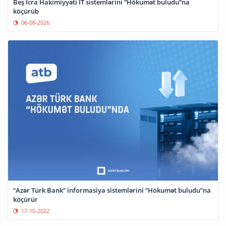
Beş İcra Hakimiyyəti İT sistemlərini “Hökumət buludu”na
köçürüb
06-08-2026
“Azər Türk Bank” informasiya sistemlərini “Hökumət buludu”na
köçürür
17-10-2022