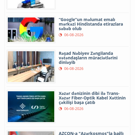
“Google”un məlumat emalı
mərkəzi Hindistanda etirazlara
səbəb olub
06-08-2026
Rəşad Nəbiyev Zəngilanda
vətəndaşların müraciətlərini
dinləyib
06-08-2026
Xəzər dənizinin dibi ilə Trans-
Xəzər Fiber-Optik Kabel Xəttinin
çəkilişi başa çatıb
06-08-2026
AZCON-a "Azərkosmos"la bağlı