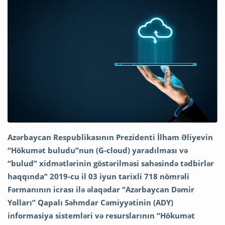
Azərbaycan Respublikasının Prezidenti İlham Əliyevin
“Hökumət buludu”nun (G-cloud) yaradılması və
“bulud” xidmətlərinin göstərilməsi sahəsində tədbirlər
haqqında” 2019-cu il 03 iyun tarixli 718 nömrəli
Fərmanının icrası ilə əlaqədar “Azərbaycan Dəmir
Yolları” Qapalı Səhmdar Cəmiyyətinin (ADY)
informasiya sistemləri və resurslarının “Hökumət