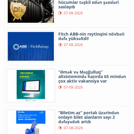
hücumlar təşkil edən şəxsləri
saxlayıb
07-08-2026
Fitch ABB-nin reytinqini növbəti
dəfə yüksəltdi!
07-08-2026
“Əmək və Məşğulluq”
altsistemində hazırda 65 mindən
çox aktiv vakansiya var
07-08-2026
“Biletim.az” portalı üzərindən
onlayn bilet alanların sayı 2
dəfəyədək artıb
07-08-2026