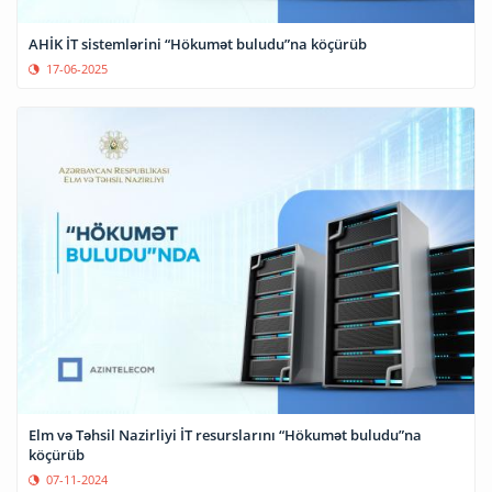
AHİK İT sistemlərini “Hökumət buludu”na köçürüb
17-06-2025
Elm və Təhsil Nazirliyi İT resurslarını “Hökumət buludu”na
köçürüb
07-11-2024