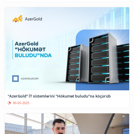
“AzerGold” İT sistemlərini “Hökumət buludu”na köçürüb
30-05-2025