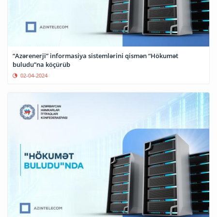
“Azərenerji” informasiya sistemlərini qismən “Hökumət
buludu”na köçürüb
02-04-2024