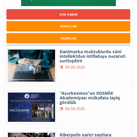
SON XƏBƏR
POPULYAR
YAZARLAR
Danimarka məktəblərdə süni
intellektdən istifadəyə nəzarəti
sərtləşdirir
08-08-2026
“Azərkosmos”un KOSMİK
Akademiyası mükafata layiq
görülüb
08-08-2026
Kiberpolis xarici saytlara