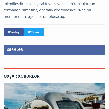
təkmilləşdirilməsinə, sabit və dayanıqlı infrastrukturun
formalaşdırılmasına, operativ koordinasiya və daimi
monitorinqin təşkilinə nail olunacaq.
Paylaş
Tweet
ŞƏRHLƏR
OXŞAR XƏBƏRLƏR