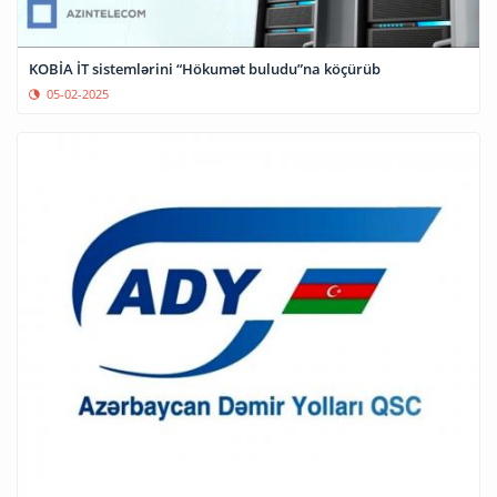
KOBİA İT sistemlərini “Hökumət buludu”na köçürüb
05-02-2025