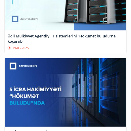
Əqli Mülkiyyət Agentliyi İT sistemlərini “Hökumət buludu”na
köçürüb
19-05-2025