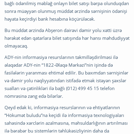
bağlı ödənilmiş məbləğ onlayn bilet satışı bərpa olunduqdan
sonra müəyyən olunmuş müddət ərzində sərnişinin ödənişi
həyata keçirdiyi bank hesabına köçürüləcək.
Bu müddət ərzində Abşeron dairəvi dəmir yolu xətti üzrə
hərəkət edən qatarlara bilet satışında hər hansı məhdudiyyət
olmayacaq.
ADY-nin informasiya resurslarının təkmilləşdirilməsi ilə
əlaqədar ADY-nin “1822-Əlaqə Mərkəzi”nin işində də
fasilələrin yaranması ehtimal edilir. Bu baxımdan sərnişinlər
və dəmir yolu nəqliyyatından istifadə etmək istəyən şəxslər
sualları və çətinlikləri ilə bağlı (012) 499 45 15 telefon
nömrəsinə zəng edə bilərlər.
Qeyd edək ki, informasiya resurslarının və ehtiyatlarının
“Hökumət buludu”na keçidi ilə informasiya texnologiyaları
sahəsində xərclərin azalmasına, məhsuldarlığının artırılması
ilə bərabər bu sistemlərin təhlükəsizliyinin daha da