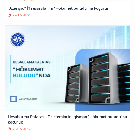
“Azərişıq” İT resurslarını “Hökumət buludu”na köçürür
27-12-2022
Hesablama Palatası İT sistemlərini qismən “Hökumət buludu”na
köçürüb
25-02-2025