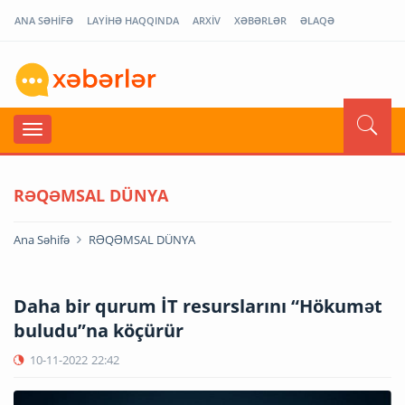
ANA SƏHİFƏ
LAYİHƏ HAQQINDA
ARXİV
XƏBƏRLƏR
ƏLAQƏ
RƏQƏMSAL DÜNYA
Ana Səhifə
RƏQƏMSAL DÜNYA
Daha bir qurum İT resurslarını “Hökumət
buludu”na köçürür
10-11-2022
22:42