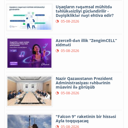
Uşaqların rəqəmsal mühitdə
təhlükəsizliyi gücləndirilir -
Dəyişikliklər nəyi ehtiva edir?
05-08-2026
Azercell-dən illik “ZengimCELL”
xidməti
05-08-2026
Nazir Qazaxıstanın Prezident
Administrasiyası rəhbərinin
müavini ilə görüşüb
05-08-2026
"Falcon 9" raketinin bir hissəsi
Ayla toqquşacaq
05-08-2026