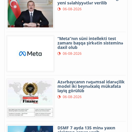
yeni səlahiyyətlər verilib
06-08-2026
“Meta”nın süni intellekti test
zamanı başqa şirkətin sisteminə
daxil olub
06-08-2026
Azərbaycanın rəqəmsal idarəçilik
model iki beynəlxalq mükafata
layiq görülüb
06-08-2026
DSMF 7 ayda 135 minə yaxın