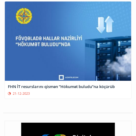
FHN İT resurslarını qismən “Hökumət buludu”na köçürüb
21-12-2023