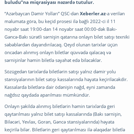
buludu”na miqrasiyası nəzərdə tutulur.
“Azərbaycan Dəmir Yolları” QSC-dən
Xeberler.az
-a verilən
məlumata görə, bu keçid prosesi ilə bağlı 2022-ci il 11
noyabr saat 19:00-dan 14 noyabr saat 00:00-dək Bakı-
Gəncə-Bakı sürətli sərnişin qatarına onlayn bilet satışı texniki
səbəblərdən dayandırılacaq. Qeyd olunan tarixlər üçün
öncədən alınmış onlayn biletlər qüvvədə qalacaq və
sərnişinlər həmin biletlə səyahət edə biləcəklər.
Sözügedən tarixlərdə biletlərin satışı yalnız dəmir yolu
stansiyalarının bilet satışı kassalarında həyata keçiriləcəkdir.
Kassalarda biletlərə dair ödənişin nağd, eyni zamanda
nağdsız qaydada aparılması mümkündür.
Onlayn şəkildə alınmış biletlərin həmin tarixlərdə geri
qaytarılması yalnız bilet satışı kassalarında (Bakı sərnişin,
Biləcəri, Yevlax, Goran, Gəncə stansiyalarında) həyata
keçirilə bilər. Biletlərin geri qaytarılması ilə əlaqədar biletlə