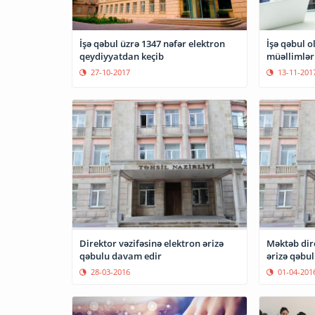
İşə qəbul üzrə 1347 nəfər elektron
İşə qəbul o
qeydiyyatdan keçib
müəllimlər
27-10-2017
13-11-201
Direktor vəzifəsinə elektron ərizə
Məktəb dire
qəbulu davam edir
ərizə qəbul
28-03-2016
01-04-201