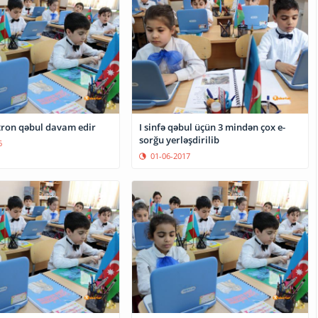
ktron qəbul davam edir
I sinfə qəbul üçün 3 mindən çox e-
sorğu yerləşdirilib
6
01-06-2017