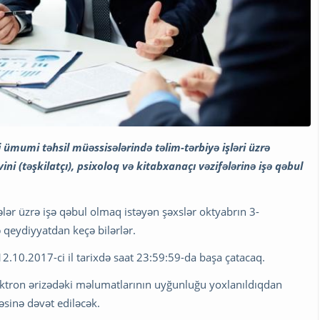
i ümumi təhsil müəssisələrində təlim-tərbiyə işləri üzrə
ini (təşkilatçı), psixoloq və kitabxanaçı vəzifələrinə işə qəbul
lər üzrə işə qəbul olmaq istəyən şəxslər oktyabrın 3-
lə qeydiyyatdan keçə bilərlər.
.10.2017-ci il tarixdə saat 23:59:59-da başa çatacaq.
ktron ərizədəki məlumatlarının uyğunluğu yoxlanıldıqdan
sinə dəvət ediləcək.