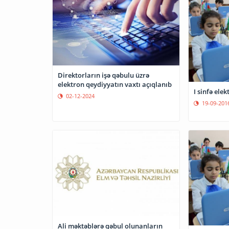
Direktorların işə qəbulu üzrə
elektron qeydiyyatın vaxtı açıqlanıb
I sinfə ele
02-12-2024
19-09-201
Ali məktəblərə qəbul olunanların