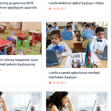
ırlıq qruplarına 6579
I sinfə elektron qəbul başlayır-Video
tron qeydiyyatı aparılıb
14-03-2017
7
ri olmaq istəyənlər üçün
ənəd qəbulu başlayacaq
4
I sinfə e-sənəd qəbulunun növbəti
mərhələsi başlayır
16-06-2017