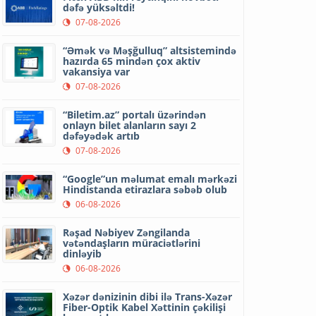
dəfə yüksəltdi!
07-08-2026
“Əmək və Məşğulluq” altsistemində
hazırda 65 mindən çox aktiv
vakansiya var
07-08-2026
“Biletim.az” portalı üzərindən
onlayn bilet alanların sayı 2
dəfəyədək artıb
07-08-2026
“Google”un məlumat emalı mərkəzi
Hindistanda etirazlara səbəb olub
06-08-2026
Rəşad Nəbiyev Zəngilanda
vətəndaşların müraciətlərini
dinləyib
06-08-2026
Xəzər dənizinin dibi ilə Trans-Xəzər
Fiber-Optik Kabel Xəttinin çəkilişi