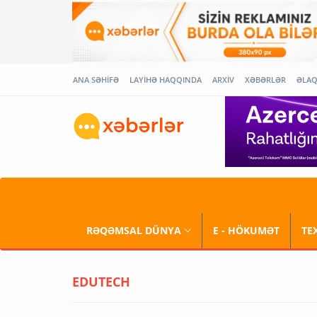
ANA SƏHİFƏ
LAYİHƏ HAQQINDA
ARXİV
XƏBƏRLƏR
ƏLA
RƏQƏMSAL DÜNYA
E - HÖKUMƏT
TE
EDUTECH