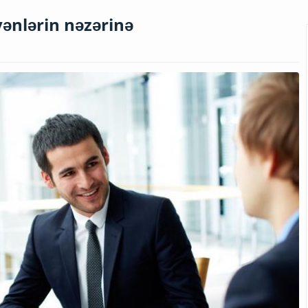
ənlərin nəzərinə