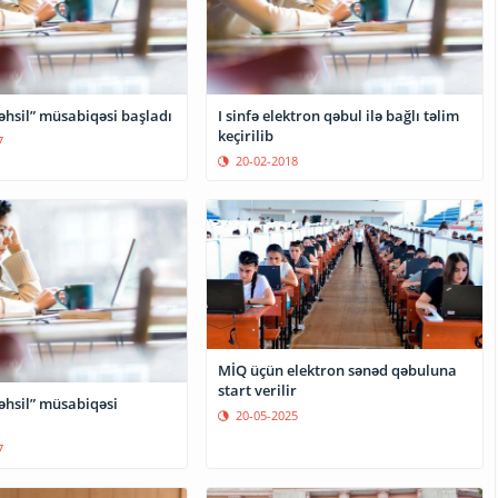
əhsil” müsabiqəsi başladı
I sinfə elektron qəbul ilə bağlı təlim
keçirilib
7
20-02-2018
MİQ üçün elektron sənəd qəbuluna
start verilir
əhsil” müsabiqəsi
20-05-2025
7