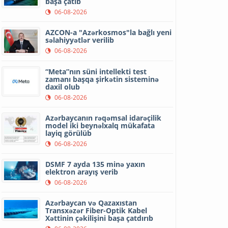
başa çatıb
06-08-2026
AZCON-a "Azərkosmos"la bağlı yeni
səlahiyyətlər verilib
06-08-2026
“Meta”nın süni intellekti test
zamanı başqa şirkətin sisteminə
daxil olub
06-08-2026
Azərbaycanın rəqəmsal idarəçilik
model iki beynəlxalq mükafata
layiq görülüb
06-08-2026
DSMF 7 ayda 135 minə yaxın
elektron arayış verib
06-08-2026
Azərbaycan və Qazaxıstan
Transxəzər Fiber-Optik Kabel
Xəttinin çəkilişini başa çatdırıb