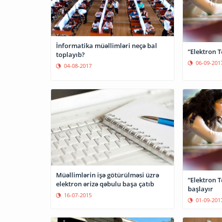
İnformatika müəllimləri neçə bal
“Elektron T
toplayıb?
06-09-201
04-08-2017
Müəllimlərin işə götürülməsi üzrə
“Elektron T
elektron ərizə qəbulu başa çatıb
başlayır
16-07-2015
01-09-201