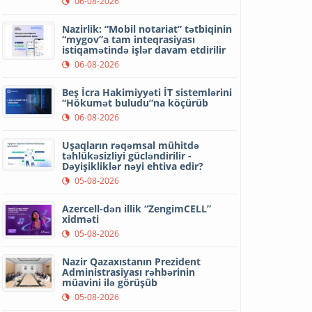
06-08-2026
Nazirlik: “Mobil notariat” tətbiqinin
“mygov”a tam inteqrasiyası
istiqamətində işlər davam etdirilir
06-08-2026
Beş İcra Hakimiyyəti İT sistemlərini
“Hökumət buludu”na köçürüb
06-08-2026
Uşaqların rəqəmsal mühitdə
təhlükəsizliyi gücləndirilir -
Dəyişikliklər nəyi ehtiva edir?
05-08-2026
Azercell-dən illik “ZengimCELL”
xidməti
05-08-2026
Nazir Qazaxıstanın Prezident
Administrasiyası rəhbərinin
müavini ilə görüşüb
05-08-2026