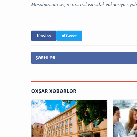
Müsabiqənin seçim mərhələsinədək vakansiya siyahısı
Paylaş
Tweet
ŞƏRHLƏR
OXŞAR XƏBƏRLƏR