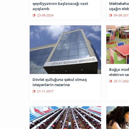
Məktəbəhaz
qeydiyyatının başlanacağı vaxt
uşağın elek
açıqlanıb
09-08-201
23-08-2024
Bağça müdi
elektron s
Dövlət qulluğuna qəbul olmaq
25-11-202
istəyənlərin nəzərinə
21-11-2017