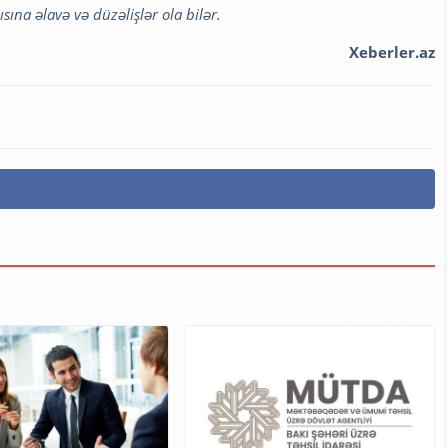
na əlavə və düzəlişlər ola bilər.
Xeberler.az