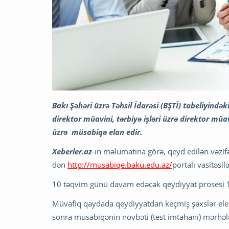
Bakı Şəhəri üzrə Təhsil İdarəsi (BŞTİ) tabeliyindək
direktor müavini, tərbiyə işləri üzrə direktor müav
üzrə müsabiqə elan edir.
Xeberler.az
-ın məlumatına görə, qeyd edilən vəzifə
dən
http://musabiqe.baku.edu.az/
portalı vasitəsi
10 təqvim günü davam edəcək qeydiyyat prosesi 12
Müvafiq qaydada qeydiyyatdan keçmiş şəxslər ele
sonra müsabiqənin növbəti (test imtahanı) mərhələ