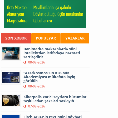
SON XƏBƏR
POPULYAR
YAZARLAR
Danimarka məktəblərdə süni
intellektdən istifadəyə nəzarəti
sərtləşdirir
08-08-2026
“Azərkosmos”un KOSMİK
Akademiyası mükafata layiq
görülüb
08-08-2026
Kiberpolis xarici saytlara hücumlar
təşkil edən şəxsləri saxlayıb
07-08-2026
Fitch ABB-nin reytinqini növbəti