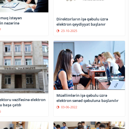
lmaq istəyən
Direktorların işə qəbulu üzrə
in nəzərinə
elektron qeydiyyat başlanır
7
23-10-2025
Müəllimlərin işə qəbulu üzrə
ktoru vəzifəsinə elektron
elektron sənəd qəbuluna başlanılır
u başa çatdı
03-06-2022
6