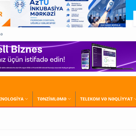
QƏ
XNOLOGİYA
TƏNZİMLƏMƏ
TELEKOM VƏ NƏQLİYYAT