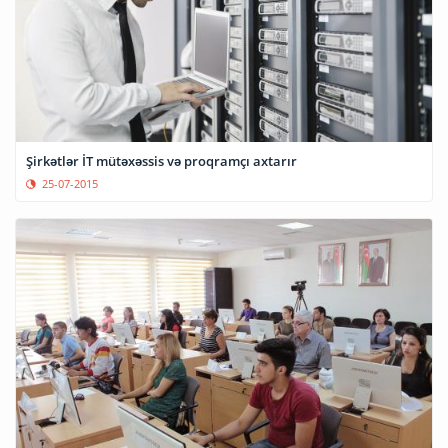
Şirkətlər İT mütəxəssis və proqramçı axtarır
25-07-2015