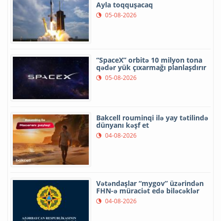
Ayla toqquşacaq
05-08-2026
“SpaceX” orbitə 10 milyon tona
qədər yük çıxarmağı planlaşdırır
05-08-2026
Bakcell rouminqi ilə yay tətilində
dünyanı kəşf et
04-08-2026
Vətəndaşlar “mygov” üzərindən
FHN-ə müraciət edə biləcəklər
04-08-2026