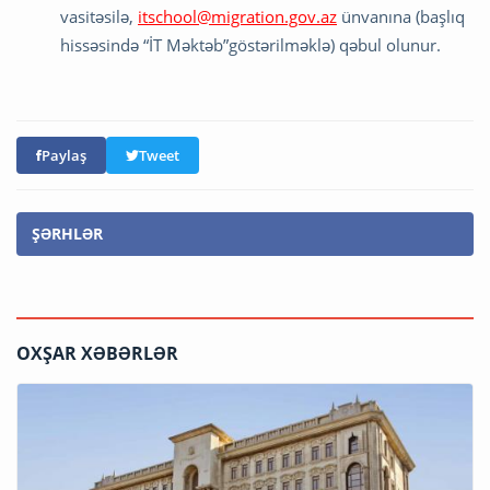
vasitəsilə,
itschool@migration.gov.az
ünvanına (başlıq
hissəsində “İT Məktəb”göstərilməklə) qəbul olunur.
Paylaş
Tweet
ŞƏRHLƏR
OXŞAR XƏBƏRLƏR