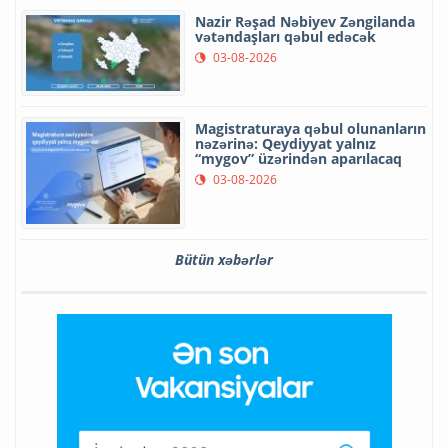
Nazir Rəşad Nəbiyev Zəngilanda
vətəndaşları qəbul edəcək
03-08-2026
Magistraturaya qəbul olunanların
nəzərinə: Qeydiyyat yalnız
“mygov” üzərindən aparılacaq
03-08-2026
Bütün xəbərlər