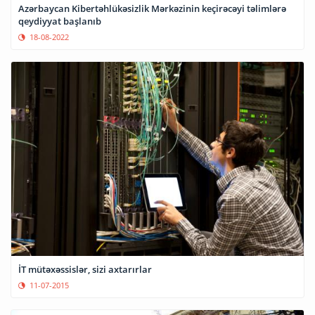
Azərbaycan Kibertəhlükəsizlik Mərkəzinin keçirəcəyi təlimlərə
qeydiyyat başlanıb
18-08-2022
İT mütəxəssislər, sizi axtarırlar
11-07-2015