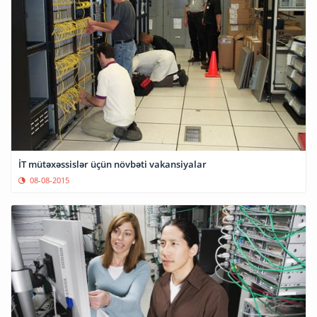
İT mütəxəssislər üçün növbəti vakansiyalar
08-08-2015