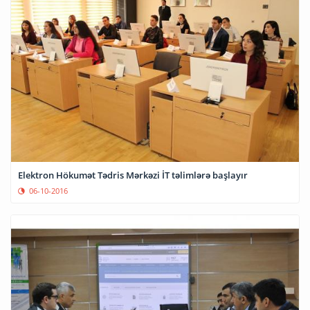
Elektron Hökumət Tədris Mərkəzi İT təlimlərə başlayır
06-10-2016