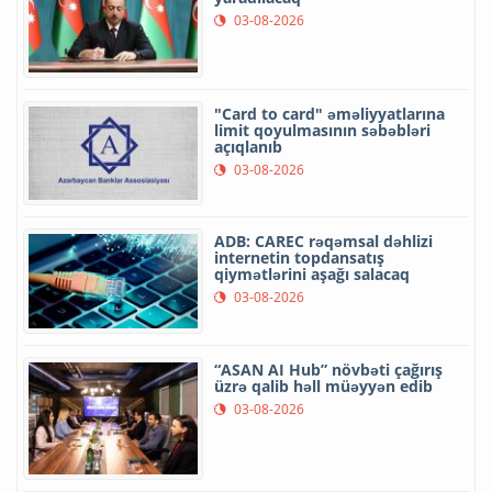
03-08-2026
"Card to card" əməliyyatlarına
limit qoyulmasının səbəbləri
açıqlanıb
03-08-2026
ADB: CAREC rəqəmsal dəhlizi
internetin topdansatış
qiymətlərini aşağı salacaq
03-08-2026
“ASAN AI Hub” növbəti çağırış
üzrə qalib həll müəyyən edib
03-08-2026