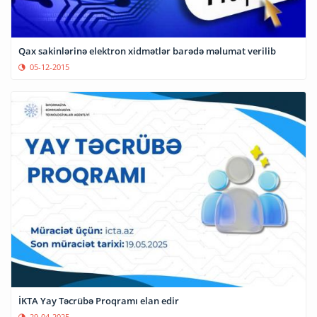
Qax sakinlərinə elektron xidmətlər barədə məlumat verilib
05-12-2015
İKTA Yay Təcrübə Proqramı elan edir
29-04-2025