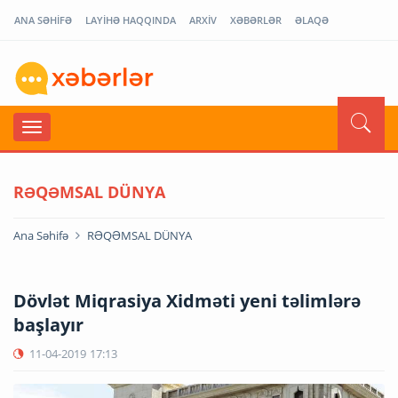
ANA SƏHİFƏ
LAYİHƏ HAQQINDA
ARXİV
XƏBƏRLƏR
ƏLAQƏ
RƏQƏMSAL DÜNYA
Ana Səhifə
RƏQƏMSAL DÜNYA
Dövlət Miqrasiya Xidməti yeni təlimlərə
başlayır
11-04-2019
17:13