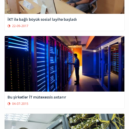
İKT ilə bağlı böyük sosial layihə başladı
22-09-2017
Bu şirkətlər İT mütəxəssis axtarır
04-07-2015