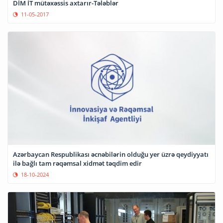
DİM İT mütəxəssis axtarır-Tələblər
11-05-2017
Azərbaycan Respublikası əcnəbilərin olduğu yer üzrə qeydiyyatı
ilə bağlı tam rəqəmsal xidmət təqdim edir
18-10-2024