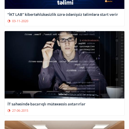
“İKT LAB” kibertəhlükəsizlik üzrə ödənişsiz təlimlərə start verir
03-11-2020
İT sahəsində bacarıqlı mütəxəssis axtarırlar
27-06-2015