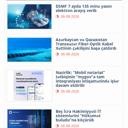
DSMF 7 ayda 135 minə yaxın
elektron arayış verib
06-08-2026
Azərbaycan və Qazaxıstan
Transxəzər Fiber-Optik Kabel
Xəttinin çəkilişini başa çatdırıb
06-08-2026
Nazirlik: “Mobil notariat”
tətbiqinin “mygov”a tam
inteqrasiyası istiqamətində işlər
davam etdirilir
06-08-2026
Beş İcra Hakimiyyəti İT
sistemlərini “Hökumət
buludu”na köçürüb
06-08-2026