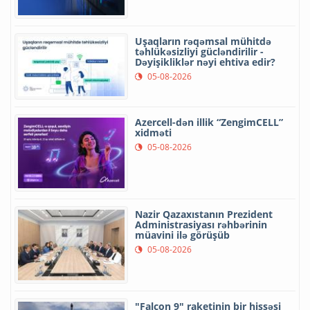
Uşaqların rəqəmsal mühitdə
təhlükəsizliyi gücləndirilir -
Dəyişikliklər nəyi ehtiva edir?
05-08-2026
Azercell-dən illik “ZengimCELL”
xidməti
05-08-2026
Nazir Qazaxıstanın Prezident
Administrasiyası rəhbərinin
müavini ilə görüşüb
05-08-2026
"Falcon 9" raketinin bir hissəsi