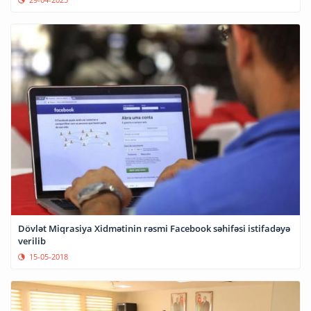
Dövlət Miqrasiya Xidmətinin rəsmi Facebook səhifəsi istifadəyə
verilib
15-05-2018