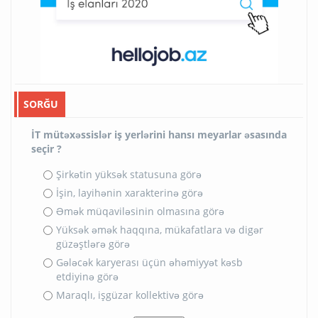
SORĞU
İT mütəxəssislər iş yerlərini hansı meyarlar əsasında
seçir ?
Şirkətin yüksək statusuna görə
İşin, layihənin xarakterinə görə
Əmək müqaviləsinin olmasına görə
Yüksək əmək haqqına, mükafatlara və digər
güzəştlərə görə
Gələcək karyerası üçün əhəmiyyət kəsb
etdiyinə görə
Maraqlı, işgüzar kollektivə görə