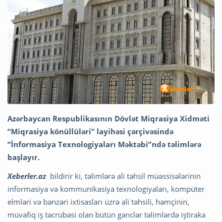
Azərbaycan Respublikasının Dövlət Miqrasiya Xidməti
“Miqrasiya könüllüləri” layihəsi çərçivəsində
“İnformasiya Texnologiyaları Məktəbi”ndə təlimlərə
başlayır.
Xeberler.az
bildirir ki, təlimlərə ali təhsil müəssisələrinin
informasiya və kommunikasiya texnologiyaları, kompüter
elmləri və bənzəri ixtisasları üzrə ali təhsili, həmçinin,
müvafiq iş təcrübəsi olan bütün gənclər təlimlərdə iştiraka