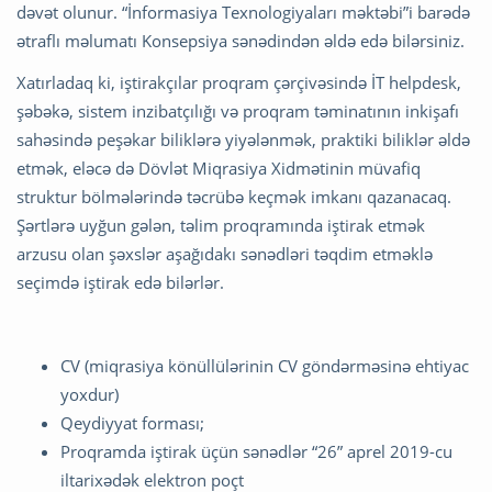
dəvət olunur. “İnformasiya Texnologiyaları məktəbi”i barədə
ətraflı məlumatı Konsepsiya sənədindən əldə edə bilərsiniz.
Xatırladaq ki, iştirakçılar proqram çərçivəsində İT helpdesk,
şəbəkə, sistem inzibatçılığı və proqram təminatının inkişafı
sahəsində peşəkar biliklərə yiyələnmək, praktiki biliklər əldə
etmək, eləcə də Dövlət Miqrasiya Xidmətinin müvafiq
struktur bölmələrində təcrübə keçmək imkanı qazanacaq.
Şərtlərə uyğun gələn, təlim proqramında iştirak etmək
arzusu olan şəxslər aşağıdakı sənədləri təqdim etməklə
seçimdə iştirak edə bilərlər.
CV (miqrasiya könüllülərinin CV göndərməsinə ehtiyac
yoxdur)
Qeydiyyat forması;
Proqramda iştirak üçün sənədlər “26” aprel 2019-cu
iltarixədək elektron poçt