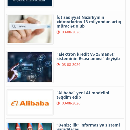
İqtisadiyyat Nazirliyinin
xidmətlərinə 13 milyondan artıq
müraciət olub
03-08-2026
"Elektron kredit və zəmanət"
sisteminin Əsasnaməsi" dəyişib
03-08-2026
“Alibaba” yeni AI modelini
təqdim edib
03-08-2026
“Dənizçilik” informasiya sistemi
yaradılacaq