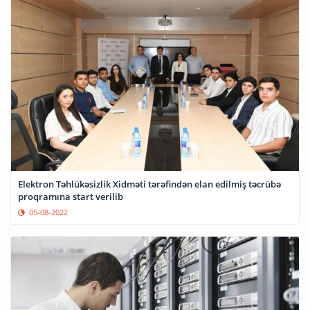
Elektron Təhlükəsizlik Xidməti tərəfindən elan edilmiş təcrübə
proqramına start verilib
05-08-2022