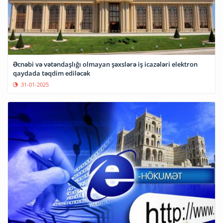
Əcnəbi və vətəndaşlığı olmayan şəxslərə iş icazələri elektron
qaydada təqdim ediləcək
31-01-2025