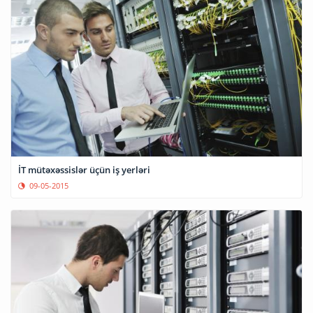
İT mütəxəssislər üçün iş yerləri
09-05-2015