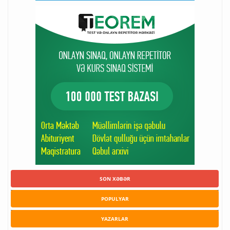
SON XƏBƏR
POPULYAR
YAZARLAR