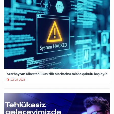
Azərbaycan Kibertəhlükəsizlik Mərkəzinə tələbə qəbulu başlayıb
02-05-2023