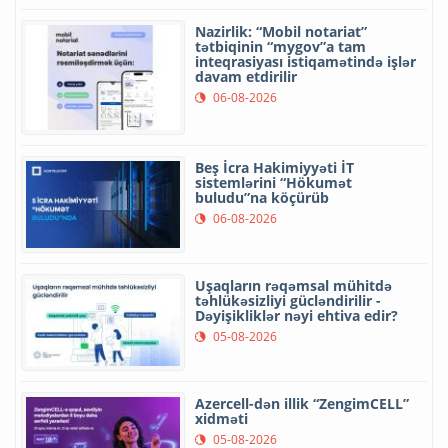
Nazirlik: “Mobil notariat”
tətbiqinin “mygov”a tam
inteqrasiyası istiqamətində işlər
davam etdirilir
06-08-2026
Beş İcra Hakimiyyəti İT
sistemlərini “Hökumət
buludu”na köçürüb
06-08-2026
Uşaqların rəqəmsal mühitdə
təhlükəsizliyi gücləndirilir -
Dəyişikliklər nəyi ehtiva edir?
05-08-2026
Azercell-dən illik “ZengimCELL”
xidməti
05-08-2026