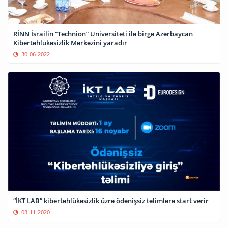
RİNN İsrailin “Technion” Universiteti ilə birgə Azərbaycan
Kibertəhlükəsizlik Mərkəzini yaradır
30-06-2022
“İKT LAB” kibertəhlükəsizlik üzrə ödənişsiz təlimlərə start verir
03-11-2020