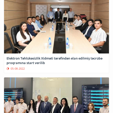
Elektron Təhlükəsizlik Xidməti tərəfindən elan edilmiş təcrübə
proqramına start verilib
05-08-2022