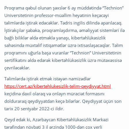
Proqrama qəbul olunan şəxslər 6 ay müddətində “Technion”
Universitetinin professor-müəllim heyətinin keçəcəyi
təlimlərdə iştirak edəcəklər. Tədris ingilis dilində aparılacaq.
İştirakçılar şəbəkə, proqramlaşdırma, əməliyyat sistemləri ilə
bağlı biliklər əldə etməklə yanaşı, kibertəhlükəsizlik
sahəsində müxtəlif istiqamətlər üzrə ixtisaslaşacaqlar. Təlim
proqramını uğurla başa vuranlar “Technion” Universitetinin
sertifikatını əldə edərək kibertəhlükəsizlik üzrə mütəxəssisə
çevriləcəklər.
Təlimlərdə iştirak etmək istəyən namizədlər
https://cert.az/kibertehlukesizlik-telim-qeydiyyat.html
keçidinə daxil olaraq və onlayn müraciət formasını
dolduraraq qeydiyyatdan keçə bilərlər. Qeydiyyat üçün son
tarix 20 sentyabr 2022-ci ildir.
Qeyd edək ki, Azərbaycan Kibertəhlükəsizlik Mərkəzi
tərəfindən növbəti 3 il ərzində 1000-dən çox yerli