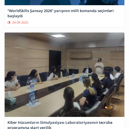
“WorldSkills Şanxay 2026” yarışının milli komanda seçimləri
başlayıb
24-09-2025
Kiber Hücumların Simulyasiyası Laboratoriyasının təcrübə
proqramına start verilib