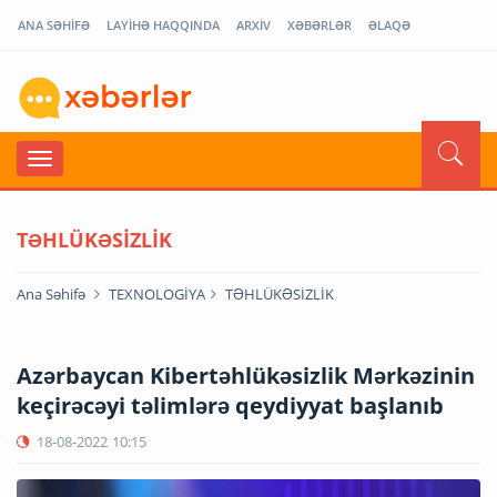
ANA SƏHİFƏ
LAYİHƏ HAQQINDA
ARXİV
XƏBƏRLƏR
ƏLAQƏ
TƏHLÜKƏSİZLİK
Ana Səhifə
TEXNOLOGİYA
TƏHLÜKƏSİZLİK
Azərbaycan Kibertəhlükəsizlik Mərkəzinin
keçirəcəyi təlimlərə qeydiyyat başlanıb
18-08-2022
10:15