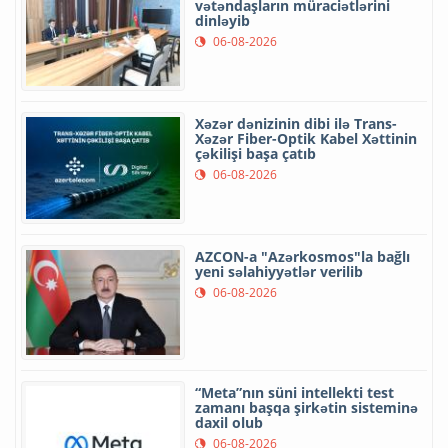
vətəndaşların müraciətlərini
dinləyib
06-08-2026
Xəzər dənizinin dibi ilə Trans-
Xəzər Fiber-Optik Kabel Xəttinin
çəkilişi başa çatıb
06-08-2026
AZCON-a "Azərkosmos"la bağlı
yeni səlahiyyətlər verilib
06-08-2026
“Meta”nın süni intellekti test
zamanı başqa şirkətin sisteminə
daxil olub
06-08-2026