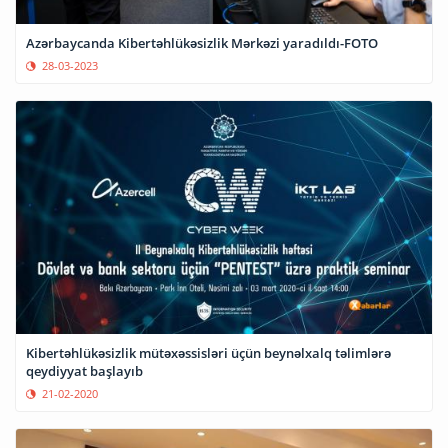
Azərbaycanda Kibertəhlükəsizlik Mərkəzi yaradıldı-FOTO
28-03-2023
Kibertəhlükəsizlik mütəxəssisləri üçün beynəlxalq təlimlərə
qeydiyyat başlayıb
21-02-2020