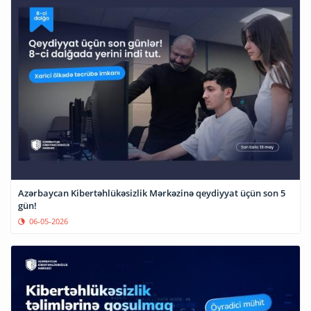
Azərbaycan Kibertəhlükəsizlik Mərkəzinə qeydiyyat üçün son 5
gün!
06-05-2026