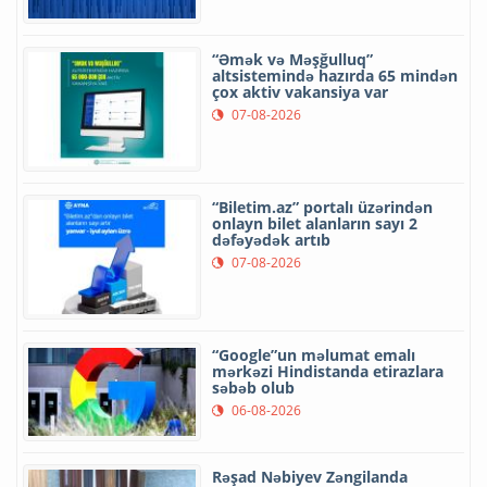
“Əmək və Məşğulluq”
altsistemində hazırda 65 mindən
çox aktiv vakansiya var
07-08-2026
“Biletim.az” portalı üzərindən
onlayn bilet alanların sayı 2
dəfəyədək artıb
07-08-2026
“Google”un məlumat emalı
mərkəzi Hindistanda etirazlara
səbəb olub
06-08-2026
Rəşad Nəbiyev Zəngilanda