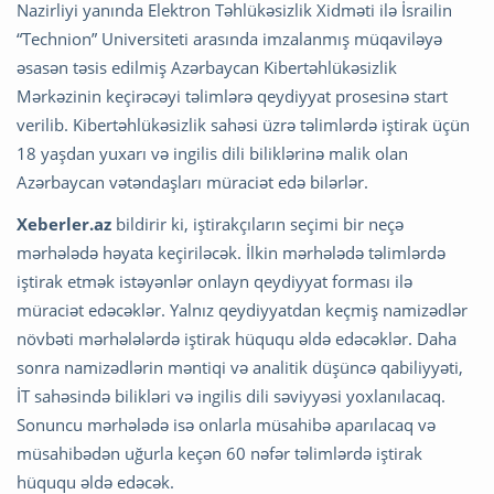
Nazirliyi yanında Elektron Təhlükəsizlik Xidməti ilə İsrailin
“Technion” Universiteti arasında imzalanmış müqaviləyə
əsasən təsis edilmiş Azərbaycan Kibertəhlükəsizlik
Mərkəzinin keçirəcəyi təlimlərə qeydiyyat prosesinə start
verilib. Kibertəhlükəsizlik sahəsi üzrə təlimlərdə iştirak üçün
18 yaşdan yuxarı və ingilis dili biliklərinə malik olan
Azərbaycan vətəndaşları müraciət edə bilərlər.
Xeberler.az
bildirir ki, iştirakçıların seçimi bir neçə
mərhələdə həyata keçiriləcək. İlkin mərhələdə təlimlərdə
iştirak etmək istəyənlər onlayn qeydiyyat forması ilə
müraciət edəcəklər. Yalnız qeydiyyatdan keçmiş namizədlər
növbəti mərhələlərdə iştirak hüququ əldə edəcəklər. Daha
sonra namizədlərin məntiqi və analitik düşüncə qabiliyyəti,
İT sahəsində bilikləri və ingilis dili səviyyəsi yoxlanılacaq.
Sonuncu mərhələdə isə onlarla müsahibə aparılacaq və
müsahibədən uğurla keçən 60 nəfər təlimlərdə iştirak
hüququ əldə edəcək.