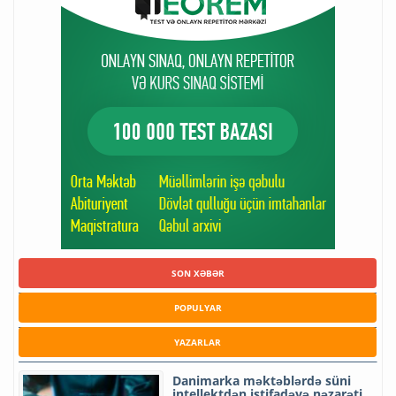
SON XƏBƏR
POPULYAR
YAZARLAR
Danimarka məktəblərdə süni
intellektdən istifadəyə nəzarəti