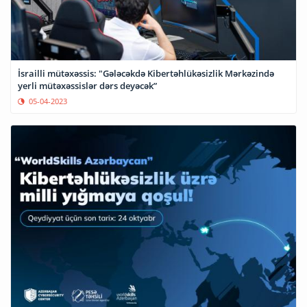
İsrailli mütəxəssis: "Gələcəkdə Kibertəhlükəsizlik Mərkəzində
yerli mütəxəssislər dərs deyəcək”
05-04-2023