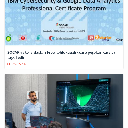
SOCAR və tərəfdaşları kibertəhlükəsizlik üzrə peşəkar kurslar
təşkil edir
28-07-2021