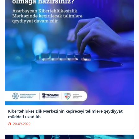
Kibertəhlükəsizlik Mərkəzinin keçirəcəyi təlimlərə qeydiyyat
müddəti uzadılıb
20-09-2022