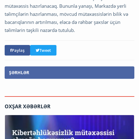
mütəxəssis hazırlanacaq. Bununla yanaşı, Mərkəzdə yerli
təlimçilərin hazırlanması, mövcud mütəxəssislərin bilik və
bacarıqlarının artırılması, eləcə də rəhbər şəxslər üçün
təlimlərin təşkili nəzərdə tutulub.
Paylaş
Tweet
ŞƏRHLƏR
OXŞAR XƏBƏRLƏR