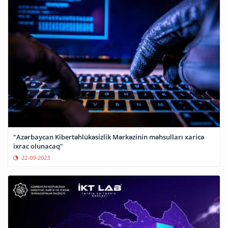
"Azərbaycan Kibertəhlükəsizlik Mərkəzinin məhsulları xaricə
ixrac olunacaq"
22-09-2023