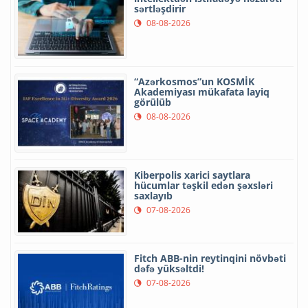
sərtləşdirir
08-08-2026
“Azərkosmos”un KOSMİK
Akademiyası mükafata layiq
görülüb
08-08-2026
Kiberpolis xarici saytlara
hücumlar təşkil edən şəxsləri
saxlayıb
07-08-2026
Fitch ABB-nin reytinqini növbəti
dəfə yüksəltdi!
07-08-2026