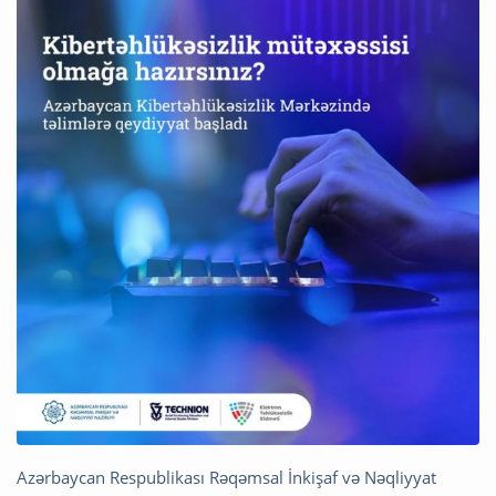
Azərbaycan Respublikası Rəqəmsal İnkişaf və Nəqliyyat