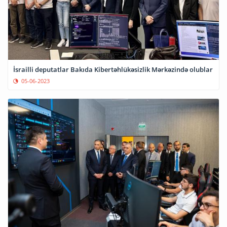
İsrailli deputatlar Bakıda Kibertəhlükəsizlik Mərkəzində olublar
05-06-2023