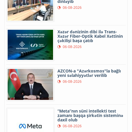
dinləyib
06-08-2026
Xəzər dənizinin dibi ilə Trans-
Xəzər Fiber-Optik Kabel Xəttinin
çəkilişi başa çatıb
06-08-2026
AZCON-a "Azərkosmos"la bağlı
yeni səlahiyyətlər verilib
06-08-2026
“Meta”nın süni intellekti test
zamanı başqa şirkətin sisteminə
daxil olub
06-08-2026