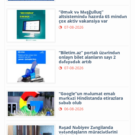
“Əmək və Məşğulluq”
altsistemində hazırda 65 mindən
çox aktiv vakansiya var
07-08-2026
“Biletim.az” portalı üzərindən
onlayn bilet alanların sayı 2
dəfəyədək artıb
07-08-2026
“Google”un məlumat emalı
mərkəzi Hindistanda etirazlara
səbəb olub
06-08-2026
Rəşad Nəbiyev Zəngilanda
vətəndaşların müraciətlərini