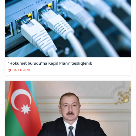
“Hökumət buludu”na Keçid Planı” təsdiqlənib
01-11-2020