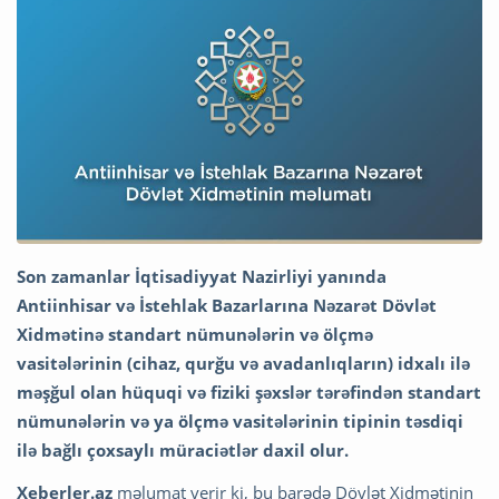
Son zamanlar İqtisadiyyat Nazirliyi yanında
Antiinhisar və İstehlak Bazarlarına Nəzarət Dövlət
Xidmətinə standart nümunələrin və ölçmə
vasitələrinin (cihaz, qurğu və avadanlıqların) idxalı ilə
məşğul olan hüquqi və fiziki şəxslər tərəfindən standart
nümunələrin və ya ölçmə vasitələrinin tipinin təsdiqi
ilə bağlı çoxsaylı müraciətlər daxil olur.
Xeberler.az
məlumat verir ki, bu barədə Dövlət Xidmətinin