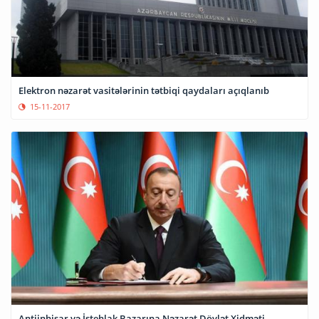
Elektron nəzarət vasitələrinin tətbiqi qaydaları açıqlanıb
15-11-2017
Antiinhisar və İstehlak Bazarına Nəzarət Dövlət Xidməti