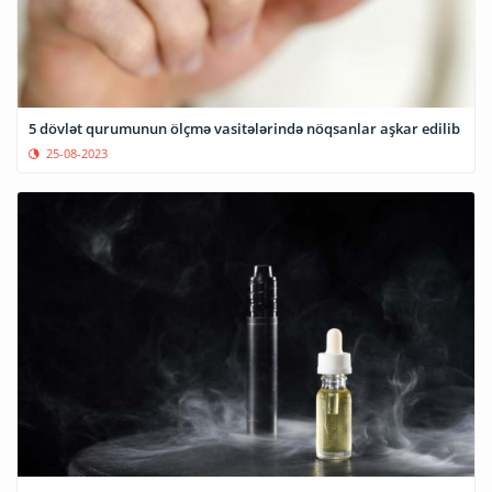
5 dövlət qurumunun ölçmə vasitələrində nöqsanlar aşkar edilib
25-08-2023