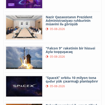
Nazir Qazaxıstanın Prezident
Administrasiyası rəhbərinin
müavini ilə görüşüb
05-08-2026
"Falcon 9" raketinin bir hissəsi
Ayla toqquşacaq
05-08-2026
“SpaceX” orbitə 10 milyon tona
qədər yük çıxarmağı planlaşdırır
05-08-2026