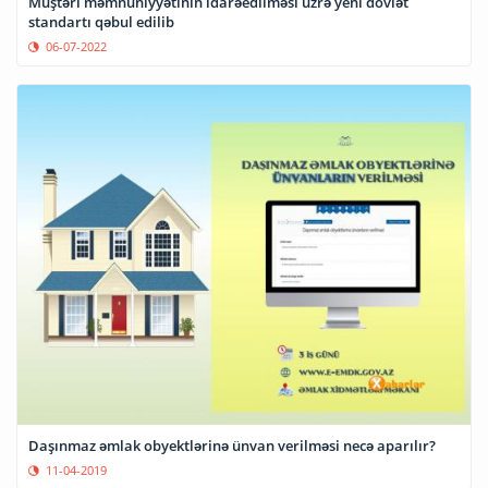
Müştəri məmnuniyyətinin idarəedilməsi üzrə yeni dövlət
standartı qəbul edilib
06-07-2022
Daşınmaz əmlak obyektlərinə ünvan verilməsi necə aparılır?
11-04-2019