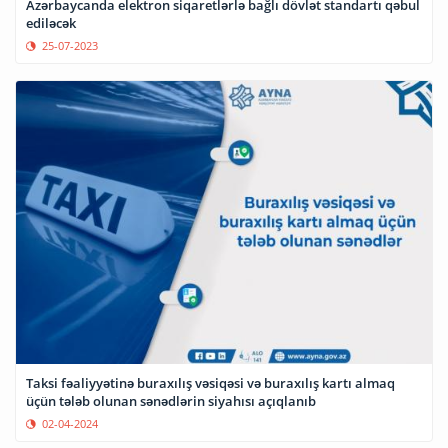
Azərbaycanda elektron siqaretlərlə bağlı dövlət standartı qəbul
ediləcək
25-07-2023
Taksi fəaliyyətinə buraxılış vəsiqəsi və buraxılış kartı almaq
üçün tələb olunan sənədlərin siyahısı açıqlanıb
02-04-2024