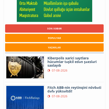
SON XƏBƏR
POPULYAR
YAZARLAR
Kiberpolis xarici saytlara
hücumlar təşkil edən şəxsləri
saxlayıb
07-08-2026
Fitch ABB-nin reytinqini növbəti
dəfə yüksəltdi!
07-08-2026