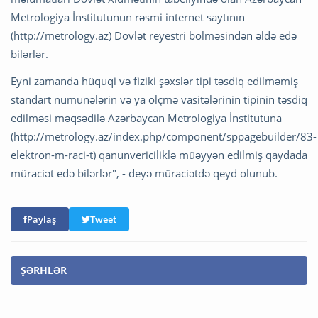
Metrologiya İnstitutunun rəsmi internet saytının
(http://metrology.az) Dövlət reyestri bölməsindən əldə edə
bilərlər.
Eyni zamanda hüquqi və fiziki şəxslər tipi təsdiq edilməmiş
standart nümunələrin və ya ölçmə vasitələrinin tipinin təsdiq
edilməsi məqsədilə Azərbaycan Metrologiya İnstitutuna
(http://metrology.az/index.php/component/sppagebuilder/83-
elektron-m-raci-t) qanunvericiliklə müəyyən edilmiş qaydada
müraciət edə bilərlər", - deyə müraciətdə qeyd olunub.
Paylaş
Tweet
ŞƏRHLƏR