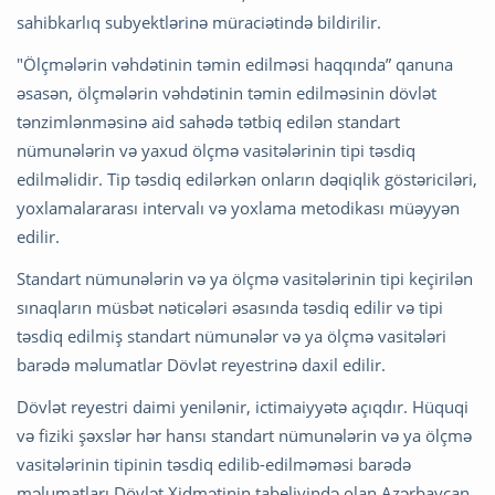
sahibkarlıq subyektlərinə müraciətində bildirilir.
"Ölçmələrin vəhdətinin təmin edilməsi haqqında” qanuna
əsasən, ölçmələrin vəhdətinin təmin edilməsinin dövlət
tənzimlənməsinə aid sahədə tətbiq edilən standart
nümunələrin və yaxud ölçmə vasitələrinin tipi təsdiq
edilməlidir. Tip təsdiq edilərkən onların dəqiqlik göstəriciləri,
yoxlamalararası intervalı və yoxlama metodikası müəyyən
edilir.
Standart nümunələrin və ya ölçmə vasitələrinin tipi keçirilən
sınaqların müsbət nəticələri əsasında təsdiq edilir və tipi
təsdiq edilmiş standart nümunələr və ya ölçmə vasitələri
barədə məlumatlar Dövlət reyestrinə daxil edilir.
Dövlət reyestri daimi yenilənir, ictimaiyyətə açıqdır. Hüquqi
və fiziki şəxslər hər hansı standart nümunələrin və ya ölçmə
vasitələrinin tipinin təsdiq edilib-edilməməsi barədə
məlumatları Dövlət Xidmətinin tabeliyində olan Azərbaycan