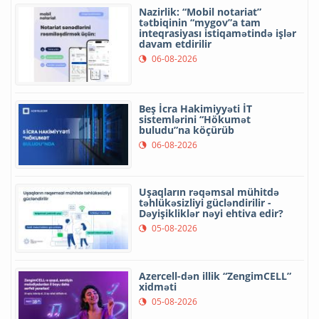
Nazirlik: “Mobil notariat”
tətbiqinin “mygov”a tam
inteqrasiyası istiqamətində işlər
davam etdirilir
06-08-2026
Beş İcra Hakimiyyəti İT
sistemlərini “Hökumət
buludu”na köçürüb
06-08-2026
Uşaqların rəqəmsal mühitdə
təhlükəsizliyi gücləndirilir -
Dəyişikliklər nəyi ehtiva edir?
05-08-2026
Azercell-dən illik “ZengimCELL”
xidməti
05-08-2026