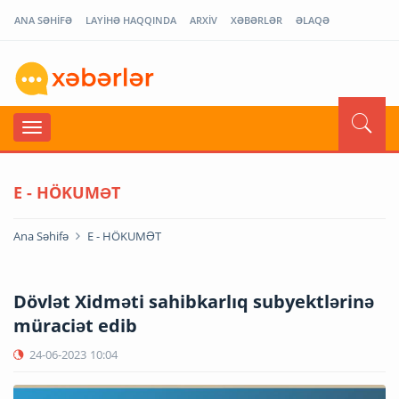
ANA SƏHİFƏ
LAYİHƏ HAQQINDA
ARXİV
XƏBƏRLƏR
ƏLAQƏ
E - HÖKUMƏT
Ana Səhifə
E - HÖKUMƏT
Dövlət Xidməti sahibkarlıq subyektlərinə
müraciət edib
24-06-2023
10:04