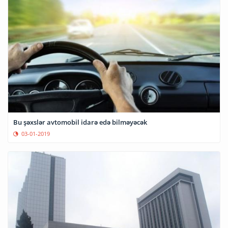
Bu şəxslər avtomobil idarə edə bilməyəcək
03-01-2019