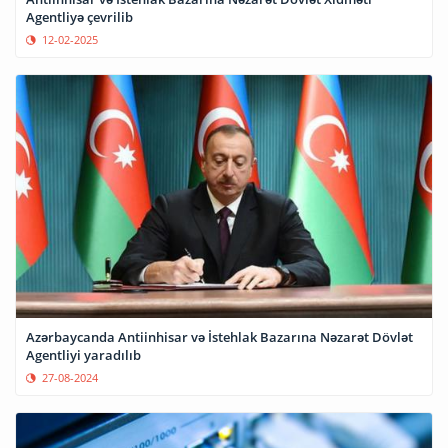
Agentliyə çevrilib
12-02-2025
Azərbaycanda Antiinhisar və İstehlak Bazarına Nəzarət Dövlət
Agentliyi yaradılıb
27-08-2024