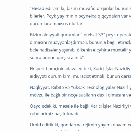
"Hesab edirəm ki, bizim müvafiq orqanlar bununla
bilərlər. Peyk yayımının beynəlxalq qaydaları var 
qurumlara məxsus olurlar.
Bizim aidiyyəti qurumlar "İntelsat 33” peyk opera
olmasını müəyyənləşdirməli, bununla bağlı etirazl
belə hadisələr yaşanıb, ölkənin əleyhinə müxtəlif
sonra bunun qarşısı alınıb”.
Ekspert həmçinin əlavə edib ki, Xarici İşlər Nazirl
aidiyyəti qurum kimi müraciət etməli, bunun qarşı
Nəqliyyat, Rabitə və Yüksək Texnologiyalar Nazirl
mövzu ilə bağlı bir neçə sualların daxil olmasını v
Qeyd edək ki, məsələ ilə bağlı Xarici İşlər Nazirliyi
cəhdlərimiz baş tutmadı.
Ümid edirik ki, qondarma rejimin yayımı davam edə