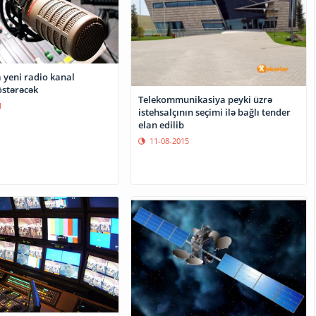
yeni radio kanal
östərəcək
Telekommunikasiya peyki üzrə
1
istehsalçının seçimi ilə bağlı tender
elan edilib
11-08-2015