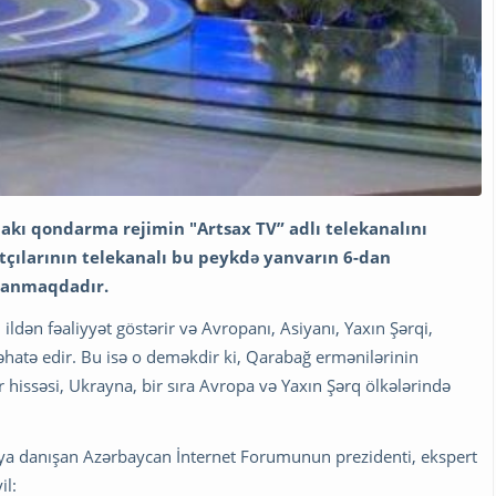
akı qondarma rejimin "Artsax TV” adlı telekanalını
tçılarının telekanalı bu peykdə yanvarın 6-dan
lanmaqdadır.
ildən fəaliyyət göstərir və Avropanı, Asiyanı, Yaxın Şərqi,
 əhatə edir. Bu isə o deməkdir ki, Qarabağ ermənilərinin
r hissəsi, Ukrayna, bir sıra Avropa və Yaxın Şərq ölkələrində
o-ya danışan Azərbaycan İnternet Forumunun prezidenti, ekspert
il: