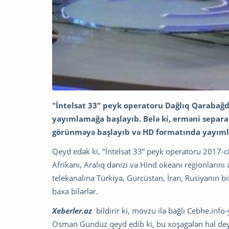
"İntelsat 33” peyk operatoru Dağlıq Qarabağd
yayımlamağa başlayıb. Belə ki, erməni separa
görünməyə başlayıb və HD formatında yayım
Qeyd edək ki, "İntelsat 33” peyk operatoru 2017-ci 
Afrikanı, Aralıq dənizi və Hind okeanı regionlarını
telekanalına Türkiyə, Gürcüstan, İran, Rusiyanın bi
baxa bilərlər.
Xeberler.az
bildirir ki, mövzu ilə bağlı Cebhe.inf
Osman Gündüz qeyd edib ki, bu xoşagələn hal dey