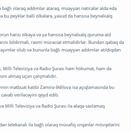
 bağlı olaraq addımlar ataraq, müəyyən nəticələr əldə edə
və bu peyklər bəlli ölkələrə, yaxud da hansısa beynəlxalq
torun hansı ölkəyə və ya hansısa beynəlxalq quruma aid
arını bildirməli, rəsmi müraciət etməlidirlər. Bundan qabaq da
 yayımlar olub və bununla bağlı müəyyən addımlar atıldıqdan
iyi, Milli Televiziya və Radio Şurası həm hökumət, həm də
sını almaq üçün çalışmalıdır.
iyinin mətbuat katibi Zamirə Ədilova isə açıqlamasında bu
ə cavab veriləcəyini qeyd edib.
 və Milli Televiziya və Radio Şurası ilə əlaqə saxlamaq
n telekanalı ilə bağlı olaraq müvafiq orqanlar mövqelərini