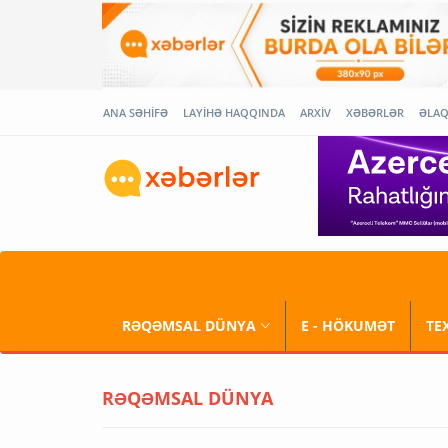
ANA SƏHİFƏ
LAYİHƏ HAQQINDA
ARXİV
XƏBƏRLƏR
ƏLA
RƏQƏMSAL DÜNYA
E - HÖKUMƏT
TE
RƏQƏMSAL DÜNYA