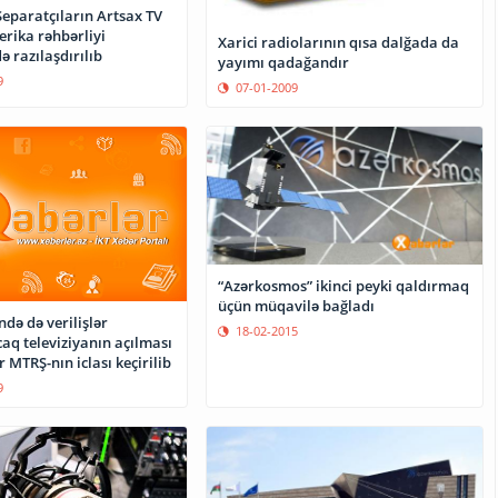
Separatçıların Artsax TV
rika rəhbərliyi
Xarici radiolarının qısa dalğada da
ə razılaşdırılıb
yayımı qadağandır
9
07-01-2009
“Azərkosmos” ikinci peyki qaldırmaq
üçün müqavilə bağladı
ndə də verilişlər
18-02-2015
aq televiziyanın açılması
r MTRŞ-nın iclası keçirilib
9