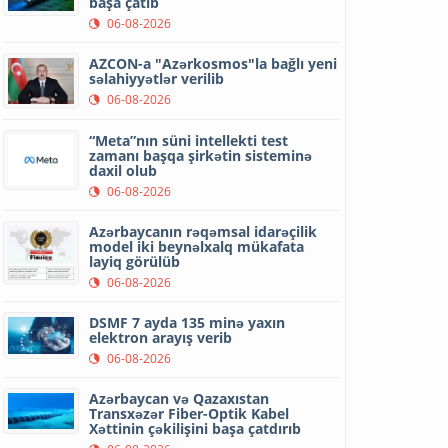
başa çatıb
06-08-2026
AZCON-a "Azərkosmos"la bağlı yeni
səlahiyyətlər verilib
06-08-2026
“Meta”nın süni intellekti test
zamanı başqa şirkətin sisteminə
daxil olub
06-08-2026
Azərbaycanın rəqəmsal idarəçilik
model iki beynəlxalq mükafata
layiq görülüb
06-08-2026
DSMF 7 ayda 135 minə yaxın
elektron arayış verib
06-08-2026
Azərbaycan və Qazaxıstan
Transxəzər Fiber-Optik Kabel
Xəttinin çəkilişini başa çatdırıb