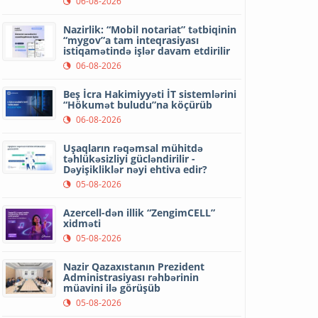
06-08-2026
Nazirlik: “Mobil notariat” tətbiqinin
“mygov”a tam inteqrasiyası
istiqamətində işlər davam etdirilir
06-08-2026
Beş İcra Hakimiyyəti İT sistemlərini
“Hökumət buludu”na köçürüb
06-08-2026
Uşaqların rəqəmsal mühitdə
təhlükəsizliyi gücləndirilir -
Dəyişikliklər nəyi ehtiva edir?
05-08-2026
Azercell-dən illik “ZengimCELL”
xidməti
05-08-2026
Nazir Qazaxıstanın Prezident
Administrasiyası rəhbərinin
müavini ilə görüşüb
05-08-2026