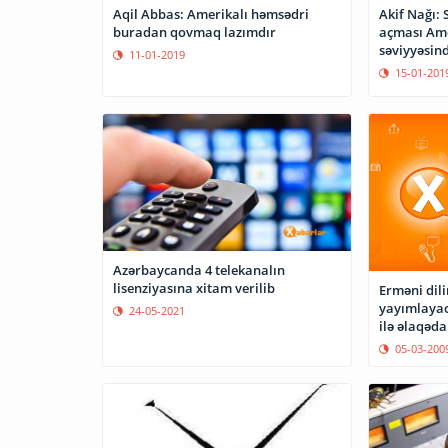
Aqil Abbas: Amerikalı həmsədri
Akif Nağı: 
buradan qovmaq lazımdır
açması Ame
səviyyəsind
11-01-2019
15-01-201
Azərbaycanda 4 telekanalın
lisenziyasına xitam verilib
Erməni dili
yayımlayac
24-05-2021
ilə əlaqəda
05-03-200