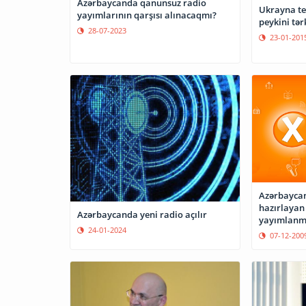
Azərbaycanda qanunsuz radio
Ukrayna te
yayımlarının qarşısı alınacaqmı?
peykini tər
28-07-2023
23-01-201
Azərbaycanı
hazırlayan 
Azərbaycanda yeni radio açılır
yayımlanma
24-01-2024
07-12-200