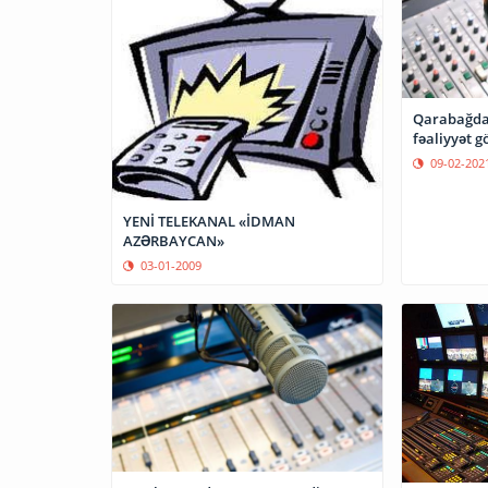
Qarabağda 
fəaliyyət g
09-02-202
YENİ TELEKANAL «İDMAN
AZƏRBAYCAN»
03-01-2009