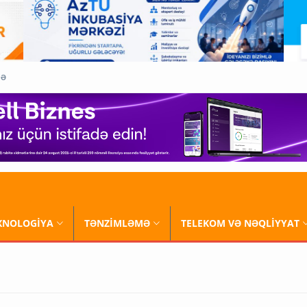
QƏ
XNOLOGİYA
TƏNZİMLƏMƏ
TELEKOM VƏ NƏQLİYYAT