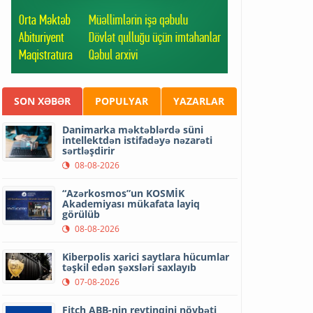
SON XƏBƏR
POPULYAR
YAZARLAR
Danimarka məktəblərdə süni
intellektdən istifadəyə nəzarəti
sərtləşdirir
08-08-2026
“Azərkosmos”un KOSMİK
Akademiyası mükafata layiq
görülüb
08-08-2026
Kiberpolis xarici saytlara hücumlar
təşkil edən şəxsləri saxlayıb
07-08-2026
Fitch ABB-nin reytinqini növbəti