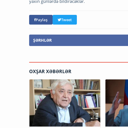
yaxın günlərdə bildirəcəklər.
Paylaş
Tweet
ŞƏRHLƏR
OXŞAR XƏBƏRLƏR