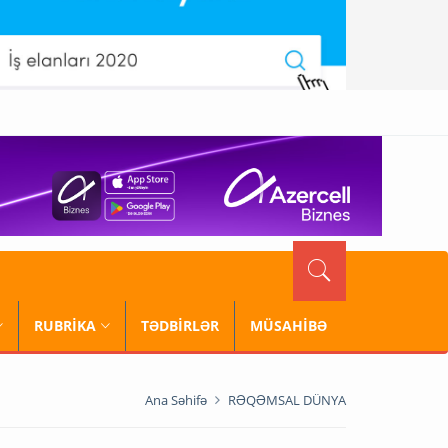
RUBRİKA
TƏDBİRLƏR
MÜSAHİBƏ
Ana Səhifə
RƏQƏMSAL DÜNYA