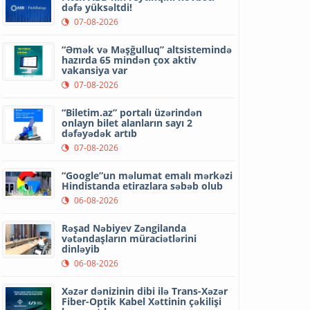
dəfə yüksəltdi!
07-08-2026
“Əmək və Məşğulluq” altsistemində
hazırda 65 mindən çox aktiv
vakansiya var
07-08-2026
“Biletim.az” portalı üzərindən
onlayn bilet alanların sayı 2
dəfəyədək artıb
07-08-2026
“Google”un məlumat emalı mərkəzi
Hindistanda etirazlara səbəb olub
06-08-2026
Rəşad Nəbiyev Zəngilanda
vətəndaşların müraciətlərini
dinləyib
06-08-2026
Xəzər dənizinin dibi ilə Trans-Xəzər
Fiber-Optik Kabel Xəttinin çəkilişi