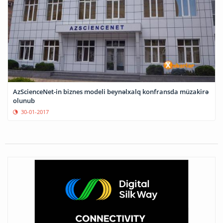
AzScienceNet-in biznes modeli beynəlxalq konfransda müzakirə
olunub
30-01-2017