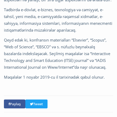
Tədbirdə e-dövlət, e-biznes, texnologiya və cəmiyyət, e-
təhsil, yeni media, e-cəmiyyətdə rəqəmsal xidmətlər, e-
səhiyyə, informasiya sistemləri, informasiyanın menecmenti
istiqamətlərində müzakirələr aparılacaq.
Qeyd edək ki, konfransın materialları “Elsevier”, “Scopus”,
“Web of Science”, “EBSCO” və s. nüfuzlu beynəlxalq
bazalarda indeksləşəcək. Seçilmiş məqalələr isə “Interactive
Technology and Smart Education (ITSE) journal” və “IADIS
International Journal on Www/Internet”də nəşr olunacaq.
Məqalələr 1 noyabr 2019-cu il tarixinədək qəbul olunur.
Paylaş
Tweet