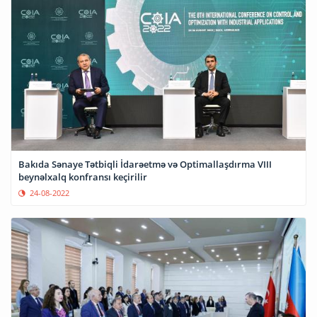
Bakıda Sənaye Tətbiqli İdarəetmə və Optimallaşdırma VIII
beynəlxalq konfransı keçirilir
24-08-2022