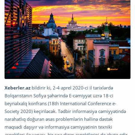
Xeberler.az
bildirir ki, 2-4 aprel 2020-ci il tarixlərdə
Bolqarıstanın Sofiya şəhərində E-cəmiyyət üzrə 18-ci
beynəlxalq konfrans (18th International Conference e-
Society 2020) keçiriləcək. Tədbir informasiya cəmiyyətində
narahatlıq doğuran əsas problemlərin həllinə dəstək
məqsədi daşıyır və informasiya cəmiyyətinin texniki
aspektləri ilə yanaşı, bir sıra digər aspektlərini də əhatə edir.