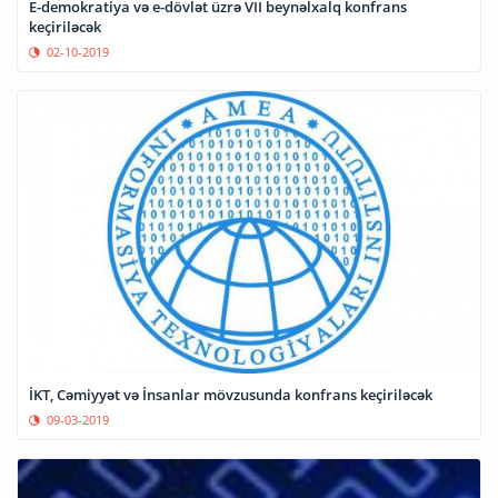
E-demokratiya və e-dövlət üzrə VII beynəlxalq konfrans
keçiriləcək
02-10-2019
İKT, Cəmiyyət və İnsanlar mövzusunda konfrans keçiriləcək
09-03-2019