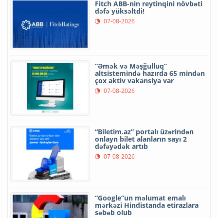
Fitch ABB-nin reytinqini növbəti
dəfə yüksəltdi!
07-08-2026
“Əmək və Məşğulluq”
altsistemində hazırda 65 mindən
çox aktiv vakansiya var
07-08-2026
“Biletim.az” portalı üzərindən
onlayn bilet alanların sayı 2
dəfəyədək artıb
07-08-2026
“Google”un məlumat emalı
mərkəzi Hindistanda etirazlara
səbəb olub