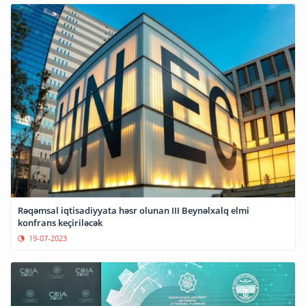
Rəqəmsal iqtisadiyyata həsr olunan III Beynəlxalq elmi
konfrans keçiriləcək
19-07-2023