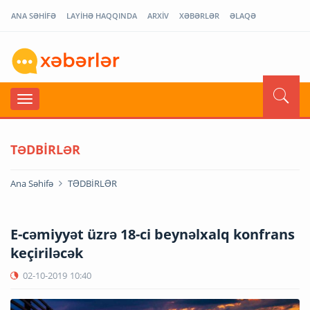
ANA SƏHİFƏ
LAYİHƏ HAQQINDA
ARXİV
XƏBƏRLƏR
ƏLAQƏ
TƏDBİRLƏR
Ana Səhifə
TƏDBİRLƏR
E-cəmiyyət üzrə 18-ci beynəlxalq konfrans
keçiriləcək
02-10-2019
10:40