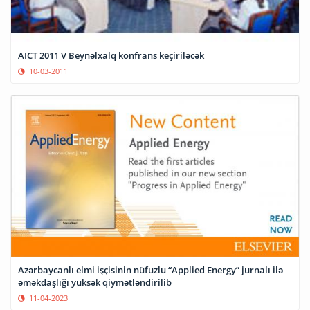
AICT 2011 V Beynəlxalq konfrans keçiriləcək
10-03-2011
Azərbaycanlı elmi işçisinin nüfuzlu “Applied Energy” jurnalı ilə
əməkdaşlığı yüksək qiymətləndirilib
11-04-2023