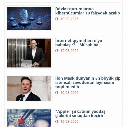
Dövlət qurumlarına
kiberhücumlar 10 faizədək azalıb
10-08-2026
İnternet qiymətləri niyə
bahalaşır? – Müsahibə
10-08-2026
İlon Mask dünyanın ən böyük çip
istehsalı zavodunun layihəsini
təqdim edib
10-08-2026
"Apple" şirkətinin yaddaş
çiplərini sınaqdan keçirir
10-08-2026