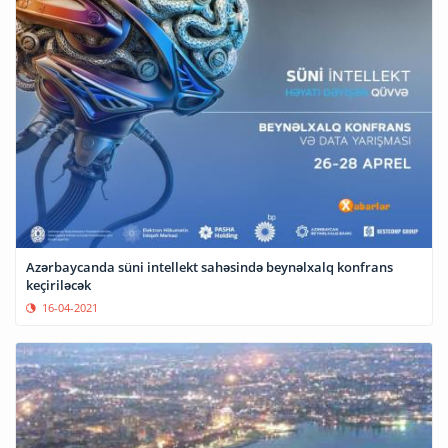
Azərbaycanda süni intellekt sahəsində beynəlxalq konfrans
keçiriləcək
16-04-2021