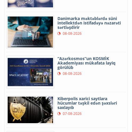
Danimarka məktəblərdə süni
intellektdən istifadəyə nəzarəti
sərtləşdirir
08-08-2026
“Azərkosmos”un KOSMİK
Akademiyası mükafata layiq
görülüb
08-08-2026
Kiberpolis xarici saytlara
hücumlar təşkil edən şəxsləri
saxlayıb
07-08-2026