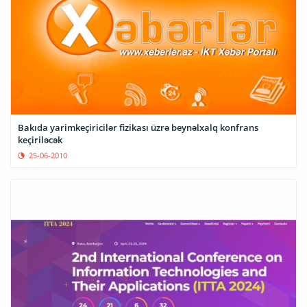
Bakıda yarimkeçiricilər fizikası üzrə beynəlxalq konfrans
keçiriləcək
25-06-2010