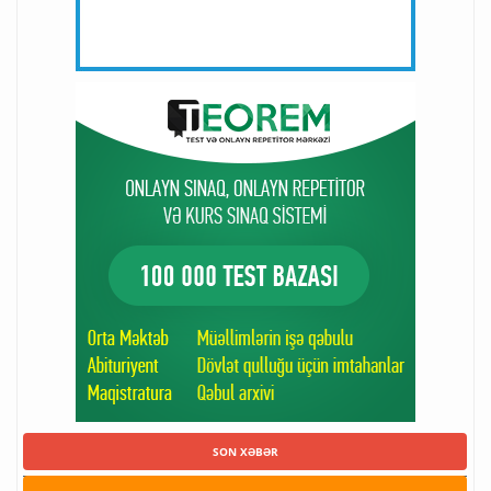
SON XƏBƏR