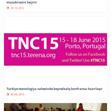
müzakirəsini keçirir
29-10-2012
Türkiyə texnologiya sahəsində beynəlxalq konfransa hazırlaşır
06-06-2015