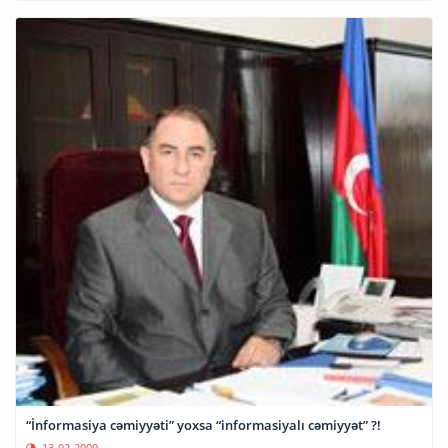
“İnformasiya cəmiyyəti” yoxsa “informasiyalı cəmiyyət” ?!
13-02-2009