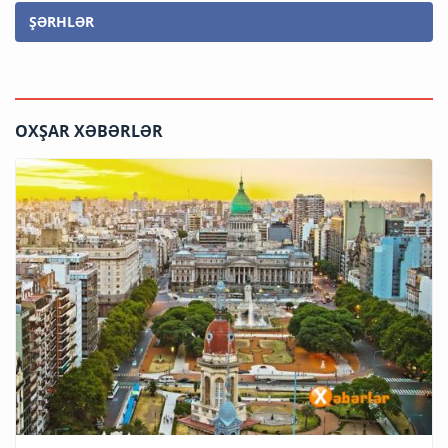
ŞƏRHLƏR
OXŞAR XƏBƏRLƏR