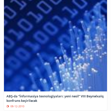
ABŞ-da “İnformasiya texnologiyaları: yeni nəsil” VIII Beynəlxalq
konfrans keçiriləcək
08-12-2010