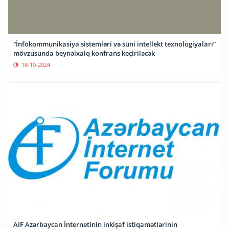
“İnfokommunikasiya sistemləri və süni intellekt texnologiyaları”
mövzusunda beynəlxalq konfrans keçiriləcək
18-10-2024
AIF Azərbaycan İnternetinin inkişaf istiqamətlərinin