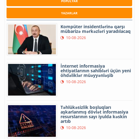
POPULYAR
YAZARLAR
Kompüter insidentlərinə qarşı
mübarizə mərkəzləri yaradılacaq
10-08-2026
İnternet informasiya
ehtiyatlarının sahibləri üçün yeni
öhdəliklər müəyyənləşib
10-08-2026
Təhlükəsizlik boşluqları
aşkarlanmış dövlət informasiya
resurslarının sayı iyulda kəskin
artıb
10-08-2026