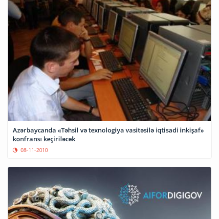
Azərbaycanda «Təhsil və texnologiya vasitəsilə iqtisadi inkişaf»
konfransı keçiriləcək
08-11-2010