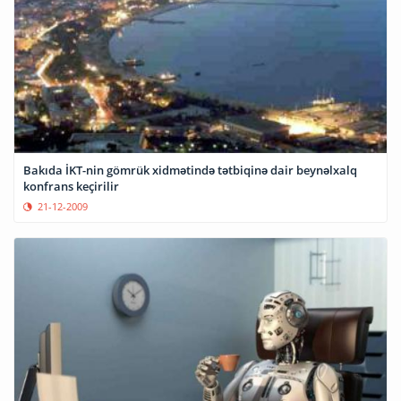
Bakıda İKT-nin gömrük xidmətində tətbiqinə dair beynəlxalq
konfrans keçirilir
21-12-2009