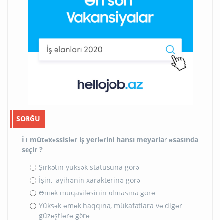
SORĞU
İT mütəxəssislər iş yerlərini hansı meyarlar əsasında
seçir ?
Şirkətin yüksək statusuna görə
İşin, layihənin xarakterinə görə
Əmək müqaviləsinin olmasına görə
Yüksək əmək haqqına, mükafatlara və digər
güzəştlərə görə