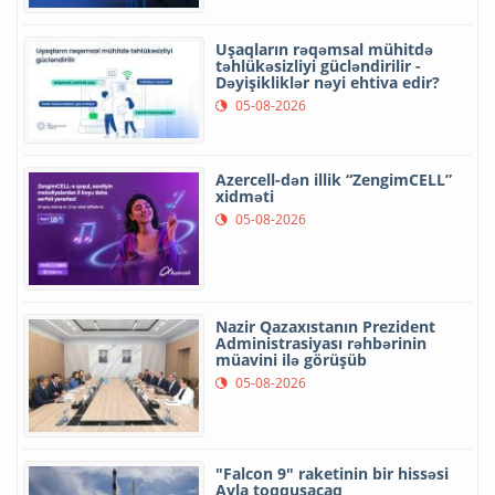
Uşaqların rəqəmsal mühitdə
təhlükəsizliyi gücləndirilir -
Dəyişikliklər nəyi ehtiva edir?
05-08-2026
Azercell-dən illik “ZengimCELL”
xidməti
05-08-2026
Nazir Qazaxıstanın Prezident
Administrasiyası rəhbərinin
müavini ilə görüşüb
05-08-2026
"Falcon 9" raketinin bir hissəsi
Ayla toqquşacaq