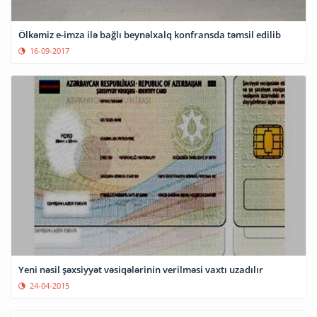
Ölkəmiz e-imza ilə bağlı beynəlxalq konfransda təmsil edilib
16-09-2017
Yeni nəsil şəxsiyyət vəsiqələrinin verilməsi vaxtı uzadılır
24-04-2015