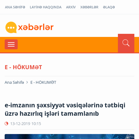
ANA SƏHİFƏ
LAYİHƏ HAQQINDA
ARXİV
XƏBƏRLƏR
ƏLAQƏ
E - HÖKUMƏT
Ana Səhifə
E - HÖKUMƏT
e-imzanın şəxsiyyət vəsiqələrinə tətbiqi
üzrə hazırlıq işləri tamamlanıb
13-12-2019
10:15