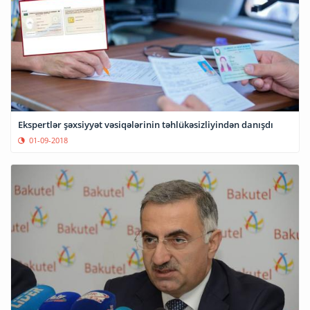
Ekspertlər şəxsiyyət vəsiqələrinin təhlükəsizliyindən danışdı
01-09-2018