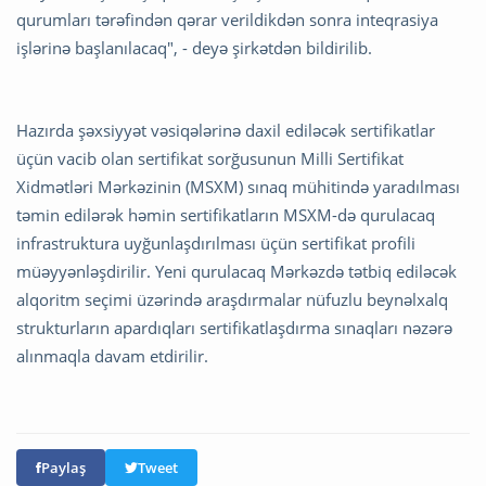
qurumları tərəfindən qərar verildikdən sonra inteqrasiya
işlərinə başlanılacaq", - deyə şirkətdən bildirilib.
Hazırda şəxsiyyət vəsiqələrinə daxil ediləcək sertifikatlar
üçün vacib olan sertifikat sorğusunun Milli Sertifikat
Xidmətləri Mərkəzinin (MSXM) sınaq mühitində yaradılması
təmin edilərək həmin sertifikatların MSXM-də qurulacaq
infrastruktura uyğunlaşdırılması üçün sertifikat profili
müəyyənləşdirilir. Yeni qurulacaq Mərkəzdə tətbiq ediləcək
alqoritm seçimi üzərində araşdırmalar nüfuzlu beynəlxalq
strukturların apardıqları sertifikatlaşdırma sınaqları nəzərə
alınmaqla davam etdirilir.
Paylaş
Tweet