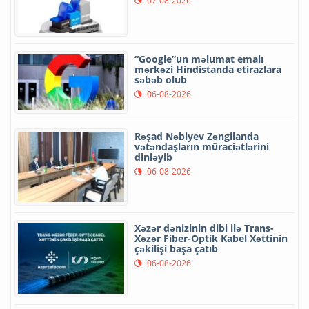
07-08-2026
“Google”un məlumat emalı
mərkəzi Hindistanda etirazlara
səbəb olub
06-08-2026
Rəşad Nəbiyev Zəngilanda
vətəndaşların müraciətlərini
dinləyib
06-08-2026
Xəzər dənizinin dibi ilə Trans-
Xəzər Fiber-Optik Kabel Xəttinin
çəkilişi başa çatıb
06-08-2026