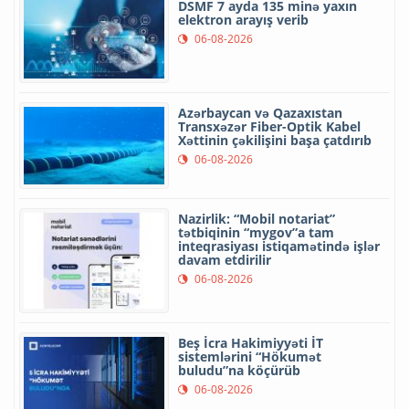
DSMF 7 ayda 135 minə yaxın
elektron arayış verib
06-08-2026
Azərbaycan və Qazaxıstan
Transxəzər Fiber-Optik Kabel
Xəttinin çəkilişini başa çatdırıb
06-08-2026
Nazirlik: “Mobil notariat”
tətbiqinin “mygov”a tam
inteqrasiyası istiqamətində işlər
davam etdirilir
06-08-2026
Beş İcra Hakimiyyəti İT
sistemlərini “Hökumət
buludu”na köçürüb
06-08-2026