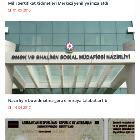
Milli Sertifikat Xidmətləri Mərkəzi yeniliyə imza atdı
01-05-2015
Nazirliyin bu xidmətinə görə e-imzaya təlabat artıb
14-04-2017