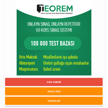
SON XƏBƏR
POPULYAR
YAZARLAR