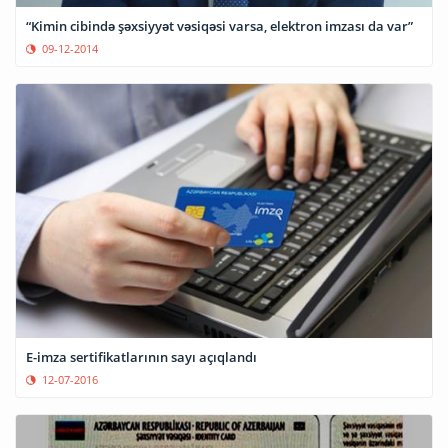
“Kimin cibində şəxsiyyət vəsiqəsi varsa, elektron imzası da var”
09-12-2014
E-imza sertifikatlarının sayı açıqlandı
12-07-2016