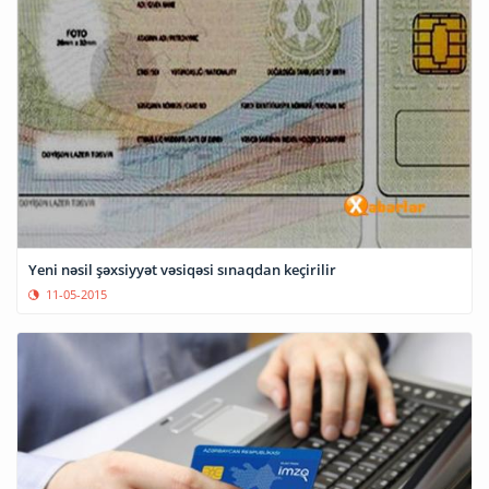
Yeni nəsil şəxsiyyət vəsiqəsi sınaqdan keçirilir
11-05-2015