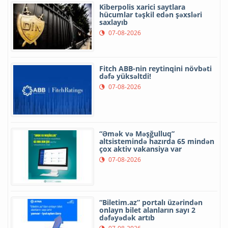
Kiberpolis xarici saytlara
hücumlar təşkil edən şəxsləri
saxlayıb
07-08-2026
Fitch ABB-nin reytinqini növbəti
dəfə yüksəltdi!
07-08-2026
“Əmək və Məşğulluq”
altsistemində hazırda 65 mindən
çox aktiv vakansiya var
07-08-2026
“Biletim.az” portalı üzərindən
onlayn bilet alanların sayı 2
dəfəyədək artıb