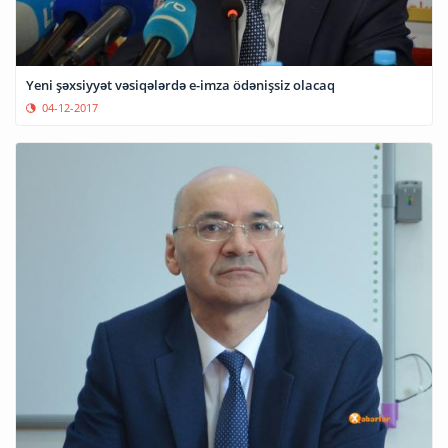
Yeni şəxsiyyət vəsiqələrdə e-imza ödənişsiz olacaq
04-12-2017