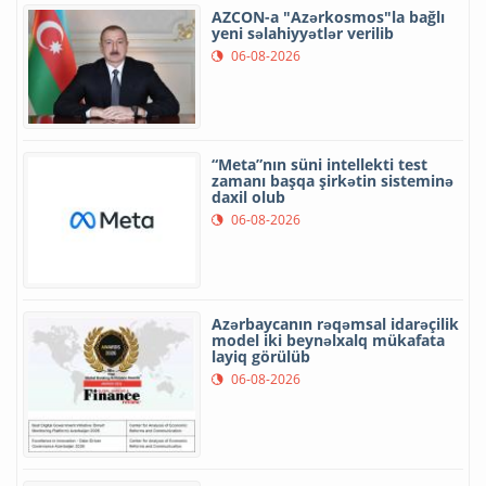
AZCON-a "Azərkosmos"la bağlı
yeni səlahiyyətlər verilib
06-08-2026
“Meta”nın süni intellekti test
zamanı başqa şirkətin sisteminə
daxil olub
06-08-2026
Azərbaycanın rəqəmsal idarəçilik
model iki beynəlxalq mükafata
layiq görülüb
06-08-2026