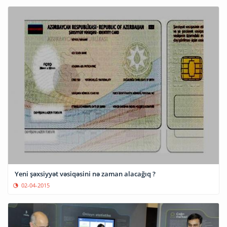
Yeni şəxsiyyət vəsiqəsini nə zaman alacağıq ?
02-04-2015