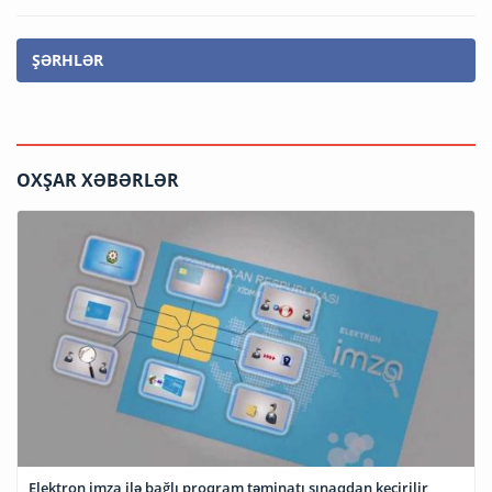
ŞƏRHLƏR
OXŞAR XƏBƏRLƏR
Elektron imza ilə bağlı proqram təminatı sınaqdan keçirilir