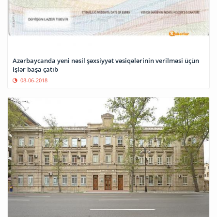
Azərbaycanda yeni nəsil şəxsiyyət vəsiqələrinin verilməsi üçün
işlər başa çatıb
08-06-2018