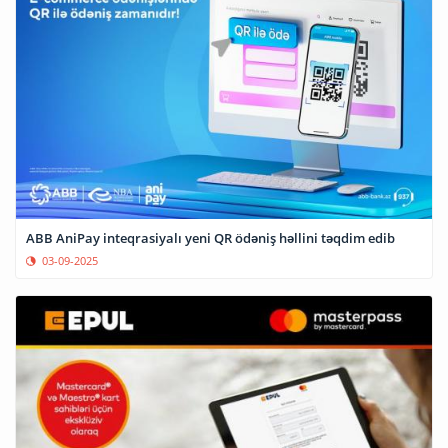
ABB AniPay inteqrasiyalı yeni QR ödəniş həllini təqdim edib
03-09-2025