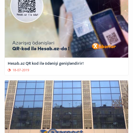
Hesab.az QR kod ilə ödənişi genişləndirir!
18-07-2019