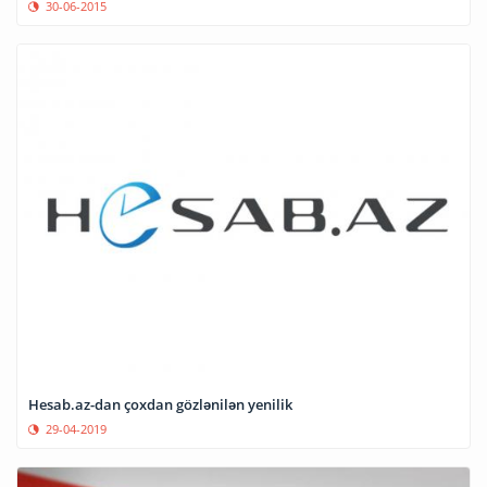
30-06-2015
Hesab.az-dan çoxdan gözlənilən yenilik
29-04-2019