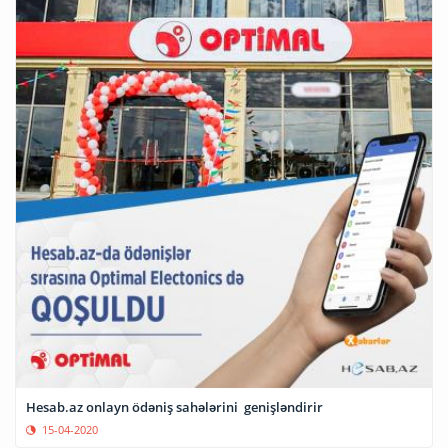
Hesab.az onlayn ödəniş sahələrini genişləndirir
15-04-2020