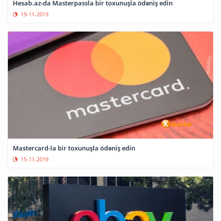
Hesab.az-da Masterpassla bir toxunuşla ödəniş edin
19-11-2019
Mastercard-la bir toxunuşla ödəniş edin
15-11-2019