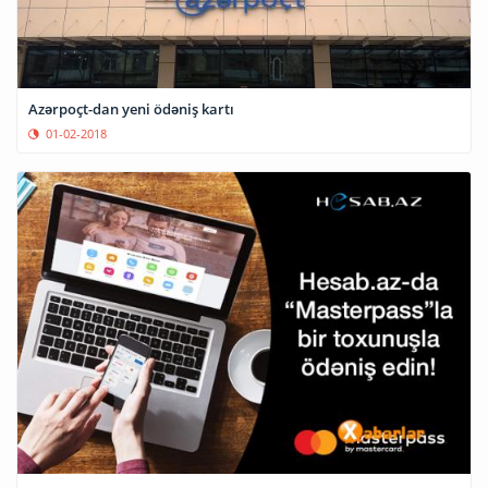
Azərpoçt-dan yeni ödəniş kartı
01-02-2018