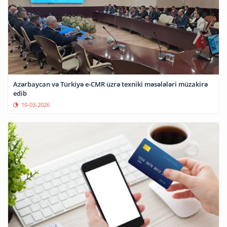
Azərbaycan və Türkiyə e-CMR üzrə texniki məsələləri müzakirə
edib
10-03-2026