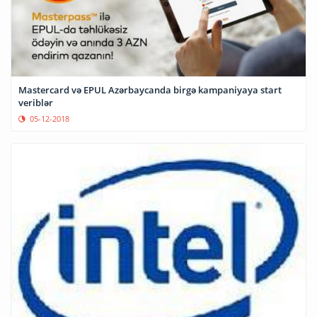
Mastercard və EPUL Azərbaycanda birgə kampaniyaya start
veriblər
05-12-2018