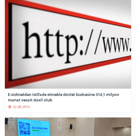
E-xidmətdən istifadə etməklə dövlət büdcəsinə 314,1 milyon
manat vəsait daxil olub
22-08-2015