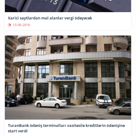
Xarici saytlardan mal alanlar vergi ödəyəcək
13-09-2018
TuranBank ödəniş terminalları vasitəsilə kreditlərin ödənişinə
start verdi