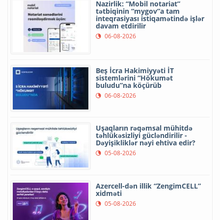
Nazirlik: “Mobil notariat”
tətbiqinin “mygov”a tam
inteqrasiyası istiqamətində işlər
davam etdirilir
06-08-2026
Beş İcra Hakimiyyəti İT
sistemlərini “Hökumət
buludu”na köçürüb
06-08-2026
Uşaqların rəqəmsal mühitdə
təhlükəsizliyi gücləndirilir -
Dəyişikliklər nəyi ehtiva edir?
05-08-2026
Azercell-dən illik “ZengimCELL”
xidməti
05-08-2026