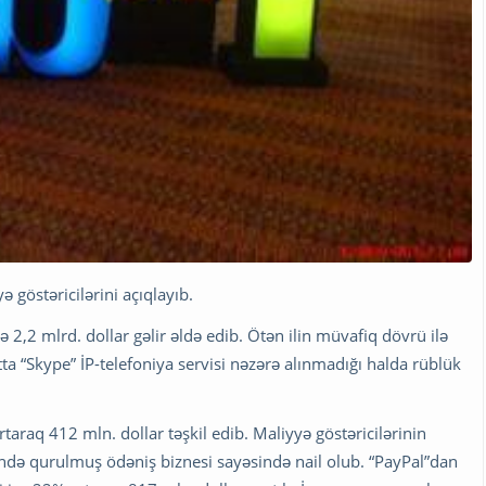
ə göstəricilərini açıqlayıb.
2,2 mlrd. dollar gəlir əldə edib. Ötən ilin müvafiq dövrü ilə
ta “Skype” İP-telefoniya servisi nəzərə alınmadığı halda rüblük
taraq 412 mln. dollar təşkil edib. Maliyyə göstəricilərinin
ində qurulmuş ödəniş biznesi sayəsində nail olub. “PayPal”dan