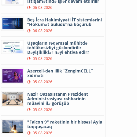
istiqamətində işlər davam etdirilir
06-08-2026
Beş İcra Hakimiyyəti İT sistemlərini
“Hökumət buludu”na köçürüb
06-08-2026
Uşaqların rəqəmsal mühitdə
təhlükəsizliyi gücləndirilir -
Dəyişikliklər nəyi ehtiva edir?
05-08-2026
Azercell-dən illik “ZengimCELL”
xidməti
05-08-2026
Nazir Qazaxıstanın Prezident
Administrasiyası rəhbərinin
müavini ilə görüşüb
05-08-2026
"Falcon 9" raketinin bir hissəsi Ayla
toqquşacaq
05-08-2026