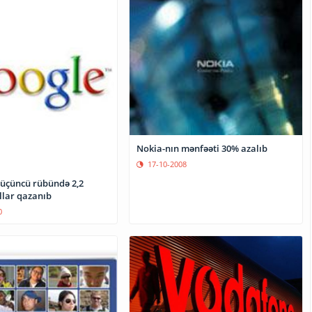
Nokia-nın mənfəəti 30% azalıb
17-10-2008
 üçüncü rübündə 2,2
llar qazanıb
0