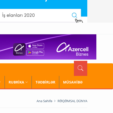
RUBRİKA
TƏDBİRLƏR
MÜSAHİBƏ
Ana Səhifə
RƏQƏMSAL DÜNYA