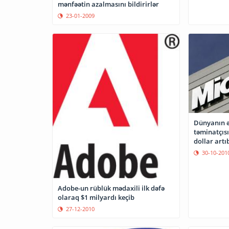
mənfəətin azalmasını bildirirlər
23-01-2009
Dünyanın ə
təminatçısı
dollar artı
30-10-201
Adobe-un rüblük mədaxili ilk dəfə
olaraq $1 milyardı keçib
27-12-2010