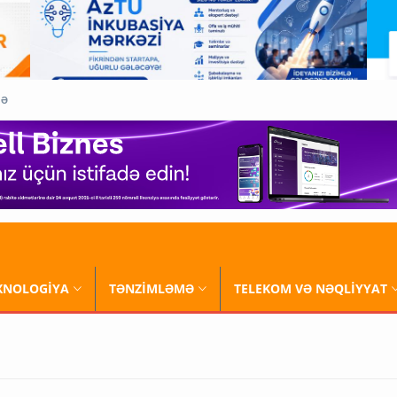
QƏ
XNOLOGİYA
TƏNZİMLƏMƏ
TELEKOM VƏ NƏQLİYYAT