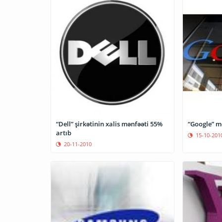
“Dell” şirkətinin xalis mənfəəti 55%
“Google” mə
artıb
15-10-201
20-11-2010