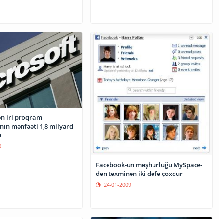
n iri proqram
nın mənfəəti 1,8 milyard
b
0
Facebook-un məşhurluğu MySpace-
dən təxminən iki dəfə çoxdur
24-01-2009