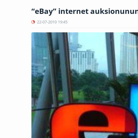
“eBay” internet auksionunun
22-07-2010
19:45