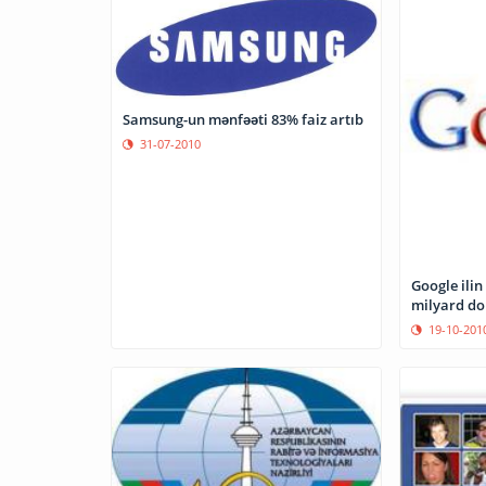
Samsung-un mənfəəti 83% faiz artıb
31-07-2010
Google ilin
milyard do
19-10-201