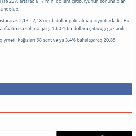
iri isə 22% artaraq 817 mln. dollara çatıb. İyunun sonuna olan
unt olub.
ərərək 2,13 - 2,18 mlrd. dollar gəlir almaq niyyətindədir. Bu
 mənfəətin isə səhmə qarşı 1,60-1,65 dollara çatacağı gözlənilir.
n qiymətli kağızları 68 sent və ya 3,4% bahalaşaraq 20,85