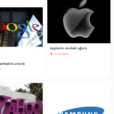
Applenin növbəti uğuru
21-07-2010
nfəətini artırdı
0