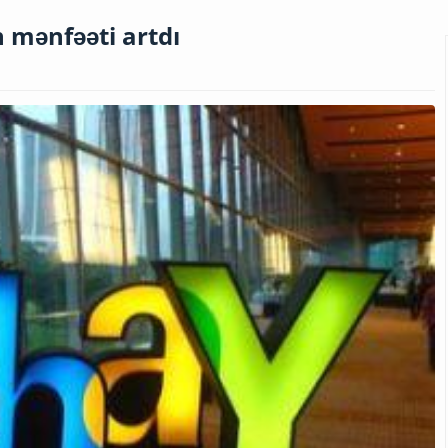
 mənfəəti artdı