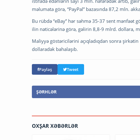
istifadə edənlərin sayı 3 mln. nəfərədək artıb, gəl
məlumata görə, “PayPal” bazasında 87,2 mln. akka
Bu rübdə “eBay” hər səhmə 35-37 sent mənfəət göst
ilin nəticələrinə görə, gəlirin 8,8-9 mlrd. dollara,
Maliyyə göstəricilərini açıqladıqdan sonra şirkəti
dollaradək bahalaşıb.
Paylaş
Tweet
ŞƏRHLƏR
OXŞAR XƏBƏRLƏR