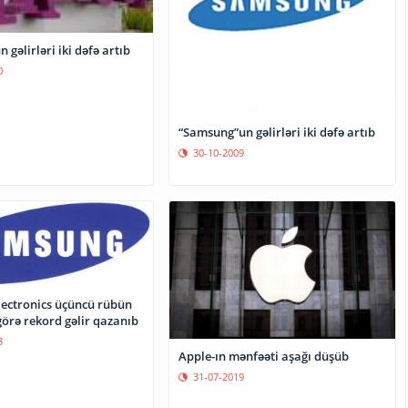
 gəlirləri iki dəfə artıb
0
“Samsung”un gəlirləri iki dəfə artıb
30-10-2009
ectronics üçüncü rübün
örə rekord gəlir qazanıb
3
Apple-ın mənfəəti aşağı düşüb
31-07-2019