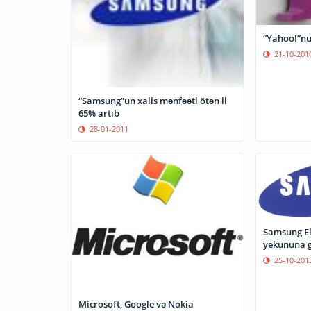
“Yahoo!”nun
21-10-201
“Samsung”un xalis mənfəəti ötən il
65% artıb
28-01-2011
Samsung El
yekununa g
25-10-201
Microsoft, Google və Nokia