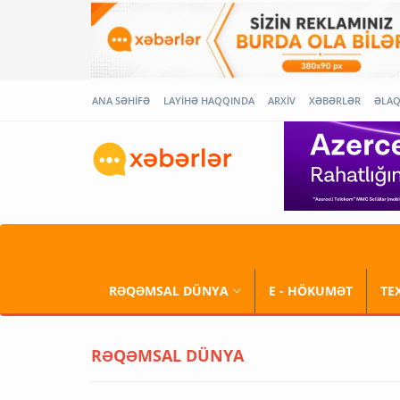
ANA SƏHİFƏ
LAYİHƏ HAQQINDA
ARXİV
XƏBƏRLƏR
ƏLA
RƏQƏMSAL DÜNYA
E - HÖKUMƏT
TE
RƏQƏMSAL DÜNYA