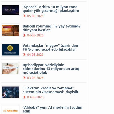
“SpaceX” orbitə 10 milyon tona
qədər yük çıxarmağı planlaşdırır
05-08-2026
Bakcell rouminqi ilə yay tətilində
dünyanı kəşf et
04-08-2026
Vətəndaşlar “mygov” üzərindən
FHN-ə müraciət edə biləcəklər
04-08-2026
İqtisadiyyat Nazirliyinin
xidmətlərinə 13 milyondan artıq
müraciət olub
03-08-2026
"Elektron kredit və zəmanət"
sisteminin Əsasnaməsi" dəyişib
03-08-2026
“Alibaba” yeni AI modelini təqdim
edib