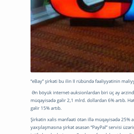
“eBay” şirkəti bu ilin II rübündə fəaliyyətinin maliyy
Ən böyük internet-auksionlardan biri üç ay ərzində 
müqayisədə gəlir 2,1 mlrd. dollardan 6% artıb. Hət
gəlir 15% artıb.
Şirkətin xalis mənfəəti ötən illə müqayisədə 25% ar
yaxşılaşmasına şirkət əsasən “PayPal” servisi üzər