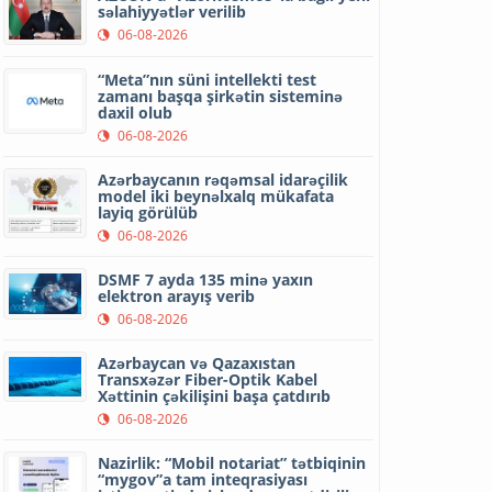
səlahiyyətlər verilib
06-08-2026
“Meta”nın süni intellekti test
zamanı başqa şirkətin sisteminə
daxil olub
06-08-2026
Azərbaycanın rəqəmsal idarəçilik
model iki beynəlxalq mükafata
layiq görülüb
06-08-2026
DSMF 7 ayda 135 minə yaxın
elektron arayış verib
06-08-2026
Azərbaycan və Qazaxıstan
Transxəzər Fiber-Optik Kabel
Xəttinin çəkilişini başa çatdırıb
06-08-2026
Nazirlik: “Mobil notariat” tətbiqinin
“mygov”a tam inteqrasiyası