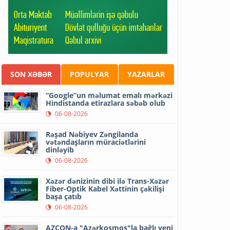
SON XƏBƏR
POPULYAR
YAZARLAR
“Google”un məlumat emalı mərkəzi
Hindistanda etirazlara səbəb olub
06-08-2026
Rəşad Nəbiyev Zəngilanda
vətəndaşların müraciətlərini
dinləyib
06-08-2026
Xəzər dənizinin dibi ilə Trans-Xəzər
Fiber-Optik Kabel Xəttinin çəkilişi
başa çatıb
06-08-2026
AZCON-a "Azərkosmos"la bağlı yeni