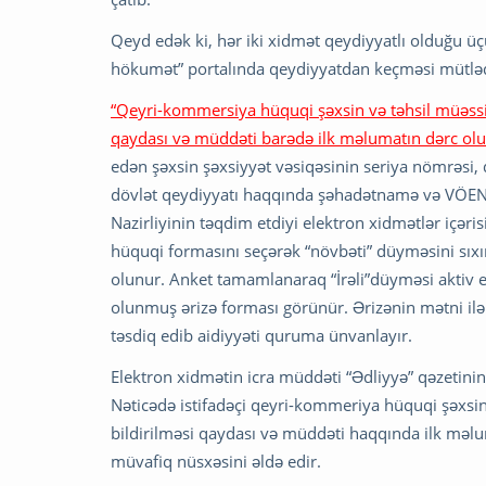
Qeyd edək ki, hər iki xidmət qeydiyyatlı olduğu üç
hökumət” portalında qeydiyyatdan keçməsi mütləq
“Qeyri-kommersiya hüquqi şəxsin və təhsil müəssisə
qaydası və müddəti barədə ilk məlumatın dərc ol
edən şəxsin şəxsiyyət vəsiqəsinin seriya nömrəsi,
dövlət qeydiyyatı haqqında şəhadətnamə və VÖEN-i
Nazirliyinin təqdim etdiyi elektron xidmətlər içəris
hüquqi formasını seçərək “növbəti” düyməsini sıx
olunur. Anket tamamlanaraq “İrəli”düyməsi aktiv ed
olunmuş ərizə forması görünür. Ərizənin mətni ilə 
təsdiq edib aidiyyəti quruma ünvanlayır.
Elektron xidmətin icra müddəti “Ədliyyə” qəzetinin
Nəticədə istifadəçi qeyri-kommeriya hüquqi şəxsin v
bildirilməsi qaydası və müddəti haqqında ilk məlu
müvafiq nüsxəsini əldə edir.