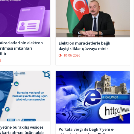
üraciətlərinin elektron
Elektron müraciətlərlə bağlı
rılması imkanları
dəyişikliklər qüvvəyə minir
ilib
10-06-2026
6
yyətinə buraxılış vəsiqəsi
Portala vergi ilə bağlı 7 yeni e-
ş kartı almaq üçün tələb