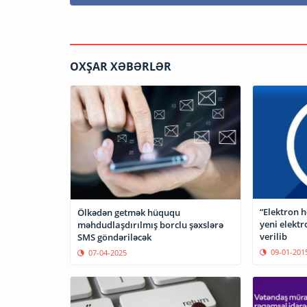
OXŞAR XƏBƏRLƏR
“Elektron 
Ölkədən getmək hüququ
yeni elektr
məhdudlaşdırılmış borclu şəxslərə
verilib
SMS göndəriləcək
09-01-201
07-04-2025