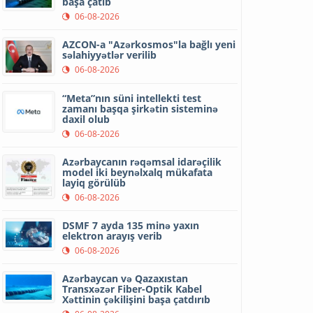
başa çatıb
06-08-2026
AZCON-a "Azərkosmos"la bağlı yeni
səlahiyyətlər verilib
06-08-2026
“Meta”nın süni intellekti test
zamanı başqa şirkətin sisteminə
daxil olub
06-08-2026
Azərbaycanın rəqəmsal idarəçilik
model iki beynəlxalq mükafata
layiq görülüb
06-08-2026
DSMF 7 ayda 135 minə yaxın
elektron arayış verib
06-08-2026
Azərbaycan və Qazaxıstan
Transxəzər Fiber-Optik Kabel
Xəttinin çəkilişini başa çatdırıb