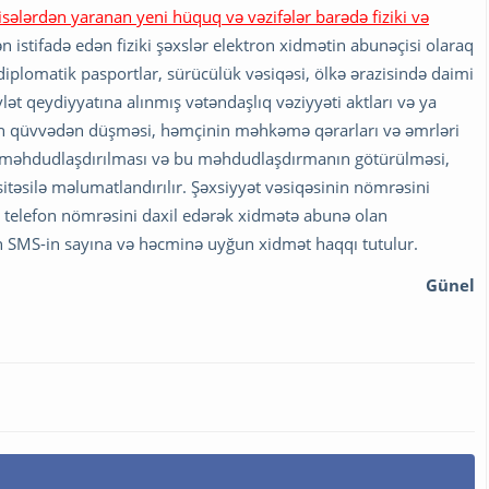
sələrdən yaranan yeni hüquq və vəzifələr barədə fiziki və
 istifadə edən fiziki şəxslər elektron xidmətin abunəçisi olaraq
iplomatik pasportlar, sürücülük vəsiqəsi, ölkə ərazisində daimi
t qeydiyyatına alınmış vətəndaşlıq vəziyyəti aktları və ya
rin qüvvədən düşməsi, həmçinin məhkəmə qərarları və əmrləri
məhdudlaşdırılması və bu məhdudlaşdırmanın götürülməsi,
sitəsilə məlumatlandırılır. Şəxsiyyət vəsiqəsinin nömrəsini
l telefon nömrəsini daxil edərək xidmətə abunə olan
ən SMS-in sayına və həcminə uyğun xidmət haqqı tutulur.
Günel