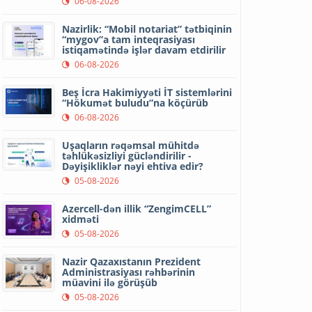
06-08-2026
Nazirlik: “Mobil notariat” tətbiqinin
“mygov”a tam inteqrasiyası
istiqamətində işlər davam etdirilir
06-08-2026
Beş İcra Hakimiyyəti İT sistemlərini
“Hökumət buludu”na köçürüb
06-08-2026
Uşaqların rəqəmsal mühitdə
təhlükəsizliyi gücləndirilir -
Dəyişikliklər nəyi ehtiva edir?
05-08-2026
Azercell-dən illik “ZengimCELL”
xidməti
05-08-2026
Nazir Qazaxıstanın Prezident
Administrasiyası rəhbərinin
müavini ilə görüşüb
05-08-2026