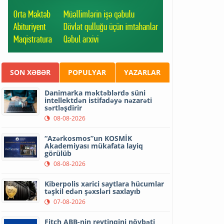
SON XƏBƏR
POPULYAR
YAZARLAR
Danimarka məktəblərdə süni
intellektdən istifadəyə nəzarəti
sərtləşdirir
08-08-2026
“Azərkosmos”un KOSMİK
Akademiyası mükafata layiq
görülüb
08-08-2026
Kiberpolis xarici saytlara hücumlar
təşkil edən şəxsləri saxlayıb
07-08-2026
Fitch ABB-nin reytinqini növbəti