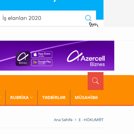
RUBRİKA
TƏDBİRLƏR
MÜSAHİBƏ
Ana Səhifə
E - HÖKUMƏT