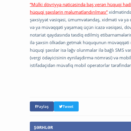
“Mülki dövriyyə nəticəsində baş verən hüquqi hadi
hüquqi şəxslərin məlumatlandırılması”
xidmətindən
şəxsiyyət vəsiqəsi, ümumvətəndaş, xidməti və ya d
və ya müvəqqəti yaşamaq üçün icazə vəsiqəsi, dövlə
notariat qaydasında təsdiq edilmiş etibarnamələ
ilə şəxsin ölkədən getmək hüququnun müvəqqəti 
hüquqi şəxslər isə ləğv olunmalar ilə bağlı SMS va
(vergi ödəyicisinin eyniləşdirmə nömrəsi) və mobi
istifadəçidən müvafiq mobil operatorlar tərəfind
Paylaş
Tweet
ŞƏRHLƏR