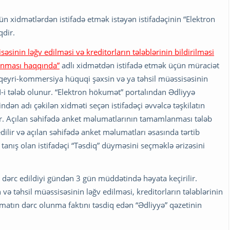
ün xidmətlərdən istifadə etmək istəyən istifadəçinin “Elektron
dir.
sinin ləğv edilməsi və kreditorların tələblərinin bildirilməsi
unması haqqında”
adlı xidmətdən istifadə etmək üçün müraciət
 qeyri-kommersiya hüquqi şəxsin və ya təhsil müəssisəsinin
 tələb olunur. “Elektron hökumət” portalından Ədliyyə
indən adı çəkilən xidməti seçən istifadəçi əvvəlcə təşkilatın
ır. Açılan səhifədə anket məlumatlarının tamamlanması tələb
ilir və açılan səhifədə anket məlumatları əsasında tərtib
tanış olan istifadəçi “Təsdiq” düyməsini seçməklə ərizəsini
 dərc edildiyi gündən 3 gün müddətində həyata keçirilir.
ə təhsil müəssisəsinin ləğv edilməsi, kreditorların tələblərinin
matın dərc olunma faktını təsdiq edən “Ədliyyə” qəzetinin