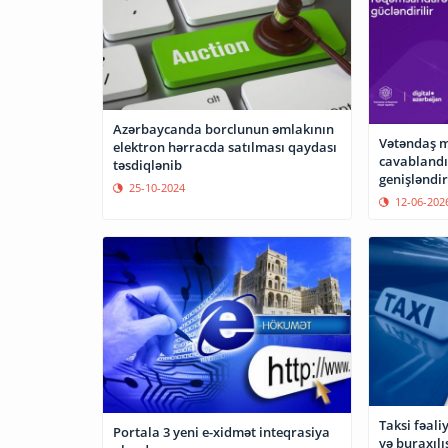
Azərbaycanda borclunun əmlakının
Vətəndaş m
elektron hərracda satılması qaydası
cavablandı
təsdiqlənib
genişləndir
25-10-2024
12-06-202
Taksi fəali
Portala 3 yeni e-xidmət inteqrasiya
və buraxılı