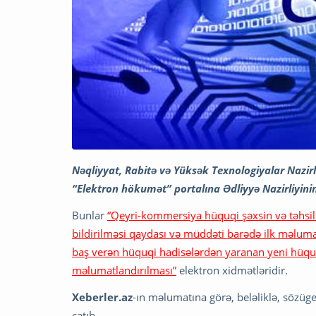
Nəqliyyat, Rabitə və Yüksək Texnologiyalar Nazi
“Elektron hökumət” portalına Ədliyyə Nazirliyinin
Bunlar
“Qeyri-kommersiya hüquqi şəxsin və təhsil 
bildirilməsi qaydası və müddəti barədə ilk məlum
baş verən hüquqi hadisələrdən yaranan yeni hüquq 
məlumatlandırılması”
elektron xidmətləridir.
Xeberler.az
-ın məlumatına görə, beləliklə, sözü
çatıb.