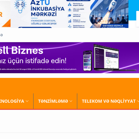
QƏ
XNOLOGİYA
TƏNZİMLƏMƏ
TELEKOM VƏ NƏQLİYYAT