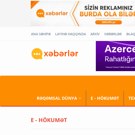
ANA SƏHİFƏ
LAYİHƏ HAQQINDA
ARXİV
XƏBƏRLƏR
ƏLA
RƏQƏMSAL DÜNYA
E - HÖKUMƏT
TE
E - HÖKUMƏT