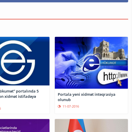
hökumət” portalında 5
Portala yeni xidmət inteqrasiya
on xidmət istifadəyə
olunub
11-07-2016
5