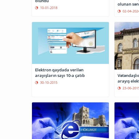
olundu
olunan sənə
10-01-2018
02-04-202
Elektron qaydada verilən
arayışların sayı 10-a çatıb
Vətəndaşlıq
arayış elek
30-10-2015
23-06-201