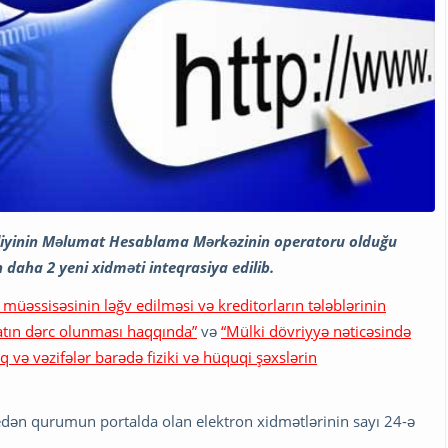
rliyinin Məlumat Hesablama Mərkəzinin operatoru olduğu
 daha 2 yeni xidməti inteqrasiya edilib.
müəssisəsinin ləğv edilməsi və kreditorların tələblərinin
atın dərc olunması haqqında”
və
“Mülki dövriyyə nəticəsində
və vəzifələr barədə fiziki və hüquqi şəxslərin
gedən qurumun portalda olan elektron xidmətlərinin sayı 24-ə