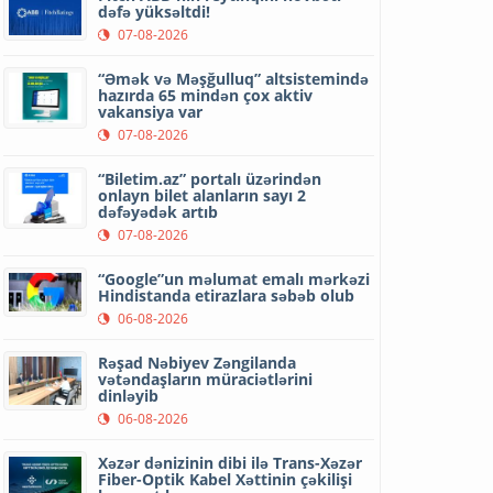
dəfə yüksəltdi!
07-08-2026
“Əmək və Məşğulluq” altsistemində
hazırda 65 mindən çox aktiv
vakansiya var
07-08-2026
“Biletim.az” portalı üzərindən
onlayn bilet alanların sayı 2
dəfəyədək artıb
07-08-2026
“Google”un məlumat emalı mərkəzi
Hindistanda etirazlara səbəb olub
06-08-2026
Rəşad Nəbiyev Zəngilanda
vətəndaşların müraciətlərini
dinləyib
06-08-2026
Xəzər dənizinin dibi ilə Trans-Xəzər
Fiber-Optik Kabel Xəttinin çəkilişi