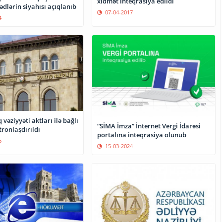
xidmət inteqrasiya edildi
dlərin siyahısı açıqlanıb
07-04-2017
4
 vəziyyəti aktları ilə bağlı
“SİMA İmza” İnternet Vergi İdarəsi
tronlaşdırıldı
portalına inteqrasiya olunub
5
15-03-2024