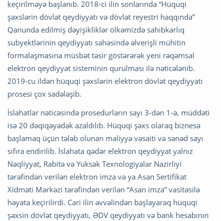
keçirilməyə başlanıb. 2018-ci ilin sonlarında “Hüquqi
şəxslərin dövlət qeydiyyatı və dövlət reyestri haqqında”
Qanunda edilmiş dəyişikliklər ölkəmizdə sahibkarlıq
subyektlərinin qeydiyyatı sahəsində əlverişli mühitin
formalaşmasına müsbət təsir göstərərək yeni rəqəmsal
elektron qeydiyyat sisteminin qurulması ilə nəticələnib.
2019-cu ildən hüquqi şəxslərin elektron dövlət qeydiyyatı
prosesi çox sadələşib.
İslahatlar nəticəsində prosedurların sayı 3-dən 1-ə, müddəti
isə 20 dəqiqəyədək azaldılıb. Hüquqi şəxs olaraq biznesə
başlamaq üçün tələb olunan maliyyə vəsaiti və sənəd sayı
sıfıra endirilib. İslahata qədər elektron qeydiyyat yalnız
Nəqliyyat, Rabitə və Yüksək Texnologiyalar Nazirliyi
tərəfindən verilən elektron imza və ya Asan Sertifikat
Xidməti Mərkəzi tərəfindən verilən “Asan imza” vasitəsilə
həyata keçirilirdi. Cari ilin əvvəlindən başlayaraq hüquqi
şəxsin dövlət qeydiyyatı, ƏDV qeydiyyatı və bank hesabının