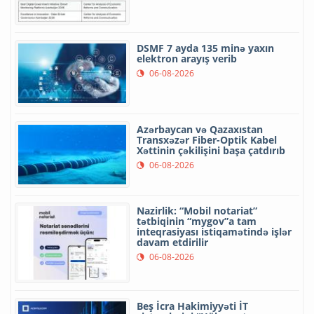
DSMF 7 ayda 135 minə yaxın
elektron arayış verib
06-08-2026
Azərbaycan və Qazaxıstan
Transxəzər Fiber-Optik Kabel
Xəttinin çəkilişini başa çatdırıb
06-08-2026
Nazirlik: “Mobil notariat”
tətbiqinin “mygov”a tam
inteqrasiyası istiqamətində işlər
davam etdirilir
06-08-2026
Beş İcra Hakimiyyəti İT