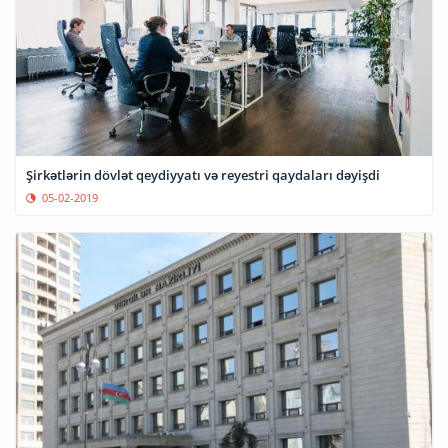
Şirkətlərin dövlət qeydiyyatı və reyestri qaydaları dəyişdi
05-02-2019