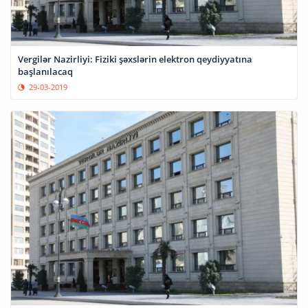
Vergilər Nazirliyi: Fiziki şəxslərin elektron qeydiyyatına
başlanılacaq
29-03-2019