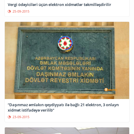
Vergi ödəyiciləri üçün elektron xidmətlər təkmilləşdirilir
25-09-2015
“Daşınmaz əmlakın qeydiyyatı ilə bağlı 21 elektron, 3 onlayn
xidmət istifadəyə verilib”
23-09-2015