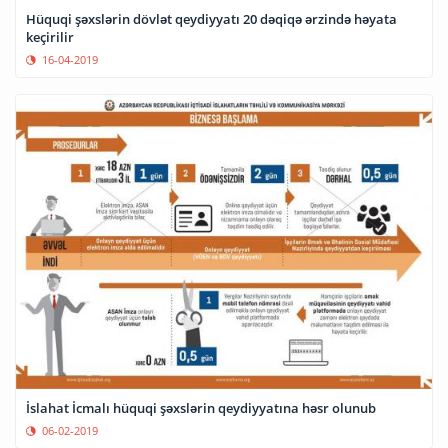
Hüquqi şəxslərin dövlət qeydiyyatı 20 dəqiqə ərzində həyata
keçirilir
16-04-2019
İslahat İcmalı hüquqi şəxslərin qeydiyyatına həsr olunub
06-02-2019