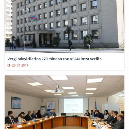
Vergi ödəyicilərinə 270 mindən çox ASAN imza verilib
26-04-2017