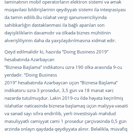
təminatının mobil operatorların elektron sistemi və əmək
müqaviləsi bildirişlərinin qeydiyyatı sistemi ilə inteqrasiyası
da təmin edilib.Bu islahat vergi qanunvericiliyində
sahibkarlığın dəstəklənməsi ilə bağlı aparılan son
dəyişikliklərin davamıdır və ölkədə biznes mühitinin
əlverişliliyinin daha da yaxşılaşdırılmasına xidmət edir.
Qeyd edilməlidir ki, hazırda “Doing Business 2019”
hesabatında Azərbaycan
“Biznesə Başlama” indikatoru üzrə 190 ölkə arasında 9-cu
yerdədir. “Doing Business
2019” hesabatında Azərbaycan üçün “Biznesə Başlama”
indikatoru üzrə 3 prosedur, 3,5 gün və 18 manat xərc
nəzərdə tutulmuşdur. Lakin 2019-cu ildə həyata keçirilmiş
islahatlar nəticəsində biznesə başlamaq üçün maliyyə vəsaiti
və sənəd sayı sıfıra endirilib, yerli investisiyalı məhdud
məsuliyyətli cəmiyyət cəmi 1 prosedur çərçivəsində 0,5 gün
ərzində onlayn qaydada qeydiyyata alınır. Beləliklə, müvafiq