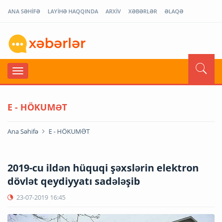
ANA SƏHİFƏ
LAYİHƏ HAQQINDA
ARXİV
XƏBƏRLƏR
ƏLAQƏ
E - HÖKUMƏT
Ana Səhifə
E - HÖKUMƏT
2019-cu ildən hüquqi şəxslərin elektron
dövlət qeydiyyatı sadələşib
23-07-2019
16:45