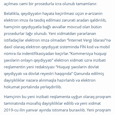
açılması cəmi bir prosedurla icra olunub tamamlanır.
Beləliklə, qeydiyyatın həyata keçirilməsi üçün e-ərizənin
elektron imza ilə təsdiq edilməsi zərurəti aradan qaldırılıb,
həmçinin qeydiyyatla bağlı əvvəllər mövcud olan bütün
prosedurlar ləğv olunub. Yeni xidmətdən yararlanan
istifadəçilər elektron imza olmadan “İnternet Vergi İdarəsi”nə
daxil olaraq elektron qeydiyyat sistemində FİN kod və mobil
nömrə ilə indentifikasiyadan keçirlər.“Kommersiya hüquqi
şəxslərin onlayn qeydiyyatı” elektron xidməti üzrə inzibati
reqlamentin yeni redaksiyası “Hüquqi şəxslərin dövlət
qeydiyyatı və dövlət reyestri haqqında” Qanunda edilmiş
dəyişikliklər nəzərə alınmaqla hazırlanıb və elektron
hökumət portalında yerləşdirilib.
Həmçinin bu yeni inzibati reqlamentə uyğun olaraq proqram
təminatında müvafiq dəyişikliklər edilib və yeni xidmət
2019-cu ilin yanvar ayında istismara buraxılıb. Yeni proqram