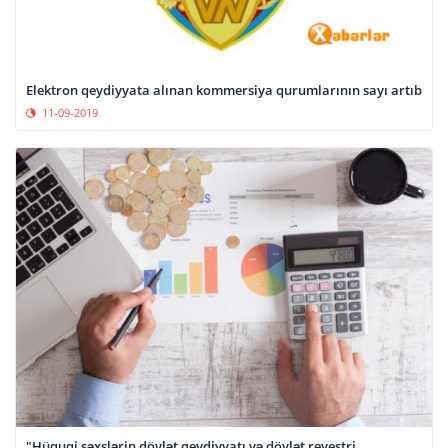
Elektron qeydiyyata alınan kommersiya qurumlarının sayı artıb
11-09-2019
"Hüquqi şəxslərin dövlət qeydiyyatı və dövlət reyestri