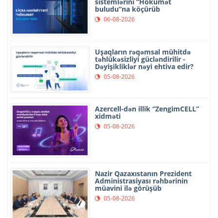
sistemlərini “Hökumət
buludu”na köçürüb
06-08-2026
Uşaqların rəqəmsal mühitdə
təhlükəsizliyi gücləndirilir -
Dəyişikliklər nəyi ehtiva edir?
05-08-2026
Azercell-dən illik “ZengimCELL”
xidməti
05-08-2026
Nazir Qazaxıstanın Prezident
Administrasiyası rəhbərinin
müavini ilə görüşüb
05-08-2026