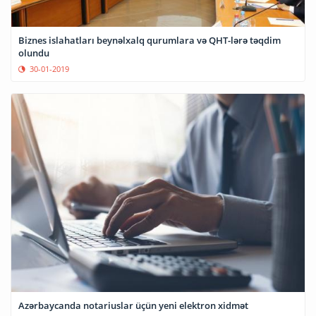
Biznes islahatları beynəlxalq qurumlara və QHT-lərə təqdim
olundu
30-01-2019
Azərbaycanda notariuslar üçün yeni elektron xidmət