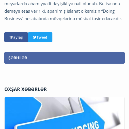
meyarlarda əhəmiyyətli dəyişikliyə nail olunub. Bu isə onu
deməyə əsas verir ki, aparılmış islahat ölkəmizin “Doing
Business” hesabatında mövqelərinə müsbət təsir edəcəkdir.
Paylaş
Tweet
ŞƏRHLƏR
OXŞAR XƏBƏRLƏR