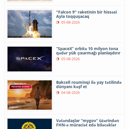
"Falcon 9" raketinin bir hissəsi
Ayla toqquşacaq
05-08-2026
“SpaceX” orbitə 10 milyon tona
qədər yük çıxarmağı planlaşdırır
05-08-2026
Bakcell rouminqi ilə yay tətilində
dünyanı kəşf et
04-08-2026
Vətəndaşlar “mygov” üzərindən
FHN-ə müraciət edə biləcəklər