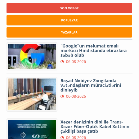
SON XƏBƏR
POPULYAR
YAZARLAR
“Google”un məlumat emalı
mərkəzi Hindistanda etirazlara
səbəb olub
06-08-2026
Rəşad Nəbiyev Zəngilanda
vətəndaşların müraciətlərini
dinləyib
06-08-2026
Xəzər dənizinin dibi ilə Trans-
Xəzər Fiber-Optik Kabel Xəttinin
çəkilişi başa çatıb
06-08-2026