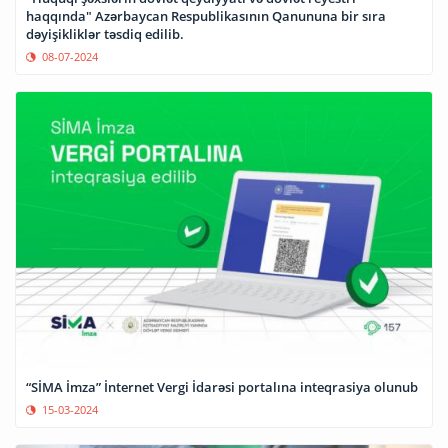
haqqında" Azərbaycan Respublikasının Qanununa bir sıra
dəyişikliklər təsdiq edilib.
08-07-2024
“SİMA İmza” İnternet Vergi İdarəsi portalına inteqrasiya olunub
15-03-2024