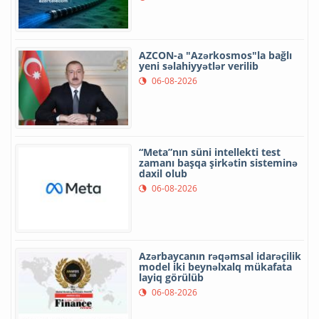
AZCON-a "Azərkosmos"la bağlı
yeni səlahiyyətlər verilib
06-08-2026
“Meta”nın süni intellekti test
zamanı başqa şirkətin sisteminə
daxil olub
06-08-2026
Azərbaycanın rəqəmsal idarəçilik
model iki beynəlxalq mükafata
layiq görülüb
06-08-2026