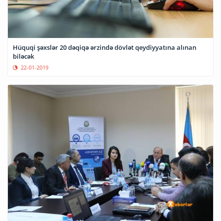
Hüquqi şəxslər 20 dəqiqə ərzində dövlət qeydiyyatına alınan
biləcək
22-01-2019