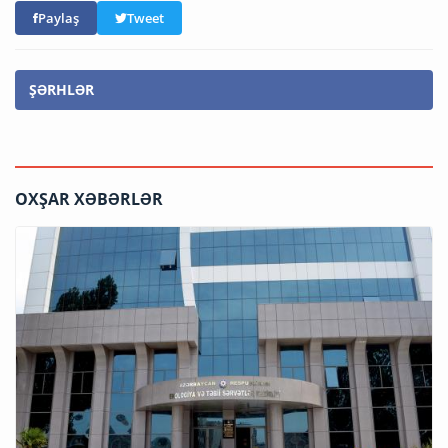
Paylaş
Tweet
ŞƏRHLƏR
OXŞAR XƏBƏRLƏR