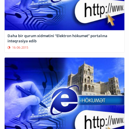
Daha bir qurum xidmətini “Elektron hökumət” portalına
inteqrasiya edib
16-06-2015