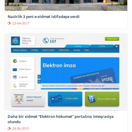
Nazirlik 3 yeni e-xidmət istifadəyə verdi
22-04-2017
Daha bir xidmət “Elektron hökumət” portalına inteqrasiya
olundu
24-06-2015