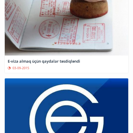
E-viza almaq üçün qaydalar təsdiqləndi
03-09-2015