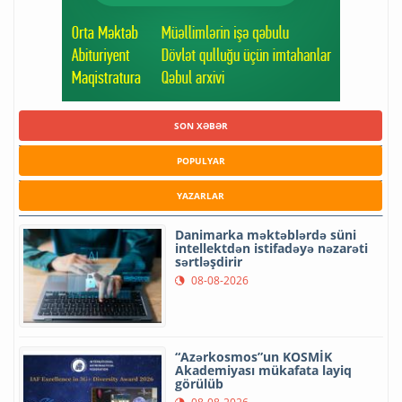
SON XƏBƏR
POPULYAR
YAZARLAR
Danimarka məktəblərdə süni
intellektdən istifadəyə nəzarəti
sərtləşdirir
08-08-2026
“Azərkosmos”un KOSMİK
Akademiyası mükafata layiq
görülüb