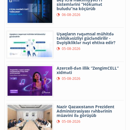
sistemlərini “Hökumət
buludu”na köçürüb
06-08-2026
Uşaqların rəqəmsal mühitdə
təhlükəsizliyi gücləndirilir -
Dəyişikliklər nəyi ehtiva edir?
05-08-2026
Azercell-dən illik “ZengimCELL”
xidməti
05-08-2026
Nazir Qazaxıstanın Prezident
Administrasiyası rəhbərinin
müavini ilə görüşüb
05-08-2026