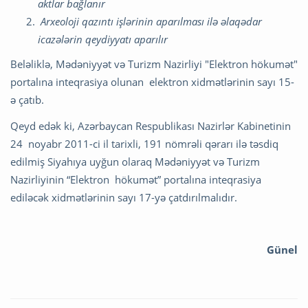
aktlar bağlanır
Arxeoloji qazıntı işlərinin aparılması ilə əlaqədar
icazələrin qeydiyyatı aparılır
Beləliklə, Mədəniyyət və Turizm Nazirliyi "Elektron hökumət"
portalına inteqrasiya olunan elektron xidmətlərinin sayı 15-
ə çatıb.
Qeyd edək ki, Azərbaycan Respublikası Nazirlər Kabinetinin
24 noyabr 2011-ci il tarixli, 191 nömrəli qərarı ilə təsdiq
edilmiş Siyahıya uyğun olaraq Mədəniyyət və Turizm
Nazirliyinin “Elektron hökumət” portalına inteqrasiya
ediləcək xidmətlərinin sayı 17-yə çatdırılmalıdır.
Günel