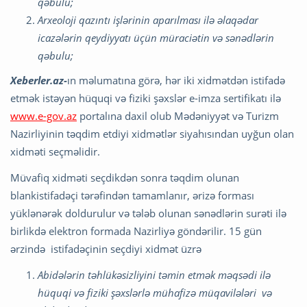
qəbulu;
Arxeoloji qazıntı işlərinin aparılması ilə əlaqədar
icazələrin qeydiyyatı üçün müraciətin və sənədlərin
qəbulu;
Xeberler.az-
ın məlumatına görə, hər iki xidmətdən istifadə
etmək istəyən hüquqi və fiziki şəxslər e-imza sertifikatı ilə
www.e-gov.az
portalına daxil olub Mədəniyyət və Turizm
Nazirliyinin təqdim etdiyi xidmətlər siyahısından uyğun olan
xidməti seçməlidir.
Müvafiq xidməti seçdikdən sonra təqdim olunan
blankistifadəçi tərəfindən tamamlanır, ərizə forması
yüklənərək doldurulur və tələb olunan sənədlərin surəti ilə
birlikdə elektron formada Nazirliyə göndərilir. 15 gün
ərzində istifadəçinin seçdiyi xidmət üzrə
Abidələrin təhlükəsizliyini təmin etmək məqsədi ilə
hüquqi və fiziki şəxslərlə mühafizə müqavilələri və