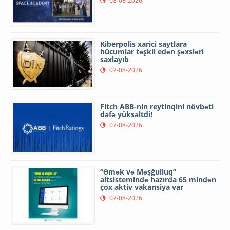
08-08-2026
Kiberpolis xarici saytlara
hücumlar təşkil edən şəxsləri
saxlayıb
07-08-2026
Fitch ABB-nin reytinqini növbəti
dəfə yüksəltdi!
07-08-2026
“Əmək və Məşğulluq”
altsistemində hazırda 65 mindən
çox aktiv vakansiya var
07-08-2026