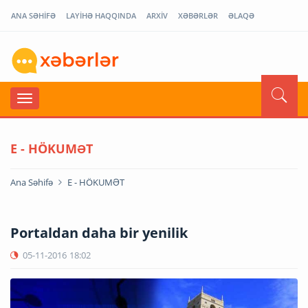
ANA SƏHİFƏ
LAYİHƏ HAQQINDA
ARXİV
XƏBƏRLƏR
ƏLAQƏ
E - HÖKUMƏT
Ana Səhifə
E - HÖKUMƏT
Portaldan daha bir yenilik
05-11-2016
18:02