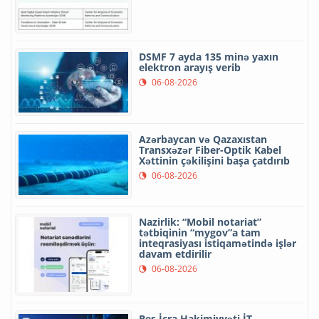
DSMF 7 ayda 135 minə yaxın
elektron arayış verib
06-08-2026
Azərbaycan və Qazaxıstan
Transxəzər Fiber-Optik Kabel
Xəttinin çəkilişini başa çatdırıb
06-08-2026
Nazirlik: “Mobil notariat”
tətbiqinin “mygov”a tam
inteqrasiyası istiqamətində işlər
davam etdirilir
06-08-2026
Beş İcra Hakimiyyəti İT