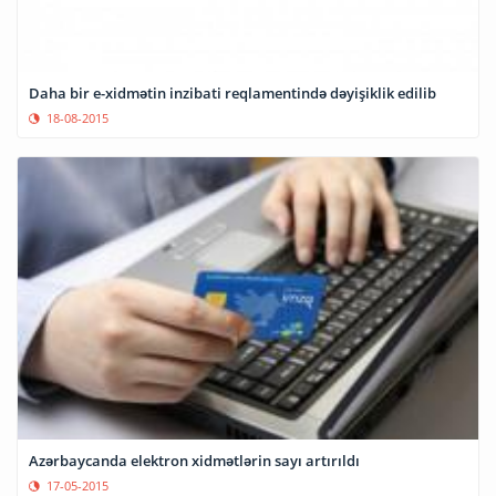
Daha bir e-xidmətin inzibati reqlamentində dəyişiklik edilib
18-08-2015
Azərbaycanda elektron xidmətlərin sayı artırıldı
17-05-2015