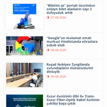
“Biletim.az” portalı üzərindən
onlayn bilet alanların sayı 2
dəfəyədək artıb
07-08-2026
“Google”un məlumat emalı
mərkəzi Hindistanda etirazlara
səbəb olub
06-08-2026
Rəşad Nəbiyev Zəngilanda
vətəndaşların müraciətlərini
dinləyib
06-08-2026
Xəzər dənizinin dibi ilə Trans-
Xəzər Fiber-Optik Kabel Xəttinin
çəkilişi başa çatıb