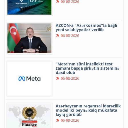
06-08-2026
AZCON-a "Azərkosmos"la bağlı
yeni səlahiyyətlər verilib
06-08-2026
“Meta”nın süni intellekti test
zamanı başqa şirkətin sisteminə
daxil olub
06-08-2026
Azərbaycanın rəqəmsal idarəçilik
model iki beynəlxalq mükafata
layiq görülüb
06-08-2026