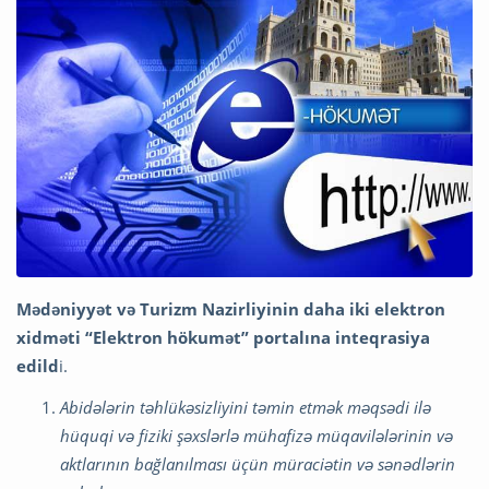
Mədəniyyət və Turizm Nazirliyinin daha iki elektron
xidməti “Elektron hökumət” portalına inteqrasiya
edild
i.
Abidələrin təhlükəsizliyini təmin etmək məqsədi ilə
hüquqi və fiziki şəxslərlə mühafizə müqavilələrinin və
aktlarının bağlanılması üçün müraciətin və sənədlərin