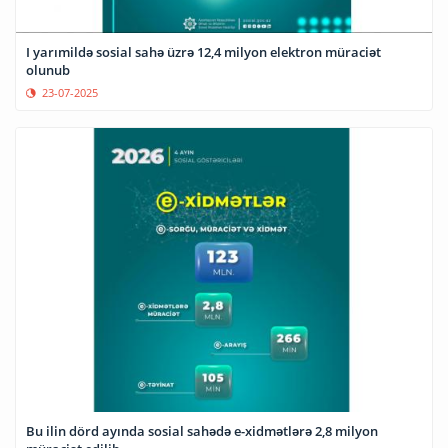
I yarımildə sosial sahə üzrə 12,4 milyon elektron müraciət
olunub
23-07-2025
Bu ilin dörd ayında sosial sahədə e-xidmətlərə 2,8 milyon