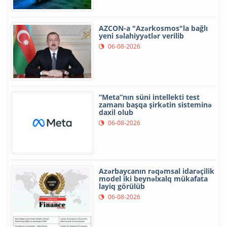
AZCON-a "Azərkosmos"la bağlı
yeni səlahiyyətlər verilib
06-08-2026
“Meta”nın süni intellekti test
zamanı başqa şirkətin sisteminə
daxil olub
06-08-2026
Azərbaycanın rəqəmsal idarəçilik
model iki beynəlxalq mükafata
layiq görülüb
06-08-2026