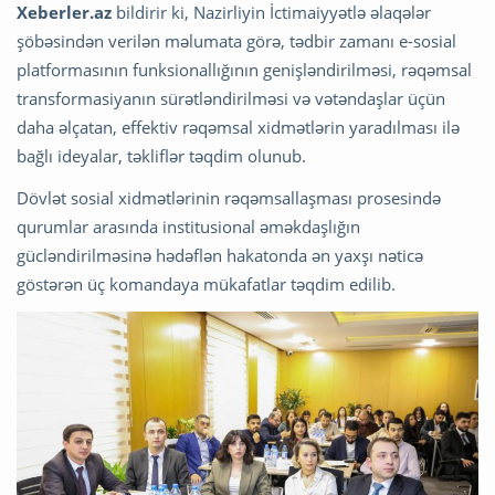
Xeberler.az
bildirir ki, Nazirliyin İctimaiyyətlə əlaqələr
şöbəsindən verilən məlumata görə, tədbir zamanı e-sosial
platformasının funksionallığının genişləndirilməsi, rəqəmsal
transformasiyanın sürətləndirilməsi və vətəndaşlar üçün
daha əlçatan, effektiv rəqəmsal xidmətlərin yaradılması ilə
bağlı ideyalar, təkliflər təqdim olunub.
Dövlət sosial xidmətlərinin rəqəmsallaşması prosesində
qurumlar arasında institusional əməkdaşlığın
gücləndirilməsinə hədəflən hakatonda ən yaxşı nəticə
göstərən üç komandaya mükafatlar təqdim edilib.