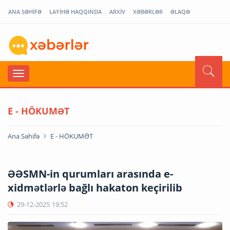
ANA SƏHİFƏ
LAYİHƏ HAQQINDA
ARXİV
XƏBƏRLƏR
ƏLAQƏ
E - HÖKUMƏT
Ana Səhifə
E - HÖKUMƏT
ƏƏSMN-in qurumları arasında e-
xidmətlərlə bağlı hakaton keçirilib
29-12-2025
19:52