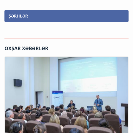
ŞƏRHLƏR
OXŞAR XƏBƏRLƏR