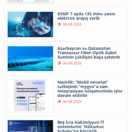
DSMF 7 ayda 135 minə yaxın
elektron arayış verib
06-08-2026
Azərbaycan və Qazaxıstan
Transxəzər Fiber-Optik Kabel
Xəttinin çəkilişini başa çatdırıb
06-08-2026
Nazirlik: “Mobil notariat”
tətbiqinin “mygov”a tam
inteqrasiyası istiqamətində işlər
davam etdirilir
06-08-2026
Beş İcra Hakimiyyəti İT
sistemlərini “Hökumət
buludu”na köçürüb