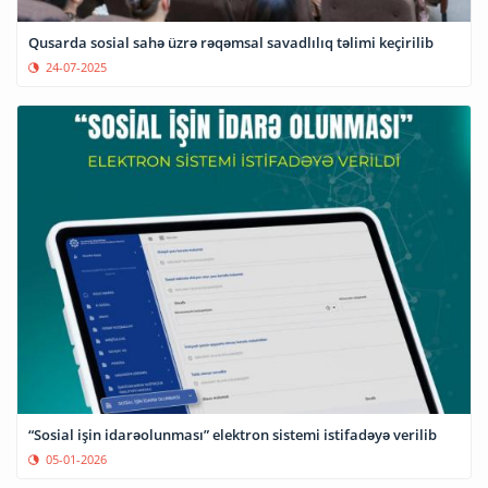
Qusarda sosial sahə üzrə rəqəmsal savadlılıq təlimi keçirilib
24-07-2025
“Sosial işin idarəolunması” elektron sistemi istifadəyə verilib
05-01-2026