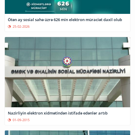
Ötən ay sosial sahə üzrə 626 min elektron müraciət daxil olub
25-02-2026
Nazirliyin elektron xidmətindən istifadə edənlər artıb
01-09-2015