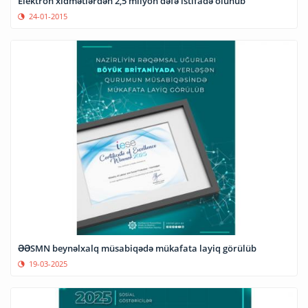
Elektron xidmətlərdən 2,5 milyon dəfə istifadə olunub
24-01-2015
ƏƏSMN beynəlxalq müsabiqədə mükafata layiq görülüb
19-03-2025