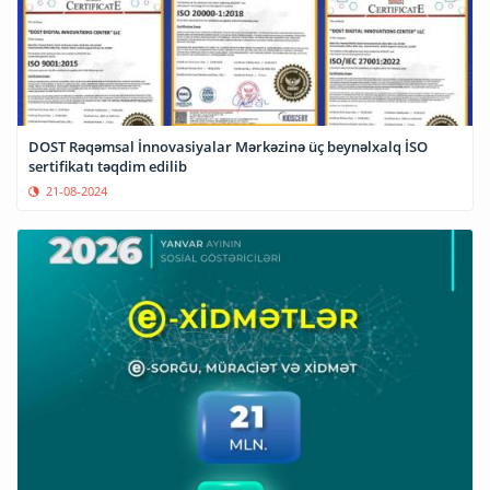
DOST Rəqəmsal İnnovasiyalar Mərkəzinə üç beynəlxalq İSO
sertifikatı təqdim edilib
21-08-2024