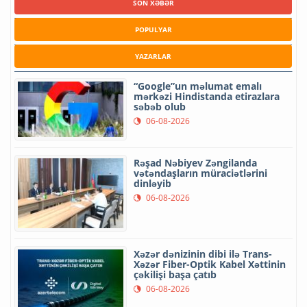
SON XƏBƏR
POPULYAR
YAZARLAR
“Google”un məlumat emalı
mərkəzi Hindistanda etirazlara
səbəb olub
06-08-2026
Rəşad Nəbiyev Zəngilanda
vətəndaşların müraciətlərini
dinləyib
06-08-2026
Xəzər dənizinin dibi ilə Trans-
Xəzər Fiber-Optik Kabel Xəttinin
çəkilişi başa çatıb
06-08-2026