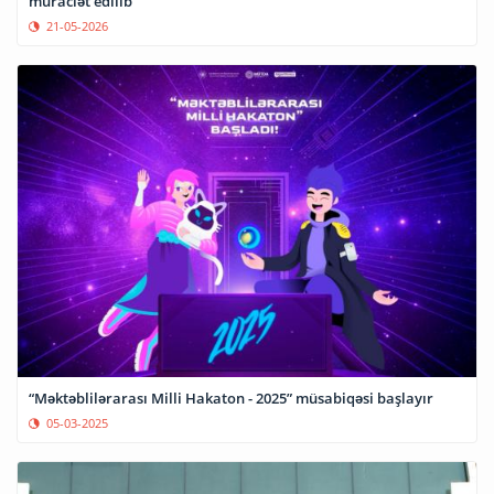
müraciət edilib
21-05-2026
“Məktəblilərarası Milli Hakaton - 2025” müsabiqəsi başlayır
05-03-2025