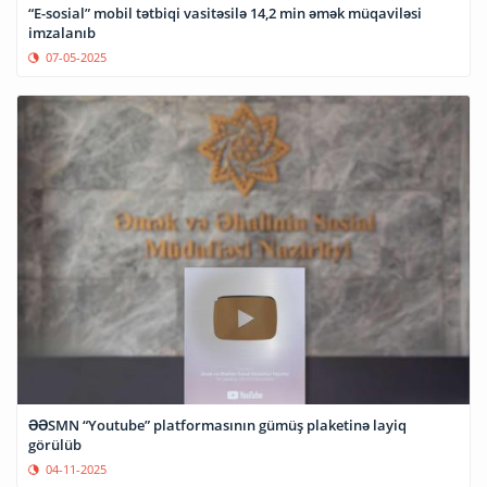
“E-sosial” mobil tətbiqi vasitəsilə 14,2 min əmək müqaviləsi
imzalanıb
07-05-2025
ƏƏSMN “Youtube” platformasının gümüş plaketinə layiq
görülüb
04-11-2025