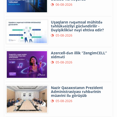
06-08-2026
Uşaqların rəqəmsal mühitdə
təhlükəsizliyi gücləndirilir -
Dəyişikliklər nəyi ehtiva edir?
05-08-2026
Azercell-dən illik “ZengimCELL”
xidməti
05-08-2026
Nazir Qazaxıstanın Prezident
Administrasiyası rəhbərinin
müavini ilə görüşüb
05-08-2026