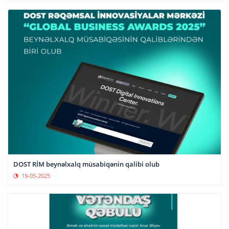
DOST RİM beynəlxalq müsabiqənin qalibi olub
19-05-2025