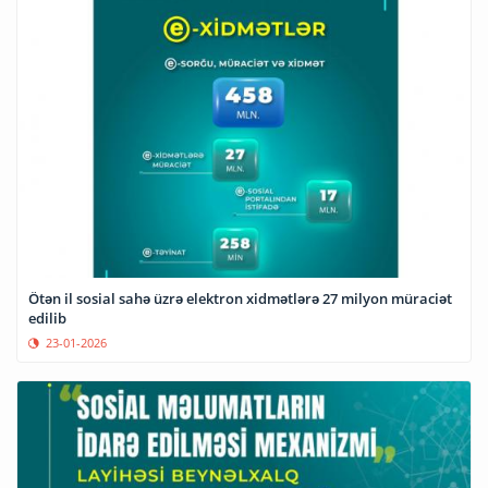
Ötən il sosial sahə üzrə elektron xidmətlərə 27 milyon müraciət
edilib
23-01-2026