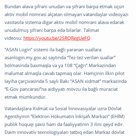
Bundan əlavə şifrəni unudan və şifrəni bərpa etmək üçün
aktiv mobil nömrəsi əlçatan olmayan vətəndaşlar videoyazı
vasitəsilə sistemə digər aktiv mobil nömrəni əlavə edərək
unudulmuş şifrəni bərpa edə bilərlər. Təlimat
videosu:
https://youtu.be/25RQRegUeFQ
“ASAN Login” sistemi ilə bağlı yaranan suallara
asanlogin.my.gov.az saytında “Tez-tez verilən suallar”
bölməsində baxmaqla və ya 108 “Çağrı” Mərkəzindən
məlumat almaqla cavab tapmaq olar. Həmçinin ilkin pilot
layihə çərçivəsində 5 saylı Bakı “ASAN xidmət” mərkəzində
“E-Gov pəncərəsi”nə aidiyyatı mövzu ilə bağlı müraciət
etmək mümkündür.
Vətəndaşlara Xidmət və Sosial İnnovasiyalar üzrə Dövlət
Agentliyinin “Elektron Hökumətin İnkişafı Mərkəzi” (EHİM)
publik hüquqi şəxsi həm də fəaliyyətinin 3 ilini qeyd edir.
Daim innovativ texnologiyaları tətbiq edən Mərkəz dövlət