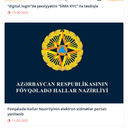
“digital.login”də şəxsiyyətini “SİMA KYC” ilə təsdiqlə
13-06-2025
Fövqəladə Hallar Nazirliyinin elektron xidmətlər portalı
yenilənib
11-03-2025