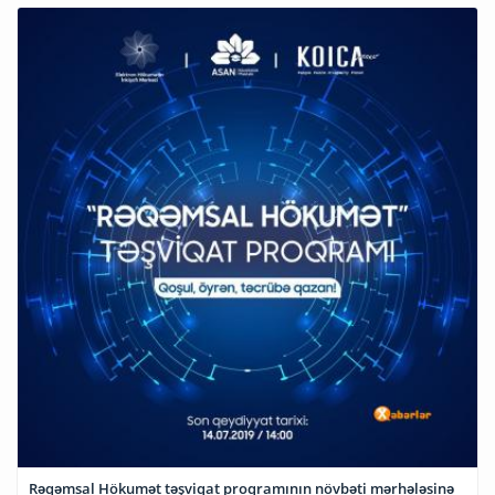
Rəqəmsal Hökumət təşviqat proqramının növbəti mərhələsinə