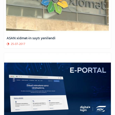
ASAN xidmət-in saytı yeniləndi
25-07-2017