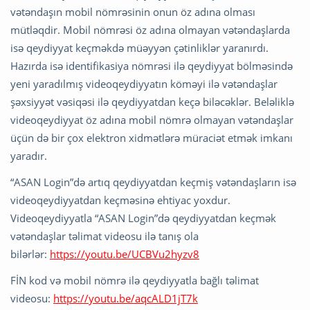
vətəndaşın mobil nömrəsinin onun öz adına olması
mütləqdir. Mobil nömrəsi öz adına olmayan vətəndaşlarda
isə qeydiyyat keçməkdə müəyyən çətinliklər yaranırdı.
Hazırda isə identifikasiya nömrəsi ilə qeydiyyat bölməsində
yeni yaradılmış videoqeydiyyatın köməyi ilə vətəndaşlar
şəxsiyyət vəsiqəsi ilə qeydiyyatdan keçə biləcəklər. Beləliklə
videoqeydiyyat öz adına mobil nömrə olmayan vətəndaşlar
üçün də bir çox elektron xidmətlərə müraciət etmək imkanı
yaradır.
“ASAN Login”də artıq qeydiyyatdan keçmiş vətəndaşların isə
videoqeydiyyatdan keçməsinə ehtiyac yoxdur.
Videoqeydiyyatla “ASAN Login”də qeydiyyatdan keçmək
vətəndaşlar təlimat videosu ilə tanış ola
bilərlər:
https://youtu.be/UCBVu2hyzv8
FİN kod və mobil nömrə ilə qeydiyyatla bağlı təlimat
videosu:
https://youtu.be/aqcALD1jT7k