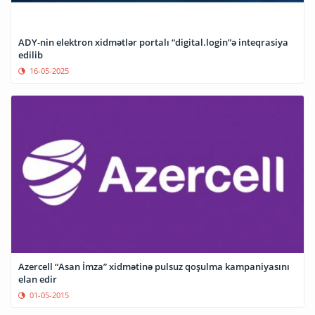
ADY-nin elektron xidmətlər portalı “digital.login”ə inteqrasiya
edilib
16-05-2025
Azercell “Asan İmza” xidmətinə pulsuz qoşulma kampaniyasını
elan edir
01-05-2015