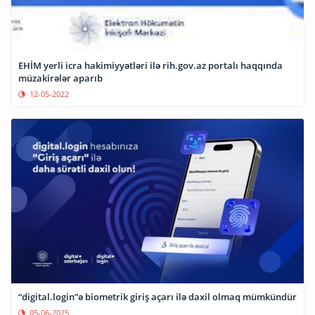
EHİM yerli icra hakimiyyətləri ilə rih.gov.az portalı haqqında
müzakirələr aparıb
12-05-2022
“digital.login”ə biometrik giriş açarı ilə daxil olmaq mümkündür
05-06-2025