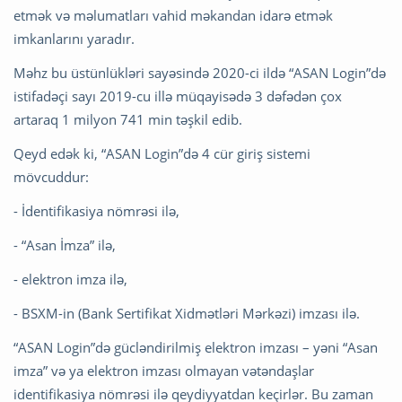
etmək və məlumatları vahid məkandan idarə etmək
imkanlarını yaradır.
Məhz bu üstünlükləri sayəsində 2020-ci ildə “ASAN Login”də
istifadəçi sayı 2019-cu illə müqayisədə 3 dəfədən çox
artaraq 1 milyon 741 min təşkil edib.
Qeyd edək ki, “ASAN Login”də 4 cür giriş sistemi
mövcuddur:
- İdentifikasiya nömrəsi ilə,
- “Asan İmza” ilə,
- elektron imza ilə,
- BSXM-in (Bank Sertifikat Xidmətləri Mərkəzi) imzası ilə.
“ASAN Login”də gücləndirilmiş elektron imzası – yəni “Asan
imza” və ya elektron imzası olmayan vətəndaşlar
identifikasiya nömrəsi ilə qeydiyyatdan keçirlər. Bu zaman