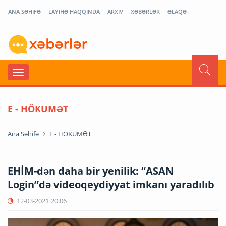
ANA SƏHİFƏ
LAYİHƏ HAQQINDA
ARXİV
XƏBƏRLƏR
ƏLAQƏ
E - HÖKUMƏT
Ana Səhifə
E - HÖKUMƏT
EHİM-dən daha bir yenilik: “ASAN
Login”də videoqeydiyyat imkanı yaradılıb
12-03-2021
20:06