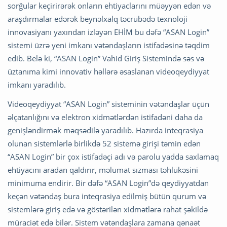
sorğular keçirirərək onların ehtiyaclarını müəyyən edən və
araşdırmalar edərək beynəlxalq təcrübədə texnoloji
innovasiyanı yaxından izləyən EHİM bu dəfə “ASAN Login”
sistemi üzrə yeni imkanı vətəndaşların istifadəsinə təqdim
edib. Belə ki, “ASAN Login” Vahid Giriş Sistemində səs və
üztanıma kimi innovativ həllərə əsaslanan videoqeydiyyat
imkanı yaradılıb.
Videoqeydiyyat “ASAN Login” sisteminin vətəndaşlar üçün
əlçatanlığını və elektron xidmətlərdən istifadəni daha da
genişləndirmək məqsədilə yaradılıb. Hazırda inteqrasiya
olunan sistemlərlə birlikdə 52 sistemə girişi təmin edən
“ASAN Login” bir çox istifadəçi adı və parolu yadda saxlamaq
ehtiyacını aradan qaldırır, məlumat sızması təhlükəsini
minimuma endirir. Bir dəfə “ASAN Login”də qeydiyyatdan
keçən vətəndaş bura inteqrasiya edilmiş bütün qurum və
sistemlərə giriş edə və göstərilən xidmətlərə rahat şəkildə
müraciət edə bilər. Sistem vətəndaşlara zamana qənaət