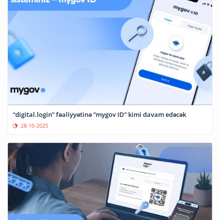
“digital.login” fəaliyyətinə “mygov ID” kimi davam edəcək
28-10-2025