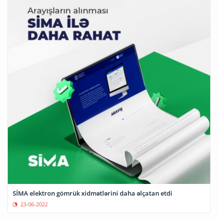
SİMA elektron gömrük xidmətlərini daha əlçatan etdi
23-06-2022