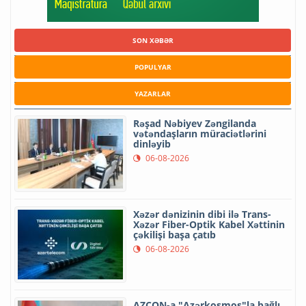
SON XƏBƏR
POPULYAR
YAZARLAR
Rəşad Nəbiyev Zəngilanda
vətəndaşların müraciətlərini
dinləyib
06-08-2026
Xəzər dənizinin dibi ilə Trans-
Xəzər Fiber-Optik Kabel Xəttinin
çəkilişi başa çatıb
06-08-2026
AZCON-a "Azərkosmos"la bağlı