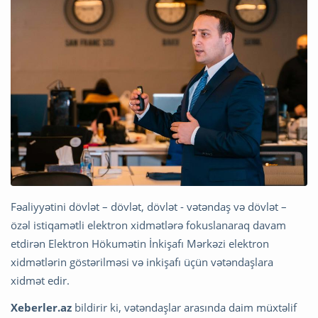
Fəaliyyətini dövlət – dövlət, dövlət - vətəndaş və dövlət –
özəl istiqamətli elektron xidmətlərə fokuslanaraq davam
etdirən Elektron Hökumətin İnkişafı Mərkəzi elektron
xidmətlərin göstərilməsi və inkişafı üçün vətəndaşlara
xidmət edir.
Xeberler.az
bildirir ki, vətəndaşlar arasında daim müxtəlif