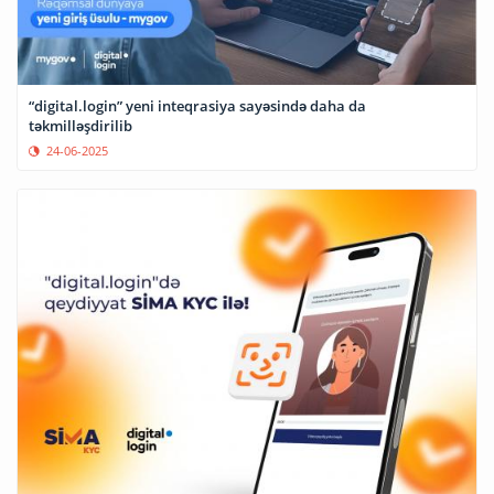
“digital.login” yeni inteqrasiya sayəsində daha da
təkmilləşdirilib
24-06-2025