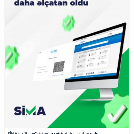
SİMA ilə “E-gov” sisteminə giriş daha əlçatan oldu