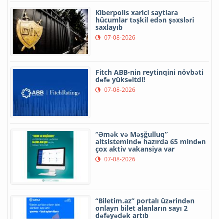
Kiberpolis xarici saytlara
hücumlar təşkil edən şəxsləri
saxlayıb
07-08-2026
Fitch ABB-nin reytinqini növbəti
dəfə yüksəltdi!
07-08-2026
“Əmək və Məşğulluq”
altsistemində hazırda 65 mindən
çox aktiv vakansiya var
07-08-2026
“Biletim.az” portalı üzərindən
onlayn bilet alanların sayı 2
dəfəyədək artıb