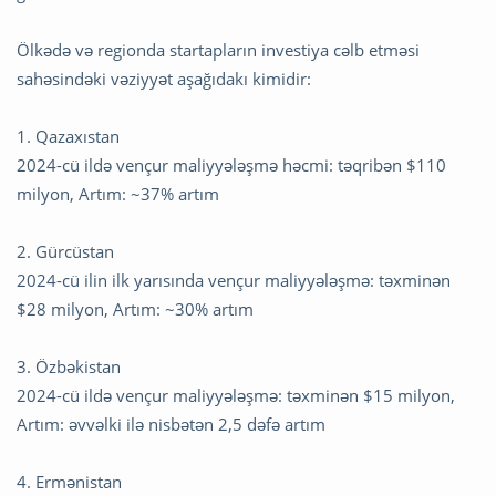
Ölkədə və regionda startapların investiya cəlb etməsi
sahəsindəki vəziyyət aşağıdakı kimidir:
1. Qazaxıstan
2024-cü ildə vençur maliyyələşmə həcmi: təqribən $110
milyon, Artım: ~37% artım
2. Gürcüstan
2024-cü ilin ilk yarısında vençur maliyyələşmə: təxminən
$28 milyon, Artım: ~30% artım
3. Özbəkistan
2024-cü ildə vençur maliyyələşmə: təxminən $15 milyon,
Artım: əvvəlki ilə nisbətən 2,5 dəfə artım
4. Ermənistan