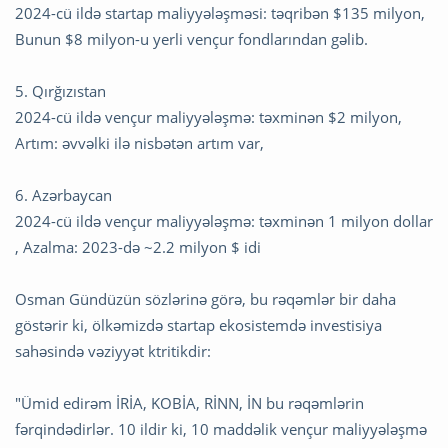
2024-cü ildə startap maliyyələşməsi: təqribən $135 milyon,
Bunun $8 milyon-u yerli vençur fondlarından gəlib.
5. Qırğızıstan
2024-cü ildə vençur maliyyələşmə: təxminən $2 milyon,
Artım: əvvəlki ilə nisbətən artım var,
6. Azərbaycan
2024-cü ildə vençur maliyyələşmə: təxminən 1 milyon dollar
, Azalma: 2023-də ~2.2 milyon $ idi
Osman Gündüzün sözlərinə görə, bu rəqəmlər bir daha
göstərir ki, ölkəmizdə startap ekosistemdə investisiya
sahəsində vəziyyət ktritikdir:
"Ümid edirəm İRİA, KOBİA, RİNN, İN bu rəqəmlərin
fərqindədirlər. 10 ildir ki, 10 maddəlik vençur maliyyələşmə