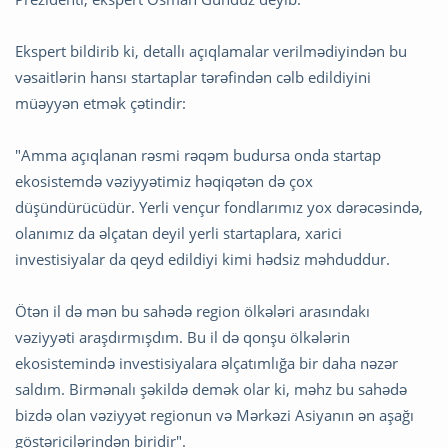
Ekspert bildirib ki, detallı açıqlamalar verilmədiyindən bu
vəsaitlərin hansı startaplar tərəfindən cəlb edildiyini
müəyyən etmək çətindir:
"Amma açıqlanan rəsmi rəqəm budursa onda startap
ekosistemdə vəziyyətimiz həqiqətən də çox
düşündürücüdür. Yerli vençur fondlarımız yox dərəcəsində,
olanımız da əlçatan deyil yerli startaplara, xarici
investisiyalar da qeyd edildiyi kimi hədsiz məhduddur.
Ötən il də mən bu sahədə region ölkələri arasındakı
vəziyyəti araşdırmışdım. Bu il də qonşu ölkələrin
ekosistemində investisiyalara əlçatımlığa bir daha nəzər
saldım. Birmənalı şəkildə demək olar ki, məhz bu sahədə
bizdə olan vəziyyət regionun və Mərkəzi Asiyanın ən aşağı
göstəricilərindən biridir".