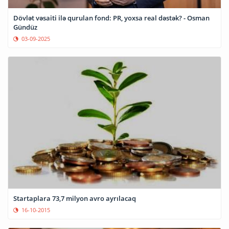
Dövlət vəsaiti ilə qurulan fond: PR, yoxsa real dəstək? - Osman
Gündüz
03-09-2025
Startaplara 73,7 milyon avro ayrılacaq
16-10-2015