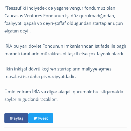
"Təəssüf ki indiyədək də yeganə vençur fondumuz olan
Caucasus Ventures Fondunun işi düz qurulmadığından,
fəaliyyəti qapalı və qeyri-şəffaf olduğundan startaplar üçün
əlçatan deyil.
İRİA bu yarı dövlət Fondunun imkanlarından istifadə ilə bağlı
maraqlı tərəflərin müzakirəsini təşkil etsə çox faydalı olardı.
İlkin inkişaf dövrü keçirən startapların maliyyələşməsi
məsələsi isə daha pis vəziyyətdədir.
Ümid edirəm İRİA və digər əlaqəli qurumalr bu istiqamətdə
səylərini gücləndirəcəklər".
Paylaş
Tweet