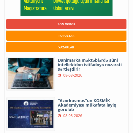
SON XƏBƏR
POPULYAR
YAZARLAR
Danimarka məktəblərdə süni
intellektdən istifadəyə nəzarəti
sərtləşdirir
08-08-2026
“Azərkosmos”un KOSMİK
Akademiyası mükafata layiq
görülüb
08-08-2026