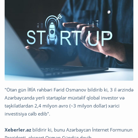
"Ötən gün İRİA rəhbəri Fərid Osmanov bildirib ki, 3 il ərzində
Azərbaycanda yerli startaplar müxtəlif qlobal investor və
təşkilatlardan 2,4 milyon avro (~3 milyon dollar) xarici
investisiya cəlb edib".
Xeberler.az
bildirir ki, bunu Azərbaycan İnternet Formunun
Prezidenti, ekspert Osman Gündüz deyib.