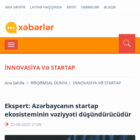
ANA SƏHİFƏ
LAYİHƏ HAQQINDA
ARXİV
XƏBƏRLƏR
ƏLAQƏ
İNNOVASİYA VƏ STARTAP
Ana Səhifə
RƏQƏMSAL DÜNYA
İNNOVASİYA VƏ STARTAP
Ekspert: Azərbaycanın startap
ekosisteminin vəziyyəti düşündürücüdür
22-08-2025
21:09