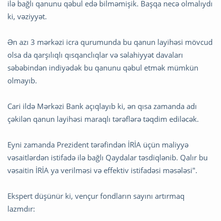
ilə bağlı qanunu qəbul edə bilməmişik. Başqa necə olmalıydı
ki, vəziyyət.
Ən azı 3 mərkəzi icra qurumunda bu qanun layihəsi mövcud
olsa da qarşılıqlı qısqanclıqlar və səlahiyyət davaları
səbəbindən indiyədək bu qanunu qəbul etmək mümkün
olmayıb.
Cari ildə Mərkəzi Bank açıqlayıb ki, ən qısa zamanda adı
çəkilən qanun layihəsi maraqlı tərəflərə təqdim ediləcək.
Eyni zamanda Prezident tərəfindən İRİA üçün maliyyə
vəsaitlərdən istifadə ilə bağlı Qaydalar təsdiqlənib. Qalır bu
vəsaitin İRİA ya verilməsi və effektiv istifadəsi məsələsi".
Ekspert düşünür ki, vençur fondların sayını artırmaq
lazmdır: