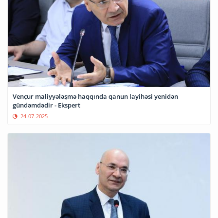
Vençur maliyyələşmə haqqında qanun layihəsi yenidən
gündəmdədir - Ekspert
24-07-2025