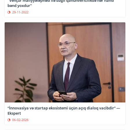
"Vençur maliyyələşməsi ilə bağlı qanunvericilikdə hər hansı
bənd yoxdur"
29-11-2022
“İnnovasiya və startap ekosistemi üçün açıq dialoq vacibdir” —
Ekspert
06-02-2026