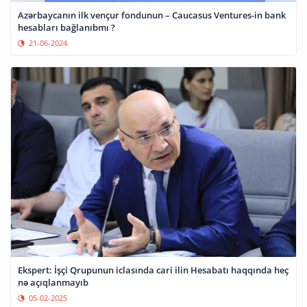
Azərbaycanın ilk vençur fondunun – Caucasus Ventures-in bank
hesabları bağlanıbmı ?
21-06-2024
Ekspert: İşçi Qrupunun iclasında cari ilin Hesabatı haqqında heç
nə açıqlanmayıb
05-02-2025