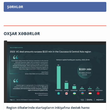
ŞƏRHLƏR
OXŞAR XƏBƏRLƏR
Region ölkələrində startapların inkişafına dəstək hansı