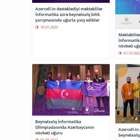
Azercell-in dəstəklədiyi məktəblilər
İnformatika üzrə beynəlxalq bilik
yarışmasında uğurla çıxış ediblər
18-01-2024
Məktəblilə
İnformatik
növbəti uğu
07-10-202
Beynəlxalq İnformatika
Olimpiadasında Azərbaycanın
Azercell-in
növbəti uğuru
beynəlxalq 
01-08-2023