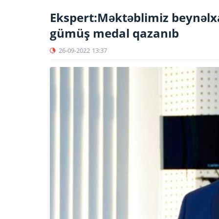
Ekspert:Məktəblimiz beynəlx
gümüş medal qazanıb
26-09-2022
13:37