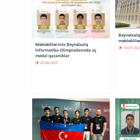
Beynəlxalq
məktəblilə
Məktəblilərimiz Beynəlxalq
18-07-202
İnformatika Olimpiadasında üç
medal qazanıblar
02-08-2025