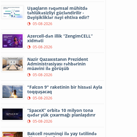
Uşaqların rəqəmsal mühitdə
təhlükəsizliyi gücləndirilir -
Dəyişikliklər nəyi ehtiva edir?
05-08-2026
Azercell-dən illik “ZengimCELL”
xidməti
05-08-2026
Nazir Qazaxıstanın Prezident
Administrasiyası rəhbərinin
müavini ilə görüşüb
05-08-2026
"Falcon 9" raketinin bir hissəsi Ayla
toqquşacaq
05-08-2026
“SpaceX” orbitə 10 milyon tona
qədər yük çıxarmağı planlaşdırır
05-08-2026
Bakcell rouminqi ilə yay tətilində