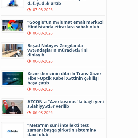
dəfəyədək artıb
07-08-2026
“Google”un məlumat emalı mərkəzi
Hindistanda etirazlara səbəb olub
06-08-2026
Rəşad Nəbiyev Zəngilanda
vətəndaşların müraciətlərini
dinləyib
06-08-2026
Xəzər dənizinin dibi ilə Trans-Xəzər
Fiber-Optik Kabel Xəttinin çəkilişi
başa çatıb
06-08-2026
AZCON-a "Azərkosmos"la bağlı yeni
səlahiyyətlər verilib
06-08-2026
“Meta”nın süni intellekti test
zamanı başqa şirkətin sisteminə
daxil olub