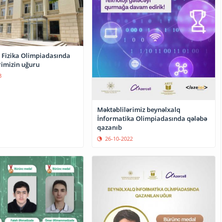
 Fizika Olimpiadasında
rimizin uğuru
3
Məktəblilərimiz beynəlxalq
İnformatika Olimpiadasında qələbə
qazanıb
26-10-2022