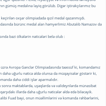
nın gümüş medalına layiq görülüb. Digər iştirakçılarımız bu
 keçirilən oxşar olimpiadada qızıl medal qazanmışdı.
piadasında bürünc medal alan həmyerlimiz Abutalıb Namazov da
nda bəzi ölkələrin nəticələri belə olub :
a üzrə Avropa Gənclər Olimpiadasında təəssüf ki, komandamız
n daha uğurlu nəticə əldə olunsa da müqayisələr göstərir ki,
manda daha ciddi işlər aparmalıdır.
n sonra məktəblərdə, uşaqlarda və valideynlərdə münasibət
rşıdakı illərdə daha uğurlu nəticələr əldə edə biləcəyik.
alibi Fuad bəyi, onun müəllimlərini və komanda rəhbərlərini,