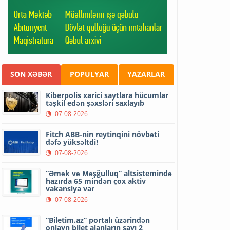
SON XƏBƏR
POPULYAR
YAZARLAR
Kiberpolis xarici saytlara hücumlar
təşkil edən şəxsləri saxlayıb
07-08-2026
Fitch ABB-nin reytinqini növbəti
dəfə yüksəltdi!
07-08-2026
“Əmək və Məşğulluq” altsistemində
hazırda 65 mindən çox aktiv
vakansiya var
07-08-2026
“Biletim.az” portalı üzərindən
onlayn bilet alanların sayı 2