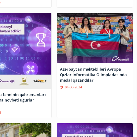
6
Azərbaycan məktəbliləri Avropa
Qızlar İnformatika Olimpiadasında
medal qazandılar
01-08-2024
a fənninin qəhrəmanları
a növbəti uğurlar
2