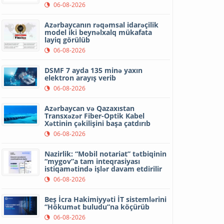
06-08-2026
Azərbaycanın rəqəmsal idarəçilik
model iki beynəlxalq mükafata
layiq görülüb
06-08-2026
DSMF 7 ayda 135 minə yaxın
elektron arayış verib
06-08-2026
Azərbaycan və Qazaxıstan
Transxəzər Fiber-Optik Kabel
Xəttinin çəkilişini başa çatdırıb
06-08-2026
Nazirlik: “Mobil notariat” tətbiqinin
“mygov”a tam inteqrasiyası
istiqamətində işlər davam etdirilir
06-08-2026
Beş İcra Hakimiyyəti İT sistemlərini
“Hökumət buludu”na köçürüb
06-08-2026