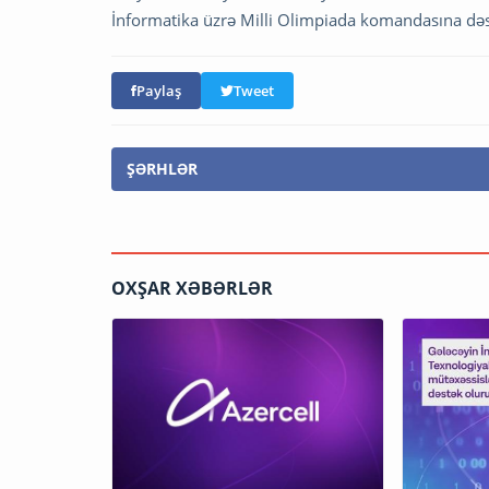
İnformatika üzrə Milli Olimpiada komandasına dəst
Paylaş
Tweet
ŞƏRHLƏR
OXŞAR XƏBƏRLƏR