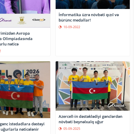
İnformatika üzrə növbəti qızıl və
bürünc medallar!
10-09-2022
rimizdən Avropa
a Olimpiadasında
rlu nəticə
2
Azercell-in dəstəklədiyi gənclərdən
növbəti beynəlxalq uğur
 gənc istedadlara dəstəyi
05-09-2025
uğurlarla nəticələnir