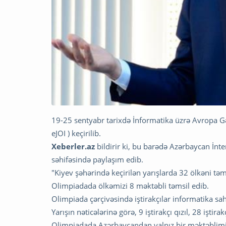
19-25 sentyabr tarixdə İnformatika üzrə Avropa G
eJOI ) keçirilib.
Xeberler.az
bildirir ki, bu barədə Azərbaycan İ
səhifəsində paylaşım edib.
"Kiyev şəhərində keçirilən yarışlarda 32 ölkəni t
Olimpiadada ölkəmizi 8 məktəbli təmsil edib.
Olimpiada çərçivəsində iştirakçılar informatika sah
Yarışın nəticələrinə görə, 9 iştirakçı qızıl, 28 işt
Olimpiadada Azərbaycandan yalnız bir məktəblimiz