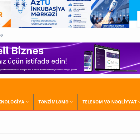
QƏ
XNOLOGİYA
TƏNZİMLƏMƏ
TELEKOM VƏ NƏQLİYYAT