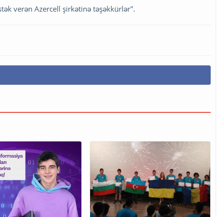
ək verən Azercell şirkətinə təşəkkürlər".