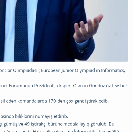
ənclər Olimpiadası ( European Junior Olympiad in Informatics,
nternet Forumunun Prezidenti, ekspert Osman Gündüz öz feysbuk
əmsil edən komandalarda 170-dən çox gənc iştirak edib.
əsində biliklərini nümayiş etdirib.
irakçı gümüş və 49 iştirakçı bürünc medala layiq görülüb. Bu
 uğur qazanıb. Fizika, Riyaziyyat və İnformatika təmayüllü