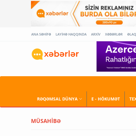
ANA SƏHİFƏ
LAYİHƏ HAQQINDA
ARXİV
XƏBƏRLƏR
ƏLA
RƏQƏMSAL DÜNYA
E - HÖKUMƏT
TE
MÜSAHİBƏ