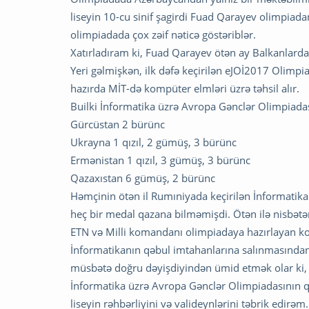
liseyin 10-cu sinif şagirdi Fuad Qarayev olimpiada
olimpiadada çox zəif nəticə göstəriblər.
Xatırladıram ki, Fuad Qarayev ötən ay Balkanlarda
Yeri gəlmişkən, ilk dəfə keçirilən eJOİ2017 Olim
hazırda MİT-də kompüter elmləri üzrə təhsil alır.
Builki İnformatika üzrə Avropa Gənclər Olimpiadası
Gürcüstan 2 bürünc
Ukrayna 1 qızıl, 2 gümüş, 3 bürünc
Ermənistan 1 qızıl, 3 gümüş, 3 bürünc
Qazaxıstan 6 gümüş, 2 bürünc
Həmçinin ötən il Rumıniyada keçirilən İnformatik
heç bir medal qazana bilməmişdi. Ötən ilə nisbətə
ETN və Milli komandanı olimpiadaya hazırlayan ko
İnformatikanın qəbul imtahanlarına salınmasında
müsbətə doğru dəyişdiyindən ümid etmək olar ki, qa
İnformatika üzrə Avropa Gənclər Olimpiadasının q
liseyin rəhbərliyini və valideynlərini təbrik edirəm.