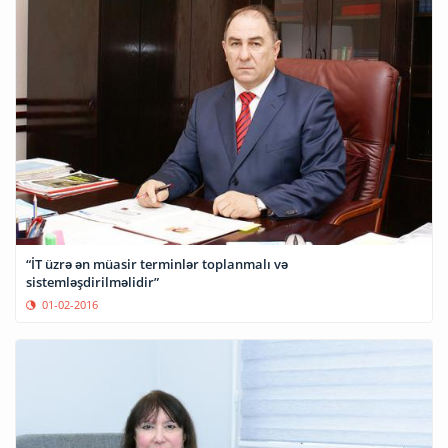
“İT üzrə ən müasir terminlər toplanmalı və
sistemləşdirilməlidir”
01-02-2016