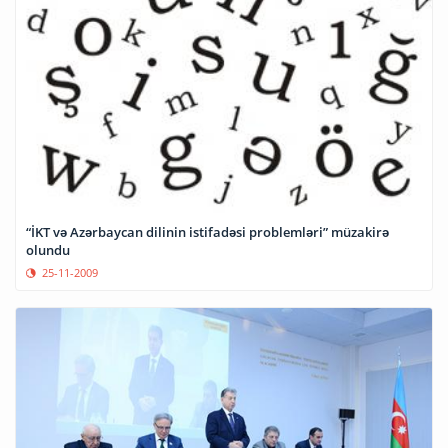
“İKT və Azərbaycan dilinin istifadəsi problemləri” müzakirə
olundu
25-11-2009