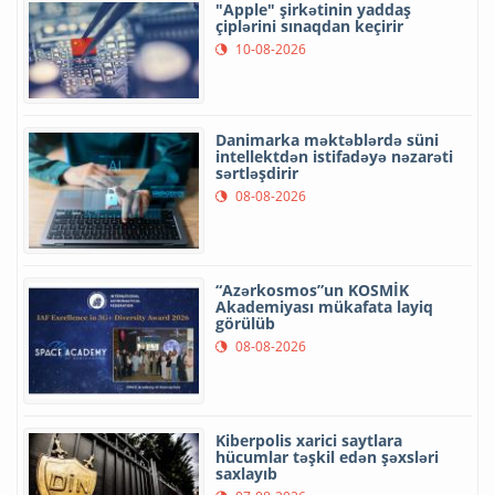
"Apple" şirkətinin yaddaş
çiplərini sınaqdan keçirir
10-08-2026
Danimarka məktəblərdə süni
intellektdən istifadəyə nəzarəti
sərtləşdirir
08-08-2026
“Azərkosmos”un KOSMİK
Akademiyası mükafata layiq
görülüb
08-08-2026
Kiberpolis xarici saytlara
hücumlar təşkil edən şəxsləri
saxlayıb