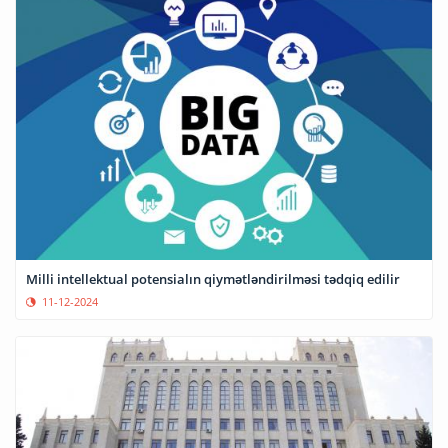
Milli intellektual potensialın qiymətləndirilməsi tədqiq edilir
11-12-2024