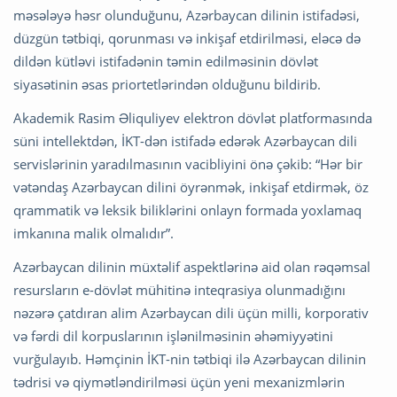
məsələyə həsr olunduğunu, Azərbaycan dilinin istifadəsi,
düzgün tətbiqi, qorunması və inkişaf etdirilməsi, eləcə də
dildən kütləvi istifadənin təmin edilməsinin dövlət
siyasətinin əsas priortetlərindən olduğunu bildirib.
Akademik Rasim Əliquliyev elektron dövlət platformasında
süni intellektdən, İKT-dən istifadə edərək Azərbaycan dili
servislərinin yaradılmasının vacibliyini önə çəkib: “Hər bir
vətəndaş Azərbaycan dilini öyrənmək, inkişaf etdirmək, öz
qrammatik və leksik biliklərini onlayn formada yoxlamaq
imkanına malik olmalıdır”.
Azərbaycan dilinin müxtəlif aspektlərinə aid olan rəqəmsal
resursların e-dövlət mühitinə inteqrasiya olunmadığını
nəzərə çatdıran alim Azərbaycan dili üçün milli, korporativ
və fərdi dil korpuslarının işlənilməsinin əhəmiyyətini
vurğulayıb. Həmçinin İKT-nin tətbiqi ilə Azərbaycan dilinin
tədrisi və qiymətləndirilməsi üçün yeni mexanizmlərin