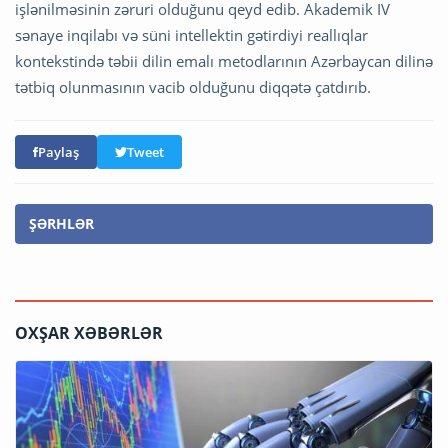
işlənilməsinin zəruri olduğunu qeyd edib. Akademik IV
sənaye inqilabı və süni intellektin gətirdiyi reallıqlar
kontekstində təbii dilin emalı metodlarının Azərbaycan dilinə
tətbiq olunmasının vacib olduğunu diqqətə çatdırıb.
Paylaş
Tweet
ŞƏRHLƏR
OXŞAR XƏBƏRLƏR