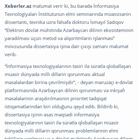
Xeberler.az
məlumat verir ki, bu barədə İnformasiya
Texnologiyaları İnstitutunun elmi seminarında müəssisənin
dissertantı, texnika üzrə fəlsəfə doktoru İsmayıl Sadıqov
“Elektron dövlət mühitində Azərbaycan dilinin ekosisteminin
yaradılması üçün metod və alqoritmlərin işlənməsi”
mövzusunda dissertasiya işinə dair çıxışı zamanı məlumat
verib.
“İnformasiya texnologiyalarının təsiri ilə sürətlə qloballaşan
müasir dünyada milli dillərin qorunması aktual
məsələlərdən birinə çevrilmişdir”, - deyən məruzəçi e-dövlət
platformasında Azərbaycan dilinin qorunması və inkişafı
məsələlərinin araşdırılmasının prioritet tədqiqat
istiqamətlərindən biri olduğunu qeyd edib. Bildirib ki,
dissertasiya işinin əsas məqsədi informasiya
texnologiyalarının təsiri ilə sürətlə qloballaşan müasir
dünyada milli dillərin qorunması problemlərinin elmi
təhlilinin verilməsi və e-dövlət mühitində Azərbaycan dilinin