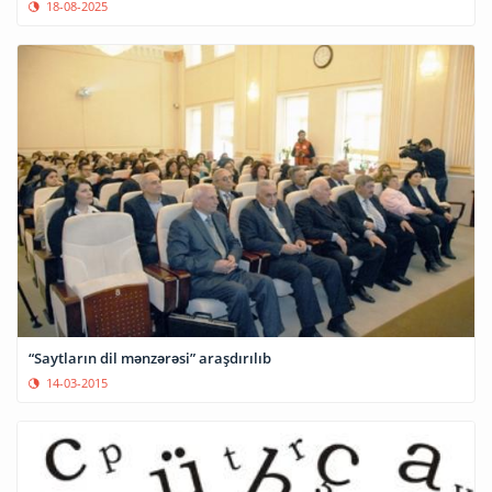
18-08-2025
“Saytların dil mənzərəsi” araşdırılıb
14-03-2015