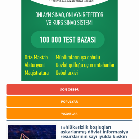
SON XƏBƏR
POPULYAR
YAZARLAR
Təhlükəsizlik boşluqları
aşkarlanmış dövlət informasiya
resurslarının sayı iyulda kəskin