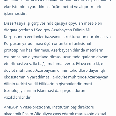
ekosisteminin yaradılması üçün metod və alqoritmlərin
işlənməsidir.
Dissertasiya işi çərçivəsində qarşıya qoyulan məsələləri
diqqətə çatdıran İ.Sadıqov Azərbaycan Dilinin Milli
Korpusunun verilənlər bazasının strukturunun qurulması və
Korpusun yaradılması üçün onun tam funksional
prototipinin hazırlanması, Azərbaycan dilində mətnlərin
oxunmasının qiymətləndirilməsi üçün tədqiqatların davam
etdirilməsi və s. ilə bağlı məlumat verib. Əlavə edib ki, e-
dövlət mühitində Azərbaycan dilinin təhdidlərə dayanıqlı
ekosisteminin yaradılması, e-dövlət mühitində Azərbaycan
dilinin tədrisi və dil biliklərinin qiymətləndirilməsi
texnologiyalarının işlənməsi də qarşıda duran
vəzifələrdəndir.
AMEA-nın vitse-prezidenti, institutun baş direktoru
akademik Rasim Əliquliyev çıxış edərək məruzənin aktual