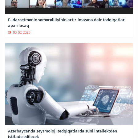
E-idarəetmənin səmərəliliyinin artırılmasına dair tədqiqatlar
aparılacaq
03-02-2025
Azərbaycanda seysmoloji tədqiqatlarda süni intellektdən
istifadə ediləcək