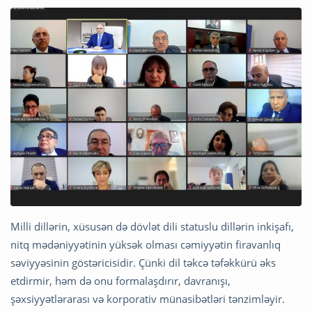
Milli dillərin, xüsusən də dövlət dili statuslu dillərin inkişafı,
nitq mədəniyyətinin yüksək olması cəmiyyətin firavanlıq
səviyyəsinin göstəricisidir. Çünki dil təkcə təfəkkürü əks
etdirmir, həm də onu formalaşdırır, davranışı,
şəxsiyyətlərarası və korporativ münasibətləri tənzimləyir.