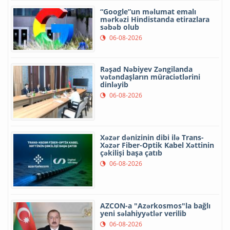
“Google”un məlumat emalı
mərkəzi Hindistanda etirazlara
səbəb olub
06-08-2026
Rəşad Nəbiyev Zəngilanda
vətəndaşların müraciətlərini
dinləyib
06-08-2026
Xəzər dənizinin dibi ilə Trans-
Xəzər Fiber-Optik Kabel Xəttinin
çəkilişi başa çatıb
06-08-2026
AZCON-a "Azərkosmos"la bağlı
yeni səlahiyyətlər verilib
06-08-2026