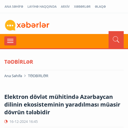
ANA SƏHİFƏ
LAYİHƏ HAQQINDA
ARXİV
XƏBƏRLƏR
ƏLAQƏ
TƏDBİRLƏR
Ana Səhifə
TƏDBİRLƏR
Elektron dövlət mühitində Azərbaycan
dilinin ekosisteminin yaradılması müasir
dövrün tələbidir
16-12-2024
16:45