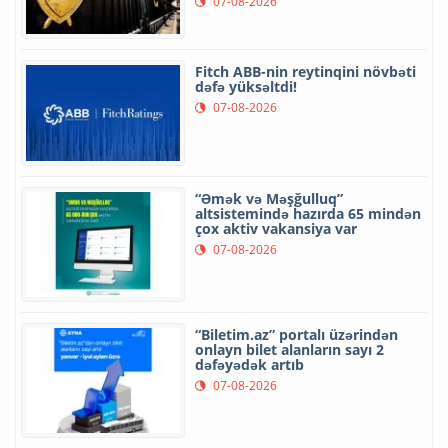
07-08-2026
Fitch ABB-nin reytinqini növbəti
dəfə yüksəltdi!
07-08-2026
“Əmək və Məşğulluq”
altsistemində hazırda 65 mindən
çox aktiv vakansiya var
07-08-2026
“Biletim.az” portalı üzərindən
onlayn bilet alanların sayı 2
dəfəyədək artıb
07-08-2026