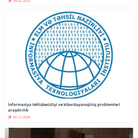
24-02-2023
İnformasiya təhlükəsizliyi və kiberdayanıqlılıq problemləri
araşdırılıb
02-12-2024