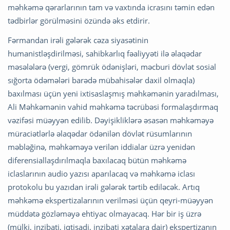
məhkəmə qərarlarının tam və vaxtında icrasını təmin edən
tədbirlər görülməsini özündə əks etdirir.
Fərmandan irəli gələrək cəza siyasətinin
humanistləşdirilməsi, sahibkarlıq fəaliyyəti ilə əlaqədar
məsələlərə (vergi, gömrük ödənişləri, məcburi dövlət sosial
sığorta ödəmələri barədə mübahisələr daxil olmaqla)
baxılması üçün yeni ixtisaslaşmış məhkəmənin yaradılması,
Ali Məhkəmənin vahid məhkəmə təcrübəsi formalaşdırmaq
vəzifəsi müəyyən edilib. Dəyişikliklərə əsasən məhkəməyə
müraciətlərlə əlaqədar ödənilən dövlət rüsumlarının
məbləğinə, məhkəməyə verilən iddialar üzrə yenidən
diferensiallaşdırılmaqla baxılacaq bütün məhkəmə
iclaslarının audio yazısı aparılacaq və məhkəmə iclası
protokolu bu yazıdan irəli gələrək tərtib ediləcək. Artıq
məhkəmə ekspertizalarının verilməsi üçün qeyri-müəyyən
müddətə gözləməyə ehtiyac olmayacaq. Hər bir iş üzrə
(mülki, inzibati, iqtisadi, inzibati xətalara dair) ekspertizanın