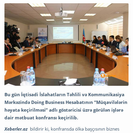
Bu gün İqtisadi İslahatların Təhlili və Kommunikasiya
Mərkəzində Doing Business Hesabatının “Müqavilələrin
həyata keçirilməsi” adlı göstəricisi üzrə görülən işlərə
dair mətbuat konfransı keçirilib.
Xeberler.az
bildirir ki, konfransda ölkə başçısının biznes