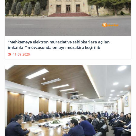
“Məhkəməyə elektron müraciət və sahibkarlara açılan
imkanlar” mövzusunda onlayn müzakirə keçirilib
11-09-2020