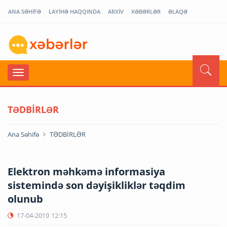
ANA SƏHİFƏ
LAYİHƏ HAQQINDA
ARXİV
XƏBƏRLƏR
ƏLAQƏ
TƏDBİRLƏR
Ana Səhifə
TƏDBİRLƏR
Elektron məhkəmə informasiya
sistemində son dəyişikliklər təqdim
olunub
17-04-2019
12:15