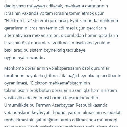
dəqiq vaxtı müəyyən ediləcək, məhkəmə qərarlarının
icrasının vaxtında və tam icrasını təmin etmək üçün
"Elektron icra" sistemi qurulacaq. Eyni zamanda məhkəmə
qərarlarının icrasının təmin edilməsi üçün qərarların
alternativ icra mexanizmləri, o cümlədən həmin qərarların
icrasının özəl qurumlara verilməsi məsələsinə yenidən
baxılaraq bu sistem beynəlxalq təcrübəyə
uyğunlaşdırılacaqdır.
Məhkəmə qərarlarının və ekspertizanın özəl qurumlar
tərəfindən həyata keçirilməsi ilə bağlı beynəlxalq təcrübənin
öyrənilməsi, "Elektron məhkəmə"sisteminin
təkmilləşdirilərək bütün qərarların asanlıqla həmin sistem
vasitəsilə əldə edilməsi barədə tapşırıqlar verilib.
Ümumilikdə bu Fərman Azərbaycan Respublikasında
vətəndaşların keyfiyyətli hüquqi yardım almasının və ədalət
mühakiməsinin şəffaflığının təmin edilməsində mütərəqqi