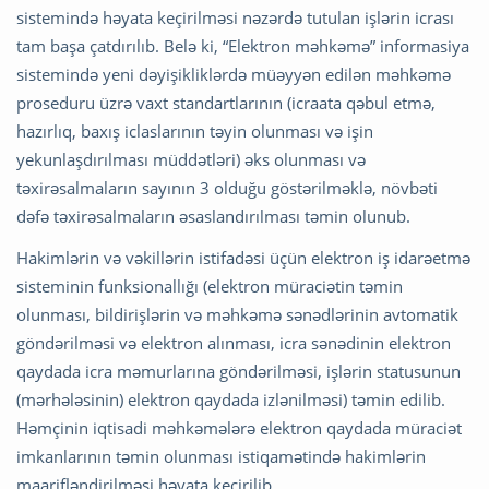
sistemində həyata keçirilməsi nəzərdə tutulan işlərin icrası
tam başa çatdırılıb. Belə ki, “Elektron məhkəmə” informasiya
sistemində yeni dəyişikliklərdə müəyyən edilən məhkəmə
proseduru üzrə vaxt standartlarının (icraata qəbul etmə,
hazırlıq, baxış iclaslarının təyin olunması və işin
yekunlaşdırılması müddətləri) əks olunması və
təxirəsalmaların sayının 3 olduğu göstərilməklə, növbəti
dəfə təxirəsalmaların əsaslandırılması təmin olunub.
Hakimlərin və vəkillərin istifadəsi üçün elektron iş idarəetmə
sisteminin funksionallığı (elektron müraciətin təmin
olunması, bildirişlərin və məhkəmə sənədlərinin avtomatik
göndərilməsi və elektron alınması, icra sənədinin elektron
qaydada icra məmurlarına göndərilməsi, işlərin statusunun
(mərhələsinin) elektron qaydada izlənilməsi) təmin edilib.
Həmçinin iqtisadi məhkəmələrə elektron qaydada müraciət
imkanlarının təmin olunması istiqamətində hakimlərin
maarifləndirilməsi həyata keçirilib.