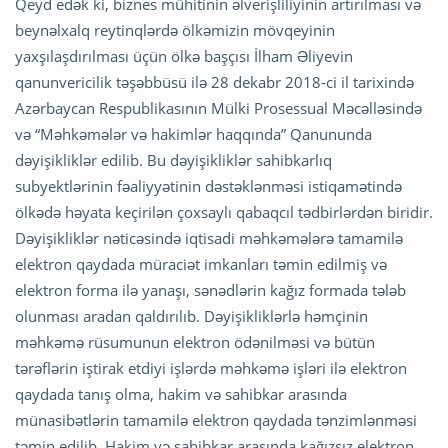
Qeyd edək ki, biznes mühitinin əlverişliliyinin artırılması və
beynəlxalq reytinqlərdə ölkəmizin mövqeyinin
yaxşılaşdırılması üçün ölkə başçısı İlham Əliyevin
qanunvericilik təşəbbüsü ilə 28 dekabr 2018-ci il tarixində
Azərbaycan Respublikasının Mülki Prosessual Məcəlləsində
və “Məhkəmələr və hakimlər haqqında” Qanununda
dəyişikliklər edilib. Bu dəyişikliklər sahibkarlıq
subyektlərinin fəaliyyətinin dəstəklənməsi istiqamətində
ölkədə həyata keçirilən çoxsaylı qabaqcıl tədbirlərdən biridir.
Dəyişikliklər nəticəsində iqtisadi məhkəmələrə tamamilə
elektron qaydada müraciət imkanları təmin edilmiş və
elektron forma ilə yanaşı, sənədlərin kağız formada tələb
olunması aradan qaldırılıb. Dəyişikliklərlə həmçinin
məhkəmə rüsumunun elektron ödənilməsi və bütün
tərəflərin iştirak etdiyi işlərdə məhkəmə işləri ilə elektron
qaydada tanış olma, hakim və sahibkar arasında
münasibətlərin tamamilə elektron qaydada tənzimlənməsi
təmin edilib. Hakim və sahibkar arasında kağızsız elektron