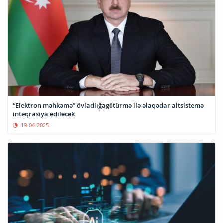
“Elektron məhkəmə” övladlığagötürmə ilə əlaqədar altsistemə
inteqrasiya ediləcək
19-04-2025