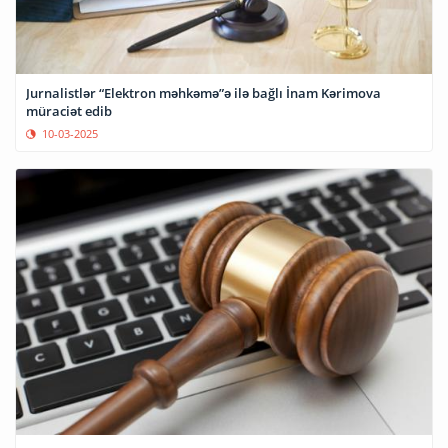
Jurnalistlər “Elektron məhkəmə”ə ilə bağlı İnam Kərimova
müraciət edib
10-03-2025