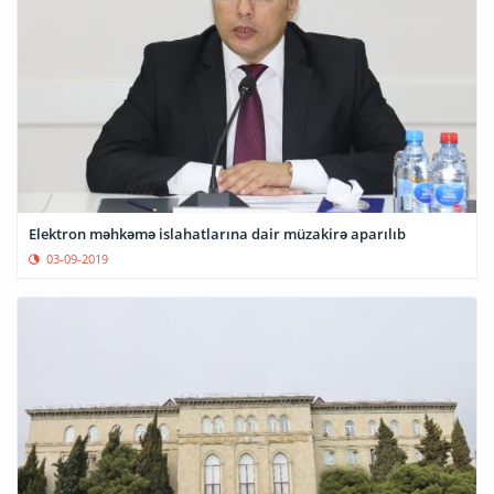
Elektron məhkəmə islahatlarına dair müzakirə aparılıb
03-09-2019