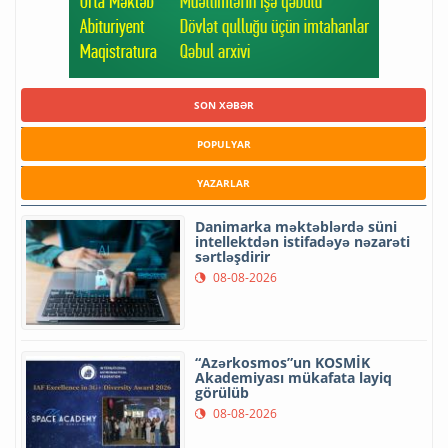
SON XƏBƏR
POPULYAR
YAZARLAR
Danimarka məktəblərdə süni
intellektdən istifadəyə nəzarəti
sərtləşdirir
08-08-2026
“Azərkosmos”un KOSMİK
Akademiyası mükafata layiq
görülüb
08-08-2026