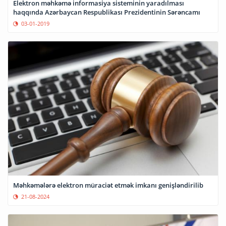
Elektron məhkəmə informasiya sisteminin yaradılması
haqqında Azərbaycan Respublikası Prezidentinin Sərəncamı
03-01-2019
Məhkəmələrə elektron müraciət etmək imkanı genişləndirilib
21-08-2024