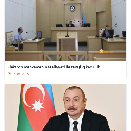
Elektron məhkəmənin fəaliyyəti ilə tanışlıq keçirilib
14-06-2018