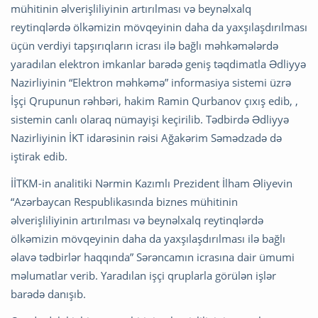
mühitinin əlverişliliyinin artırılması və beynəlxalq
reytinqlərdə ölkəmizin mövqeyinin daha da yaxşılaşdırılması
üçün verdiyi tapşırıqların icrası ilə bağlı məhkəmələrdə
yaradılan elektron imkanlar barədə geniş təqdimatla Ədliyyə
Nazirliyinin “Elektron məhkəmə” informasiya sistemi üzrə
İşçi Qrupunun rəhbəri, hakim Ramin Qurbanov çıxış edib, ,
sistemin canlı olaraq nümayişi keçirilib. Tədbirdə Ədliyyə
Nazirliyinin İKT idarəsinin rəisi Ağakərim Səmədzadə də
iştirak edib.
İİTKM-in analitiki Nərmin Kazımlı Prezident İlham Əliyevin
“Azərbaycan Respublikasında biznes mühitinin
əlverişliliyinin artırılması və beynəlxalq reytinqlərdə
ölkəmizin mövqeyinin daha da yaxşılaşdırılması ilə bağlı
əlavə tədbirlər haqqında” Sərəncamın icrasına dair ümumi
məlumatlar verib. Yaradılan işçi qruplarla görülən işlər
barədə danışıb.