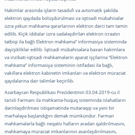
Hakimlər arasında işlərin təsadüfi və avtomatik şəkildə
elektron qaydada bölüşdürülməsi və iqtisadi mübahisələr
üzrə yekun məhkəmə qərarlarının elektron dərci tam təmin
edilib. Kiçik iddialar üzrə sadələşdirilən elektron icraatın
tətbiqi ilə bağlı Elektron məhkəmə” informasiya sistemində
dəyişikliklər edilib. İqtisadi mübahisələrə baxan hakimlərə
və inzibati-iqtisadi məhkəmələrin aparat işçilərinə “Elektron
məhkəmə” informasiya sisteminin istifadəsi ilə bağlı,
vəkillərə elektron kabinetin imkanları və elektron müraciət
qaydalarına dair təlimlər keçirilib.
Azərbaycan Respublikası Prezidentinin 03.04.2019-cu il
tarixli Fərmanı ilə məhkəmə-hüquq sistemində islahatların
dərinləşdirilməsi istiqamətində mütərəqqi və yeni bir
mərhələyə başlandığını demək mümkündür. Fərman
məhkəmələrlə bağlı neqativ halların aradan qaldırılmasını,
məhkəməyə müraciət imkanlarının asanlaşdırılmasını,