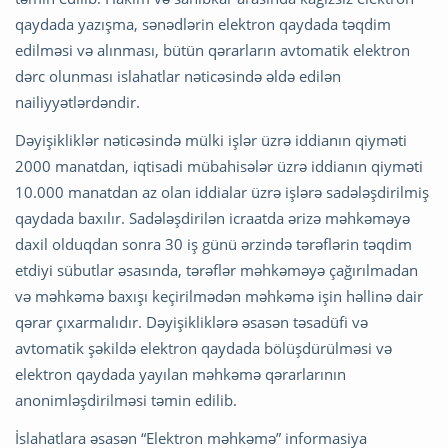
qaydada yazışma, sənədlərin elektron qaydada təqdim
edilməsi və alınması, bütün qərarların avtomatik elektron
dərc olunması islahatlar nəticəsində əldə edilən
nailiyyətlərdəndir.
Dəyişikliklər nəticəsində mülki işlər üzrə iddianın qiyməti
2000 manatdan, iqtisadi mübahisələr üzrə iddianın qiyməti
10.000 manatdan az olan iddialar üzrə işlərə sadələşdirilmiş
qaydada baxılır. Sadələşdirilən icraatda ərizə məhkəməyə
daxil olduqdan sonra 30 iş günü ərzində tərəflərin təqdim
etdiyi sübutlar əsasında, tərəflər məhkəməyə çağırılmadan
və məhkəmə baxışı keçirilmədən məhkəmə işin həllinə dair
qərar çıxarmalıdır. Dəyişikliklərə əsasən təsadüfi və
avtomatik şəkildə elektron qaydada bölüşdürülməsi və
elektron qaydada yayılan məhkəmə qərarlarının
anonimləşdirilməsi təmin edilib.
İslahatlara əsasən “Elektron məhkəmə” informasiya