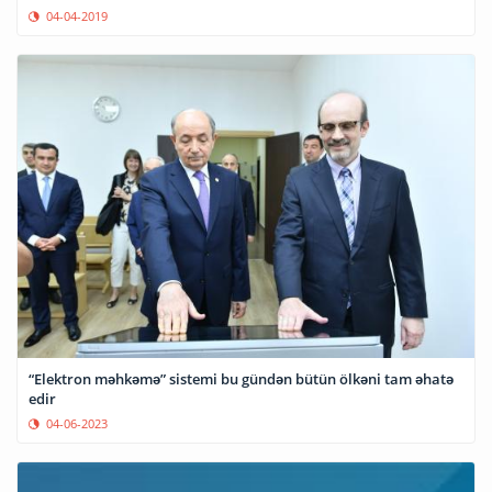
04-04-2019
“Elektron məhkəmə” sistemi bu gündən bütün ölkəni tam əhatə
edir
04-06-2023