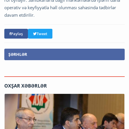
rol oynayır. Sahibkarlarla bağlı məhkəmələrdə işlərin daha
operativ və keyfiyyətlə həll olunması sahəsində tədbirlər
davam etdirilir.
Paylaş
Tweet
ŞƏRHLƏR
OXŞAR XƏBƏRLƏR