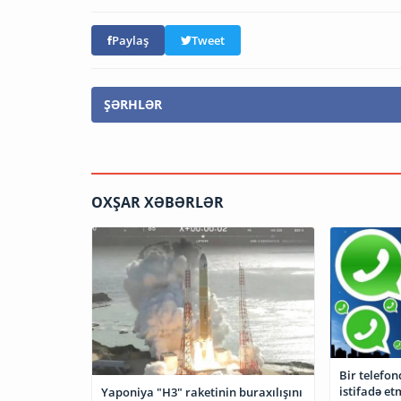
Paylaş
Tweet
ŞƏRHLƏR
OXŞAR XƏBƏRLƏR
Bir telefo
istifadə 
Yaponiya "H3" raketinin buraxılışını