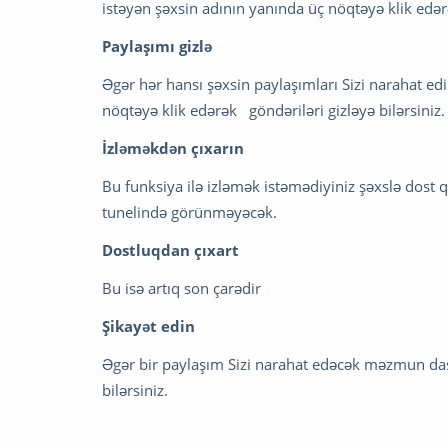
istəyən şəxsin adının yanında üç nöqtəyə klik edərə
Paylaşımı gizlə
Əgər hər hansı şəxsin paylaşımları Sizi narahat e
nöqtəyə klik edərək göndəriləri gizləyə bilərsiniz.
İzləməkdən çıxarın
Bu funksiya ilə izləmək istəmədiyiniz şəxslə dost
tunelində görünməyəcək.
Dostluqdan çıxart
Bu isə artıq son çarədir
Şikayət edin
Əgər bir paylaşım Sizi narahat edəcək məzmun daşı
bilərsiniz.