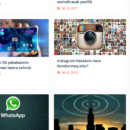
sevindirəcək yenilik
5
30-10-2017
Instagram hesabını necə
i 5G şəbəkəsinin
dondurmaq olar?
məsi təxirə salınıb
08-02-2016
2