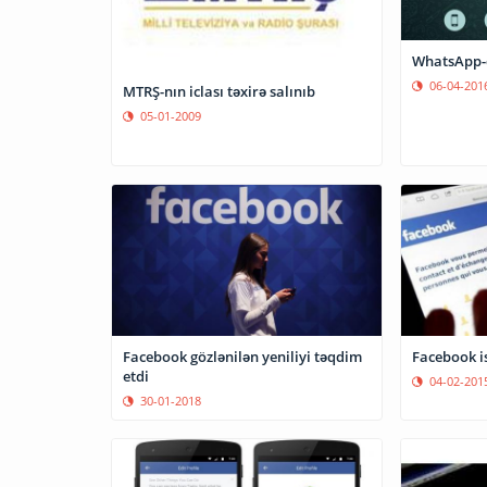
06-04-201
MTRŞ-nın iclası təxirə salınıb
05-01-2009
Facebook gözlənilən yeniliyi təqdim
Facebook i
etdi
04-02-201
30-01-2018