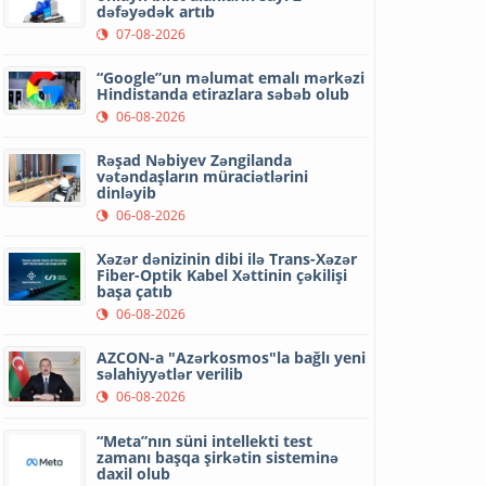
dəfəyədək artıb
07-08-2026
“Google”un məlumat emalı mərkəzi
Hindistanda etirazlara səbəb olub
06-08-2026
Rəşad Nəbiyev Zəngilanda
vətəndaşların müraciətlərini
dinləyib
06-08-2026
Xəzər dənizinin dibi ilə Trans-Xəzər
Fiber-Optik Kabel Xəttinin çəkilişi
başa çatıb
06-08-2026
AZCON-a "Azərkosmos"la bağlı yeni
səlahiyyətlər verilib
06-08-2026
“Meta”nın süni intellekti test
zamanı başqa şirkətin sisteminə
daxil olub