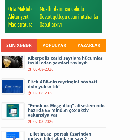
SON XƏBƏR
POPULYAR
YAZARLAR
Kiberpolis xarici saytlara hücumlar
təşkil edən şəxsləri saxlayıb
07-08-2026
Fitch ABB-nin reytinqini növbəti
dəfə yüksəltdi!
07-08-2026
“Əmək və Məşğulluq” altsistemində
hazırda 65 mindən çox aktiv
vakansiya var
07-08-2026
“Biletim.az” portalı üzərindən
onlayn bilet alanların sayı 2