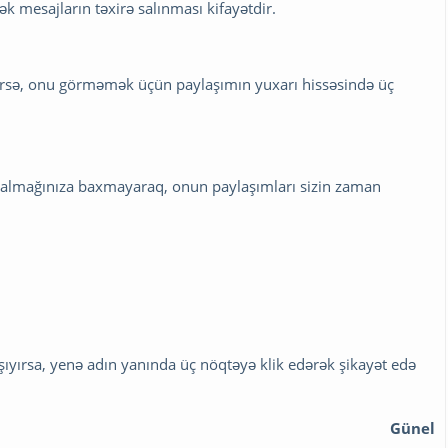
k mesajların təxirə salınması kifayətdir.
dirsə, onu görməmək üçün paylaşımın yuxarı hissəsində üç
 qalmağınıza baxmayaraq, onun paylaşımları sizin zaman
yırsa, yenə adın yanında üç nöqtəyə klik edərək şikayət edə
Günel