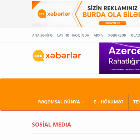
ANA SƏHİFƏ
LAYİHƏ HAQQINDA
ARXİV
XƏBƏRLƏR
ƏLA
RƏQƏMSAL DÜNYA
E - HÖKUMƏT
TE
SOSİAL MEDIA