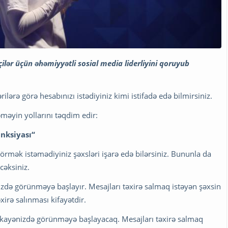
lər üçün əhəmiyyətli sosial media liderliyini qoruyub
ərə görə hesabınızı istədiyiniz kimi istifadə edə bilmirsiniz.
məyin yollarını təqdim edir:
unksiyası“
görmək istəmədiyiniz şəxsləri işarə edə bilərsiniz. Bununla da
cəksiniz.
zdə görünməyə başlayır. Mesajları təxirə salmaq istəyən şəxsin
irə salınması kifayətdir.
kayənizdə görünməyə başlayacaq. Mesajları təxirə salmaq