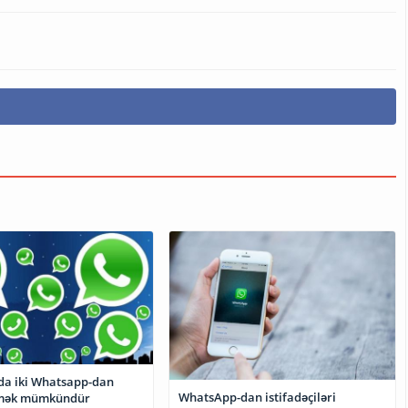
nda iki Whatsapp-dan
WhatsApp-dan istifadəçiləri
etmək mümkündür