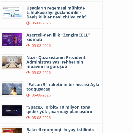
Uşaqların rəqəmsal mühitdə
təhlükəsizliyi gücləndirilir -
Dəyişikliklər nəyi ehtiva edir?
05-08-2026
Azercell-dən illik “ZengimCELL”
xidməti
05-08-2026
Nazir Qazaxıstanın Prezident
Administrasiyası rəhbərinin
müavini ilə görüşüb
05-08-2026
"Falcon 9" raketinin bir hissəsi Ayla
toqquşacaq
05-08-2026
“SpaceX” orbitə 10 milyon tona
qədər yük çıxarmağı planlaşdırır
05-08-2026
Bakcell rouminqi ilə yay tətilində