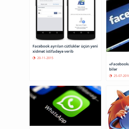
Facebook ayrılan cütlüklər üçün yeni
xidmət istifadəyə verib
20-11-2015
«Facebook»
bilər
25-07-201