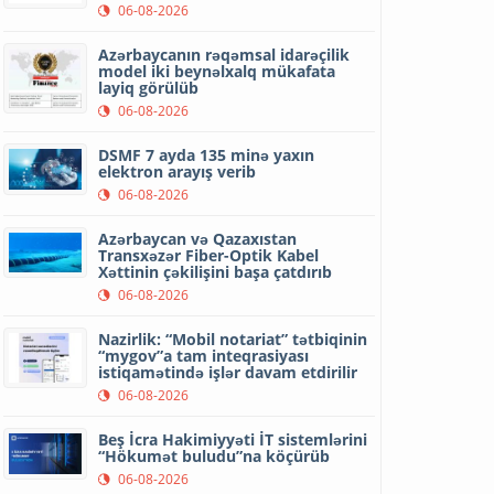
06-08-2026
Azərbaycanın rəqəmsal idarəçilik
model iki beynəlxalq mükafata
layiq görülüb
06-08-2026
DSMF 7 ayda 135 minə yaxın
elektron arayış verib
06-08-2026
Azərbaycan və Qazaxıstan
Transxəzər Fiber-Optik Kabel
Xəttinin çəkilişini başa çatdırıb
06-08-2026
Nazirlik: “Mobil notariat” tətbiqinin
“mygov”a tam inteqrasiyası
istiqamətində işlər davam etdirilir
06-08-2026
Beş İcra Hakimiyyəti İT sistemlərini
“Hökumət buludu”na köçürüb
06-08-2026