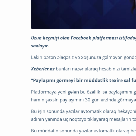
Uzun keçmişi olan Facebook platforması istifadəçi
saxlayır.
Lakin bəzən əlaqəsiz və xoşunuza gəlməyən göndəril
Xeberler.az
bunları nəzər alaraq hesabınızı təmizlə
“Paylaşımı görməyi bir müddətlik təxirə sal f
Platformaya yeni gələn bu özəllik isə paylaşımını 
həmin şəxsin paylaşımını 30 gün ərzində görməyə
Bu işin sonunda yazılar avtomatik olaraq hekayəni
adının yanında üç nöqtəyə tıklayaraq mesajların təx
Bu müddətin sonunda yazılar avtomatik olaraq he