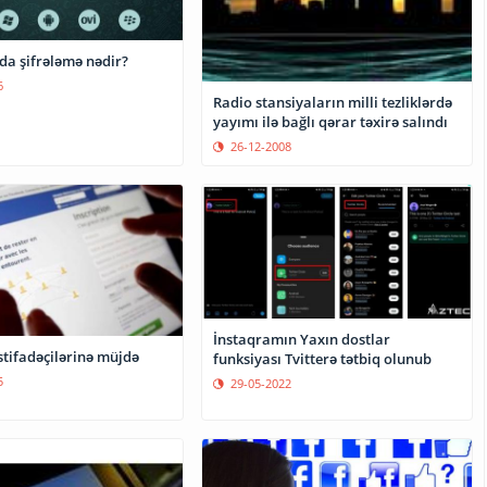
WhatsApp-da şifrələmə nədir?
6
Radio stansiyaların milli tezliklərdə
yayımı ilə bağlı qərar təxirə salındı
26-12-2008
İnstaqramın Yaxın dostlar
stifadəçilərinə müjdə
funksiyası Tvitterə tətbiq olunub
5
29-05-2022