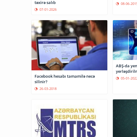
təxirə salıb
08-06-201
07-01-2026
ABŞ-da yen
yerləşdiril
Facebook hesabı tamamilə necə
05-01-202
silinir?
26-03-2018