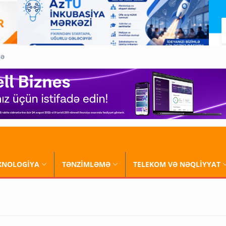
QƏ
XNOLOGİYA
TƏNZİMLƏMƏ
TELEKOM VƏ NƏQLİYYAT