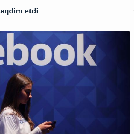
təqdim etdi