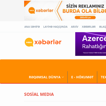
ANA SƏHİFƏ
LAYİHƏ HAQQINDA
ARXİV
XƏBƏRLƏR
ƏLA
RƏQƏMSAL DÜNYA
E - HÖKUMƏT
TE
SOSİAL MEDIA