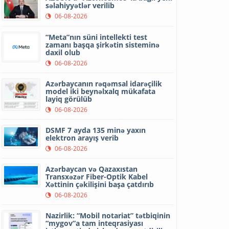
səlahiyyətlər verilib
06-08-2026
“Meta”nın süni intellekti test
zamanı başqa şirkətin sisteminə
daxil olub
06-08-2026
Azərbaycanın rəqəmsal idarəçilik
model iki beynəlxalq mükafata
layiq görülüb
06-08-2026
DSMF 7 ayda 135 minə yaxın
elektron arayış verib
06-08-2026
Azərbaycan və Qazaxıstan
Transxəzər Fiber-Optik Kabel
Xəttinin çəkilişini başa çatdırıb
06-08-2026
Nazirlik: “Mobil notariat” tətbiqinin
“mygov”a tam inteqrasiyası