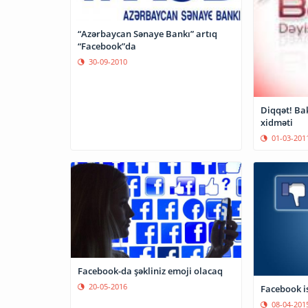
“Azərbaycan Sənaye Bankı” artıq
“Facebook”da
30-09-2010
Diqqət! Ba
xidməti
01-03-201
Facebook-da şəkliniz emoji olacaq
20-05-2016
Facebook is
08-04-201