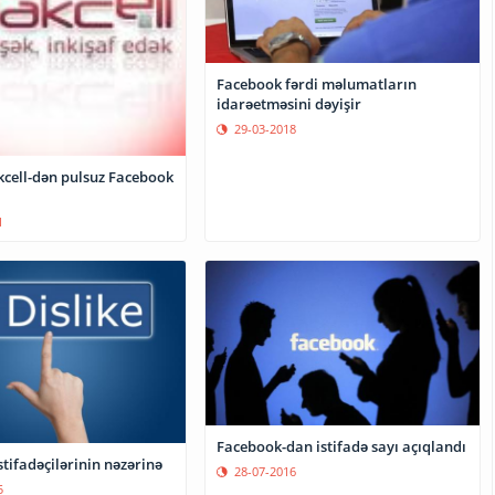
Facebook fərdi məlumatların
idarəetməsini dəyişir
29-03-2018
kcell-dən pulsuz Facebook
1
Facebook-dan istifadə sayı açıqlandı
tifadəçilərinin nəzərinə
28-07-2016
5