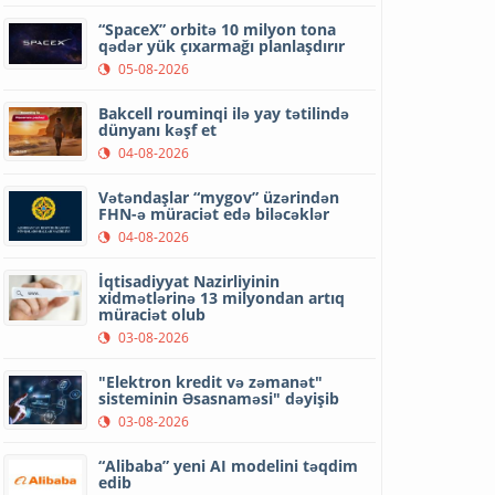
“SpaceX” orbitə 10 milyon tona
qədər yük çıxarmağı planlaşdırır
05-08-2026
Bakcell rouminqi ilə yay tətilində
dünyanı kəşf et
04-08-2026
Vətəndaşlar “mygov” üzərindən
FHN-ə müraciət edə biləcəklər
04-08-2026
İqtisadiyyat Nazirliyinin
xidmətlərinə 13 milyondan artıq
müraciət olub
03-08-2026
"Elektron kredit və zəmanət"
sisteminin Əsasnaməsi" dəyişib
03-08-2026
“Alibaba” yeni AI modelini təqdim
edib