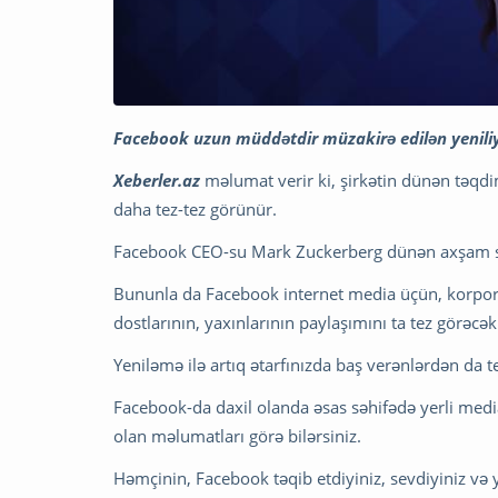
Facebook uzun müddətdir müzakirə edilən yeniliy
Xeberler.az
məlumat verir ki, şirkətin dünən təqdi
daha tez-tez görünür.
Facebook CEO-su Mark Zuckerberg dünən axşam saa
Bununla da Facebook internet media üçün, korporat
dostlarının, yaxınlarının paylaşımını ta tez görəcək
Yeniləmə ilə artıq ətarfınızda baş verənlərdən da t
Facebook-da daxil olanda əsas səhifədə yerli med
olan məlumatları görə bilərsiniz.
Həmçinin, Facebook təqib etdiyiniz, sevdiyiniz və y