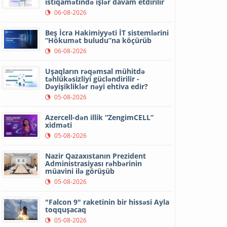
istiqamətində işlər davam etdirilir
06-08-2026
Beş İcra Hakimiyyəti İT sistemlərini
“Hökumət buludu”na köçürüb
06-08-2026
Uşaqların rəqəmsal mühitdə
təhlükəsizliyi gücləndirilir -
Dəyişikliklər nəyi ehtiva edir?
05-08-2026
Azercell-dən illik “ZengimCELL”
xidməti
05-08-2026
Nazir Qazaxıstanın Prezident
Administrasiyası rəhbərinin
müavini ilə görüşüb
05-08-2026
"Falcon 9" raketinin bir hissəsi Ayla
toqquşacaq
05-08-2026