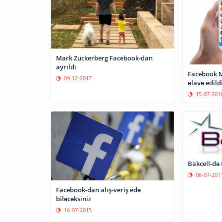
Mark Zuckerberg Facebook-dan
ayrıldı
Facebook M
09-12-2017
əlavə edild
15-07-201
Bakcell-də
08-07-201
Facebook-dan alış-veriş edə
biləcəksiniz
16-07-2015