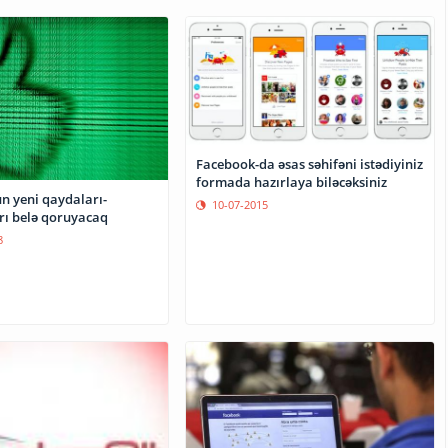
Facebook-da əsas səhifəni istədiyiniz
formada hazırlaya biləcəksiniz
n yeni qaydaları-
10-07-2015
ı belə qoruyacaq
8