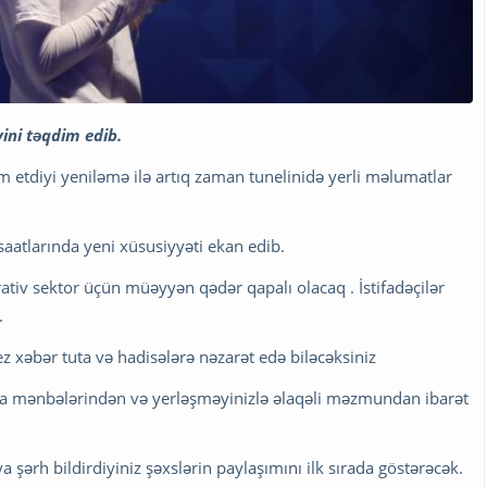
ini təqdim edib.
m etdiyi yeniləmə ilə artıq zaman tunelinidə yerli məlumatlar
tlarında yeni xüsusiyyəti ekan edib.
iv sektor üçün müəyyən qədər qapalı olacaq . İstifadəçilər
.
ez xəbər tuta və hadisələrə nəzarət edə biləcəksiniz
ia mənbələrindən və yerləşməyinizlə əlaqəli məzmundan ibarət
a şərh bildirdiyiniz şəxslərin paylaşımını ilk sırada göstərəcək.