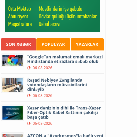
SON XƏBƏR
POPULYAR
YAZARLAR
“Google”un məlumat emalı mərkəzi
Hindistanda etirazlara səbəb olub
06-08-2026
Rəşad Nəbiyev Zəngilanda
vətəndaşların müraciətlərini
dinləyib
06-08-2026
Xəzər dənizinin dibi ilə Trans-Xəzər
Fiber-Optik Kabel Xəttinin çəkilişi
başa çatıb
06-08-2026
AZCON-a "Azərkosmos"la bağlı yeni