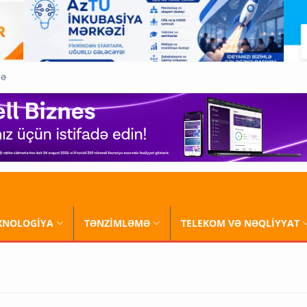
QƏ
XNOLOGİYA
TƏNZİMLƏMƏ
TELEKOM VƏ NƏQLİYYAT