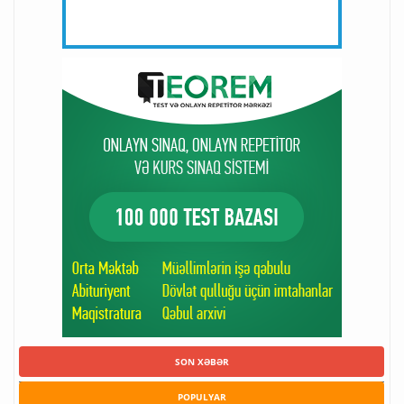
SON XƏBƏR
POPULYAR