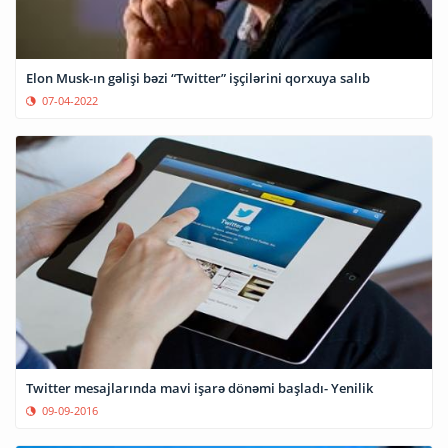
Elon Musk-ın gəlişi bəzi “Twitter” işçilərini qorxuya salıb
07-04-2022
Twitter mesajlarında mavi işarə dönəmi başladı- Yenilik
09-09-2016