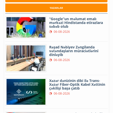
YAZARLAR
“Google”un məlumat emalı
mərkəzi Hindistanda etirazlara
səbəb olub
06-08-2026
Rəşad Nəbiyev Zəngilanda
vətəndaşların müraciətlərini
dinləyib
06-08-2026
Xəzər dənizinin dibi ilə Trans-
Xəzər Fiber-Optik Kabel Xəttinin
çəkilişi başa çatıb
06-08-2026