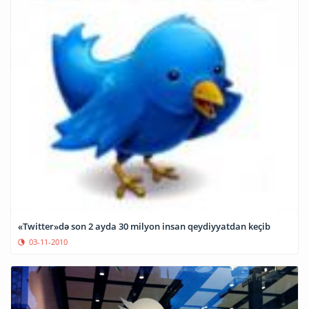
«Twitter»də son 2 ayda 30 milyon insan qeydiyyatdan keçib
03-11-2010