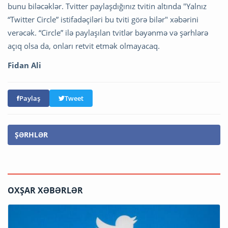
bunu biləcəklər. Tvitter paylaşdığınız tvitin altında "Yalnız
“Twitter Circle” istifadəçiləri bu tviti görə bilər" xəbərini
verəcək. “Circle” ilə paylaşılan tvitlər bəyənmə və şərhlərə
açıq olsa da, onları retvit etmək olmayacaq.
Fidan Ali
Paylaş
Tweet
ŞƏRHLƏR
OXŞAR XƏBƏRLƏR