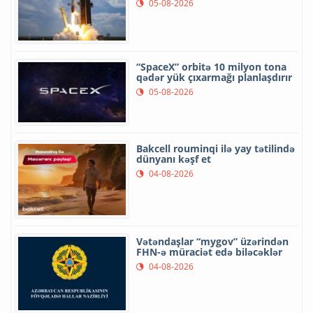
05-08-2026
“SpaceX” orbitə 10 milyon tona
qədər yük çıxarmağı planlaşdırır
05-08-2026
Bakcell rouminqi ilə yay tətilində
dünyanı kəşf et
04-08-2026
Vətəndaşlar “mygov” üzərindən
FHN-ə müraciət edə biləcəklər
04-08-2026