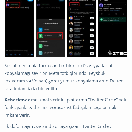
Sosial media platformaları bir-birinin xüsusiyyətlərini
kopyalamağı sevirlər. Meta tətbiqlərində (Feysbuk,
İnstaqram və Votsap) gördüyümüz kopyalama artıq Tvitter
tərəfindən də tətbiq edilib.
Xeberler.az
məlumat verir ki, platforma “Twitter Circle” adlı
funksiya ilə tvitlərinizi görəcək istifadəçiləri seçə bilmək
imkanı verir.
İlk dəfə mayın əvvəlində ortaya çıxan “Twitter Circle”,