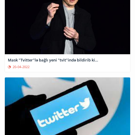
Mask "Tvitter"lə bağlı yeni "tvit"ində bildirib ki…
20-04-2022