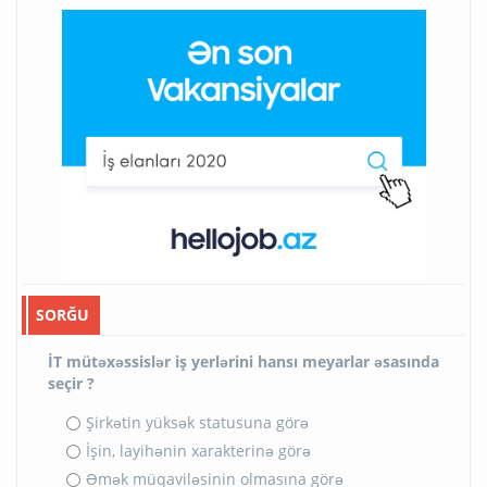
SORĞU
İT mütəxəssislər iş yerlərini hansı meyarlar əsasında
seçir ?
Şirkətin yüksək statusuna görə
İşin, layihənin xarakterinə görə
Əmək müqaviləsinin olmasına görə