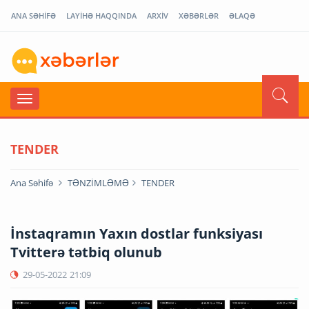
ANA SƏHİFƏ
LAYİHƏ HAQQINDA
ARXİV
XƏBƏRLƏR
ƏLAQƏ
TENDER
Ana Səhifə
TƏNZİMLƏMƏ
TENDER
İnstaqramın Yaxın dostlar funksiyası
Tvitterə tətbiq olunub
29-05-2022
21:09