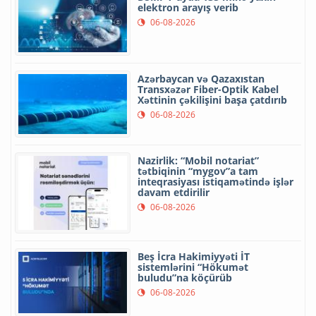
elektron arayış verib
06-08-2026
Azərbaycan və Qazaxıstan
Transxəzər Fiber-Optik Kabel
Xəttinin çəkilişini başa çatdırıb
06-08-2026
Nazirlik: “Mobil notariat”
tətbiqinin “mygov”a tam
inteqrasiyası istiqamətində işlər
davam etdirilir
06-08-2026
Beş İcra Hakimiyyəti İT
sistemlərini “Hökumət
buludu”na köçürüb
06-08-2026