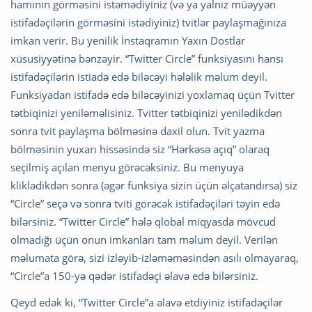
hamının görməsini istəmədiyiniz (və ya yalnız müəyyən
istifadəçilərin görməsini istədiyiniz) tvitlər paylaşmağınıza
imkan verir. Bu yenilik İnstaqramın Yaxın Dostlar
xüsusiyyətinə bənzəyir. “Twitter Circle” funksiyasını hansı
istifadəçilərin istiadə edə biləcəyi hələlik məlum deyil.
Funksiyadan istifadə edə biləcəyinizi yoxlamaq üçün Tvitter
tətbiqinizi yeniləməlisiniz. Tvitter tətbiqinizi yenilədikdən
sonra tvit paylaşma bölməsinə daxil olun. Tvit yazma
bölməsinin yuxarı hissəsində siz “Hərkəsə açıq” olaraq
seçilmiş açılan menyu görəcəksiniz. Bu menyuya
kliklədikdən sonra (əgər funksiya sizin üçün əlçatandırsa) siz
“Circle” seçə və sonra tviti görəcək istifadəçiləri təyin edə
bilərsiniz. “Twitter Circle” hələ qlobal miqyasda mövcud
olmadığı üçün onun imkanları tam məlum deyil. Verilən
məlumata görə, sizi izləyib-izləməməsindən asılı olmayaraq,
“Circle”a 150-yə qədər istifadəçi əlavə edə bilərsiniz.
Qeyd edək ki, “Twitter Circle”a əlavə etdiyiniz istifadəçilər