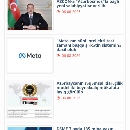
AZCON-a "Azərkosmos"la bağlı
yeni səlahiyyətlər verilib
06-08-2026
“Meta”nın süni intellekti test
zamanı başqa şirkətin sisteminə
daxil olub
06-08-2026
Azərbaycanın rəqəmsal idarəçilik
model iki beynəlxalq mükafata
layiq görülüb
06-08-2026
DSMF 7 ayda 135 minə yaxın