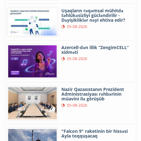
Uşaqların rəqəmsal mühitdə
təhlükəsizliyi gücləndirilir -
Dəyişikliklər nəyi ehtiva edir?
05-08-2026
Azercell-dən illik “ZengimCELL”
xidməti
05-08-2026
Nazir Qazaxıstanın Prezident
Administrasiyası rəhbərinin
müavini ilə görüşüb
05-08-2026
"Falcon 9" raketinin bir hissəsi
Ayla toqquşacaq