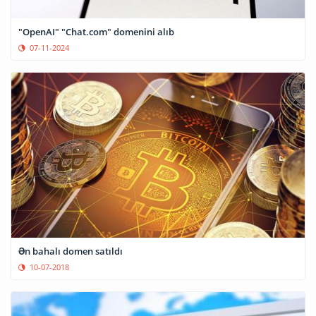
"OpenAI" "Chat.com" domenini alıb
07-11-2024
Ən bahalı domen satıldı
10-07-2018