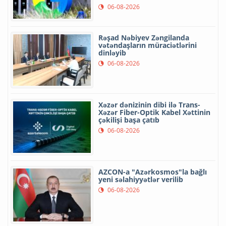
06-08-2026
Rəşad Nəbiyev Zəngilanda
vətəndaşların müraciətlərini
dinləyib
06-08-2026
Xəzər dənizinin dibi ilə Trans-
Xəzər Fiber-Optik Kabel Xəttinin
çəkilişi başa çatıb
06-08-2026
AZCON-a "Azərkosmos"la bağlı
yeni səlahiyyətlər verilib
06-08-2026