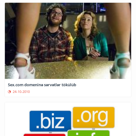
Sex.com domeninə sərvətlər tökülüb
24-10-2010