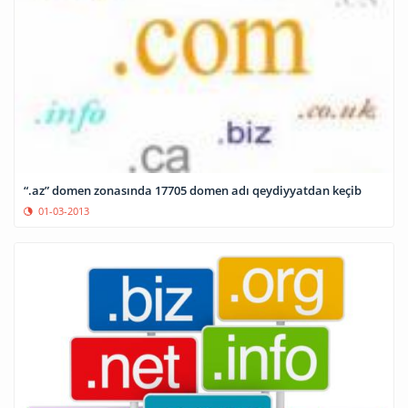
“.az” domen zonasında 17705 domen adı qeydiyyatdan keçib
01-03-2013