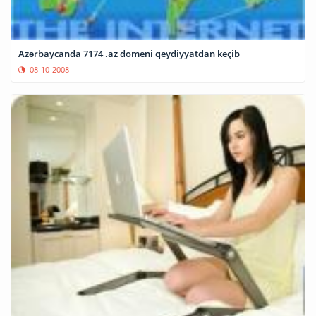
Azərbaycanda 7174 .az domeni qeydiyyatdan keçib
08-10-2008