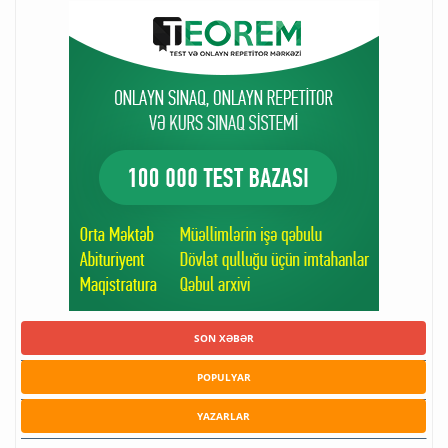
SON XƏBƏR
POPULYAR
YAZARLAR