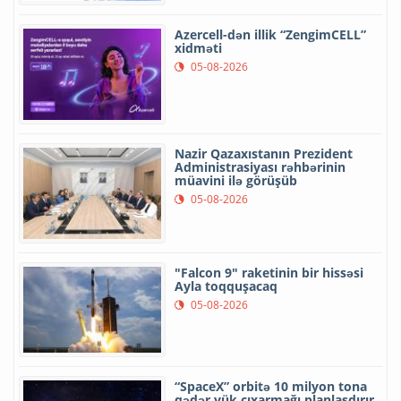
Azercell-dən illik “ZengimCELL”
xidməti
05-08-2026
Nazir Qazaxıstanın Prezident
Administrasiyası rəhbərinin
müavini ilə görüşüb
05-08-2026
"Falcon 9" raketinin bir hissəsi
Ayla toqquşacaq
05-08-2026
“SpaceX” orbitə 10 milyon tona
qədər yük çıxarmağı planlaşdırır