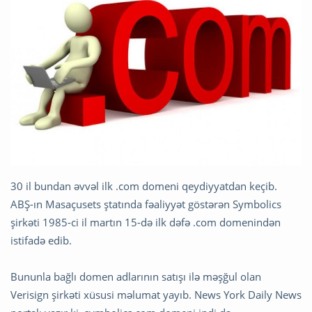
30 il bundan əvvəl ilk .com domeni qeydiyyatdan keçib.
ABŞ-ın Masaçusets ştatında fəaliyyət göstərən Symbolics
şirkəti 1985-ci il martın 15-də ilk dəfə .com domenindən
istifadə edib.
Bununla bağlı domen adlarının satışı ilə məşğul olan
Verisign şirkəti xüsusi məlumat yayıb. News York Daily News