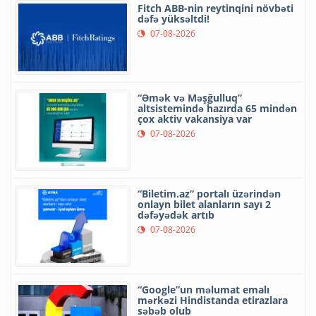
Fitch ABB-nin reytinqini növbəti
dəfə yüksəltdi!
07-08-2026
“Əmək və Məşğulluq”
altsistemində hazırda 65 mindən
çox aktiv vakansiya var
07-08-2026
“Biletim.az” portalı üzərindən
onlayn bilet alanların sayı 2
dəfəyədək artıb
07-08-2026
“Google”un məlumat emalı
mərkəzi Hindistanda etirazlara
səbəb olub