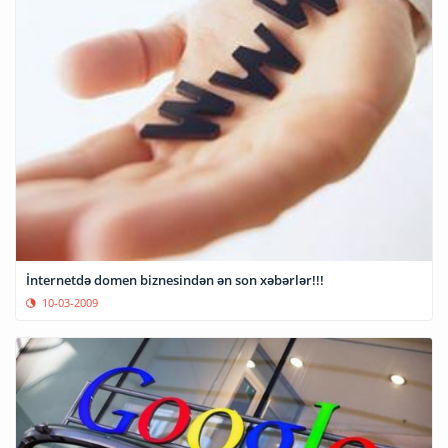
İnternetdə domen biznesindən ən son xəbərlər!!!
10-03-2009