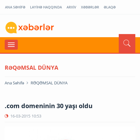
ANA SƏHİFƏ
LAYİHƏ HAQQINDA
ARXİV
XƏBƏRLƏR
ƏLAQƏ
RƏQƏMSAL DÜNYA
Ana Səhifə
RƏQƏMSAL DÜNYA
.com domeninin 30 yaşı oldu
16-03-2015
10:53