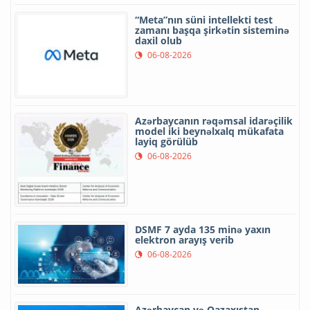
“Meta”nın süni intellekti test
zamanı başqa şirkətin sisteminə
daxil olub
06-08-2026
Azərbaycanın rəqəmsal idarəçilik
model iki beynəlxalq mükafata
layiq görülüb
06-08-2026
DSMF 7 ayda 135 minə yaxın
elektron arayış verib
06-08-2026
Azərbaycan və Qazaxıstan