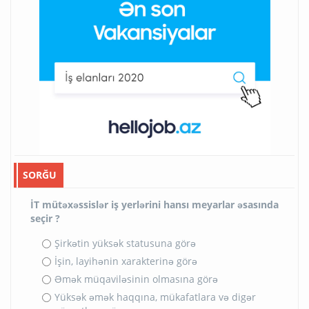
SORĞU
İT mütəxəssislər iş yerlərini hansı meyarlar əsasında
seçir ?
Şirkətin yüksək statusuna görə
İşin, layihənin xarakterinə görə
Əmək müqaviləsinin olmasına görə
Yüksək əmək haqqına, mükafatlara və digər