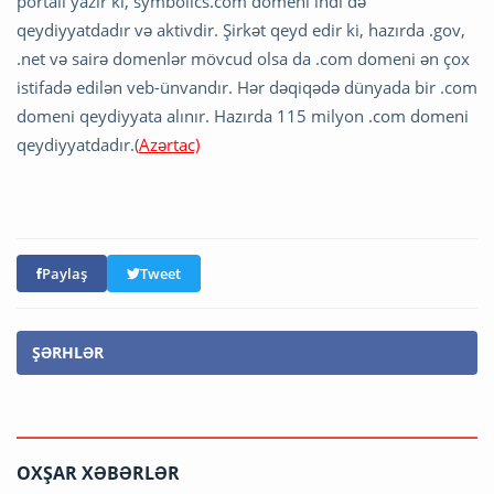
portalı yazır ki, symbolics.com domeni indi də
qeydiyyatdadır və aktivdir. Şirkət qeyd edir ki, hazırda .gov,
.net və sairə domenlər mövcud olsa da .com domeni ən çox
istifadə edilən veb-ünvandır. Hər dəqiqədə dünyada bir .com
domeni qeydiyyata alınır. Hazırda 115 milyon .com domeni
qeydiyyatdadır.(
Azərtac)
Paylaş
Tweet
ŞƏRHLƏR
OXŞAR XƏBƏRLƏR