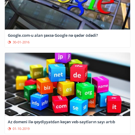
Google.com-u alan şəxsə Google nə qədər ödədi?
30-01-2016
Az domeni ilə qeydiyyatdan keçən veb-saytların sayı artıb
01-10-2019