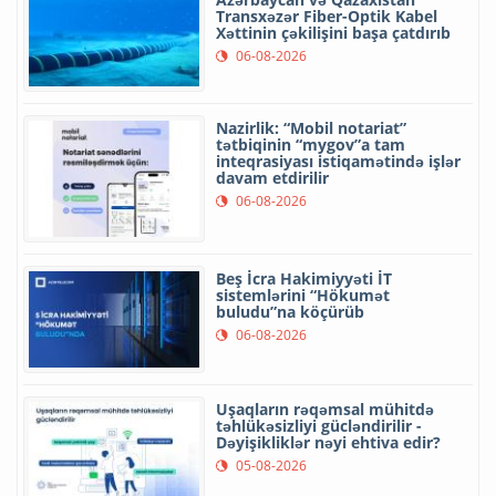
Transxəzər Fiber-Optik Kabel
Xəttinin çəkilişini başa çatdırıb
06-08-2026
Nazirlik: “Mobil notariat”
tətbiqinin “mygov”a tam
inteqrasiyası istiqamətində işlər
davam etdirilir
06-08-2026
Beş İcra Hakimiyyəti İT
sistemlərini “Hökumət
buludu”na köçürüb
06-08-2026
Uşaqların rəqəmsal mühitdə
təhlükəsizliyi gücləndirilir -
Dəyişikliklər nəyi ehtiva edir?
05-08-2026