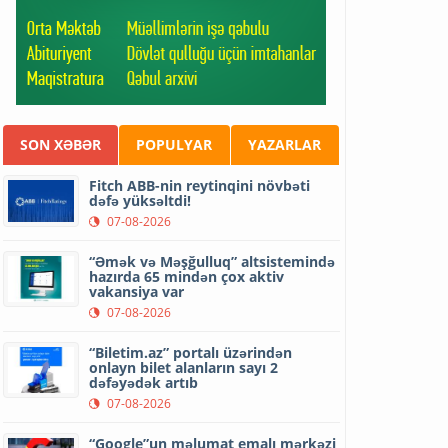
SON XƏBƏR
POPULYAR
YAZARLAR
Fitch ABB-nin reytinqini növbəti
dəfə yüksəltdi!
07-08-2026
“Əmək və Məşğulluq” altsistemində
hazırda 65 mindən çox aktiv
vakansiya var
07-08-2026
“Biletim.az” portalı üzərindən
onlayn bilet alanların sayı 2
dəfəyədək artıb
07-08-2026
“Google”un məlumat emalı mərkəzi