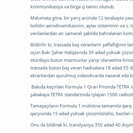
kommunikasiya və birgə iş təmin olunub.
Məlumata görə, bir yarış ərzində 12 terabayta yaxın 
bolidin aerodinamikasının, əyləc sisteminin və s. tə
verilənlərdən ən səmərəli şəkildə bəhrələnən koma
Bildirilir ki, trassada baş verənlərin şəffaflığını
üçün Bakı Şəhər Halqasında 39 ədəd yüksək çözüml
ötürdüyü bütün məzmunlar yarışı idarəetmə binası
trassada bütün baş verən hadisələrə 18 ədəd 55 
ekranlardan qurulmuş videodivarda nəzarət edə bil
Bakıda keçirilən Formula 1 Qran Prisində TETRA s
şəbəkəyə TETRA standartında işləyən 1500 radiosta
Tamaşaçıların Formula 1 mühitinə tamamilə qərq o
qarşısında 15 ədəd yüksək çözümlülüklü, bəziləri 
Onu da bildirək ki, translyasiya 350 ədəd 40 düy