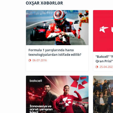
OXŞAR XƏBƏRLƏR
Formula 1 yarışlarında hansı
texnologiyalardan istifadə edilib?
“Bakcell” 
06-07-2016
Qran Prisi”
25-04-202