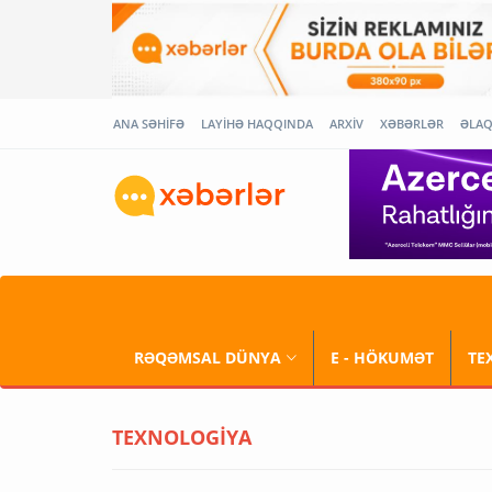
ANA SƏHİFƏ
LAYİHƏ HAQQINDA
ARXİV
XƏBƏRLƏR
ƏLA
RƏQƏMSAL DÜNYA
E - HÖKUMƏT
TE
TEXNOLOGİYA