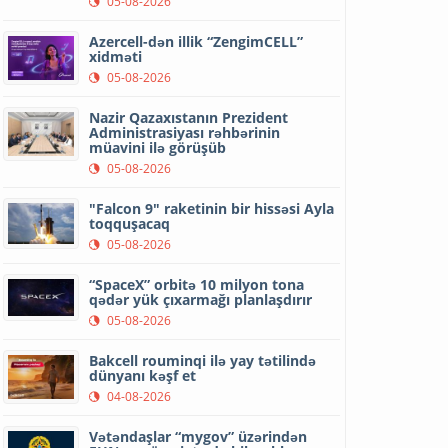
05-08-2026
Azercell-dən illik “ZengimCELL”
xidməti
05-08-2026
Nazir Qazaxıstanın Prezident
Administrasiyası rəhbərinin
müavini ilə görüşüb
05-08-2026
"Falcon 9" raketinin bir hissəsi Ayla
toqquşacaq
05-08-2026
“SpaceX” orbitə 10 milyon tona
qədər yük çıxarmağı planlaşdırır
05-08-2026
Bakcell rouminqi ilə yay tətilində
dünyanı kəşf et
04-08-2026
Vətəndaşlar “mygov” üzərindən