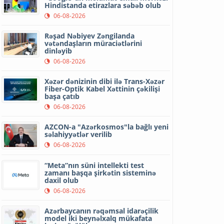
Hindistanda etirazlara səbəb olub
06-08-2026
Rəşad Nəbiyev Zəngilanda
vətəndaşların müraciətlərini
dinləyib
06-08-2026
Xəzər dənizinin dibi ilə Trans-Xəzər
Fiber-Optik Kabel Xəttinin çəkilişi
başa çatıb
06-08-2026
AZCON-a "Azərkosmos"la bağlı yeni
səlahiyyətlər verilib
06-08-2026
“Meta”nın süni intellekti test
zamanı başqa şirkətin sisteminə
daxil olub
06-08-2026
Azərbaycanın rəqəmsal idarəçilik
model iki beynəlxalq mükafata