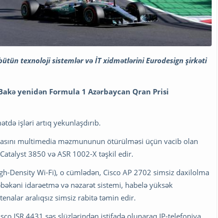
bütün texnoloji sistemlər və İT xidmətlərini Eurodesign şirkəti
 Bakə yenidən Formula 1 Azərbaycan Qran Prisi
tdə işləri artıq yekunlaşdırıb.
 əsasını multimedia məzmununun ötürülməsi üçün vacib olan
 Catalyst 3850 və ASR 1002-X təşkil edir.
(High-Density Wi-Fi), o cümlədən, Cisco AP 2702 simsiz daxilolma
şəbəkəni idarəetmə və nəzarət sistemi, habelə yüksək
enalar aralıqsız simsiz rabitə təmin edir.
o ISR 4431 səs şlüzlərindən istifadə olunaraq IP-telefoniya,