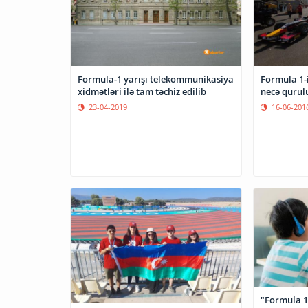
Formula-1 yarışı telekommunikasiya
Formula 1-
xidmətləri ilə tam təchiz edilib
necə qurul
23-04-2019
16-06-201
"Formula 1"