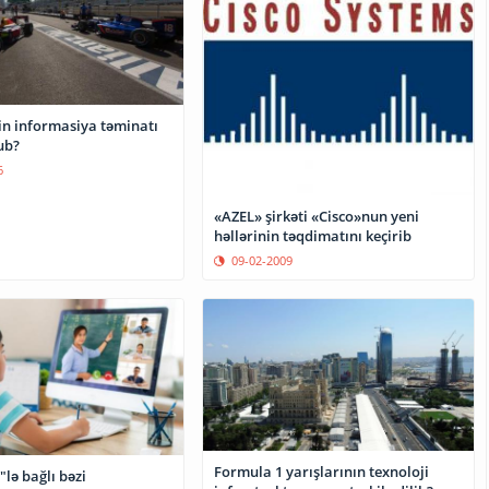
in informasiya təminatı
ub?
6
«AZEL» şirkəti «Cisco»nun yeni
həllərinin təqdimatını keçirib
09-02-2009
Formula 1 yarışlarının texnoloji
lə bağlı bəzi