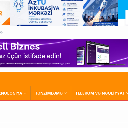
QƏ
XNOLOGİYA
TƏNZİMLƏMƏ
TELEKOM VƏ NƏQLİYYAT