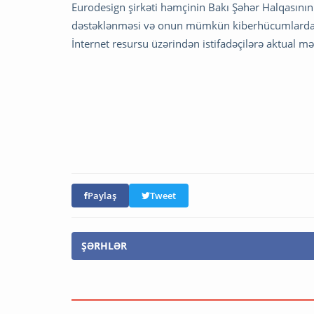
Eurodesign şirkəti həmçinin Bakı Şəhər Halqasını
dəstəklənməsi və onun mümkün kiberhücumlardan 
İnternet resursu üzərindən istifadəçilərə aktual m
Paylaş
Tweet
ŞƏRHLƏR