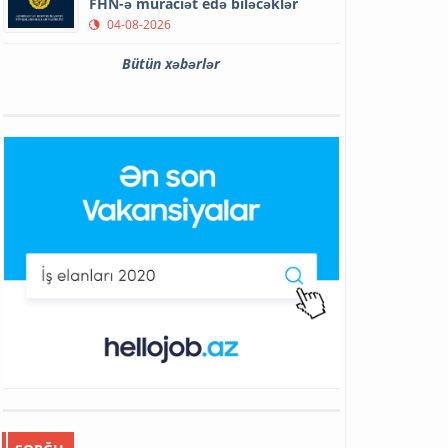
FHN-ə müraciət edə biləcəklər
04-08-2026
Bütün xəbərlər