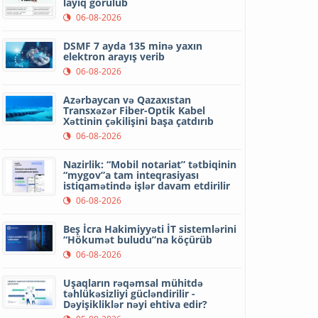
layiq görülüb
06-08-2026
DSMF 7 ayda 135 minə yaxın
elektron arayış verib
06-08-2026
Azərbaycan və Qazaxıstan
Transxəzər Fiber-Optik Kabel
Xəttinin çəkilişini başa çatdırıb
06-08-2026
Nazirlik: “Mobil notariat” tətbiqinin
“mygov”a tam inteqrasiyası
istiqamətində işlər davam etdirilir
06-08-2026
Beş İcra Hakimiyyəti İT sistemlərini
“Hökumət buludu”na köçürüb
06-08-2026
Uşaqların rəqəmsal mühitdə
təhlükəsizliyi gücləndirilir -
Dəyişikliklər nəyi ehtiva edir?