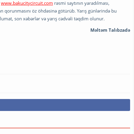
n
www.bakucitycircuit.com
rəsmi saytının yaradılması,
qorunmasını öz öhdəsinə götürüb. Yarış günlərində bu
əlumat, son xəbərlər və yarış cədvəli təqdim olunur.
Məltəm Talıbzadə