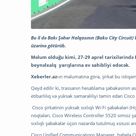
Bu il də Bakı Şəhər Halqasının (Baku City Circuit) 
üzərinə götürüb.
Məlum olduğu kimi, 27-29 aprel tarixilərində
beynəlxalq yarışlarına ev sahibliyi edəcək.
Xeberler.az-
ın məlumatına görə, şirkət bu istiqamə
Qeyd edilir ki, trassanın hesablama şəbəkəsinin
etibarlılıq və yüksək səmərəliliyi təmin edən Cisco
Cisco şirkətinin yüksək sıxlıqlı Wi-Fi şəbəkələri 
nöqtələri, Cisco Wireless Controller 5520 simsiz 
sıxlıqlı şəbəkələr üçün nəzərdə tutulmuş xüsusi ant
Cisco Unified Communications Manager, habelə Cisc