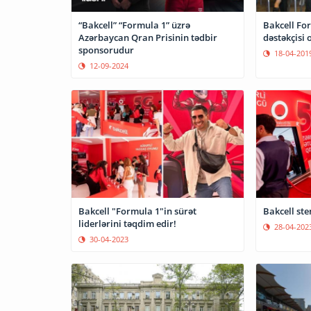
“Bakcell” “Formula 1” üzrə
Bakcell For
Azərbaycan Qran Prisinin tədbir
dəstəkçisi 
sponsorudur
18-04-201
12-09-2024
Bakcell "Formula 1"in sürət
Bakcell ste
liderlərini təqdim edir!
28-04-202
30-04-2023