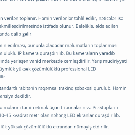
verilən toplanır. Həmin verilənlər təhlil edilir, nəticələr isə
kmilləşdirilməsində istifadə olunur. Beləliklə, əldə edilən
nda qalib gəlir.
n təmin edilməsi, bununla əlaqədar məlumatların toplanması
ülüklü IP kamera quraşdırılıb. Bu kameraların yaradıb
nda yerləşən vahid mərkəzdə cəmləşdirilir. Yarış müdiriyyəti
düymlük yüksək çözümlülüklü professional LED
ir.
tandartlı rabitənin rəqəmsal trakinq şəbəkəsi qurulub. Həmin
nsiya daxildir.
lmalarını təmin etmək üçün tribunaların və Pit-Stopların
40-45 kvadrat metr olan nəhəng LED ekranlar quraşdırılıb.
mlük yüksək çözümlülüklü ekrandan nümayiş etdirilir.