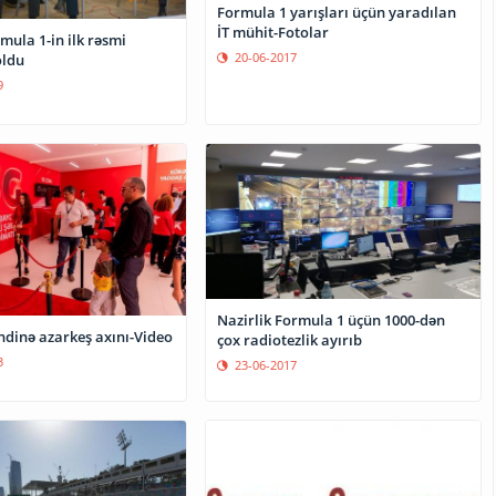
Formula 1 yarışları üçün yaradılan
İT mühit-Fotolar
mula 1-in ilk rəsmi
20-06-2017
oldu
9
Nazirlik Formula 1 üçün 1000-dən
ndinə azarkeş axını-Video
çox radiotezlik ayırıb
3
23-06-2017