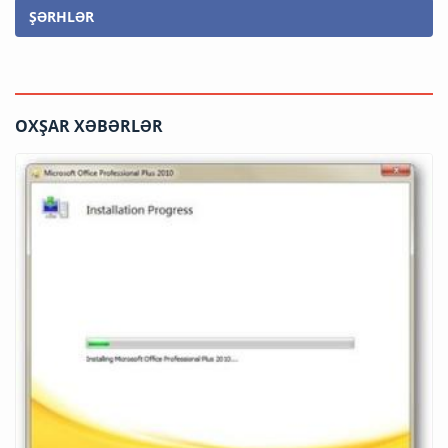
ŞƏRHLƏR
OXŞAR XƏBƏRLƏR