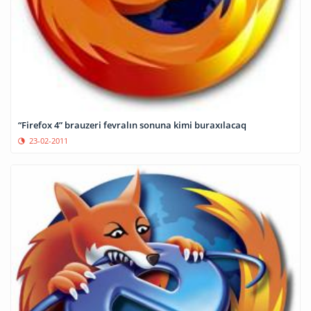
“Firefox 4” brauzeri fevralın sonuna kimi buraxılacaq
23-02-2011