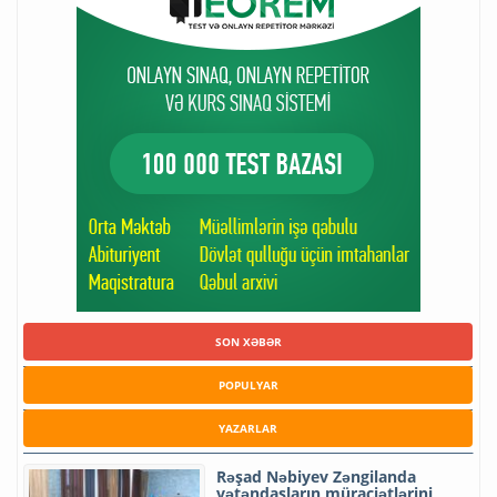
SON XƏBƏR
POPULYAR
YAZARLAR
Rəşad Nəbiyev Zəngilanda
vətəndaşların müraciətlərini