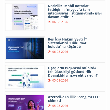
Nazirlik: “Mobil notariat”
tətbiqinin “mygov”a tam
inteqrasiyası istiqamətində işlər
davam etdirilir
06-08-2026
Beş İcra Hakimiyyəti İT
sistemlərini “Hökumət
buludu”na köçürüb
06-08-2026
Uşaqların rəqəmsal mühitdə
təhlükəsizliyi gücləndirilir -
Dəyişikliklər nəyi ehtiva edir?
05-08-2026
Azercell-dən illik “ZengimCELL”
xidməti
05-08-2026