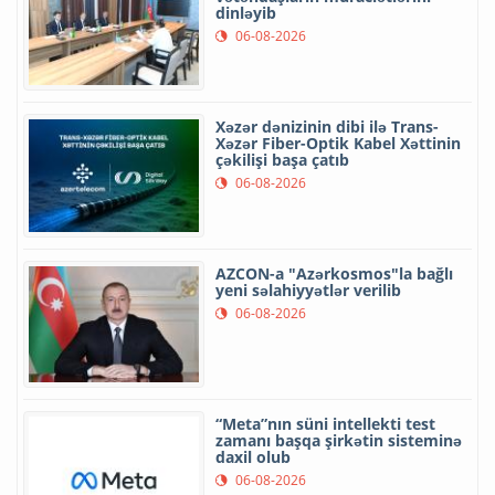
dinləyib
06-08-2026
Xəzər dənizinin dibi ilə Trans-
Xəzər Fiber-Optik Kabel Xəttinin
çəkilişi başa çatıb
06-08-2026
AZCON-a "Azərkosmos"la bağlı
yeni səlahiyyətlər verilib
06-08-2026
“Meta”nın süni intellekti test
zamanı başqa şirkətin sisteminə
daxil olub
06-08-2026