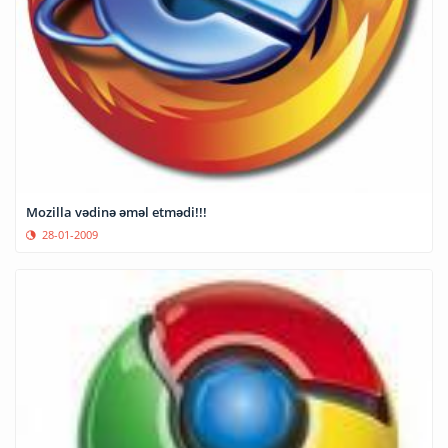
Mozilla vədinə əməl etmədi!!!
28-01-2009