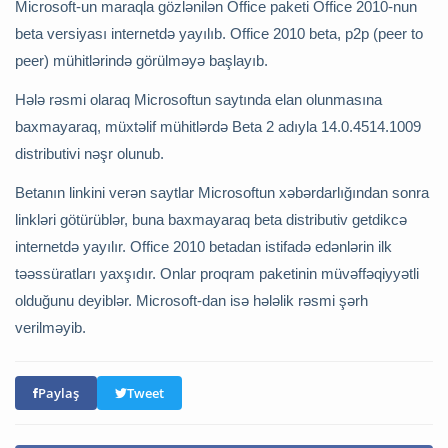
Microsoft-un maraqla gözlənilən Office paketi Office 2010-nun
beta versiyası internetdə yayılıb. Office 2010 beta, p2p (peer to
peer) mühitlərində görülməyə başlayıb.
Hələ rəsmi olaraq Microsoftun saytında elan olunmasına
baxmayaraq, müxtəlif mühitlərdə Beta 2 adıyla 14.0.4514.1009
distributivi nəşr olunub.
Betanın linkini verən saytlar Microsoftun xəbərdarlığından sonra
linkləri götürüblər, buna baxmayaraq beta distributiv getdikcə
internetdə yayılır. Office 2010 betadan istifadə edənlərin ilk
təəssüratları yaxşıdır. Onlar proqram paketinin müvəffəqiyyətli
olduğunu deyiblər. Microsoft-dan isə hələlik rəsmi şərh
verilməyib.
Paylaş
Tweet