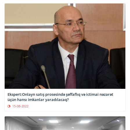
Ekspert:Onlayn satış prosesində şəffaflıq və ictimai nəzarət
üçün hansı imkanlar yaradılacaq?
15-08-2022