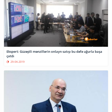
Ekspert: Güzəştli mənzillərin onlayn satışı bu dəfə uğurla başa
çatdı
29-04-2019