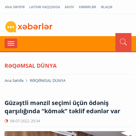
ANA SƏHİFƏ
LAYİHƏ HAQQINDA
ARXİV
XƏBƏRLƏR
ƏLAQƏ
RƏQƏMSAL DÜNYA
Ana Səhifə
RƏQƏMSAL DÜNYA
Güzəştli mənzil seçimi üçün ödəniş
qarşılığında “kömək” təklif edənlər var
08-07-2022
20:34