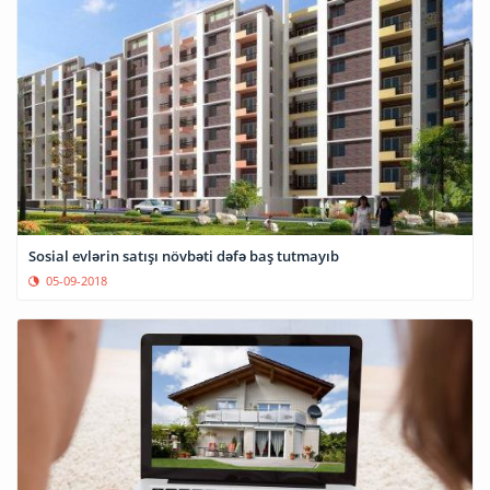
Sosial evlərin satışı növbəti dəfə baş tutmayıb
05-09-2018