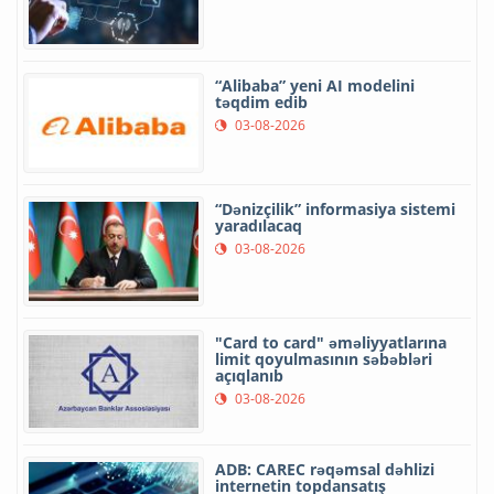
“Alibaba” yeni AI modelini
təqdim edib
03-08-2026
“Dənizçilik” informasiya sistemi
yaradılacaq
03-08-2026
"Card to card" əməliyyatlarına
limit qoyulmasının səbəbləri
açıqlanıb
03-08-2026
ADB: CAREC rəqəmsal dəhlizi
internetin topdansatış