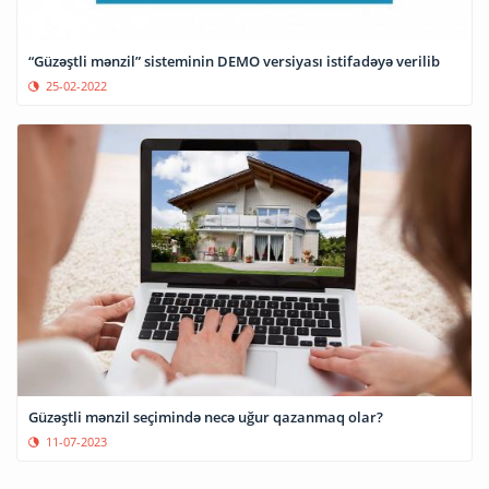
“Güzəştli mənzil” sisteminin DEMO versiyası istifadəyə verilib
25-02-2022
Güzəştli mənzil seçimində necə uğur qazanmaq olar?
11-07-2023