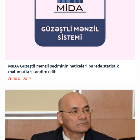
MİDA Güzəştli mənzil seçiminin nəticələri barədə statistik
məlumatları təqdim edib
30-01-2019