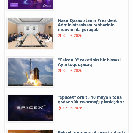
Nazir Qazaxıstanın Prezident
Administrasiyası rəhbərinin
müavini ilə görüşüb
05-08-2026
"Falcon 9" raketinin bir hissəsi
Ayla toqquşacaq
05-08-2026
“SpaceX” orbitə 10 milyon tona
qədər yük çıxarmağı planlaşdırır
05-08-2026
Bakcell rouminqi ilə yay tətilində