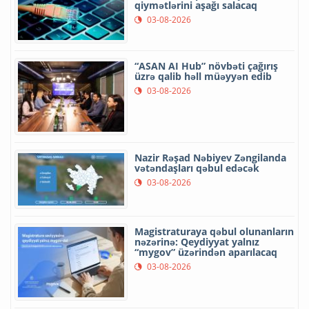
qiymətlərini aşağı salacaq
03-08-2026
“ASAN AI Hub” növbəti çağırış
üzrə qalib həll müəyyən edib
03-08-2026
Nazir Rəşad Nəbiyev Zəngilanda
vətəndaşları qəbul edəcək
03-08-2026
Magistraturaya qəbul olunanların
nəzərinə: Qeydiyyat yalnız
“mygov” üzərindən aparılacaq
03-08-2026