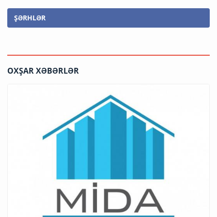
ŞƏRHLƏR
OXŞAR XƏBƏRLƏR