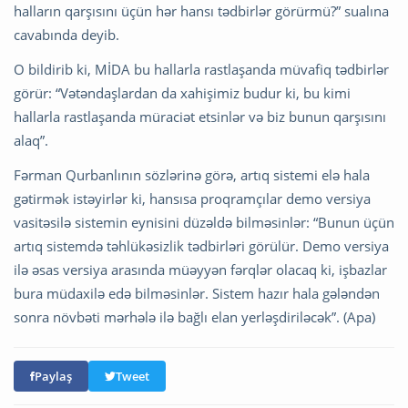
halların qarşısını üçün hər hansı tədbirlər görürmü?” sualına
cavabında deyib.
O bildirib ki, MİDA bu hallarla rastlaşanda müvafiq tədbirlər
görür: “Vətəndaşlardan da xahişimiz budur ki, bu kimi
hallarla rastlaşanda müraciət etsinlər və biz bunun qarşısını
alaq”.
Fərman Qurbanlının sözlərinə görə, artıq sistemi elə hala
gətirmək istəyirlər ki, hansısa proqramçılar demo versiya
vasitəsilə sistemin eynisini düzəldə bilməsinlər: “Bunun üçün
artıq sistemdə təhlükəsizlik tədbirləri görülür. Demo versiya
ilə əsas versiya arasında müəyyən fərqlər olacaq ki, işbazlar
bura müdaxilə edə bilməsinlər. Sistem hazır hala gələndən
sonra növbəti mərhələ ilə bağlı elan yerləşdiriləcək”. (Apa)
Paylaş
Tweet