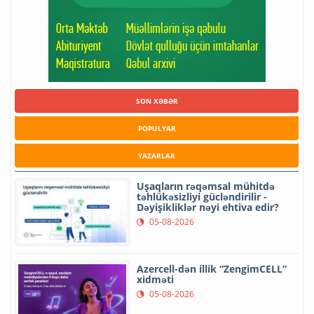
SON XƏBƏR
POPULYAR
YAZARLAR
Uşaqların rəqəmsal mühitdə
təhlükəsizliyi gücləndirilir -
Dəyişikliklər nəyi ehtiva edir?
05-08-2026
Azercell-dən illik “ZengimCELL”
xidməti
05-08-2026