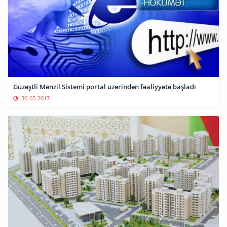
Güzəştli Mənzil Sistemi portal üzərindən fəaliyyətə başladı
30-05-2017