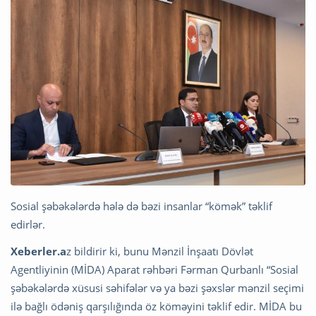
Sosial şəbəkələrdə hələ də bəzi insanlar “kömək” təklif
edirlər.
Xeberler.a
z bildirir ki, bunu Mənzil İnşaatı Dövlət
Agentliyinin (MİDA) Aparat rəhbəri Fərman Qurbanlı “Sosial
şəbəkələrdə xüsusi səhifələr və ya bəzi şəxslər mənzil seçimi
ilə bağlı ödəniş qarşılığında öz köməyini təklif edir. MİDA bu