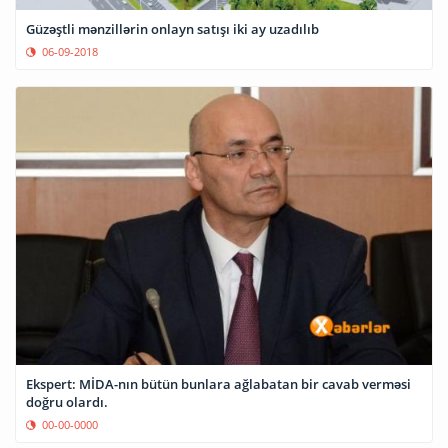
Güzəştli mənzillərin onlayn satışı iki ay uzadılıb
06-09-2018
Ekspert: MİDA-nın bütün bunlara ağlabatan bir cavab verməsi
doğru olardı.
00-00-0000