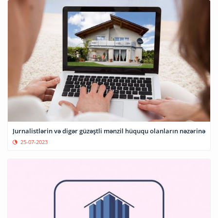
Jurnalistlərin və digər güzəştli mənzil hüququ olanların nəzərinə
25-07-2023