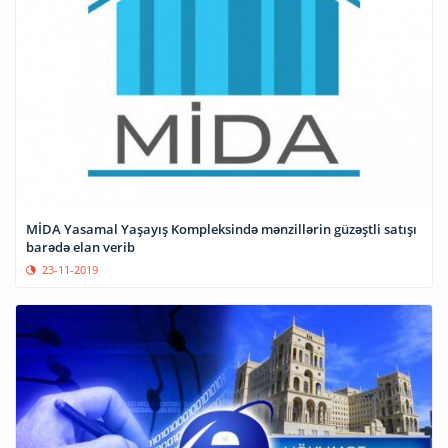
MİDA Yasamal Yaşayış Kompleksində mənzillərin güzəştli satışı
barədə elan verib
23-11-2019