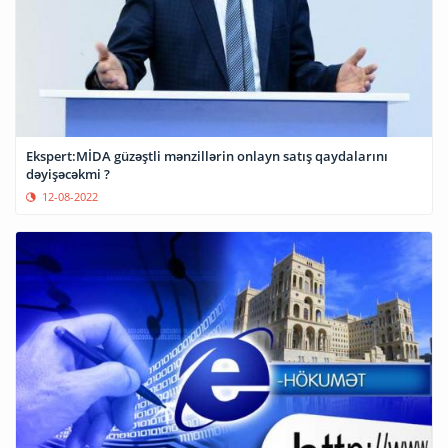
Ekspert:MİDA güzəştli mənzillərin onlayn satış qaydalarını
dəyişəcəkmi ?
12-08-2022