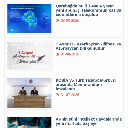
Qarabağda bu il 3 400-ə yaxın
yeni abunəçi telekommunikasiya
xidmətlərinə qoşulub
03-08-2026
1 Avqust - Azərbaycan Əlifbası və
Azərbaycan Dili Günüdür
01-08-2026
KOBİA və Türk Ticarət Mərkəzi
arasında Memorandum
imzalanıb
31-07-2026
Aİ-nin süni intellekt qaydalarında
yeni mərhələ başlayır