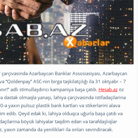
i” çərçivəsində Azərbaycan Banklar Assosiasiyası, Azərbaycan
ə “Qoldenpay” ASC-nin birgə təşkilatçılığı ilə 31 oktyabr – 7
nır!” adlı stimullaşdırıcı kampaniya başa çatıb.
Hesab.az
öz
ə dəstək olmaqla yanaşı, lahiyə çərçivəsində istifadəçilərinə
ə yaxın pulsuz plastik bank kartları və stikerlərini əlavə
 edib. Qeyd edək ki, lahiyə olduqca uğurla başa çatıb və
adəçilərinə böyük lahiyələr təqdim edən və tərəfdaşlıqlar
 yaxın zamanda da yenilikləri ilə onları sevindirəcək.