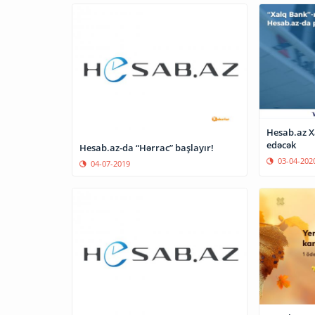
Hesab.az X
edəcək
Hesab.az-da “Hərrac” başlayır!
03-04-202
04-07-2019