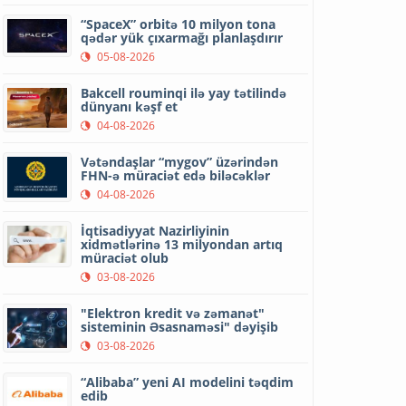
“SpaceX” orbitə 10 milyon tona
qədər yük çıxarmağı planlaşdırır
05-08-2026
Bakcell rouminqi ilə yay tətilində
dünyanı kəşf et
04-08-2026
Vətəndaşlar “mygov” üzərindən
FHN-ə müraciət edə biləcəklər
04-08-2026
İqtisadiyyat Nazirliyinin
xidmətlərinə 13 milyondan artıq
müraciət olub
03-08-2026
"Elektron kredit və zəmanət"
sisteminin Əsasnaməsi" dəyişib
03-08-2026
“Alibaba” yeni AI modelini təqdim
edib