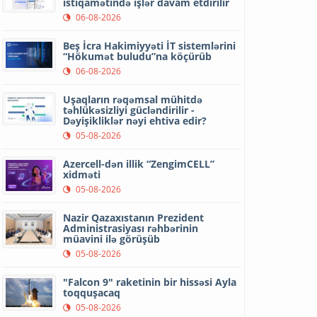
istiqamətində işlər davam etdirilir
06-08-2026
Beş İcra Hakimiyyəti İT sistemlərini
“Hökumət buludu”na köçürüb
06-08-2026
Uşaqların rəqəmsal mühitdə
təhlükəsizliyi gücləndirilir -
Dəyişikliklər nəyi ehtiva edir?
05-08-2026
Azercell-dən illik “ZengimCELL”
xidməti
05-08-2026
Nazir Qazaxıstanın Prezident
Administrasiyası rəhbərinin
müavini ilə görüşüb
05-08-2026
"Falcon 9" raketinin bir hissəsi Ayla
toqquşacaq
05-08-2026