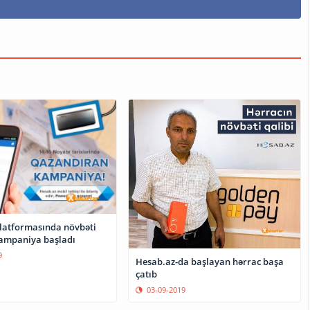
latformasında növbəti
kampaniya başladı
9
Hesab.az-da başlayan hərrac başa
çatıb
03-09-2019