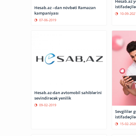
Hesab.az 
istifadəçil
Hesab.az –dan növbəti Ramazan
kampaniyası
10-09-202
07-06-2019
Hesab.az-dan avtomobil sahiblərini
sevindirəcək yenilik
09-02-2019
Sevgililər
istifadəçilə
15-02-202