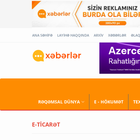
ANA SƏHİFƏ
LAYİHƏ HAQQINDA
ARXİV
XƏBƏRLƏR
ƏLA
RƏQƏMSAL DÜNYA
E - HÖKUMƏT
TE
E-TİCARƏT