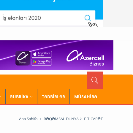
RUBRİKA
TƏDBİRLƏR
MÜSAHİBƏ
Ana Səhifə
RƏQƏMSAL DÜNYA
E-TİCARƏT