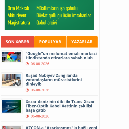
SON XƏBƏR
POPULYAR
YAZARLAR
“Google”un məlumat emalı mərkəzi
Hindistanda etirazlara səbəb olub
06-08-2026
Rəşad Nəbiyev Zəngilanda
vətəndaşların müraciətlərini
dinləyib
06-08-2026
Xəzər dənizinin dibi ilə Trans-Xəzər
Fiber-Optik Kabel Xəttinin çəkilişi
başa çatıb
06-08-2026
AZCON-a "Azərkosmos"la bağlı yeni