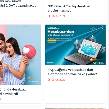
yeni mövsümdə
ərini 2-QAT qazandıracaq
“ƏDV Geri Al” artıq Hesab.az
platformasında!
1
26-08-2021
PAŞA Sığorta və Hesab.az-dan
avtomobil sahiblərinə xoş xəbər!
03-03-2022
 günündə Hesab.az
ri sevindirdi
0