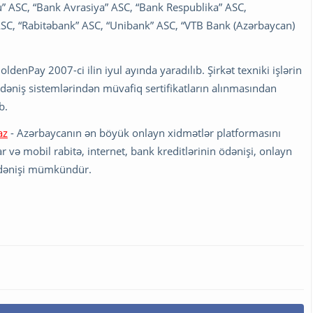
” ASC, “Bank Avrasiya” ASC, “Bank Respublika” ASC,
SC, “Rabitəbank” ASC, “Unibank” ASC, “VTB Bank (Azərbaycan)
enPay 2007-ci ilin iyul ayında yaradılıb. Şirkət texniki işlərin
dəniş sistemlərindən müvafiq sertifikatların alınmasından
b.
az
- Azərbaycanın ən böyük onlayn xidmətlər platformasını
və mobil rabitə, internet, bank kreditlərinin ödənişi, onlayn
 /ödənişi mümkündür.