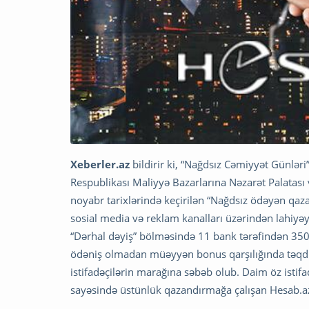
Xeberler.az
bildirir ki, “Nağdsız Cəmiyyət Günlər
Respublikası Maliyyə Bazarlarına Nəzarət Palatası v
noyabr tarixlərində keçirilən “Nağdsız ödəyən qaza
sosial media və reklam kanalları üzərindən lahiyəy
“Dərhal dəyiş” bölməsində 11 bank tərəfindən 3500-
ödəniş olmadan müəyyən bonus qarşılığında təqdim
istifadəçilərin marağına səbəb olub. Daim öz istif
sayəsində üstünlük qazandırmağa çalışan Hesab.az,