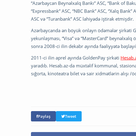
“Azərbaycan Beynəlxalq Bankı” ASC, “Bank of Baku
“Expressbank” ASC, “NBC Bank” ASC, “Xalq Bank” A
ASC və “Turanbank” ASC lahiyədə iştirak etmişdir.
Azərbaycanda ən böyük onlayn ödəmələr şirkəti Gold
yekunlaşması, “Visa” və “MasterCard” beynəlxalq ö
sonra 2008-ci ilin dekabr ayında fəaliyyətə başlayı
2011-ci ilin aprel ayında GoldenPay şirkəti
Hesab.
yaradıb. Hesab.az-da müxtəlif kommunal, stasionar 
sığorta, kinoteatra bilet və sair xidmətlərin alışı
Paylaş
Tweet