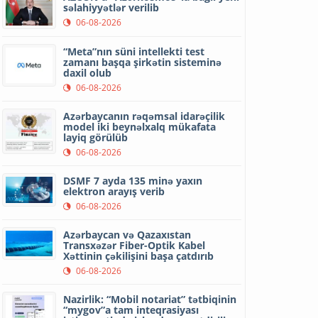
səlahiyyətlər verilib
06-08-2026
“Meta”nın süni intellekti test
zamanı başqa şirkətin sisteminə
daxil olub
06-08-2026
Azərbaycanın rəqəmsal idarəçilik
model iki beynəlxalq mükafata
layiq görülüb
06-08-2026
DSMF 7 ayda 135 minə yaxın
elektron arayış verib
06-08-2026
Azərbaycan və Qazaxıstan
Transxəzər Fiber-Optik Kabel
Xəttinin çəkilişini başa çatdırıb
06-08-2026
Nazirlik: “Mobil notariat” tətbiqinin
“mygov”a tam inteqrasiyası