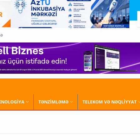
QƏ
XNOLOGİYA
TƏNZİMLƏMƏ
TELEKOM VƏ NƏQLİYYAT