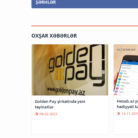
ŞƏRHLƏR
OXŞAR XƏBƏRLƏR
Hesab.az p
Golden Pay şirkətində yeni
hədiyyəli 
təyinatlar
14-11-201
08-02-2023