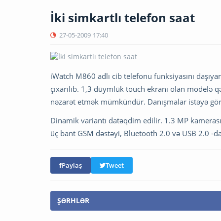
İki simkartlı telefon saat
27-05-2009
17:40
iWatch M860 adlı cib telefonu funksiyasını daşıyan,
çıxarılıb. 1,3 düymlük touch ekranı olan modelə 
nəzarət etmək mümkündür. Danışmalar istəyə görə B
Dinamik variantı datəqdim edilir. 1.3 MP kamerası,
üç bant GSM dəstəyi, Bluetooth 2.0 və USB 2.0 -da
Paylaş
Tweet
ŞƏRHLƏR