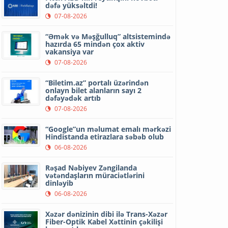
dəfə yüksəltdi!
07-08-2026
“Əmək və Məşğulluq” altsistemində
hazırda 65 mindən çox aktiv
vakansiya var
07-08-2026
“Biletim.az” portalı üzərindən
onlayn bilet alanların sayı 2
dəfəyədək artıb
07-08-2026
“Google”un məlumat emalı mərkəzi
Hindistanda etirazlara səbəb olub
06-08-2026
Rəşad Nəbiyev Zəngilanda
vətəndaşların müraciətlərini
dinləyib
06-08-2026
Xəzər dənizinin dibi ilə Trans-Xəzər
Fiber-Optik Kabel Xəttinin çəkilişi