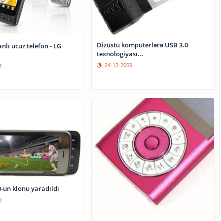
Dizüstü kompüterlərə USB 3.0
nlı ucuz telefon - LG
texnologiyası...
24-12-2009
8
-un klonu yaradıldı
9