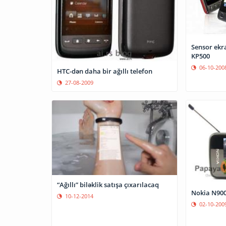
Sensor ekra
KP500
06-10-200
HTC-dən daha bir ağıllı telefon
27-08-2009
“Ağıllı” biləklik satışa çıxarılacaq
Nokia N900
10-12-2014
02-10-200