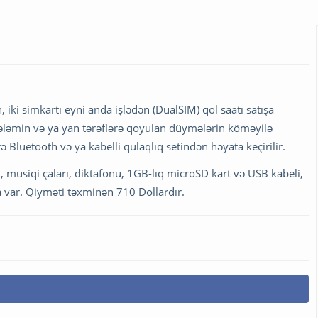
 iki simkartı eyni anda işlədən (DualSIM) qol saatı satışa
qələmin və ya yan tərəflərə qoyulan düymələrin köməyilə
luetooth və ya kabelli qulaqlıq setindən həyata keçirilir.
 musiqi çaları, diktafonu, 1GB-lıq microSD kart və USB kabeli,
 var. Qiyməti təxminən 710 Dollardır.