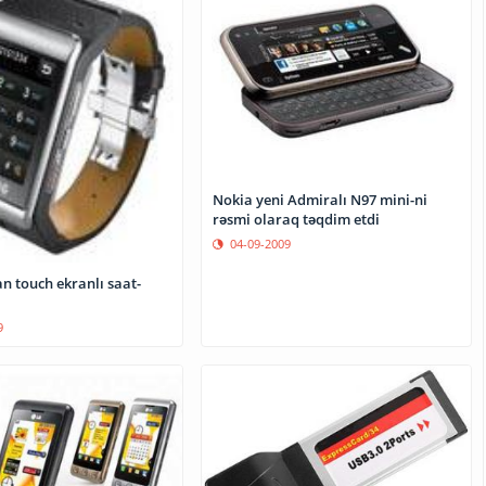
Nokia yeni Admiralı N97 mini-ni
rəsmi olaraq təqdim etdi
04-09-2009
 touch ekranlı saat-
9