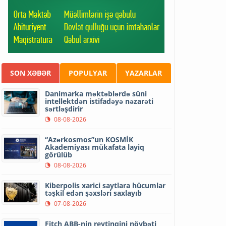
SON XƏBƏR
POPULYAR
YAZARLAR
Danimarka məktəblərdə süni
intellektdən istifadəyə nəzarəti
sərtləşdirir
08-08-2026
“Azərkosmos”un KOSMİK
Akademiyası mükafata layiq
görülüb
08-08-2026
Kiberpolis xarici saytlara hücumlar
təşkil edən şəxsləri saxlayıb
07-08-2026
Fitch ABB-nin reytinqini növbəti