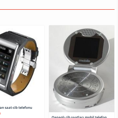
n saat-cib telefonu
9
Qapaqlı cib saatları mobil telefon