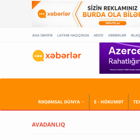
ANA SƏHİFƏ
LAYİHƏ HAQQINDA
ARXİV
XƏBƏRLƏR
ƏLA
RƏQƏMSAL DÜNYA
E - HÖKUMƏT
TE
AVADANLIQ