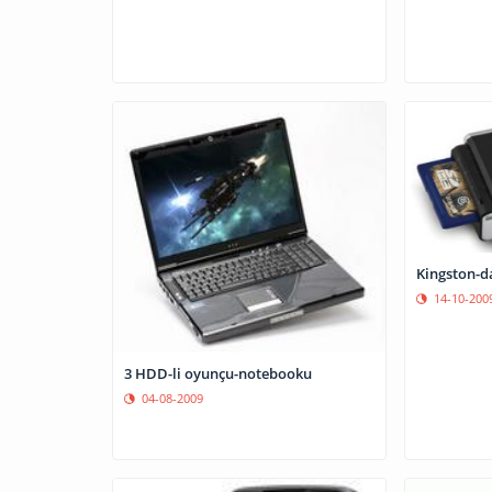
Kingston-d
14-10-200
3 HDD-li oyunçu-notebooku
04-08-2009