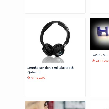
sWaP - Saa
21-11-200
Sennheiser-dən Yeni Bluetooth
Qulaqlıq
01-12-2009