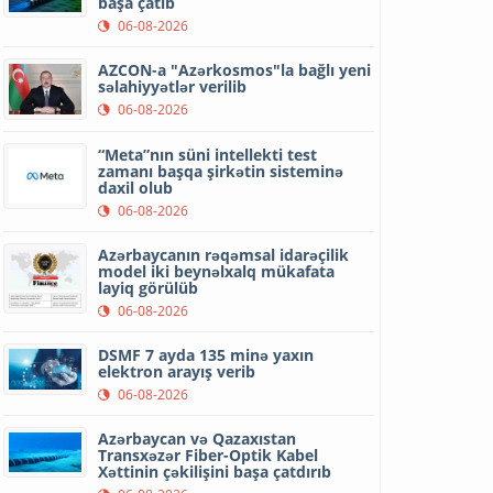
başa çatıb
06-08-2026
AZCON-a "Azərkosmos"la bağlı yeni
səlahiyyətlər verilib
06-08-2026
“Meta”nın süni intellekti test
zamanı başqa şirkətin sisteminə
daxil olub
06-08-2026
Azərbaycanın rəqəmsal idarəçilik
model iki beynəlxalq mükafata
layiq görülüb
06-08-2026
DSMF 7 ayda 135 minə yaxın
elektron arayış verib
06-08-2026
Azərbaycan və Qazaxıstan
Transxəzər Fiber-Optik Kabel
Xəttinin çəkilişini başa çatdırıb