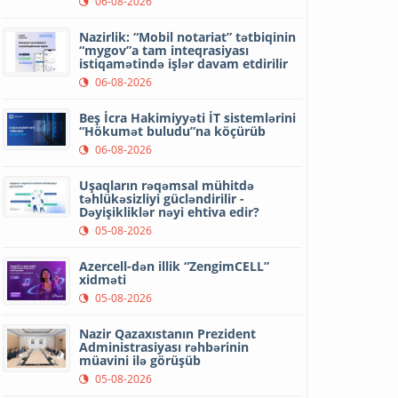
06-08-2026
Nazirlik: “Mobil notariat” tətbiqinin
“mygov”a tam inteqrasiyası
istiqamətində işlər davam etdirilir
06-08-2026
Beş İcra Hakimiyyəti İT sistemlərini
“Hökumət buludu”na köçürüb
06-08-2026
Uşaqların rəqəmsal mühitdə
təhlükəsizliyi gücləndirilir -
Dəyişikliklər nəyi ehtiva edir?
05-08-2026
Azercell-dən illik “ZengimCELL”
xidməti
05-08-2026
Nazir Qazaxıstanın Prezident
Administrasiyası rəhbərinin
müavini ilə görüşüb
05-08-2026