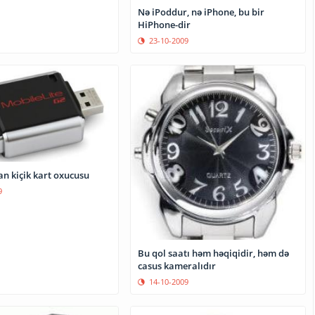
Nə iPoddur, nə iPhone, bu bir
HiPhone-dir
23-10-2009
an kiçik kart oxucusu
9
Bu qol saatı həm həqiqidir, həm də
casus kameralıdır
14-10-2009