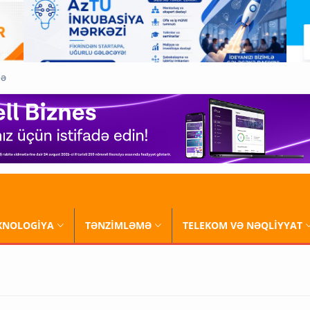
QƏ
XNOLOGİYA
TƏNZİMLƏMƏ
TELEKOM VƏ NƏQLİYYAT