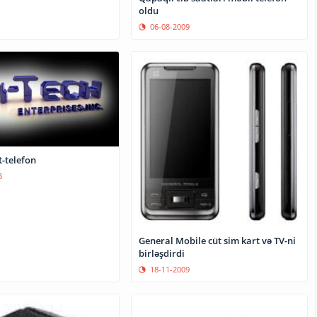
oldu
06-08-2009
t-telefon
8
General Mobile cüt sim kart və TV-ni
birləşdirdi
18-11-2009