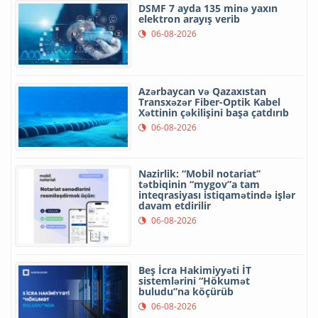
DSMF 7 ayda 135 minə yaxın
elektron arayış verib
06-08-2026
Azərbaycan və Qazaxıstan
Transxəzər Fiber-Optik Kabel
Xəttinin çəkilişini başa çatdırıb
06-08-2026
Nazirlik: “Mobil notariat”
tətbiqinin “mygov”a tam
inteqrasiyası istiqamətində işlər
davam etdirilir
06-08-2026
Beş İcra Hakimiyyəti İT
sistemlərini “Hökumət
buludu”na köçürüb
06-08-2026