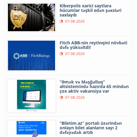
Kiberpolis xarici saytlara
hücumlar təşkil edən şəxsləri
saxlayıb
07-08-2026
Fitch ABB-nin reytinqini növbəti
dəfə yüksəltdi!
07-08-2026
“Əmək və Məşğulluq”
altsistemində hazırda 65 mindən
çox aktiv vakansiya var
07-08-2026
“Biletim.az” portalı üzərindən
onlayn bilet alanların sayı 2
dəfəyədək artıb