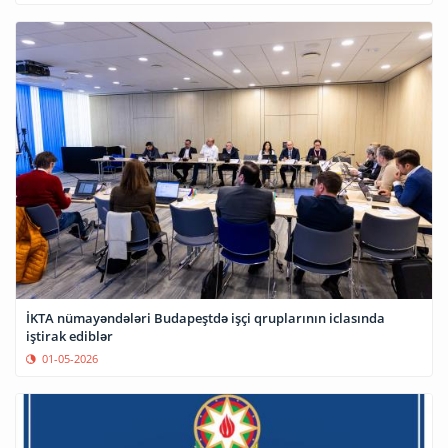
İKTA nümayəndələri Budapeştdə işçi qruplarının iclasında
iştirak ediblər
01-05-2026