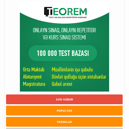
SON XƏBƏR
POPULYAR
YAZARLAR