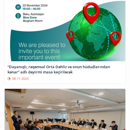
“Dayanıqlı, rəqəmsal Orta Dəhliz və onun hüdudlarından
kənar” adlı dəyirmi masa keçiriləcək
08-11-2024