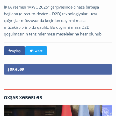
İKTA rəsmisi “MWC 2025” çərçivəsində cihaza birbaşa
bağlantı (direct-to-device – D2D) texnologiyaları üzrə
çağırışlar mövzusunda keçirilən dəyirmi masa
müzakirələrinə də qatılıb. Bu dəyirmi masa D2D
qoşulmasının tənzimlənməsi məsələlərinə həsr olunub.
Paylaş
Tweet
ŞƏRHLƏR
OXŞAR XƏBƏRLƏR