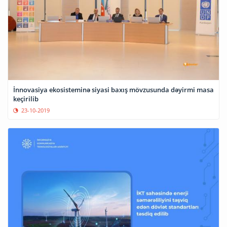
İnnovasiya ekosisteminə siyasi baxış mövzusunda dəyirmi masa
keçirilib
23-10-2019