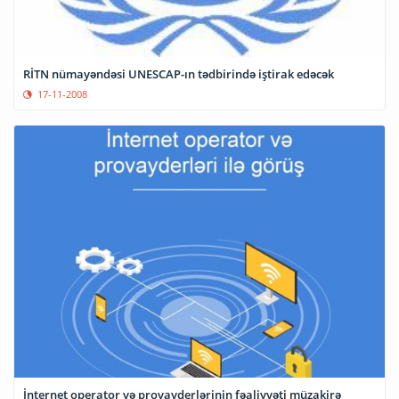
RİTN nümayəndəsi UNESCAP-ın tədbirində iştirak edəcək
17-11-2008
İnternet operator və provayderlərinin fəaliyyəti müzakirə