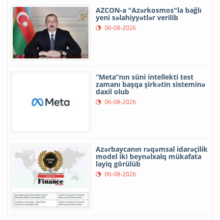
AZCON-a "Azərkosmos"la bağlı
yeni səlahiyyətlər verilib
06-08-2026
“Meta”nın süni intellekti test
zamanı başqa şirkətin sisteminə
daxil olub
06-08-2026
Azərbaycanın rəqəmsal idarəçilik
model iki beynəlxalq mükafata
layiq görülüb
06-08-2026