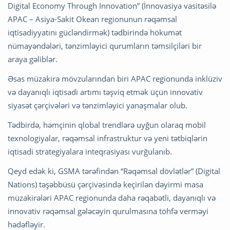
Digital Economy Through Innovation” (İnnovasiya vasitəsilə
APAC – Asiya-Sakit Okean regionunun rəqəmsal
iqtisadiyyatını gücləndirmək) tədbirində hökumət
nümayəndələri, tənzimləyici qurumların təmsilçiləri bir
araya gəliblər.
Əsas müzakirə mövzularından biri APAC regionunda inklüziv
və dayanıqlı iqtisadi artımı təşviq etmək üçün innovativ
siyasət çərçivələri və tənzimləyici yanaşmalar olub.
Tədbirdə, həmçinin qlobal trendlərə uyğun olaraq mobil
texnologiyalar, rəqəmsal infrastruktur və yeni tətbiqlərin
iqtisadi strategiyalara inteqrasiyası vurğulanıb.
Qeyd edək ki, GSMA tərəfindən “Rəqəmsal dövlətlər” (Digital
Nations) təşəbbüsü çərçivəsində keçirilən dəyirmi masa
müzakirələri APAC regionunda daha rəqabətli, dayanıqlı və
innovativ rəqəmsal gələcəyin qurulmasına töhfə verməyi
hədəfləyir.