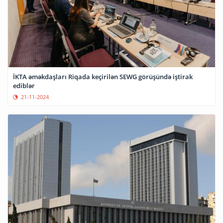
İKTA əməkdaşları Riqada keçirilən SEWG görüşündə iştirak
ediblər
21-11-2024