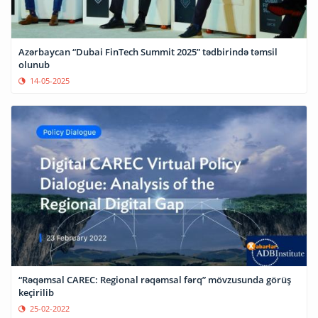
Azərbaycan “Dubai FinTech Summit 2025” tədbirində təmsil
olunub
14-05-2025
“Rəqəmsal CAREC: Regional rəqəmsal fərq” mövzusunda görüş
keçirilib
25-02-2022