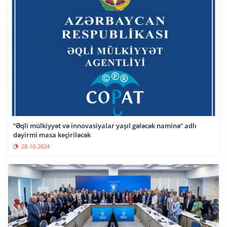
“Əqli mülkiyyət və innovasiyalar yaşıl gələcək naminə” adlı
dəyirmi masa keçiriləcək
28-10-2024