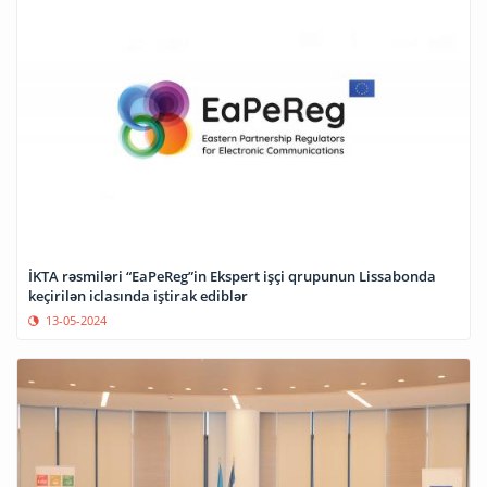
İKTA rəsmiləri “EaPeReg”in Ekspert işçi qrupunun Lissabonda
keçirilən iclasında iştirak ediblər
13-05-2024