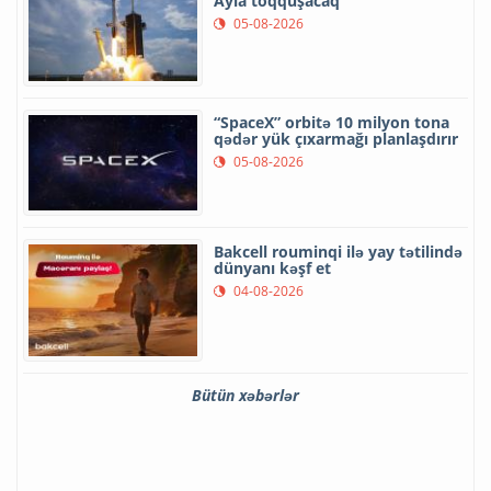
Ayla toqquşacaq
05-08-2026
“SpaceX” orbitə 10 milyon tona
qədər yük çıxarmağı planlaşdırır
05-08-2026
Bakcell rouminqi ilə yay tətilində
dünyanı kəşf et
04-08-2026
Bütün xəbərlər