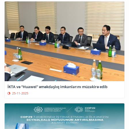
İKTA və “Huawei” əməkdaşlıq imkanlarını müzakirə edib
25-11-2025