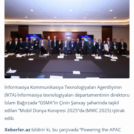
İnformasiya Kommunikasiya Texnologiyaları Agentliyinin
(İKTA) İnformasiya texnologiyaları departamentinin direktoru
İslam Bağırzadə “GSMA”in Çinin Şanxay şəhərində təşkil
edilən “Mobil Dünya Konqresi 2025”də (MWC 2025) iştirak
edib.
Xeberler.az
bildirir ki, bu çərçivədə “Powering the APAC