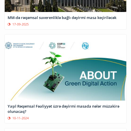
MM-də rəqəmsal suverenliklə bağlı dəyirmi masa keçiriləcək
17-09-2025
Yaşıl Rəqəmsal Fəaliyyət üzrə dəyirmi masada nələr müzakirə
olunacaq?
10-11-2024