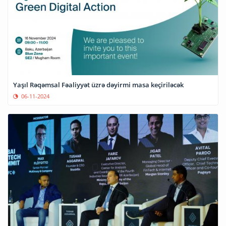
Yaşıl Rəqəmsal Fəaliyyət üzrə dəyirmi masa keçiriləcək
06-11-2024