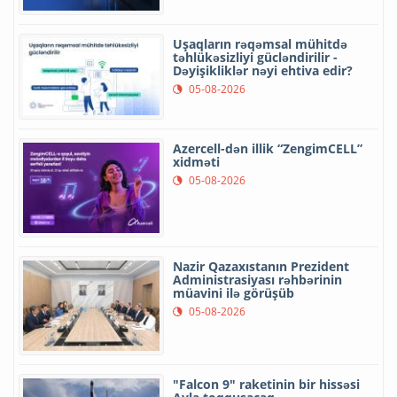
Uşaqların rəqəmsal mühitdə
təhlükəsizliyi gücləndirilir -
Dəyişikliklər nəyi ehtiva edir?
05-08-2026
Azercell-dən illik “ZengimCELL”
xidməti
05-08-2026
Nazir Qazaxıstanın Prezident
Administrasiyası rəhbərinin
müavini ilə görüşüb
05-08-2026
"Falcon 9" raketinin bir hissəsi