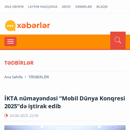
ANA SƏHİFƏ
LAYİHƏ HAQQINDA
ARXİV
XƏBƏRLƏR
ƏLAQƏ
TƏDBİRLƏR
Ana Səhifə
TƏDBİRLƏR
İKTA nümayəndəsi “Mobil Dünya Konqresi
2025”də iştirak edib
24-06-2025
22:59