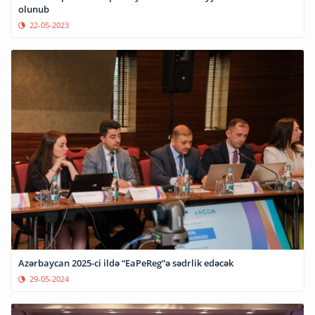
olunub
22-05-2023
Azərbaycan 2025-ci ildə “EaPeReg”ə sədrlik edəcək
29-05-2024