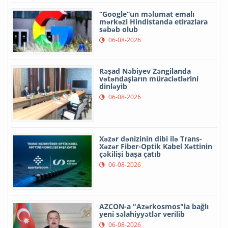
“Google”un məlumat emalı
mərkəzi Hindistanda etirazlara
səbəb olub
06-08-2026
Rəşad Nəbiyev Zəngilanda
vətəndaşların müraciətlərini
dinləyib
06-08-2026
Xəzər dənizinin dibi ilə Trans-
Xəzər Fiber-Optik Kabel Xəttinin
çəkilişi başa çatıb
06-08-2026
AZCON-a "Azərkosmos"la bağlı
yeni səlahiyyətlər verilib
06-08-2026