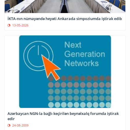
İKTA-nın nümayəndə heyəti Ankarada simpoziumda iştirak edib
13-05-2026
Azərbaycan NGN-la bağlı keçirilən beynəlxalq forumda iştirak
edir
24-08-2009