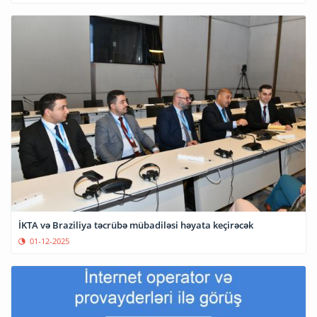
İKTA və Braziliya təcrübə mübadiləsi həyata keçirəcək
01-12-2025