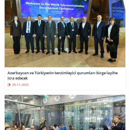
Azərbaycan və Türkiyənin tənzimləyici qurumları birgə layihə
icra edəcək
20-11-2025