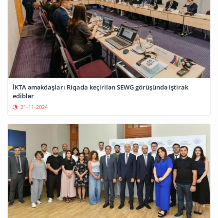
İKTA əməkdaşları Riqada keçirilən SEWG görüşündə iştirak
ediblər
21-11-2024