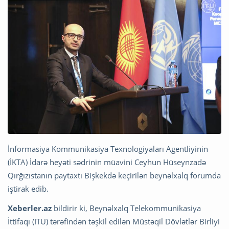
İnformasiya Kommunikasiya Texnologiyaları Agentliyinin
(İKTA) İdarə heyəti sədrinin müavini Ceyhun Hüseynzadə
Qırğızıstanın paytaxtı Bişkekdə keçirilən beynəlxalq forumda
iştirak edib.
Xeberler.az
bildirir ki, Beynəlxalq Telekommunikasiya
İttifaqı (ITU) tərəfindən təşkil edilən Müstəqil Dövlətlər Birliyi