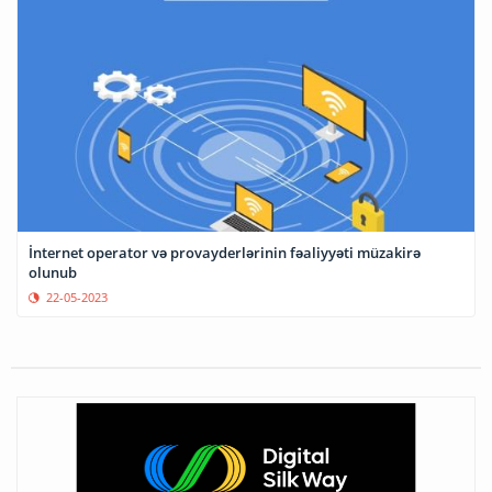
İnternet operator və provayderlərinin fəaliyyəti müzakirə
olunub
22-05-2023