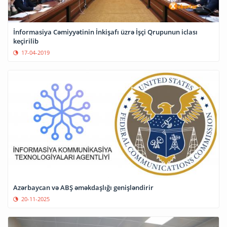
İnformasiya Cəmiyyətinin İnkişafı üzrə İşçi Qrupunun iclası
keçirilib
17-04-2019
Azərbaycan və ABŞ əməkdaşlığı genişləndirir
20-11-2025