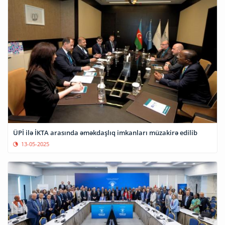
ÜPİ ilə İKTA arasında əməkdaşlıq imkanları müzakirə edilib
13-05-2025