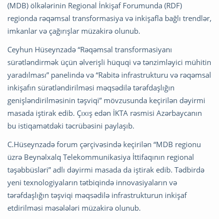
(MDB) ölkələrinin Regional İnkişaf Forumunda (RDF)
regionda rəqəmsal transformasiya və inkişafla bağlı trendlər,
imkanlar və çağırışlar müzakirə olunub.
Ceyhun Hüseynzadə “Rəqəmsal transformasiyanı
sürətləndirmək üçün əlverişli hüquqi və tənzimləyici mühitin
yaradılması” panelində və “Rabitə infrastrukturu və rəqəmsal
inkişafın sürətləndirilməsi məqsədilə tərəfdaşlığın
genişləndirilməsinin təşviqi” mövzusunda keçirilən dəyirmi
masada iştirak edib. Çıxış edən İKTA rəsmisi Azərbaycanın
bu istiqamətdəki təcrübəsini paylaşıb.
C.Hüseynzadə forum çərçivəsində keçirilən “MDB regionu
üzrə Beynəlxalq Telekommunikasiya İttifaqının regional
təşəbbüsləri” adlı dəyirmi masada da iştirak edib. Tədbirdə
yeni texnologiyaların tətbiqində innovasiyaların və
tərəfdaşlığın təşviqi məqsədilə infrastrukturun inkişaf
etdirilməsi məsələləri müzakirə olunub.