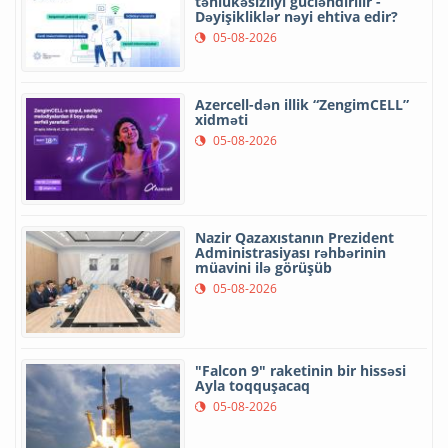
təhlükəsizliyi gücləndirilir -
Dəyişikliklər nəyi ehtiva edir?
05-08-2026
Azercell-dən illik “ZengimCELL”
xidməti
05-08-2026
Nazir Qazaxıstanın Prezident
Administrasiyası rəhbərinin
müavini ilə görüşüb
05-08-2026
"Falcon 9" raketinin bir hissəsi
Ayla toqquşacaq
05-08-2026