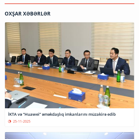
OXŞAR XƏBƏRLƏR
İKTA və “Huawei” əməkdaşlıq imkanlarını müzakirə edib
25-11-2025