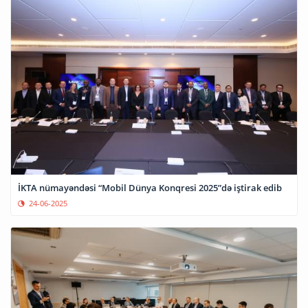
İKTA nümayəndəsi “Mobil Dünya Konqresi 2025”də iştirak edib
24-06-2025