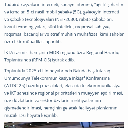
Tədbirdə əşyaların interneti, sənaye interneti, “ağıllı” şəhərlər
və icmalar, 5-ci nəsil mobil şəbəkə (5G), gələcəyin interneti
və şəbəkə texnologiyaları (NET-2030), rabitə şəbəkələri,
kvant texnologiyaları, süni intellekt, rəqəmsal səhiyyə,
rəqəmsal bacarıqlar və ətraf mühitin mühafizəsi kimi sahələr
üzrə fikir mübadiləsi aparılıb.
İKTA rəsmisi həmçinin MDB regionu üzrə Regional Hazırlıq
Toplantısında (RPM-CIS) iştirak edib.
Toplantıda 2025-ci ilin noyabrında Bakıda baş tutacaq
Ümumdünya Telekommunikasiya İnkişaf Konfransına
(WTDC-25) hazırlıq məsələləri, eləcə də telekommunikasiya
və İKT sahəsində regional prioritetlərin müəyyənləşdirilməsi,
üzv dövlətlərin və sektor üzvlərinin ehtiyaclarının
qiymətləndirilməsi, həmçinin gələcək fəaliyyət planlarının
müzakirəsi həyata keçirilib.