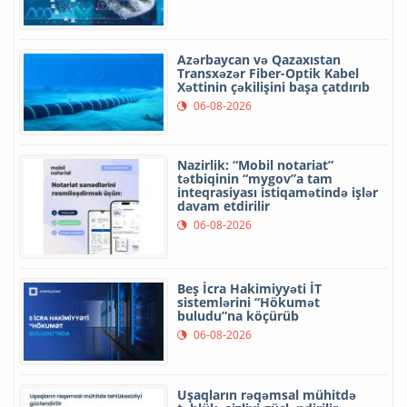
Azərbaycan və Qazaxıstan
Transxəzər Fiber-Optik Kabel
Xəttinin çəkilişini başa çatdırıb
06-08-2026
Nazirlik: “Mobil notariat”
tətbiqinin “mygov”a tam
inteqrasiyası istiqamətində işlər
davam etdirilir
06-08-2026
Beş İcra Hakimiyyəti İT
sistemlərini “Hökumət
buludu”na köçürüb
06-08-2026
Uşaqların rəqəmsal mühitdə