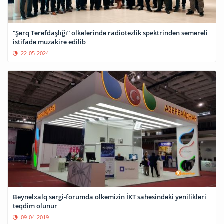
“Şərq Tərəfdaşlığı” ölkələrində radiotezlik spektrindən səmərəli
istifadə müzakirə edilib
22-05-2024
Beynəlxalq sərgi-forumda ölkəmizin İKT sahəsindəki yenilikləri
təqdim olunur
09-04-2019