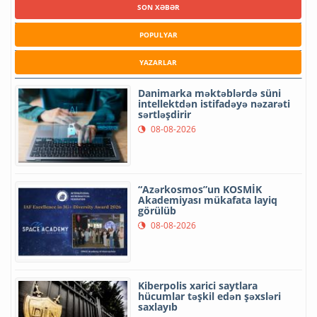
SON XƏBƏR
POPULYAR
YAZARLAR
Danimarka məktəblərdə süni
intellektdən istifadəyə nəzarəti
sərtləşdirir
08-08-2026
“Azərkosmos”un KOSMİK
Akademiyası mükafata layiq
görülüb
08-08-2026
Kiberpolis xarici saytlara
hücumlar təşkil edən şəxsləri
saxlayıb