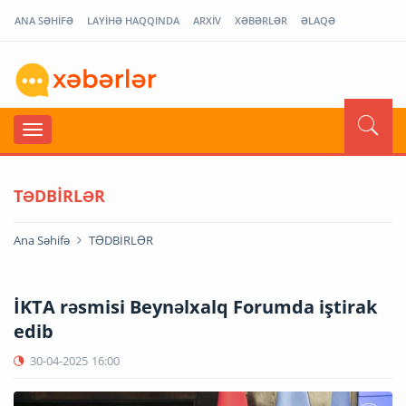
ANA SƏHİFƏ
LAYİHƏ HAQQINDA
ARXİV
XƏBƏRLƏR
ƏLAQƏ
TƏDBİRLƏR
Ana Səhifə
TƏDBİRLƏR
İKTA rəsmisi Beynəlxalq Forumda iştirak
edib
30-04-2025
16:00