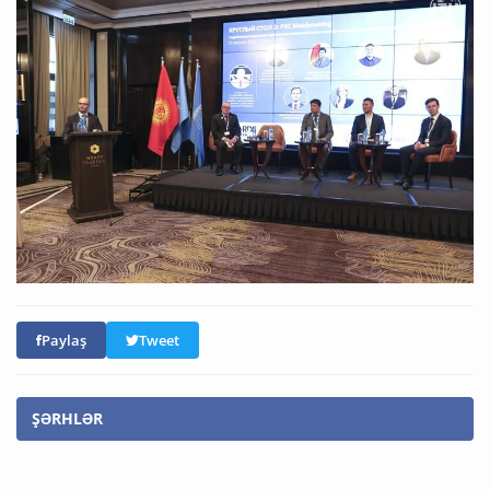
Paylaş
Tweet
ŞƏRHLƏR