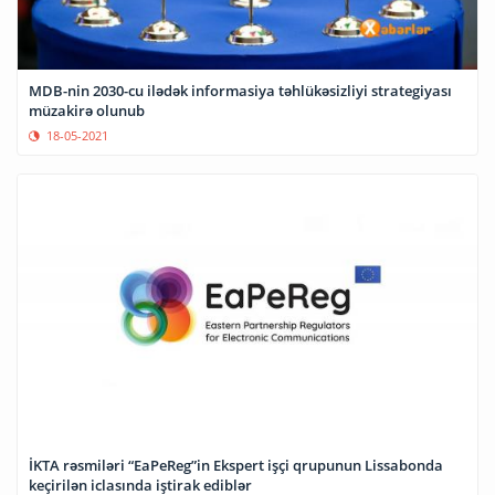
MDB-nin 2030-cu ilədək informasiya təhlükəsizliyi strategiyası
müzakirə olunub
18-05-2021
İKTA rəsmiləri “EaPeReg”in Ekspert işçi qrupunun Lissabonda
keçirilən iclasında iştirak ediblər