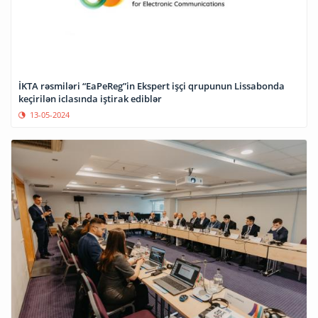
İKTA rəsmiləri “EaPeReg”in Ekspert işçi qrupunun Lissabonda
keçirilən iclasında iştirak ediblər
13-05-2024