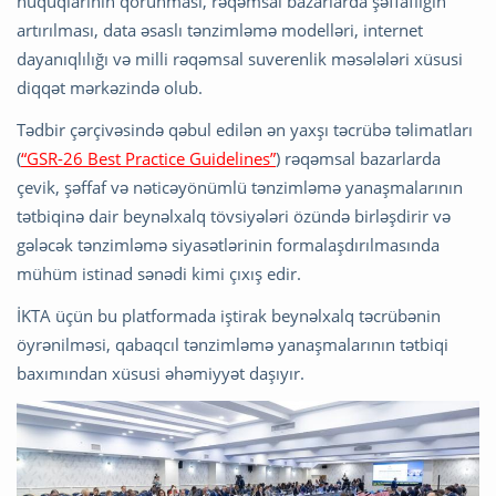
hüquqlarının qorunması, rəqəmsal bazarlarda şəffaflığın
artırılması, data əsaslı tənzimləmə modelləri, internet
dayanıqlılığı və milli rəqəmsal suverenlik məsələləri xüsusi
diqqət mərkəzində olub.
Tədbir çərçivəsində qəbul edilən ən yaxşı təcrübə təlimatları
(
“GSR-26 Best Practice Guidelines”
) rəqəmsal bazarlarda
çevik, şəffaf və nəticəyönümlü tənzimləmə yanaşmalarının
tətbiqinə dair beynəlxalq tövsiyələri özündə birləşdirir və
gələcək tənzimləmə siyasətlərinin formalaşdırılmasında
mühüm istinad sənədi kimi çıxış edir.
İKTA üçün bu platformada iştirak beynəlxalq təcrübənin
öyrənilməsi, qabaqcıl tənzimləmə yanaşmalarının tətbiqi
baxımından xüsusi əhəmiyyət daşıyır.