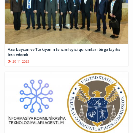
Azərbaycan və Türkiyənin tənzimləyici qurumları birgə layihə
icra edəcək
20-11-2025