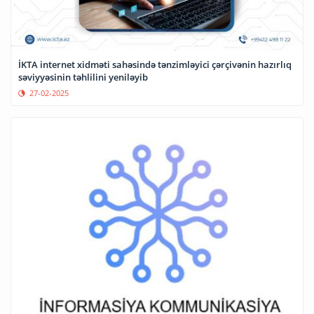
İKTA internet xidməti sahəsində tənzimləyici çərçivənin hazırlıq
səviyyəsinin təhlilini yeniləyib
27-02-2025