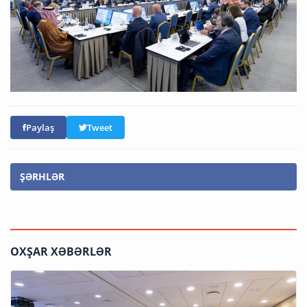
Paylaş
Tweet
ŞƏRHLƏR
OXŞAR XƏBƏRLƏR