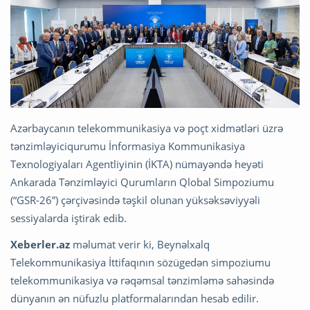
Azərbaycanın telekommunikasiya və poçt xidmətləri üzrə
tənzimləyiciqurumu İnformasiya Kommunikasiya
Texnologiyaları Agentliyinin (İKTA) nümayəndə heyəti
Ankarada Tənzimləyici Qurumların Qlobal Simpoziumu
(“GSR-26”) çərçivəsində təşkil olunan yüksəksəviyyəli
sessiyalarda iştirak edib.
Xeberler.az
məlumat verir ki, Beynəlxalq
Telekommunikasiya İttifaqının sözügedən simpoziumu
telekommunikasiya və rəqəmsal tənzimləmə sahəsində
dünyanın ən nüfuzlu platformalarından hesab edilir.