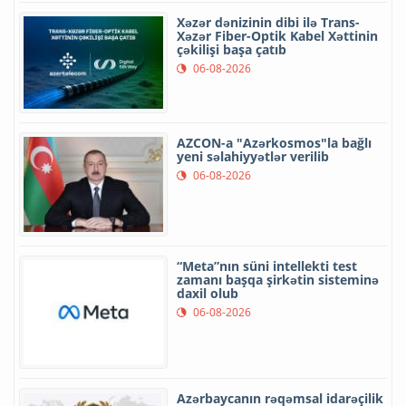
Xəzər dənizinin dibi ilə Trans-
Xəzər Fiber-Optik Kabel Xəttinin
çəkilişi başa çatıb
06-08-2026
AZCON-a "Azərkosmos"la bağlı
yeni səlahiyyətlər verilib
06-08-2026
“Meta”nın süni intellekti test
zamanı başqa şirkətin sisteminə
daxil olub
06-08-2026
Azərbaycanın rəqəmsal idarəçilik