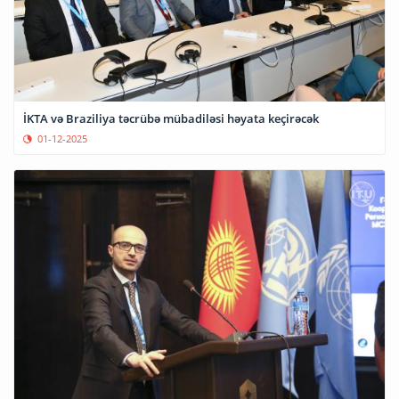
İKTA və Braziliya təcrübə mübadiləsi həyata keçirəcək
01-12-2025