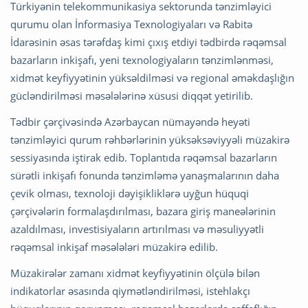
Türkiyənin telekommunikasiya sektorunda tənzimləyici
qurumu olan İnformasiya Texnologiyaları və Rabitə
İdarəsinin əsas tərəfdaş kimi çıxış etdiyi tədbirdə rəqəmsal
bazarların inkişafı, yeni texnologiyaların tənzimlənməsi,
xidmət keyfiyyətinin yüksəldilməsi və regional əməkdaşlığın
gücləndirilməsi məsələlərinə xüsusi diqqət yetirilib.
Tədbir çərçivəsində Azərbaycan nümayəndə heyəti
tənzimləyici qurum rəhbərlərinin yüksəksəviyyəli müzakirə
sessiyasında iştirak edib. Toplantıda rəqəmsal bazarların
sürətli inkişafı fonunda tənzimləmə yanaşmalarının daha
çevik olması, texnoloji dəyişikliklərə uyğun hüquqi
çərçivələrin formalaşdırılması, bazara giriş maneələrinin
azaldılması, investisiyaların artırılması və məsuliyyətli
rəqəmsal inkişaf məsələləri müzakirə edilib.
Müzakirələr zamanı xidmət keyfiyyətinin ölçülə bilən
indikatorlar əsasında qiymətləndirilməsi, istehlakçı