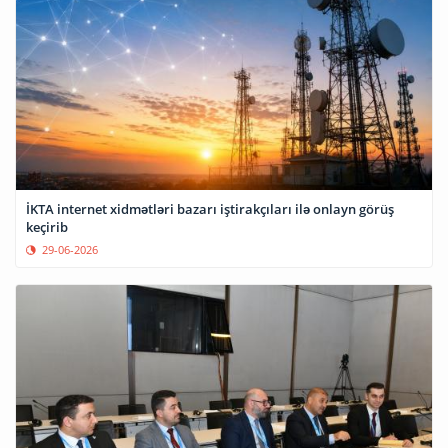
İKTA internet xidmətləri bazarı iştirakçıları ilə onlayn görüş
keçirib
29-06-2026