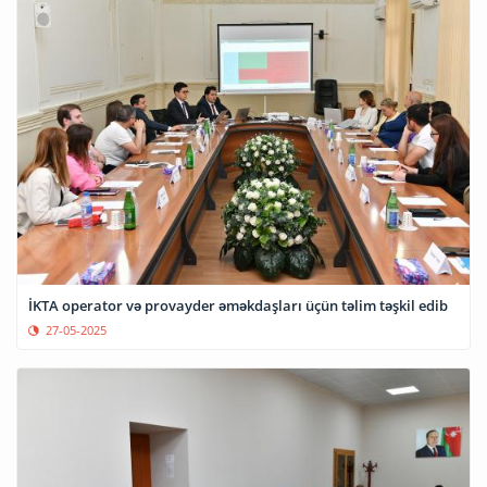
İKTA operator və provayder əməkdaşları üçün təlim təşkil edib
27-05-2025