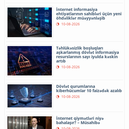
İnternet informasiya
ehtiyatlarının sahibləri üçün yeni
öhdəliklər müəyyənləşib
10-08-2026
Təhlükəsizlik boşluqları
aşkarlanmış dövlət informasiya
resurslarının sayı iyulda kəskin
artıb
10-08-2026
Dövlət qurumlarına
kiberhücumlar 10 faizədək azalıb
10-08-2026
İnternet qiymətləri niyə
bahalaşır? – Müsahibə
10-08-2026