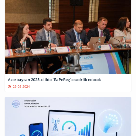
Azərbaycan 2025-ci ildə “EaPeReg”ə sədrlik edəcək
29-05-2024