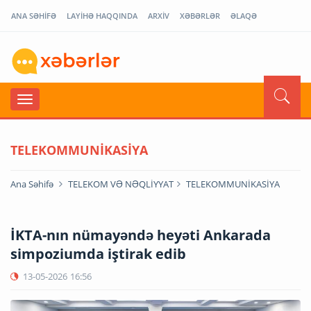
ANA SƏHİFƏ
LAYİHƏ HAQQINDA
ARXİV
XƏBƏRLƏR
ƏLAQƏ
TELEKOMMUNİKASİYA
Ana Səhifə
TELEKOM VƏ NƏQLİYYAT
TELEKOMMUNİKASİYA
İKTA-nın nümayəndə heyəti Ankarada
simpoziumda iştirak edib
13-05-2026
16:56