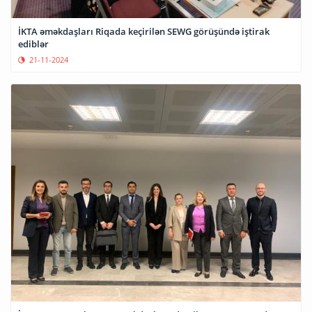
İKTA əməkdaşları Riqada keçirilən SEWG görüşündə iştirak
ediblər
21-11-2024