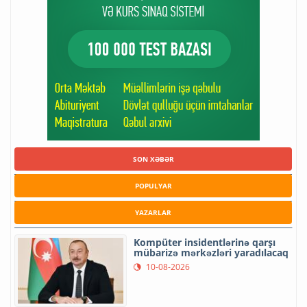
SON XƏBƏR
POPULYAR
YAZARLAR
Kompüter insidentlərinə qarşı
mübarizə mərkəzləri yaradılacaq
10-08-2026