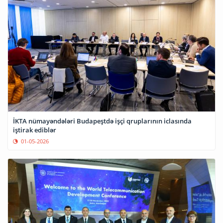
İKTA nümayəndələri Budapeştdə işçi qruplarının iclasında
iştirak ediblər
01-05-2026