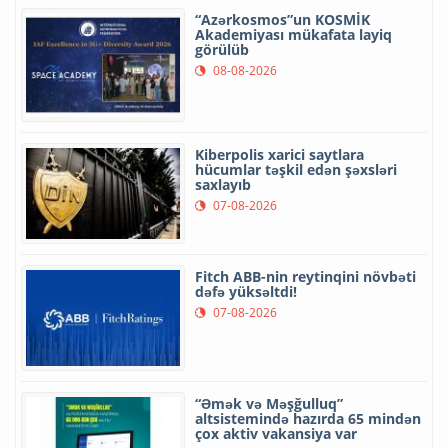
“Azərkosmos”un KOSMİK
Akademiyası mükafata layiq
görülüb
08-08-2026
Kiberpolis xarici saytlara
hücumlar təşkil edən şəxsləri
saxlayıb
07-08-2026
Fitch ABB-nin reytinqini növbəti
dəfə yüksəltdi!
07-08-2026
“Əmək və Məşğulluq”
altsistemində hazırda 65 mindən
çox aktiv vakansiya var