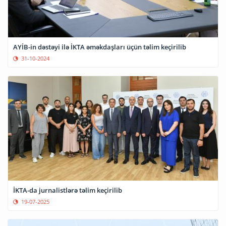
AYİB-in dəstəyi ilə İKTA əməkdaşları üçün təlim keçirilib
31-10-2024
İKTA-da jurnalistlərə təlim keçirilib
19-07-2025