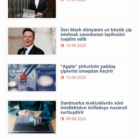
İlon Mask dünyanın ən böyük çip
istehsalı zavodunun layihəsini
təqdim edib
10-08-2026
"Apple" şirkətinin yaddaş
çiplərini sınaqdan keçirir
10-08-2026
Danimarka məktəblərdə süni
intellektdən istifadəyə nəzarəti
sərtləşdirir
08-08-2026