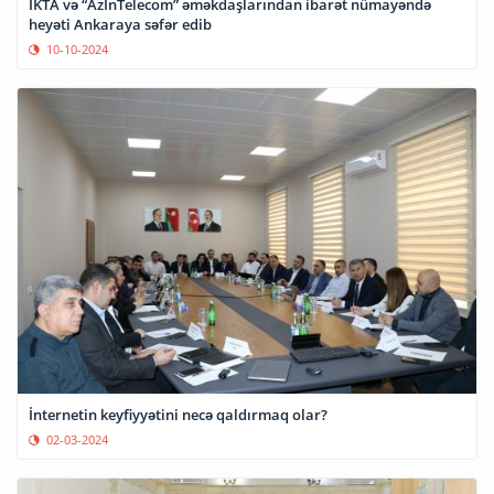
İKTA və “AzInTelecom” əməkdaşlarından ibarət nümayəndə
heyəti Ankaraya səfər edib
10-10-2024
İnternetin keyfiyyətini necə qaldırmaq olar?
02-03-2024