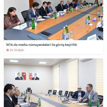
İKTA-da media nümayəndələri ilə görüş keçirilib
01-10-2024