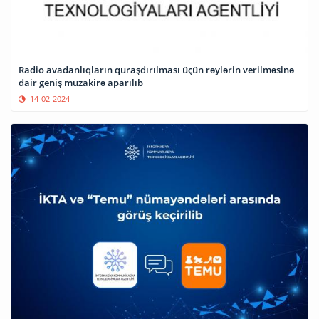
Radio avadanlıqların quraşdırılması üçün rəylərin verilməsinə
dair geniş müzakirə aparılıb
14-02-2024