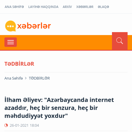
ANA SƏHİFƏ
LAYİHƏ HAQQINDA
ARXİV
XƏBƏRLƏR
ƏLAQƏ
TƏDBİRLƏR
Ana Səhifə
TƏDBİRLƏR
İlham Əliyev: "Azərbaycanda internet
azaddır, heç bir senzura, heç bir
məhdudiyyət yoxdur"
26-01-2021
18:04