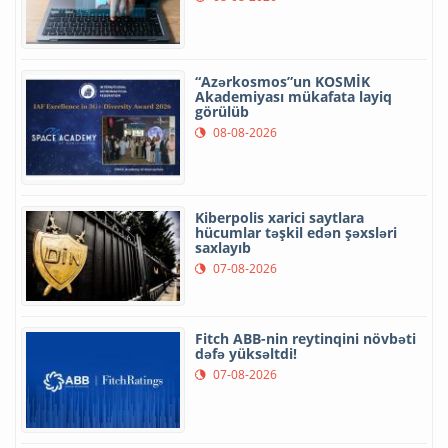
“Azərkosmos”un KOSMİK
Akademiyası mükafata layiq
görülüb
08-08-2026
Kiberpolis xarici saytlara
hücumlar təşkil edən şəxsləri
saxlayıb
07-08-2026
Fitch ABB-nin reytinqini növbəti
dəfə yüksəltdi!
07-08-2026