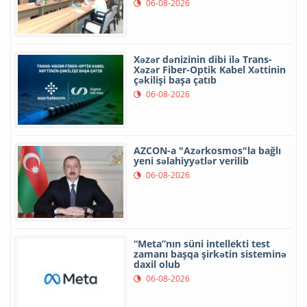
06-08-2026
Xəzər dənizinin dibi ilə Trans-
Xəzər Fiber-Optik Kabel Xəttinin
çəkilişi başa çatıb
06-08-2026
AZCON-a "Azərkosmos"la bağlı
yeni səlahiyyətlər verilib
06-08-2026
“Meta”nın süni intellekti test
zamanı başqa şirkətin sisteminə
daxil olub
06-08-2026