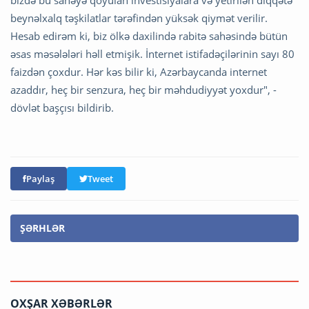
beynəlxalq təşkilatlar tərəfindən yüksək qiymət verilir.
Hesab edirəm ki, biz ölkə daxilində rabitə sahəsində bütün
əsas məsələləri həll etmişik. İnternet istifadəçilərinin sayı 80
faizdən çoxdur. Hər kəs bilir ki, Azərbaycanda internet
azaddır, heç bir senzura, heç bir məhdudiyyət yoxdur", -
dövlət başçısı bildirib.
Paylaş
Tweet
ŞƏRHLƏR
OXŞAR XƏBƏRLƏR