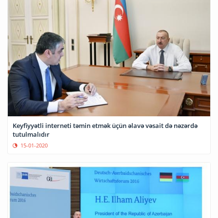
Keyfiyyətli interneti təmin etmək üçün əlavə vəsait də nəzərdə
tutulmalıdır
15-01-2020