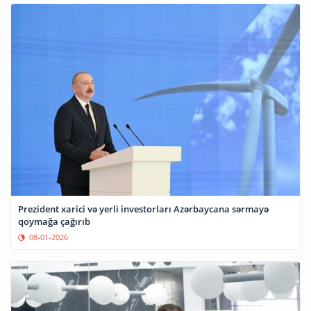
Prezident xarici və yerli investorları Azərbaycana sərmayə
qoymağa çağırıb
08-01-2026