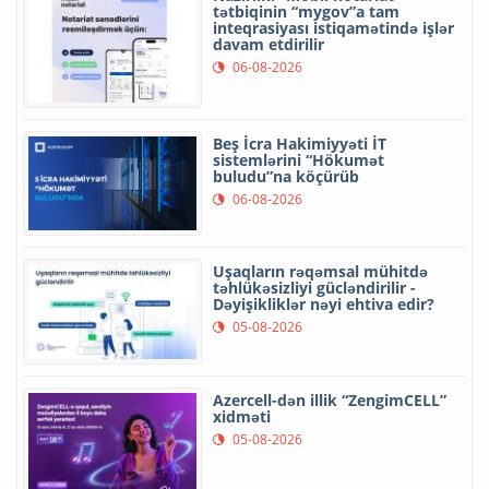
tətbiqinin “mygov”a tam
inteqrasiyası istiqamətində işlər
davam etdirilir
06-08-2026
Beş İcra Hakimiyyəti İT
sistemlərini “Hökumət
buludu”na köçürüb
06-08-2026
Uşaqların rəqəmsal mühitdə
təhlükəsizliyi gücləndirilir -
Dəyişikliklər nəyi ehtiva edir?
05-08-2026
Azercell-dən illik “ZengimCELL”
xidməti
05-08-2026