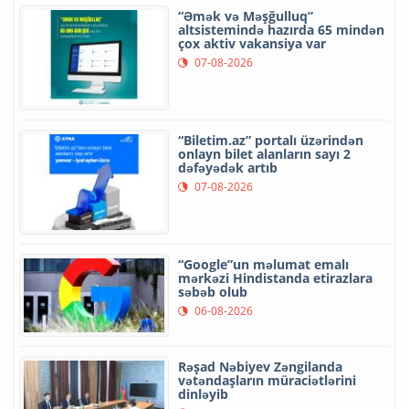
“Əmək və Məşğulluq”
altsistemində hazırda 65 mindən
çox aktiv vakansiya var
07-08-2026
“Biletim.az” portalı üzərindən
onlayn bilet alanların sayı 2
dəfəyədək artıb
07-08-2026
“Google”un məlumat emalı
mərkəzi Hindistanda etirazlara
səbəb olub
06-08-2026
Rəşad Nəbiyev Zəngilanda
vətəndaşların müraciətlərini
dinləyib