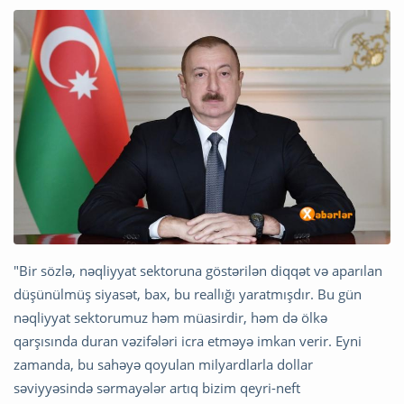
"Bir sözlə, nəqliyyat sektoruna göstərilən diqqət və aparılan
düşünülmüş siyasət, bax, bu reallığı yaratmışdır. Bu gün
nəqliyyat sektorumuz həm müasirdir, həm də ölkə
qarşısında duran vəzifələri icra etməyə imkan verir. Eyni
zamanda, bu sahəyə qoyulan milyardlarla dollar
səviyyəsində sərmayələr artıq bizim qeyri-neft