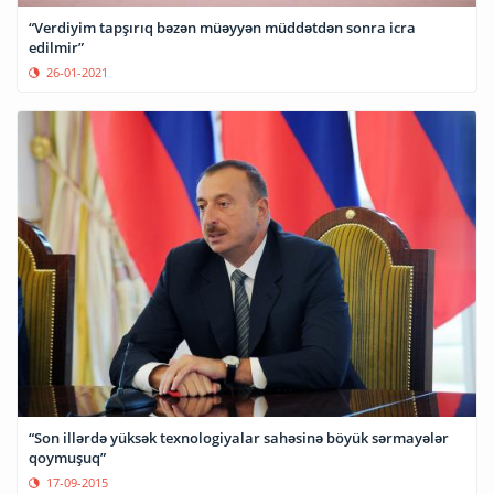
“Verdiyim tapşırıq bəzən müəyyən müddətdən sonra icra
edilmir”
26-01-2021
“Son illərdə yüksək texnologiyalar sahəsinə böyük sərmayələr
qoymuşuq”
17-09-2015