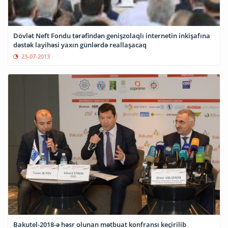
Dövlət Neft Fondu tərəfindən genişzolaqlı internetin inkişafına
dəstək layihəsi yaxın günlərdə reallaşacaq
23-07-2013
Bakutel-2018-ə həsr olunan mətbuat konfransı keçirilib