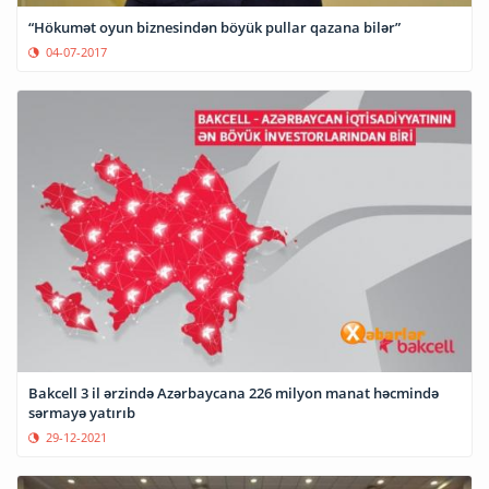
“Hökumət oyun biznesindən böyük pullar qazana bilər”
04-07-2017
Bakcell 3 il ərzində Azərbaycana 226 milyon manat həcmində
sərmayə yatırıb
29-12-2021