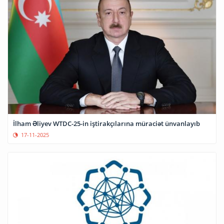
İlham Əliyev WTDC-25-in iştirakçılarına müraciət ünvanlayıb
17-11-2025