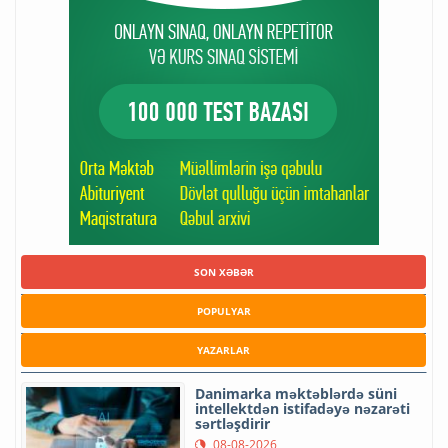
SON XƏBƏR
POPULYAR
YAZARLAR
Danimarka məktəblərdə süni
intellektdən istifadəyə nəzarəti
sərtləşdirir
08-08-2026