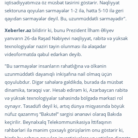
iqtisadiyyatımıza öz müsbət təsirini göstərir. Nəqliyyat
sektoruna qoyulan sərmayələr 1-2 ilə, hətta 5-10 ilə geri
qayıdan sərmayələr deyil. Bu, uzunmüddətli sərmayədir".
Xeberler.az
bildirir ki, bunu Prezident İlham Əliyev
yanvarın 26-da Rəşad Nəbiyevi nəqliyyat, rabitə və yüksək
texnologiyalar naziri təyin olunması ilə əlaqədar
videoformatda qəbul edərkən deyib.
"Bu sərmayələr insanların rahatlığına və ölkənin
uzunmüddətli dayanıqlı inkişafına nail olmaq üçün
qoyulubdur. Digər sahələrə gəldikdə, burada da müsbət
dinamika, tərəqqi var. Hesab edirəm ki, Azərbaycan rabitə
və yüksək texnologiyalar sahəsində bölgədə mərkəzi rol
oynayır. Təsadüfi deyil ki, artıq dünya miqyasında böyük
nüfuz qazanmış “Bakutel” sərgisi ənənəvi olaraq Bakıda
keçirilir. Beynəlxalq Telekommunikasiya İttifaqının
rəhbərləri ilə mənim çoxsaylı görüşlərim onu göstərir ki,
bizdə bu sahəyə qoyulan investisiyalara və yetirilən diqqətə