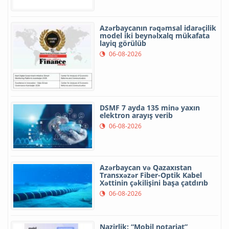
Azərbaycanın rəqəmsal idarəçilik
model iki beynəlxalq mükafata
layiq görülüb
06-08-2026
DSMF 7 ayda 135 minə yaxın
elektron arayış verib
06-08-2026
Azərbaycan və Qazaxıstan
Transxəzər Fiber-Optik Kabel
Xəttinin çəkilişini başa çatdırıb
06-08-2026
Nazirlik: “Mobil notariat”