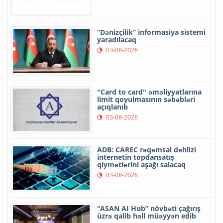
“Dənizçilik” informasiya sistemi
yaradılacaq
03-08-2026
"Card to card" əməliyyatlarına
limit qoyulmasının səbəbləri
açıqlanıb
03-08-2026
ADB: CAREC rəqəmsal dəhlizi
internetin topdansatış
qiymətlərini aşağı salacaq
03-08-2026
“ASAN AI Hub” növbəti çağırış
üzrə qalib həll müəyyən edib