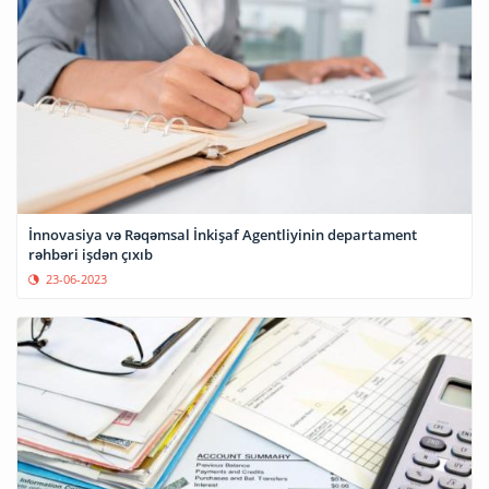
İnnovasiya və Rəqəmsal İnkişaf Agentliyinin departament
rəhbəri işdən çıxıb
23-06-2023