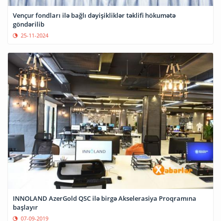
Vençur fondları ilə bağlı dəyişikliklər təklifi hökumətə
göndərilib
25-11-2024
INNOLAND AzerGold QSC ilə birgə Akselerasiya Proqramına
başlayır
07-09-2019