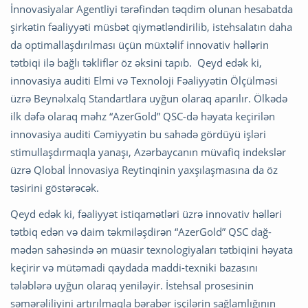
İnnovasiyalar Agentliyi tərəfindən təqdim olunan hesabatda
şirkətin fəaliyyəti müsbət qiymətləndirilib, istehsalatın daha
da optimallaşdırılması üçün müxtəlif innovativ həllərin
tətbiqi ilə bağlı təkliflər öz əksini tapıb. Qeyd edək ki,
innovasiya auditi Elmi və Texnoloji Fəaliyyətin Ölçülməsi
üzrə Beynəlxalq Standartlara uyğun olaraq aparılır. Ölkədə
ilk dəfə olaraq məhz “AzerGold” QSC-də həyata keçirilən
innovasiya auditi Cəmiyyətin bu sahədə gördüyü işləri
stimullaşdırmaqla yanaşı, Azərbaycanın müvafiq indekslər
üzrə Qlobal İnnovasiya Reytinqinin yaxşılaşmasına da öz
təsirini göstərəcək.
Qeyd edək ki, fəaliyyət istiqamətləri üzrə innovativ həlləri
tətbiq edən və daim təkmiləşdirən “AzerGold” QSC dağ-
mədən sahəsində ən müasir texnologiyaları tətbiqini həyata
keçirir və mütəmadi qaydada maddi-texniki bazasını
tələblərə uyğun olaraq yeniləyir. İstehsal prosesinin
səmərəliliyini artırılmaqla bərabər işçilərin sağlamlığının