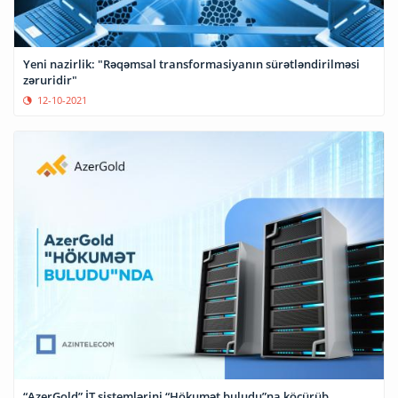
Yeni nazirlik: "Rəqəmsal transformasiyanın sürətləndirilməsi
zəruridir"
12-10-2021
“AzerGold” İT sistemlərini “Hökumət buludu”na köçürüb