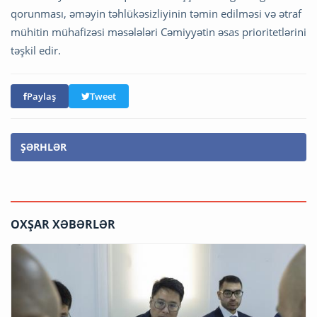
qorunması, əməyin təhlükəsizliyinin təmin edilməsi və ətraf
mühitin mühafizəsi məsələləri Cəmiyyətin əsas prioritetlərini
təşkil edir.
Paylaş
Tweet
ŞƏRHLƏR
OXŞAR XƏBƏRLƏR