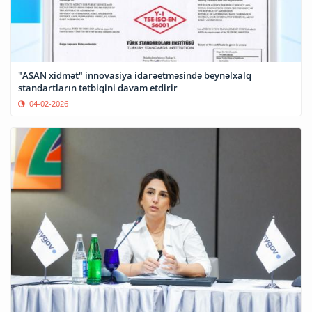
"ASAN xidmət" innovasiya idarəetməsində beynəlxalq
standartların tətbiqini davam etdirir
04-02-2026