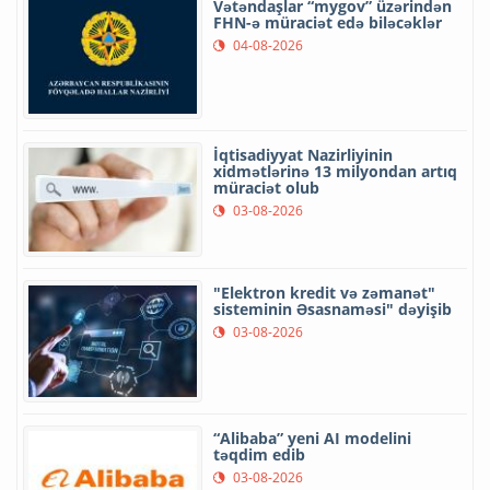
Vətəndaşlar “mygov” üzərindən
FHN-ə müraciət edə biləcəklər
04-08-2026
İqtisadiyyat Nazirliyinin
xidmətlərinə 13 milyondan artıq
müraciət olub
03-08-2026
"Elektron kredit və zəmanət"
sisteminin Əsasnaməsi" dəyişib
03-08-2026
“Alibaba” yeni AI modelini
təqdim edib
03-08-2026