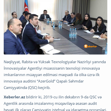
Nəqliyyat, Rabitə və Yüksək Texnologiyalar Nazirliyi yanında
İnnovasiyalar Agentliyi müəssisənin texnoloji innovasiya
imkanlarının müəyyən edilməsi məqsədi ilə ölkə üzrə ilk
innovasiya auditini “AzerGold” Qapalı Səhmdar
Cəmiyyətində (QSC) keçirib.
Xeberler.az
bildirir ki, 2019-cu ilin dekabrın 9-da QSC və
Agentlik arasında imzalanmış müqaviləyə əsasən audit
heyəti ilk olaraq Cəmiyyətin istehsal və idarəetmə prosesləri,