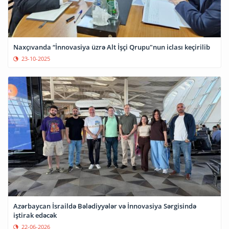
Naxçıvanda “İnnovasiya üzrə Alt İşçi Qrupu"nun iclası keçirilib
23-10-2025
Azərbaycan İsraildə Bələdiyyələr və İnnovasiya Sərgisində
iştirak edəcək
22-06-2026