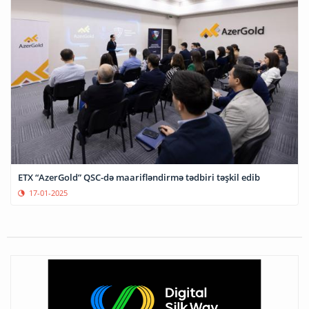
ETX “AzerGold” QSC-də maarifləndirmə tədbiri təşkil edib
17-01-2025