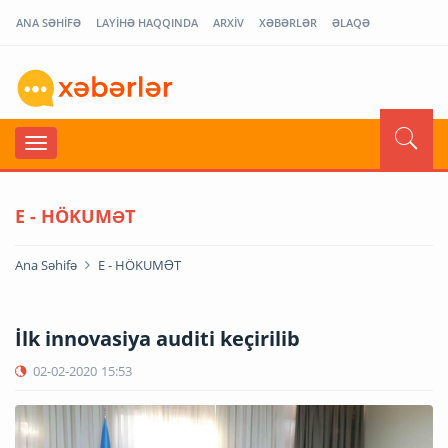
ANA SƏHİFƏ
LAYİHƏ HAQQINDA
ARXİV
XƏBƏRLƏR
ƏLAQƏ
E - HÖKUMƏT
Ana Səhifə
E - HÖKUMƏT
İlk innovasiya auditi keçirilib
02-02-2020
15:53