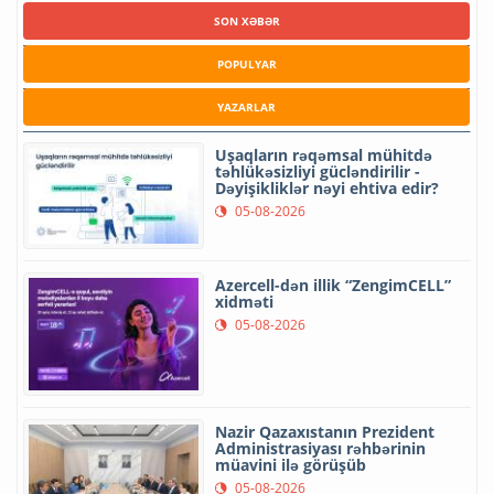
SON XƏBƏR
POPULYAR
YAZARLAR
Uşaqların rəqəmsal mühitdə
təhlükəsizliyi gücləndirilir -
Dəyişikliklər nəyi ehtiva edir?
05-08-2026
Azercell-dən illik “ZengimCELL”
xidməti
05-08-2026
Nazir Qazaxıstanın Prezident
Administrasiyası rəhbərinin
müavini ilə görüşüb
05-08-2026