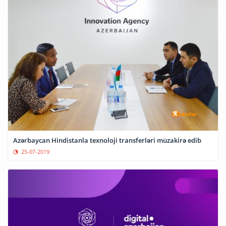
Azərbaycan Hindistanla texnoloji transferləri müzakirə edib
25-07-2019