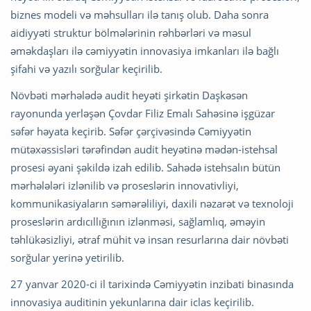
biznes modeli və məhsulları ilə tanış olub. Daha sonra
aidiyyəti struktur bölmələrinin rəhbərləri və məsul
əməkdaşları ilə cəmiyyətin innovasiya imkanları ilə bağlı
şifahi və yazılı sorğular keçirilib.
Növbəti mərhələdə audit heyəti şirkətin Daşkəsən
rayonunda yerləşən Çovdar Filiz Emalı Sahəsinə işgüzar
səfər həyata keçirib. Səfər çərçivəsində Cəmiyyətin
mütəxəssisləri tərəfindən audit heyətinə mədən-istehsal
prosesi əyani şəkildə izah edilib. Sahədə istehsalın bütün
mərhələləri izlənilib və proseslərin innovativliyi,
kommunikasiyaların səmərəliliyi, daxili nəzarət və texnoloji
proseslərin ardıcıllığının izlənməsi, sağlamlıq, əməyin
təhlükəsizliyi, ətraf mühit və insan resurlarına dair növbəti
sorğular yerinə yetirilib.
27 yanvar 2020-ci il tarixində Cəmiyyətin inzibati binasında
innovasiya auditinin yekunlarına dair iclas keçirilib.