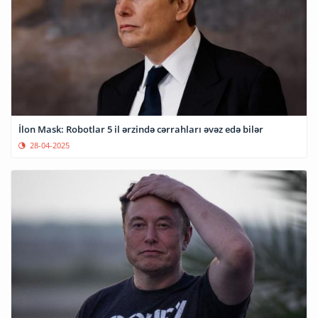
İlon Mask: Robotlar 5 il ərzində cərrahları əvəz edə bilər
28-04-2025