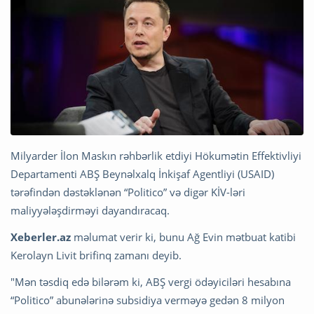
Milyarder İlon Maskın rəhbərlik etdiyi Hökumətin Effektivliyi
Departamenti ABŞ Beynəlxalq İnkişaf Agentliyi (USAID)
tərəfindən dəstəklənən “Politico” və digər KİV-ləri
maliyyələşdirməyi dayandıracaq.
Xeberler.az
məlumat verir ki, bunu Ağ Evin mətbuat katibi
Kerolayn Livit brifinq zamanı deyib.
"Mən təsdiq edə bilərəm ki, ABŞ vergi ödəyiciləri hesabına
“Politico” abunələrinə subsidiya verməyə gedən 8 milyon