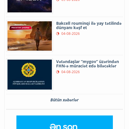
Bakcell rouminqi ilə yay tətilində
dünyanı kəşf et
04-08-2026
Vətəndaşlar “mygov” üzərindən
FHN-ə müraciət edə biləcəklər
04-08-2026
Bütün xəbərlər