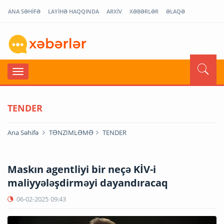
ANA SƏHİFƏ
LAYİHƏ HAQQINDA
ARXİV
XƏBƏRLƏR
ƏLAQƏ
TENDER
Ana Səhifə
TƏNZİMLƏMƏ
TENDER
Maskın agentliyi bir neçə KİV-i
maliyyələşdirməyi dayandıracaq
06-02-2025
09:43