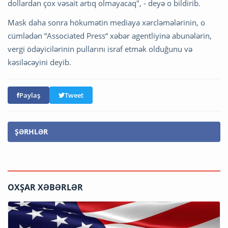
dollardan çox vəsait artıq olmayacaq", - deyə o bildirib.
Mask daha sonra hökumətin mediaya xərcləmələrinin, o
cümlədən “Associated Press“ xəbər agentliyinə abunələrin,
vergi ödəyicilərinin pullarını israf etmək olduğunu və
kəsiləcəyini deyib.
Paylaş
Tweet
ŞƏRHLƏR
OXŞAR XƏBƏRLƏR