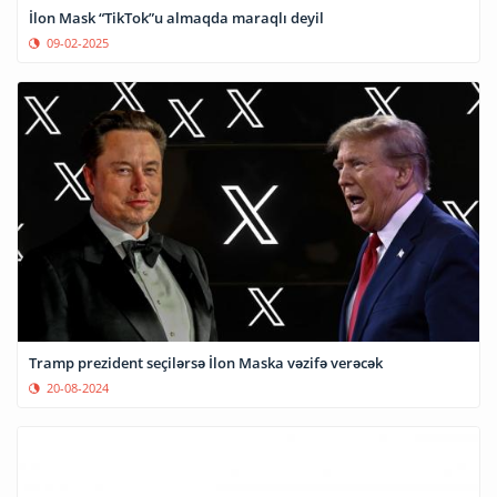
İlon Mask “TikTok”u almaqda maraqlı deyil
09-02-2025
Tramp prezident seçilərsə İlon Maska vəzifə verəcək
20-08-2024