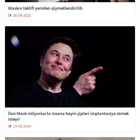
Maskın təklifi yenidən qiymətləndirilib
26-04-2022
İlon Mask milyonlarla insana beyin çipləri implantasiya etmək
istəyir
23-08-2024