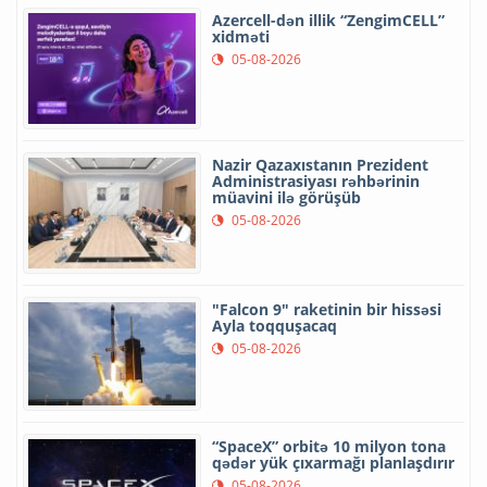
Azercell-dən illik “ZengimCELL”
xidməti
05-08-2026
Nazir Qazaxıstanın Prezident
Administrasiyası rəhbərinin
müavini ilə görüşüb
05-08-2026
"Falcon 9" raketinin bir hissəsi
Ayla toqquşacaq
05-08-2026
“SpaceX” orbitə 10 milyon tona
qədər yük çıxarmağı planlaşdırır
05-08-2026