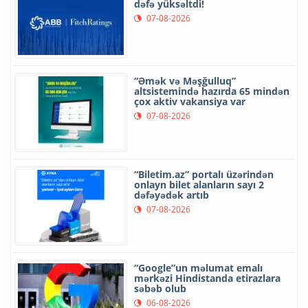
dəfə yüksəltdi!
07-08-2026
“Əmək və Məşğulluq”
altsistemində hazırda 65 mindən
çox aktiv vakansiya var
07-08-2026
“Biletim.az” portalı üzərindən
onlayn bilet alanların sayı 2
dəfəyədək artıb
07-08-2026
“Google”un məlumat emalı
mərkəzi Hindistanda etirazlara
səbəb olub
06-08-2026