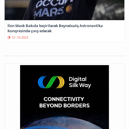
İlon Mask Bakıda keçiriləcək Beynəlxalq Astronavtika
Konqresində çıxış edəcək
01-10-2023