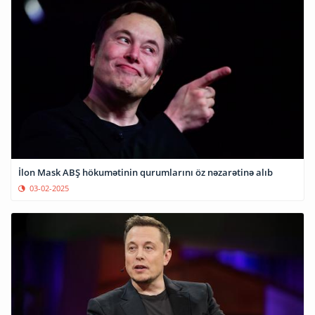
İlon Mask ABŞ hökumətinin qurumlarını öz nəzarətinə alıb
03-02-2025