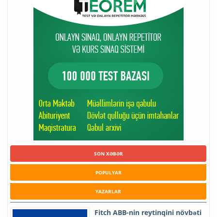
SON XƏBƏR
POPULYAR
YAZARLAR
Fitch ABB-nin reytinqini növbəti