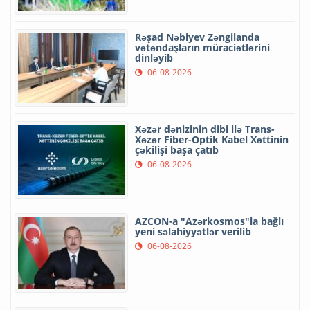
Rəşad Nəbiyev Zəngilanda
vətəndaşların müraciətlərini
dinləyib
06-08-2026
Xəzər dənizinin dibi ilə Trans-
Xəzər Fiber-Optik Kabel Xəttinin
çəkilişi başa çatıb
06-08-2026
AZCON-a "Azərkosmos"la bağlı
yeni səlahiyyətlər verilib
06-08-2026