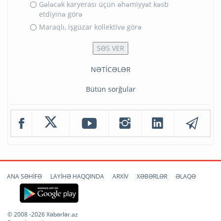
Gələcək karyerası üçün əhəmiyyət kəsb
etdiyinə görə
Maraqlı, işgüzar kollektivə görə
NƏTİCƏLƏR
Bütün sorğular
ANA SƏHİFƏ
LAYİHƏ HAQQINDA
ARXİV
XƏBƏRLƏR
ƏLAQƏ
© 2008 -2026 Xəbərlər.az