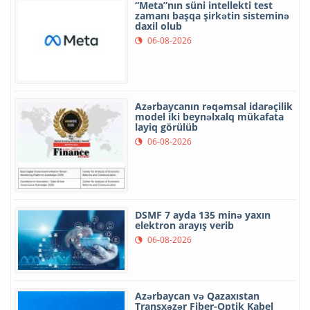
“Meta”nın süni intellekti test
zamanı başqa şirkətin sisteminə
daxil olub
06-08-2026
Azərbaycanın rəqəmsal idarəçilik
model iki beynəlxalq mükafata
layiq görülüb
06-08-2026
DSMF 7 ayda 135 minə yaxın
elektron arayış verib
06-08-2026
Azərbaycan və Qazaxıstan
Transxəzər Fiber-Optik Kabel