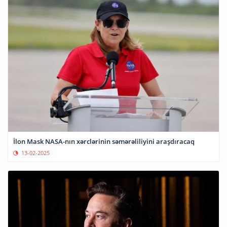
İlon Mask NASA-nın xərclərinin səmərəliliyini araşdıracaq
13-02-2025