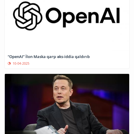
“OpenAI” İlon Maska qarşı əks-iddia qaldırıb
10-04-2025