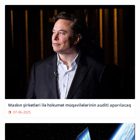
Maskın şirkətləri ilə hökumət müqavilələrinin auditi aparılacaq
07-06-2025