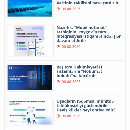
Xəttinin çəkilişini başa çatdırıb
06-08-2026
Nazirlik: “Mobil notariat”
tətbiqinin “mygov”a tam
inteqrasiyası istiqamətində işlər
davam etdirilir
06-08-2026
Beş İcra Hakimiyyəti İT
sistemlərini “Hökumət
buludu”na köçürüb
06-08-2026
Uşaqların rəqəmsal mühitdə
təhlükəsizliyi gücləndirilir -
Dəyişikliklər nəyi ehtiva edir?
05-08-2026