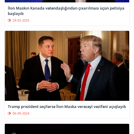
İlon Maskın Kanada vətəndaşlığından çıxarılması üçün petisiya
başlayıb
24-02-2025
Tramp prezident seçilərsə İlon Maska verəcəyi vəzifəni açıqlayıb
06-09-2024