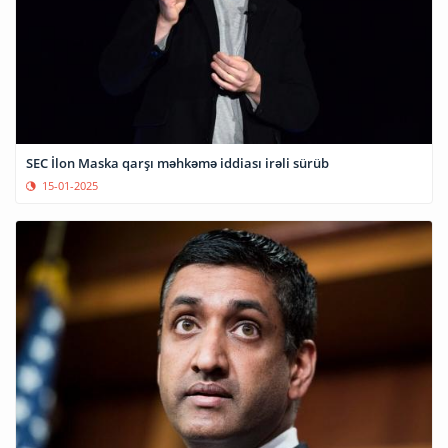
SEC İlon Maska qarşı məhkəmə iddiası irəli sürüb
15-01-2025