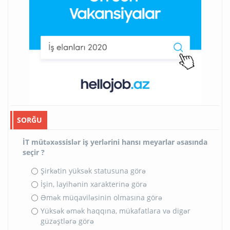
SORĞU
İT mütəxəssislər iş yerlərini hansı meyarlar əsasında
seçir ?
Şirkətin yüksək statusuna görə
İşin, layihənin xarakterinə görə
Əmək müqaviləsinin olmasına görə
Yüksək əmək haqqına, mükafatlara və digər
güzəştlərə görə