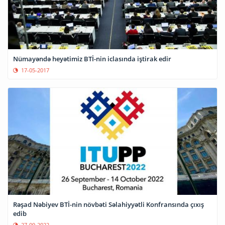
Nümayəndə heyətimiz BTİ-nin iclasında iştirak edir
17-05-2017
Rəşad Nəbiyev BTİ-nin növbəti Səlahiyyətli Konfransında çıxış
edib
27-09-2022