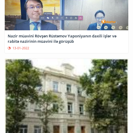
Nazir müavini Rövşən Rüstəmov Yaponiyanın daxili işlər və
rabitə nazirinin müavini ilə görüşüb
13-01-2022