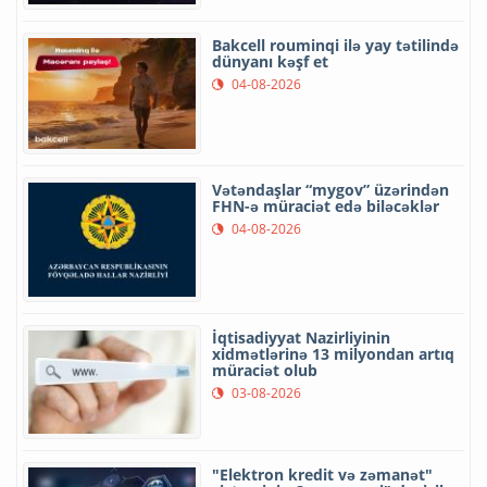
Bakcell rouminqi ilə yay tətilində
dünyanı kəşf et
04-08-2026
Vətəndaşlar “mygov” üzərindən
FHN-ə müraciət edə biləcəklər
04-08-2026
İqtisadiyyat Nazirliyinin
xidmətlərinə 13 milyondan artıq
müraciət olub
03-08-2026
"Elektron kredit və zəmanət"