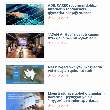
ADB: CAREC rəqəmsal dəhlizi
internetin topdansatış
qiymətlərini aşağı salacaq
03-08-2026
“ASAN AI Hub” növbəti çağırış
üzrə qalib həll müəyyən edib
03-08-2026
Nazir Rəşad Nəbiyev Zəngilanda
vətəndaşları qəbul edəcək
03-08-2026
Magistraturaya qəbul olunanların
nəzərinə: Qeydiyyat yalnız
“mygov” üzərindən aparılacaq
03-08-2026