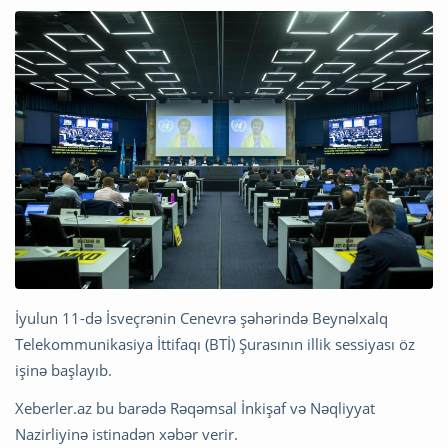
İyulun 11-də İsveçrənin Cenevrə şəhərində Beynəlxalq
Telekommunikasiya İttifaqı (BTİ) Şurasının illik sessiyası öz
işinə başlayıb.
Xeberler.az bu barədə Rəqəmsal İnkişaf və Nəqliyyat
Nazirliyinə istinadən xəbər verir.