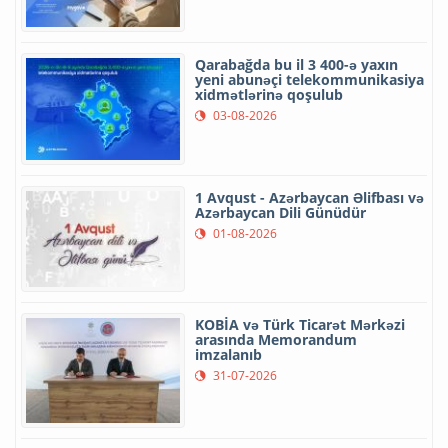
Qarabağda bu il 3 400-ə yaxın
yeni abunəçi telekommunikasiya
xidmətlərinə qoşulub
03-08-2026
1 Avqust - Azərbaycan Əlifbası və
Azərbaycan Dili Günüdür
01-08-2026
KOBİA və Türk Ticarət Mərkəzi
arasında Memorandum
imzalanıb
31-07-2026