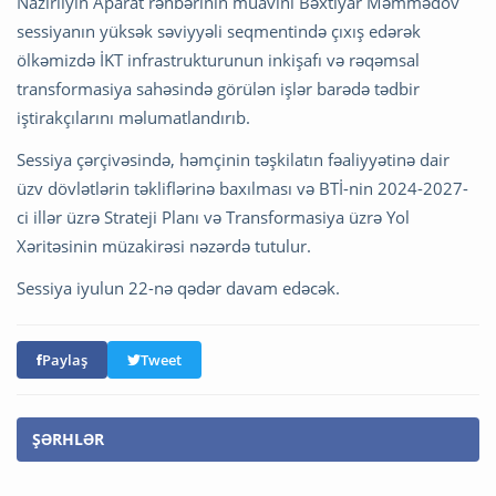
Nazirliyin Aparat rəhbərinin müavini Bəxtiyar Məmmədov
sessiyanın yüksək səviyyəli seqmentində çıxış edərək
ölkəmizdə İKT infrastrukturunun inkişafı və rəqəmsal
transformasiya sahəsində görülən işlər barədə tədbir
iştirakçılarını məlumatlandırıb.
Sessiya çərçivəsində, həmçinin təşkilatın fəaliyyətinə dair
üzv dövlətlərin təkliflərinə baxılması və BTİ-nin 2024-2027-
ci illər üzrə Strateji Planı və Transformasiya üzrə Yol
Xəritəsinin müzakirəsi nəzərdə tutulur.
Sessiya iyulun 22-nə qədər davam edəcək.
Paylaş
Tweet
ŞƏRHLƏR