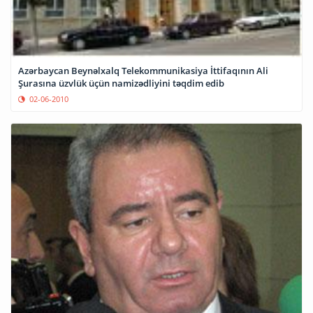
Azərbaycan Beynəlxalq Telekommunikasiya İttifaqının Ali
Şurasına üzvlük üçün namizədliyini təqdim edib
02-06-2010