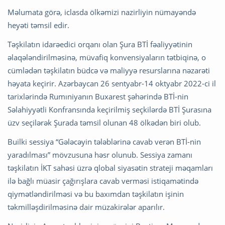
Məlumata görə, iclasda ölkəmizi nazirliyin nümayəndə
heyəti təmsil edir.
Təşkilatın idarəedici orqanı olan Şura BTİ fəaliyyətinin
əlaqələndirilməsinə, müvafiq konvensiyaların tətbiqinə, o
cümlədən təşkilatın büdcə və maliyyə resurslarına nəzarəti
həyata keçirir. Azərbaycan 26 sentyabr-14 oktyabr 2022-ci il
tarixlərində Rumıniyanın Buxarest şəhərində BTİ-nin
Səlahiyyətli Konfransında keçirilmiş seçkilərdə BTİ Şurasına
üzv seçilərək Şurada təmsil olunan 48 ölkədən biri olub.
Builki sessiya “Gələcəyin tələblərinə cavab verən BTİ-nin
yaradılması” mövzusuna həsr olunub. Sessiya zamanı
təşkilatın İKТ sahəsi üzrə qlobal siyasətin strateji məqamları
ilə bağlı müasir çağırışlara cavab verməsi istiqamətində
qiymətləndirilməsi və bu baxımdan təşkilatın işinin
təkmilləşdirilməsinə dair müzakirələr aparılır.