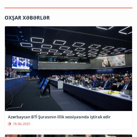
OXŞAR XƏBƏRLƏR
Azərbaycan BTİ Şurasının illik sessiyasında iştirak edir
18-06-2025