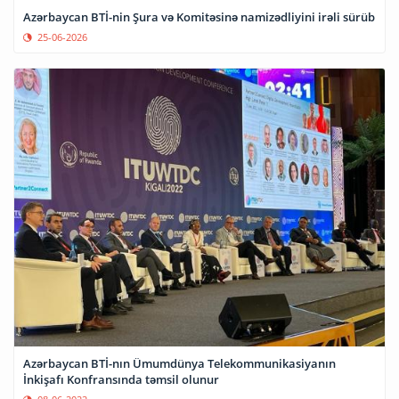
Azərbaycan BTİ-nin Şura və Komitəsinə namizədliyini irəli sürüb
25-06-2026
Azərbaycan BTİ-nın Ümumdünya Telekommunikasiyanın
İnkişafı Konfransında təmsil olunur