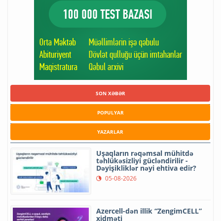
SON XƏBƏR
POPULYAR
YAZARLAR
Uşaqların rəqəmsal mühitdə
təhlükəsizliyi gücləndirilir -
Dəyişikliklər nəyi ehtiva edir?
05-08-2026
Azercell-dən illik “ZengimCELL”
xidməti