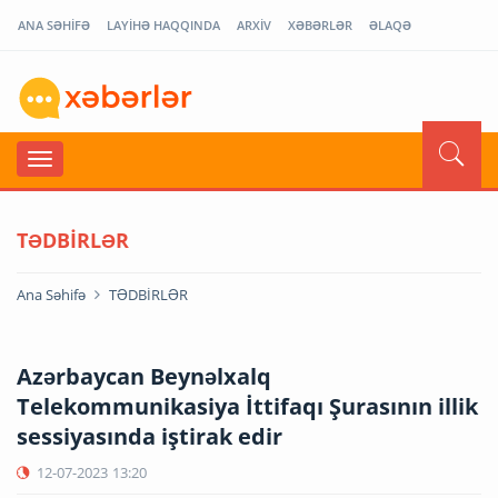
ANA SƏHİFƏ
LAYİHƏ HAQQINDA
ARXİV
XƏBƏRLƏR
ƏLAQƏ
TƏDBİRLƏR
Ana Səhifə
TƏDBİRLƏR
Azərbaycan Beynəlxalq
Telekommunikasiya İttifaqı Şurasının illik
sessiyasında iştirak edir
12-07-2023
13:20