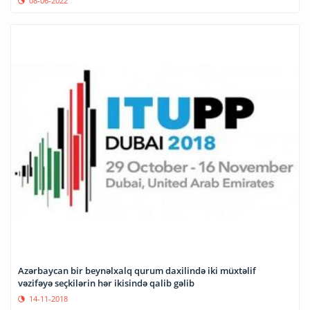
08-06-2022
Azərbaycan bir beynəlxalq qurum daxilində iki müxtəlif
vəzifəyə seçkilərin hər ikisində qalib gəlib
14-11-2018