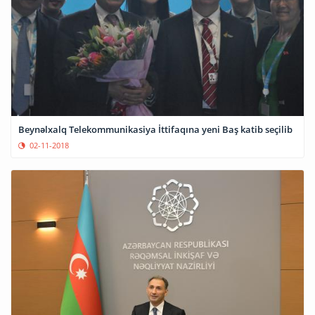
Beynəlxalq Telekommunikasiya İttifaqına yeni Baş katib seçilib
02-11-2018