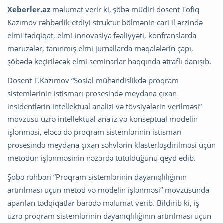
Xeberler.az
məlumat verir ki, şöbə müdiri dosent Tofiq
Kazımov rəhbərlik etdiyi struktur bölmənin cari il ərzində
elmi-tədqiqat, elmi-innovasiya fəaliyyəti, konfranslarda
məruzələr, tanınmış elmi jurnallarda məqalələrin çapı,
şöbədə keçiriləcək elmi seminarlar haqqında ətraflı danışıb.
Dosent T.Kazımov “Sosial mühəndislikdə proqram
sistemlərinin istismarı prosesində meydana çıxan
insidentlərin intellektual analizi və tövsiyələrin verilməsi”
mövzusu üzrə intellektual analiz və konseptual modelin
işlənməsi, eləcə də proqram sistemlərinin istismarı
prosesində meydana çıxan səhvlərin klasterləşdirilməsi üçün
metodun işlənməsinin nəzərdə tutulduğunu qeyd edib.
Şöbə rəhbəri “Proqram sistemlərinin dayanıqlılığının
artırılması üçün metod və modelin işlənməsi” mövzusunda
aparılan tədqiqatlar barədə məlumat verib. Bildirib ki, iş
üzrə proqram sistemlərinin dayanıqlılığının artırılması üçün