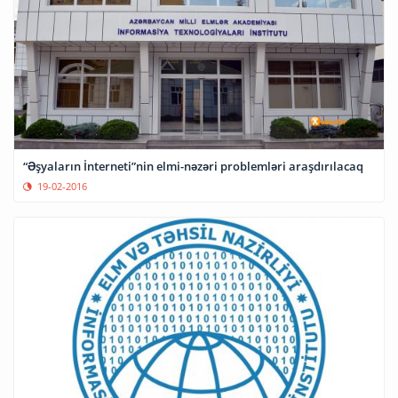
“Əşyaların İnterneti”nin elmi-nəzəri problemləri araşdırılacaq
19-02-2016