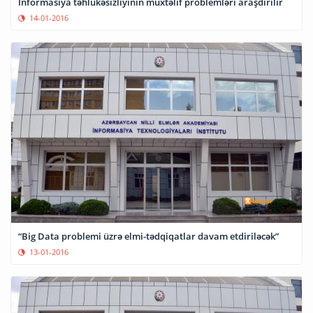
İnformasiya təhlükəsizliyinin müxtəlif problemləri araşdırılır
14-01-2016
“Big Data problemi üzrə elmi-tədqiqatlar davam etdiriləcək”
13-01-2016