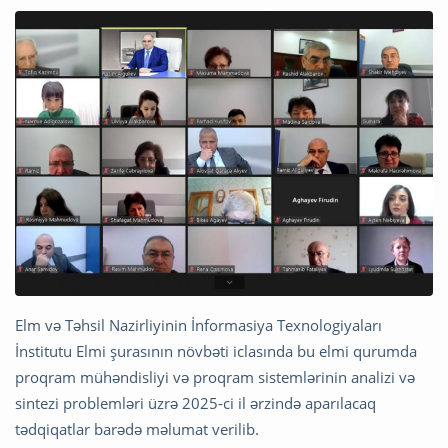
Elm və Təhsil Nazirliyinin İnformasiya Texnologiyaları
İnstitutu Elmi şurasının növbəti iclasında bu elmi qurumda
proqram mühəndisliyi və proqram sistemlərinin analizi və
sintezi problemləri üzrə 2025-ci il ərzində aparılaсaq
tədqiqatlar barədə məlumat verilib.