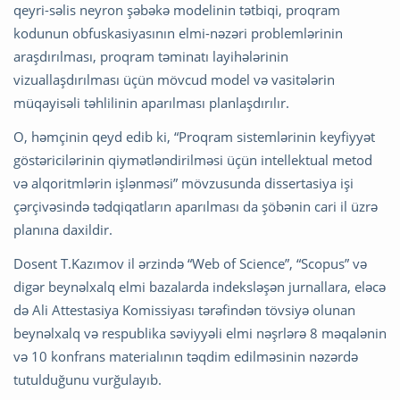
qeyri-səlis neyron şəbəkə modelinin tətbiqi, proqram
kodunun obfuskasiyasının elmi-nəzəri problemlərinin
araşdırılması, proqram təminatı layihələrinin
vizuallaşdırılması üçün mövcud model və vasitələrin
müqayisəli təhlilinin aparılması planlaşdırılır.
O, həmçinin qeyd edib ki, “Proqram sistemlərinin keyfiyyət
göstəricilərinin qiymətləndirilməsi üçün intellektual metod
və alqoritmlərin işlənməsi” mövzusunda dissertasiya işi
çərçivəsində tədqiqatların aparılması da şöbənin cari il üzrə
planına daxildir.
Dosent T.Kazımov il ərzində “Web of Science”, “Scopus” və
digər beynəlxalq elmi bazalarda indeksləşən jurnallara, eləcə
də Ali Attestasiya Komissiyası tərəfindən tövsiyə olunan
beynəlxalq və respublika səviyyəli elmi nəşrlərə 8 məqalənin
və 10 konfrans materialının təqdim edilməsinin nəzərdə
tutulduğunu vurğulayıb.