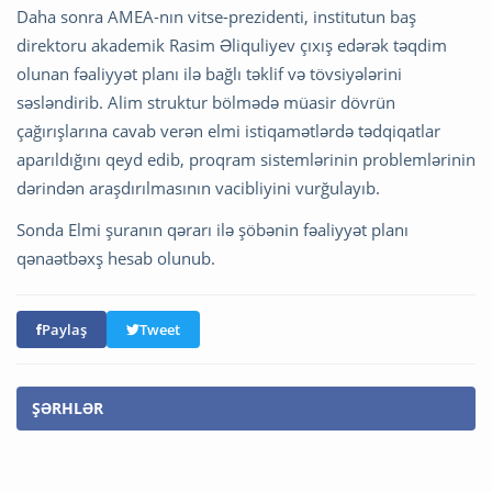
Daha sonra AMEA-nın vitse-prezidenti, institutun baş
direktoru akademik Rasim Əliquliyev çıxış edərək təqdim
olunan fəaliyyət planı ilə bağlı təklif və tövsiyələrini
səsləndirib. Alim struktur bölmədə müasir dövrün
çağırışlarına cavab verən elmi istiqamətlərdə tədqiqatlar
aparıldığını qeyd edib, proqram sistemlərinin problemlərinin
dərindən araşdırılmasının vacibliyini vurğulayıb.
Sonda Elmi şuranın qərarı ilə şöbənin fəaliyyət planı
qənaətbəxş hesab olunub.
Paylaş
Tweet
ŞƏRHLƏR