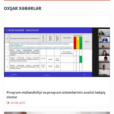
OXŞAR XƏBƏRLƏR
Proqram mühəndisliyi və proqram sistemlərinin analizi tədqiq
olunur
20-08-2025