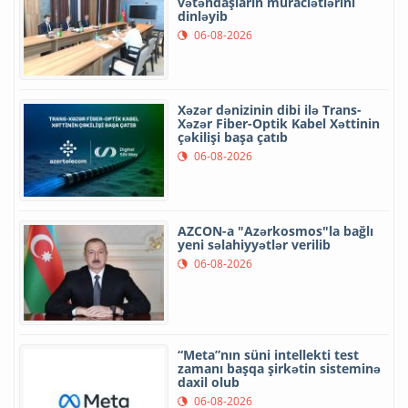
vətəndaşların müraciətlərini
dinləyib
06-08-2026
Xəzər dənizinin dibi ilə Trans-
Xəzər Fiber-Optik Kabel Xəttinin
çəkilişi başa çatıb
06-08-2026
AZCON-a "Azərkosmos"la bağlı
yeni səlahiyyətlər verilib
06-08-2026
“Meta”nın süni intellekti test
zamanı başqa şirkətin sisteminə
daxil olub
06-08-2026