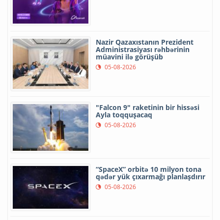
Nazir Qazaxıstanın Prezident
Administrasiyası rəhbərinin
müavini ilə görüşüb
05-08-2026
"Falcon 9" raketinin bir hissəsi
Ayla toqquşacaq
05-08-2026
“SpaceX” orbitə 10 milyon tona
qədər yük çıxarmağı planlaşdırır
05-08-2026