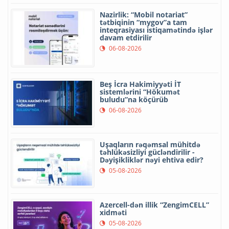
Nazirlik: “Mobil notariat”
tətbiqinin “mygov”a tam
inteqrasiyası istiqamətində işlər
davam etdirilir
06-08-2026
Beş İcra Hakimiyyəti İT
sistemlərini “Hökumət
buludu”na köçürüb
06-08-2026
Uşaqların rəqəmsal mühitdə
təhlükəsizliyi gücləndirilir -
Dəyişikliklər nəyi ehtiva edir?
05-08-2026
Azercell-dən illik “ZengimCELL”
xidməti
05-08-2026