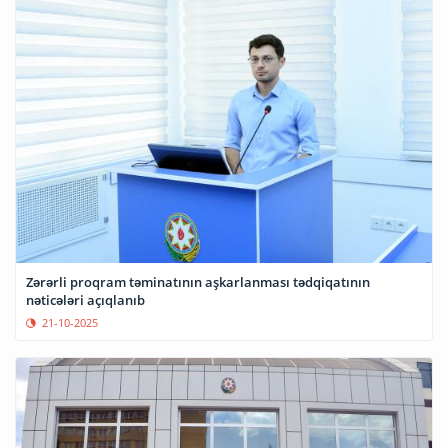
Zərərli proqram təminatının aşkarlanması tədqiqatının
nəticələri açıqlanıb
21-10-2025