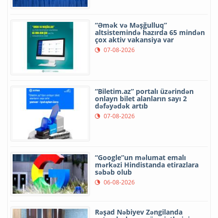
“Əmək və Məşğulluq”
altsistemində hazırda 65 mindən
çox aktiv vakansiya var
07-08-2026
“Biletim.az” portalı üzərindən
onlayn bilet alanların sayı 2
dəfəyədək artıb
07-08-2026
“Google”un məlumat emalı
mərkəzi Hindistanda etirazlara
səbəb olub
06-08-2026
Rəşad Nəbiyev Zəngilanda