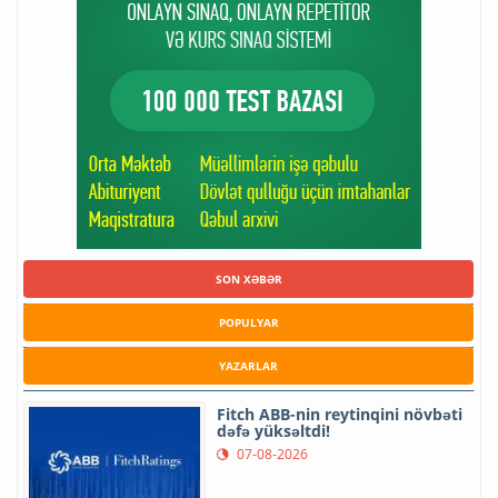
SON XƏBƏR
POPULYAR
YAZARLAR
Fitch ABB-nin reytinqini növbəti
dəfə yüksəltdi!
07-08-2026