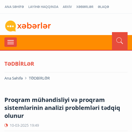
ANA SƏHİFƏ
LAYİHƏ HAQQINDA
ARXİV
XƏBƏRLƏR
ƏLAQƏ
TƏDBİRLƏR
Ana Səhifə
TƏDBİRLƏR
Proqram mühəndisliyi və proqram
sistemlərinin analizi problemləri tədqiq
olunur
10-03-2025
19:49