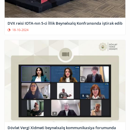
DVX rəisi IOTA-nın 5-ci İllik Beynəlxalq Konfransında iştirak edib
18-10-2024
Dövlət Vergi Xidməti beynəlxalq kommunikasiya forumunda