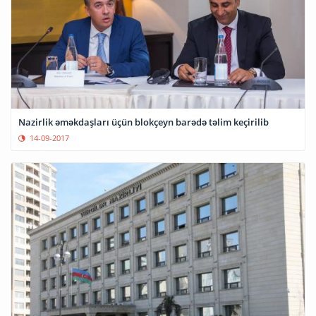
Nazirlik əməkdaşları üçün blokçeyn barədə təlim keçirilib
14-09-2017