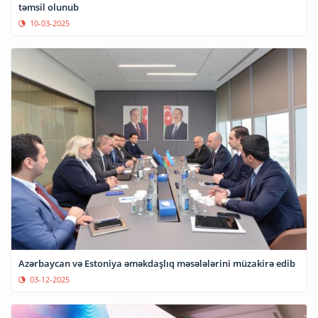
təmsil olunub
10-03-2025
Azərbaycan və Estoniya əməkdaşlıq məsələlərini müzakirə edib
03-12-2025