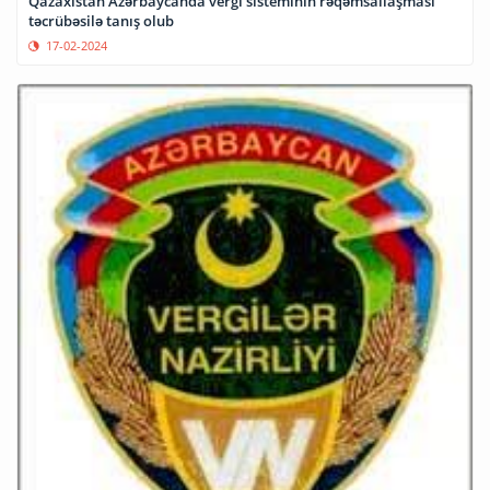
Qazaxıstan Azərbaycanda vergi sisteminin rəqəmsallaşması
təcrübəsilə tanış olub
17-02-2024