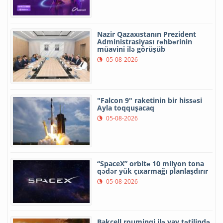
Nazir Qazaxıstanın Prezident
Administrasiyası rəhbərinin
müavini ilə görüşüb
05-08-2026
"Falcon 9" raketinin bir hissəsi
Ayla toqquşacaq
05-08-2026
“SpaceX” orbitə 10 milyon tona
qədər yük çıxarmağı planlaşdırır
05-08-2026
Bakcell rouminqi ilə yay tətilində