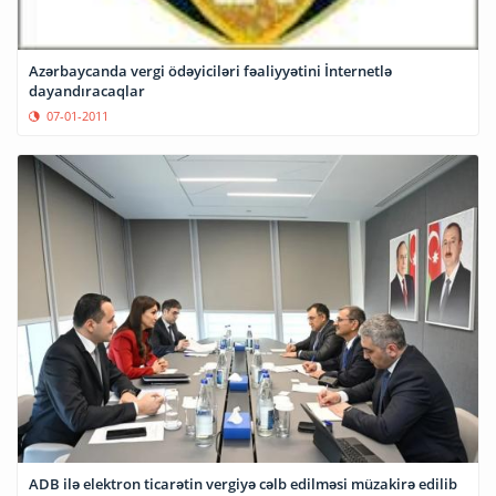
Azərbaycanda vergi ödəyiciləri fəaliyyətini İnternetlə
dayandıracaqlar
07-01-2011
ADB ilə elektron ticarətin vergiyə cəlb edilməsi müzakirə edilib