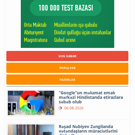
SON XƏBƏR
POPULYAR
YAZARLAR
“Google”un məlumat emalı
mərkəzi Hindistanda etirazlara
səbəb olub
06-08-2026
Rəşad Nəbiyev Zəngilanda
vətəndaşların müraciətlərini