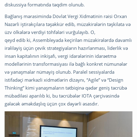
diskussiya formatında təqdim olunub.
Bağlanış mərasimində Dövlət Vergi Xidmətinin rəisi Orxan
Nəzərli iştirakçılara təşəkkür edib, müzakirələrin təşkilata və
üzv ölkələrə verdiyi töhfələri vurğulayıb. O,
qeyd edib ki, Assembleyada keçirilən müzakirələrdə davamlı
irəliləyiş üçün çevik strategiyaların hazırlanması, liderlik və
insan kapitalının inkişafı, vergi idarələrinin idarəetmə
modellərinin transformasiyası ilə bağlı konkret nümunələr
və yanaşmalar nümayiş olunub. Paralel sessiyalarda
istifadəçi mərkəzli xidmətlərin dizaynı, “Agile” və “Design
Thinking” kimi yanaşmaların tətbiqinə qədər geniş təcrübə
mübadiləsi aparılıb ki, bu təcrübələr IOTA çərçivəsində
gələcək əməkdaşlıq üçün çox dəyərli əsasdır.