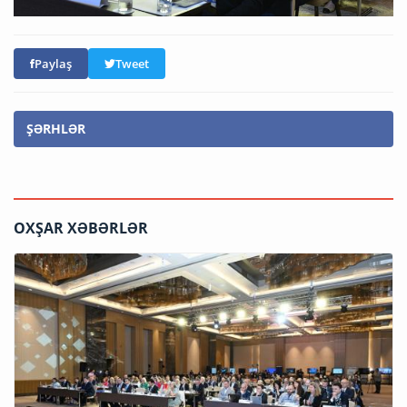
Paylaş
Tweet
ŞƏRHLƏR
OXŞAR XƏBƏRLƏR