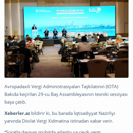
Avropadaxili Vergi Administrasiyaları Təşkilatının (IOTA)
Bakıda keçirilən 29-cu Baş Assambleyasının texniki sessiyası
başa çatıb.
Xeberler.az
bildirir ki, bu barədə İqtisadiyyat Nazirliyi
yanında Dövlət Vergi Xidmətinə istinadən xəbər verir.
“Sürətlə dəyişən mühitdə adaptiv və çevik vergi