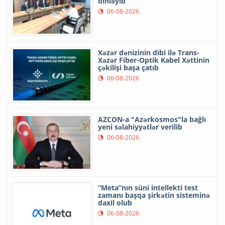
dinləyib
06-08-2026
Xəzər dənizinin dibi ilə Trans-
Xəzər Fiber-Optik Kabel Xəttinin
çəkilişi başa çatıb
06-08-2026
AZCON-a "Azərkosmos"la bağlı
yeni səlahiyyətlər verilib
06-08-2026
“Meta”nın süni intellekti test
zamanı başqa şirkətin sisteminə
daxil olub
06-08-2026