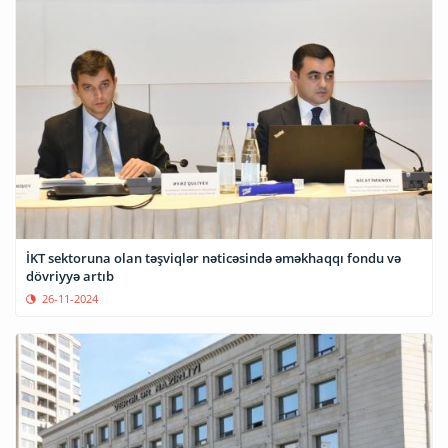
İKT sektoruna olan təşviqlər nəticəsində əməkhaqqı fondu və
dövriyyə artıb
26-11-2024