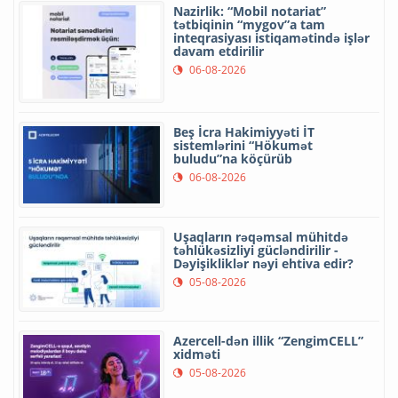
Nazirlik: “Mobil notariat”
tətbiqinin “mygov”a tam
inteqrasiyası istiqamətində işlər
davam etdirilir
06-08-2026
Beş İcra Hakimiyyəti İT
sistemlərini “Hökumət
buludu”na köçürüb
06-08-2026
Uşaqların rəqəmsal mühitdə
təhlükəsizliyi gücləndirilir -
Dəyişikliklər nəyi ehtiva edir?
05-08-2026
Azercell-dən illik “ZengimCELL”
xidməti
05-08-2026