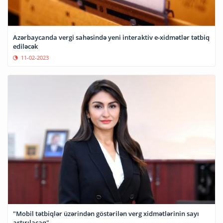
Azərbaycanda vergi sahəsində yeni interaktiv e-xidmətlər tətbiq
ediləcək
11-02-2023
"Mobil tətbiqlər üzərindən göstərilən verg xidmətlərinin sayı
artırılacaq"