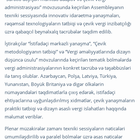
administrasiyası” mövzusunda keçirilən Assembleyanın
texniki sessiyasında innovativ idarəetmə yanaşmaları,
rəqəmsal texnologiyaların tətbiqi və çevik vergi inzibatçılığı
üzrə qabaqcıl beynəlxalq təcrübələr təqdim edilib.
İştirakçılar “İstifadəçi mərkəzli yanaşma”, “Çevik
metodologiyanın tətbiqi” və “Vergi əməliyyatlarında dizayn
düşüncə üsulu” mövzularında keçirilən tematik bölmələrdə
vergi administrasiyalarının konkret təcrübə və təşəbbüsləri
ilə tanış olublar. Azərbaycan, Polşa, Latviya, Türkiyə,
Yunanıstan, Böyük Britaniya və digər ölkələrin
nümayəndələri təqdimatlarla çıxış edərək, istifadəçi
ehtiyaclarına uyğunlaşdırılmış xidmətlər, çevik yanaşmaların
praktiki tətbiqi və dizayn əsaslı vergi islahatları haqqında
məlumat veriblər.
Plenar müzakirələr zamanı texniki sessiyaların nəticələri
ümumiləşdirilib və paralel bölmələr üzrə əsas nəticələr