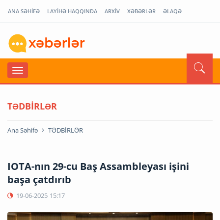
ANA SƏHİFƏ
LAYİHƏ HAQQINDA
ARXİV
XƏBƏRLƏR
ƏLAQƏ
TƏDBİRLƏR
Ana Səhifə
TƏDBİRLƏR
IOTA-nın 29-cu Baş Assambleyası işini
başa çatdırıb
19-06-2025
15:17