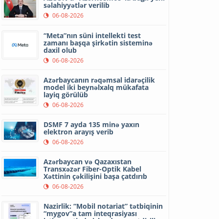
səlahiyyətlər verilib
06-08-2026
“Meta”nın süni intellekti test
zamanı başqa şirkətin sisteminə
daxil olub
06-08-2026
Azərbaycanın rəqəmsal idarəçilik
model iki beynəlxalq mükafata
layiq görülüb
06-08-2026
DSMF 7 ayda 135 minə yaxın
elektron arayış verib
06-08-2026
Azərbaycan və Qazaxıstan
Transxəzər Fiber-Optik Kabel
Xəttinin çəkilişini başa çatdırıb
06-08-2026
Nazirlik: “Mobil notariat” tətbiqinin
“mygov”a tam inteqrasiyası