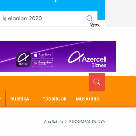
RUBRİKA
TƏDBİRLƏR
MÜSAHİBƏ
Ana Səhifə
RƏQƏMSAL DÜNYA