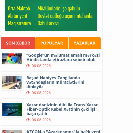
SON XƏBƏR
POPULYAR
YAZARLAR
“Google”un məlumat emalı mərkəzi
Hindistanda etirazlara səbəb olub
06-08-2026
Rəşad Nəbiyev Zəngilanda
vətəndaşların müraciətlərini
dinləyib
06-08-2026
Xəzər dənizinin dibi ilə Trans-Xəzər
Fiber-Optik Kabel Xəttinin çəkilişi
başa çatıb
06-08-2026
AZCON-a "Azərkosmos"la bağlı yeni