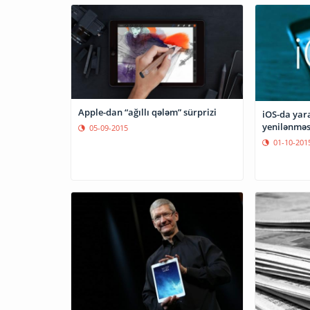
Apple-dan “ağıllı qələm” sürprizi
iOS-da yar
yenilənməsi
05-09-2015
01-10-201