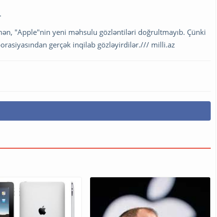
.
mən, "Apple"nin yeni məhsulu gözləntiləri doğrultmayıb. Çünki
rasiyasından gerçək inqilab gözləyirdilər./// milli.az