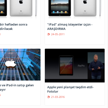
bir həftədən sonra
"iPad" almaq istəyənlər üçün -
diriləcək
ARAŞDIRMA
1
24-05-2011
 və iPad-in satışı gələn
Apple yeni planşet təqdim etdi-
ayır
Fotolar
6
21-03-2016