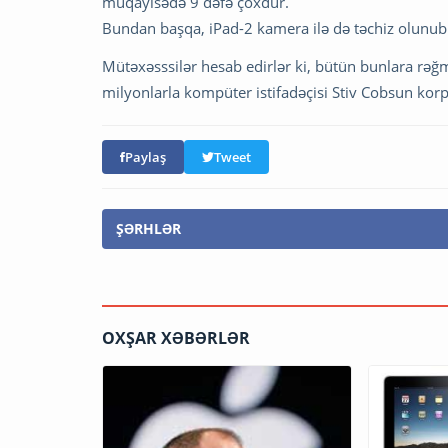
müqayisədə 9 dəfə çoxdur.
Bundan başqa, iPad-2 kamera ilə də təchiz olunub
Mütəxəsssilər hesab edirlər ki, bütün bunlara rəğ
milyonlarla kompüter istifadəçisi Stiv Cobsun korpo
Paylaş
Tweet
ŞƏRHLƏR
OXŞAR XƏBƏRLƏR