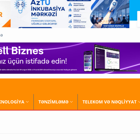
QƏ
XNOLOGİYA
TƏNZİMLƏMƏ
TELEKOM VƏ NƏQLİYYAT