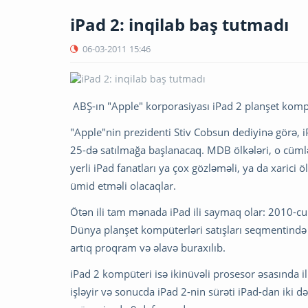
iPad 2: inqilab baş tutmadı
06-03-2011
15:46
ABŞ-ın "Apple" korporasiyası iPad 2 planşet komp
"Apple"nin prezidenti Stiv Cobsun dediyinə görə, 
25-də satılmağa başlanacaq. MDB ölkələri, o cüml
yerli iPad fanatları ya çox gözləməli, ya da xarici
ümid etməli olacaqlar.
Ötən ili tam mənada iPad ili saymaq olar: 2010-cu
Dünya planşet kompüterləri satışları seqmentində 
artıq proqram və əlavə buraxılıb.
iPad 2 kompüteri isə ikinüvəli prosesor əsasında i
işləyir və sonucda iPad 2-nin sürəti iPad-dan iki dəf