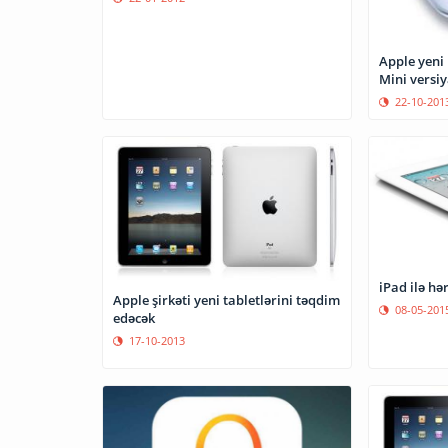
Apple yeni 
Mini versi
22-10-201
iPad ilə hər
Apple şirkəti yeni tabletlərini təqdim
08-05-201
edəcək
17-10-2013