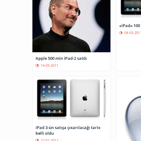
«iPad» 100 
04-03-201
Apple 500 min iPad-2 satdı
14-03-2011
iPad 3-ün satışa çıxarılacağı tarix
bəlli oldu
22-01-2012