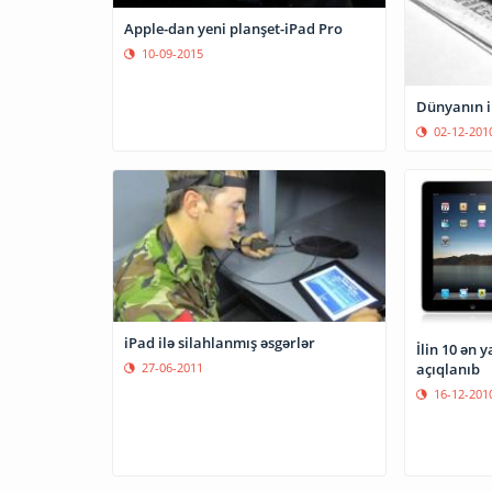
Apple-dan yeni planşet-iPad Pro
10-09-2015
Dünyanın ilk
02-12-201
iPad ilə silahlanmış əsgərlər
İlin 10 ən 
açıqlanıb
27-06-2011
16-12-201