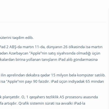
üterini təqdim edib.
iPad 2 ABŞ-da martın 11-də, dünyanın 26 ölkəsində isə martın
ədən Azərbaycan "Apple"nin satış siyahısında olmadığı üçün
 ölkələrdən birinə yollanan tanışların iPad alıb göndərməsinə
 ilin aprelindən dekabra qədər 15 milyon belə kompüter satılıb.
isə "Apple"nin payı 90 faizdir. iPad üçün indiyədək 65 mindən
lk planşetdir. O, 1 qeqahers tezliklik A5 prosesoru əsasında
ə artıqdır. Qrafik sistemin sürəti isə əvvəlki iPad-la