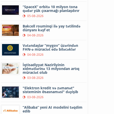
“SpaceX” orbitə 10 milyon tona
qədər yük çıxarmağı planlaşdırır
05-08-2026
Bakcell rouminqi ilə yay tətilində
dünyanı kəşf et
04-08-2026
Vətəndaşlar “mygov” üzərindən
FHN-ə müraciət edə biləcəklər
04-08-2026
İqtisadiyyat Nazirliyinin
xidmətlərinə 13 milyondan artıq
müraciət olub
03-08-2026
"Elektron kredit və zəmanət"
sisteminin Əsasnaməsi" dəyişib
03-08-2026
“Alibaba” yeni AI modelini təqdim
edib