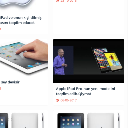
23-10-2013
iPad və onun kiçildilmiş
yasını təqdim edəcək
3
 şey dəyişir
Apple iPad Pro-nun yeni modelini
5
təqdim edib-Qiymət
06-06-2017