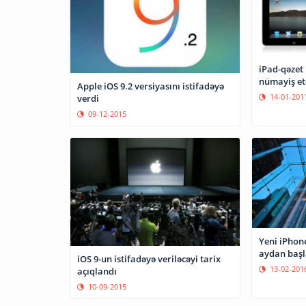
iPad-qəzet 
nümayiş et
Apple iOS 9.2 versiyasını istifadəyə
14-01-201
verdi
09-12-2015
Yeni iPhone
aydan başl
iOS 9-un istifadəyə veriləcəyi tarix
13-02-201
açıqlandı
10-09-2015