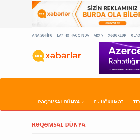
ANA SƏHİFƏ
LAYİHƏ HAQQINDA
ARXİV
XƏBƏRLƏR
ƏLA
RƏQƏMSAL DÜNYA
E - HÖKUMƏT
TE
RƏQƏMSAL DÜNYA