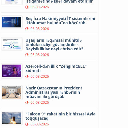
istiqamətində işlər davam etdirilir
06-08-2026
Beş İcra Hakimiyyəti İT sistemlərini
“Hökumət buludu”na köçürüb
06-08-2026
Uşaqların rəqəmsal mühitdə
təhlükəsizliyi gücləndirilir -
Dəyişikliklər nəyi ehtiva edir?
05-08-2026
Azercell-dən illik “ZengimCELL”
xidməti
05-08-2026
Nazir Qazaxıstanın Prezident
Administrasiyası rəhbərinin
müavini ilə görüşüb
05-08-2026
"Falcon 9" raketinin bir hissəsi Ayla
toqquşacaq
05-08-2026