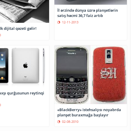
İl ərzində dünya üzrə planşetlərin
satış həcmi 36,7 faiz artıb
12-11-2013
 dijital qəzeti gəlir!
0
yaxşı qurğusunun reytinqi
0
«BlackBerry» istehsalçısı noyabrda
planşet buraxmağa başlayır
02-08-2010