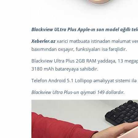
Blackview ULtra Plus Apple-ın son model ağıllı te
Xeberler.az
xarici mətbuata istinadən məlumat veri
baxımından oxşayır, funksiyaları isə fərqlidir.
Blackview Ultra Plus 2GB RAM yaddaşa, 13 megap
3180 mAh batareyaya sahibdir.
Telefon Android 5.1 Lollipop əməliyyat sistemi ilə ç
Blackview Ultra Plus-un qiyməti 149 dollardır.