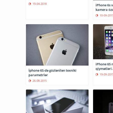
19-04-2018
iPhone 6s v
kamera özəl
10-09-201
iPhone 6S m
qiymətləri 
İphone 6S-də gözlənilən texniki
19-09-201
parametrlər
26-08-2015