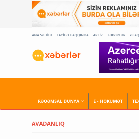
ANA SƏHİFƏ
LAYİHƏ HAQQINDA
ARXİV
XƏBƏRLƏR
ƏLA
RƏQƏMSAL DÜNYA
E - HÖKUMƏT
TE
AVADANLIQ