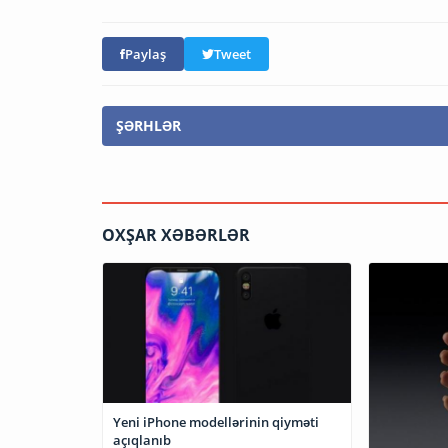
Paylaş
Tweet
ŞƏRHLƏR
OXŞAR XƏBƏRLƏR
Yeni iPhone modellərinin qiyməti
açıqlanıb