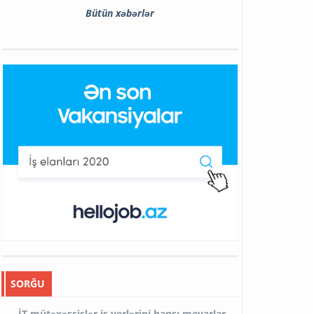
Bütün xəbərlər
SORĞU
İT mütəxəssislər iş yerlərini hansı meyarlar