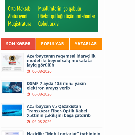
SON XƏBƏR
POPULYAR
YAZARLAR
Azərbaycanın rəqəmsal idarəçilik
model iki beynəlxalq mükafata
layiq görülüb
06-08-2026
DSMF 7 ayda 135 minə yaxın
elektron arayış verib
06-08-2026
Azərbaycan və Qazaxıstan
Transxəzər Fiber-Optik Kabel
Xəttinin çəkilişini başa çatdırıb
06-08-2026
Nazirlik: “Mobil notariat” tətbiqinin