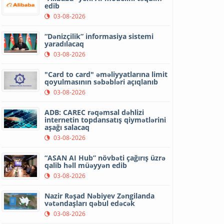
edib
03-08-2026
“Dənizçilik” informasiya sistemi
yaradılacaq
03-08-2026
"Card to card" əməliyyatlarına limit
qoyulmasının səbəbləri açıqlanıb
03-08-2026
ADB: CAREC rəqəmsal dəhlizi
internetin topdansatış qiymətlərini
aşağı salacaq
03-08-2026
“ASAN AI Hub” növbəti çağırış üzrə
qalib həll müəyyən edib
03-08-2026
Nazir Rəşad Nəbiyev Zəngilanda
vətəndaşları qəbul edəcək
03-08-2026