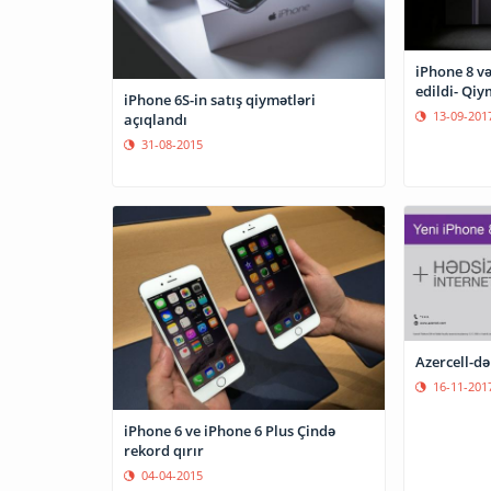
iPhone 8 və
edildi- Qiy
iPhone 6S-in satış qiymətləri
13-09-201
açıqlandı
31-08-2015
Azercell-də
16-11-201
iPhone 6 ve iPhone 6 Plus Çində
rekord qırır
04-04-2015