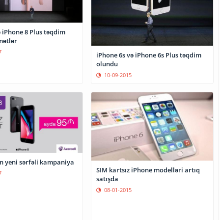
 iPhone 8 Plus təqdim
mətlər
7
iPhone 6s və iPhone 6s Plus təqdim
olundu
10-09-2015
n yeni sərfəli kampaniya
SIM kartsız iPhone modelləri artıq
7
satışda
08-01-2015