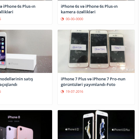
ə iPhone 6s Plus-ın
iPhone 6s və iPhone 6s Plus-ın
likləri
kamera özəllikləri
5
00-00-0000
odellərinin satış
iPhone 7 Plus və iPhone 7 Pro-nun
açıqlandı
görüntüləri yayımlandı-Foto
5
19-07-2016