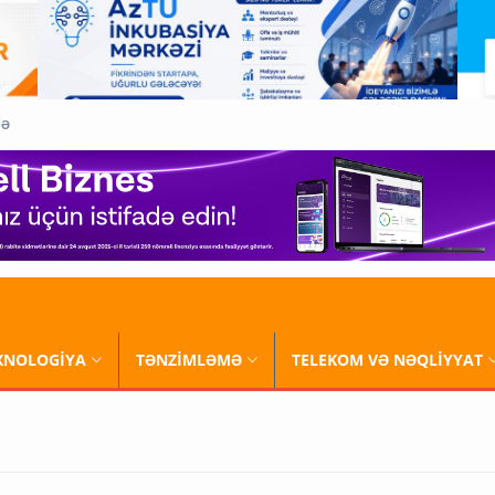
QƏ
XNOLOGİYA
TƏNZİMLƏMƏ
TELEKOM VƏ NƏQLİYYAT