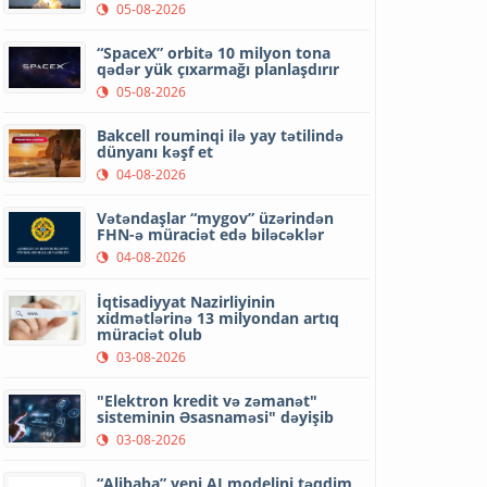
05-08-2026
“SpaceX” orbitə 10 milyon tona
qədər yük çıxarmağı planlaşdırır
05-08-2026
Bakcell rouminqi ilə yay tətilində
dünyanı kəşf et
04-08-2026
Vətəndaşlar “mygov” üzərindən
FHN-ə müraciət edə biləcəklər
04-08-2026
İqtisadiyyat Nazirliyinin
xidmətlərinə 13 milyondan artıq
müraciət olub
03-08-2026
"Elektron kredit və zəmanət"
sisteminin Əsasnaməsi" dəyişib
03-08-2026
“Alibaba” yeni AI modelini təqdim