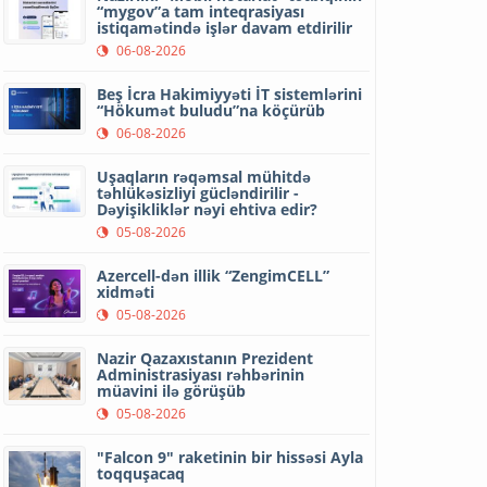
“mygov”a tam inteqrasiyası
istiqamətində işlər davam etdirilir
06-08-2026
Beş İcra Hakimiyyəti İT sistemlərini
“Hökumət buludu”na köçürüb
06-08-2026
Uşaqların rəqəmsal mühitdə
təhlükəsizliyi gücləndirilir -
Dəyişikliklər nəyi ehtiva edir?
05-08-2026
Azercell-dən illik “ZengimCELL”
xidməti
05-08-2026
Nazir Qazaxıstanın Prezident
Administrasiyası rəhbərinin
müavini ilə görüşüb
05-08-2026
"Falcon 9" raketinin bir hissəsi Ayla
toqquşacaq