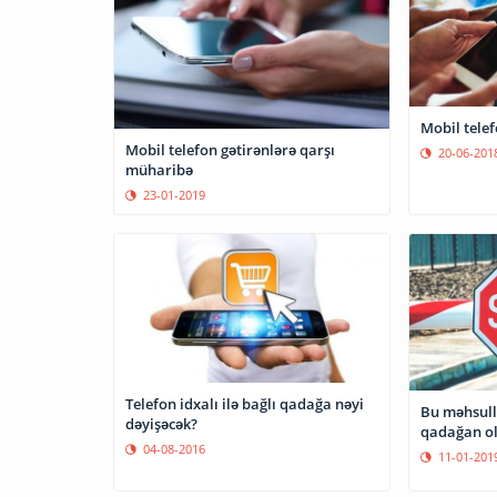
Mobil telef
Mobil telefon gətirənlərə qarşı
20-06-201
müharibə
23-01-2019
Telefon idxalı ilə bağlı qadağa nəyi
Bu məhsulla
dəyişəcək?
qadağan o
04-08-2016
11-01-201