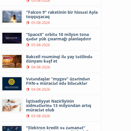
05-08-2026
"Falcon 9" raketinin bir hissəsi Ayla
toqquşacaq
05-08-2026
“SpaceX” orbitə 10 milyon tona
qədər yük çıxarmağı planlaşdırır
05-08-2026
Bakcell rouminqi ilə yay tətilində
dünyanı kəşf et
04-08-2026
Vətəndaşlar “mygov” üzərindən
FHN-ə müraciət edə biləcəklər
04-08-2026
İqtisadiyyat Nazirliyinin
xidmətlərinə 13 milyondan artıq
müraciət olub
03-08-2026
"Elektron kredit və zəmanət"