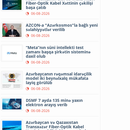
Fiber-Optik Kabel Xəttinin çəkilişi
başa çatıb
06-08-2026
AZCON-a "Azərkosmos"la bağlı yeni
səlahiyyətlər verilib
06-08-2026
“Meta”nın süni intellekti test
zamanı başqa şirkətin sisteminə
daxil olub
06-08-2026
Azərbaycanın rəqəmsal idarəçilik
model iki beynəlxalq mükafata
layiq görülüb
06-08-2026
DSMF 7 ayda 135 minə yaxın
elektron arayış verib
06-08-2026
Azərbaycan və Qazaxıstan
Transxəzər Fiber-Optik Kabel