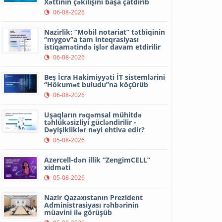
Xəttinin çəkilişini başa çatdırıb
06-08-2026
Nazirlik: “Mobil notariat” tətbiqinin
“mygov”a tam inteqrasiyası
istiqamətində işlər davam etdirilir
06-08-2026
Beş İcra Hakimiyyəti İT sistemlərini
“Hökumət buludu”na köçürüb
06-08-2026
Uşaqların rəqəmsal mühitdə
təhlükəsizliyi gücləndirilir -
Dəyişikliklər nəyi ehtiva edir?
05-08-2026
Azercell-dən illik “ZengimCELL”
xidməti
05-08-2026
Nazir Qazaxıstanın Prezident
Administrasiyası rəhbərinin
müavini ilə görüşüb