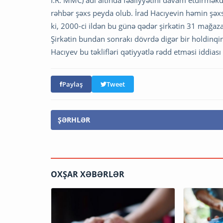
İ.R. MMC) adı altında fəaliyyətini davam etdirməkdəd
rəhbər şəxs peyda olub. İrad Hacıyevin həmin şəxsl
ki, 2000-ci ildən bu günə qədər şirkətin 31 mağa
Şirkətin bundan sonrakı dövrdə digər bir holdinqin 
Hacıyev bu təklifləri qətiyyətlə rədd etməsi iddiası
Paylaş
Tweet
ŞƏRHLƏR
OXŞAR XƏBƏRLƏR