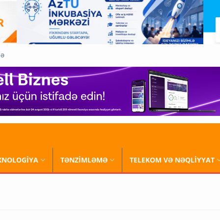
QƏ
XNOLOGİYA
TƏNZİMLƏMƏ
TELEKOM VƏ NƏQLİYYAT