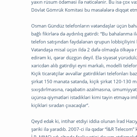
yaxın rüsum ödəməsi ilə nəticələnir. Bu isə çox vax
Dövlət Gömrük Komitəsi bu məsələlərə diqqət etmə
Osman Gündüz telefonların vətəndaşlar üçün baha,
bağlı fikirlərə də aydınlıq gətirdi: “Bu bahalanma
telefon satışından faydalanan qrupun lobbiçiliyini
Vətəndaşa misal üçün ildə 2 dəfə olmaqla ölkəyə rü
edirəm ki, qərar düzgün deyil. Elə siyasət yürüdülü
xaricdən alıb gətirdiyi eyni markalı, modelli telef
Kiçik ticarətçilər əvvəllər gətirdikləri telefonları
şirkət 150 manata satanda, kiçik şirkət 120-130 man
sıxışdırlmasına, rəqabətin azalmasına, ümumiyyət
üçünsə qiymətləri istədikləri kimi təyin etməyə 
kiçikləri sıradan çıxacaqlar”.
Qeyd edək ki, intihar etdiyi iddia olunan İrad Hacı
şəriki ilə yaradıb. 2007-ci ilə qədər “İ&R Telecom” 