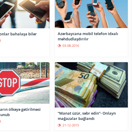
Azərbaycana mobil telefon idxalı
onlar bahalaşa bilər
məhdudlaşdırılır
8
03-08-2016
rın ölkəyə gətirilməsi
“Manat üzür, səbr edin”- Onlayn
lunub
mağazalar bağlandı
9
21-12-2015