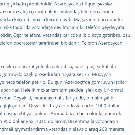
 artıq şirkətin problemidir. Azərbaycana hüquqi şəxslər
 və sonra satışa çıxarılmalıdır. Vətəndaş telefonu alanda
yyatdan keçirilib, yoxsa keçirilməyib. Mağazanın borcudur ki,
. Əks təqdirdə vətəndaşa deyilməlidir ki, telefon qeydiyyata
lidir. Əgər telefonu vətəndaş xaricdə alıb ölkəyə gətiribsə, özü
telefon operatorlar tərəfindən bloklanır. Telefon Azərbaycan
ektron ticarət yolu ilə gətirilibsə, hansı poçt şirkəti ilə
dib gömrüklə bağlı prosedurları həyata keçirir. Müəyyən
kəyə neçə telefon gətirib. Bu gün “Azərpoçt”da gömrüyün işçiləri
 aparırlar. Hələlik mexanizm tam şəkildə işlək deyil. Normal
dur. Deyək ki, vətəndaş mal sifariş edir, o malın gəlib-
əqiqləşdirsin. Deyək ki, 1 ay ərzində vətəndaş 1000 dollar
irilməsinə ehtiyac qalmır. Amma bəzən belə olur ki, gömrük
n 950 dollar yox, 1015 dollardır. Bu ehtimalla vətəndaşın
Ehtimali qiymətləndirmə vətəndaşın əlavə olaraq 200 manata