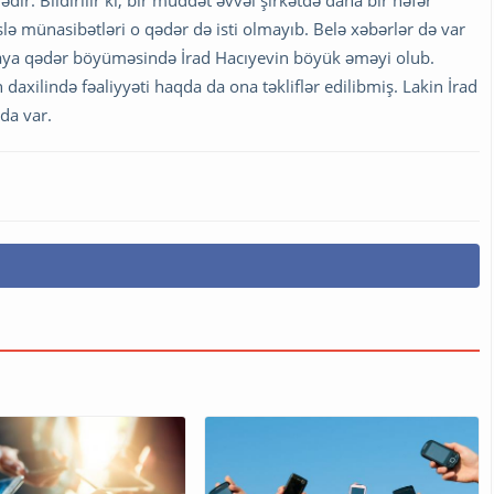
ir. Bildirilir ki, bir müddət əvvəl şirkətdə daha bir nəfər
ə münasibətləri o qədər də isti olmayıb. Belə xəbərlər də var
zaya qədər böyüməsində İrad Hacıyevin böyük əməyi olub.
daxilində fəaliyyəti haqda da ona təkliflər edilibmiş. Lakin İrad
 da var.