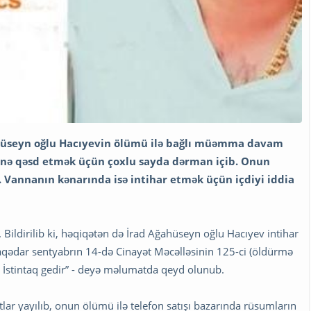
ahüseyn oğlu Hacıyevin ölümü ilə bağlı müəmma davam
zünə qəsd etmək üçün çoxlu sayda dərman içib. Onun
. Vannanın kənarında isə intihar etmək üçün içdiyi iddia
. Bildirilib ki, həqiqətən də İrad Ağahüseyn oğlu Hacıyev intihar
aqədar sentyabrın 14-də Cinayət Məcəlləsinin 125-ci (öldürmə
. İstintaq gedir” - deyə məlumatda qeyd olunub.
r yayılıb, onun ölümü ilə telefon satışı bazarında rüsumların