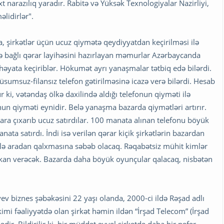
t narazılıq yaradır. Rabitə və Yüksək Texnologiyalar Nazirliyi,
lidirlər".
 şirkətlər üçün ucuz qiymətə qeydiyyatdan keçirilməsi ilə
 ilə bağlı qərar layihəsini hazırlayan məmurlar Azərbaycanda
 həyata keçiriblər. Hökumət ayrı yanaşmalar tətbiq edə bilərdi.
sumsuz-filansız telefon gətirilməsinə icazə verə bilərdi. Hesab
r ki, vətəndaş ölkə daxilində aldığı telefonun qiyməti ilə
onun qiyməti eynidir. Belə yanaşma bazarda qiymətləri artırır.
 bazara çıxarıb ucuz satırdılar. 100 manata alınan telefonu böyük
ata satırdı. İndi isə verilən qərar kiçik şirkətlərin bazardan
lə aradan qalxmasına səbəb olacaq. Rəqabətsiz mühit kimlər
imkan verəcək. Bazarda daha böyük oyunçular qalacaq, nisbətən
yev biznes şəbəkəsini 22 yaşı olanda, 2000-ci ildə Rəşad adlı
kimi fəaliyyətdə olan şirkət həmin ildən “İrşad Telecom” (İrşad