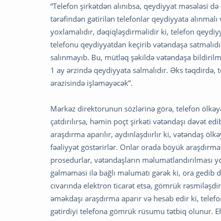
“Telefon şirkətdən alınıbsa, qeydiyyat məsələsi də
tərəfindən gətirilən telefonlar qeydiyyata alınmalı
yoxlamalıdır, dəqiqləşdirməlidir ki, telefon qeydi
telefonu qeydiyyatdan keçirib vətəndaşa satmalıdır
salınmayıb. Bu, mütləq şəkildə vətəndaşa bildirilmə
1 ay ərzində qeydiyyata salmalıdır. Əks təqdirdə, 
ərazisində işləməyəcək”.
Mərkəz direktorunun sözlərinə görə, telefon ölkəyə el
çatdırılırsa, həmin poçt şirkəti vətəndaşı dəvət e
araşdırma aparılır, aydınlaşdıırlır ki, vətəndaş öl
fəaliyyət göstərirlər. Onlar orada böyük araşdırma
prosedurlar, vətəndaşların məlumatlandırılması yox
gəlməməsi ilə bağlı məlumatı gərək ki, ora gedib d
cıvarında elektron ticarət etsə, gömrük rəsmiləşd
əməkdaşı araşdırma aparır və hesab edir ki, telefo
gətirdiyi telefona gömrük rüsumu tətbiq olunur. 