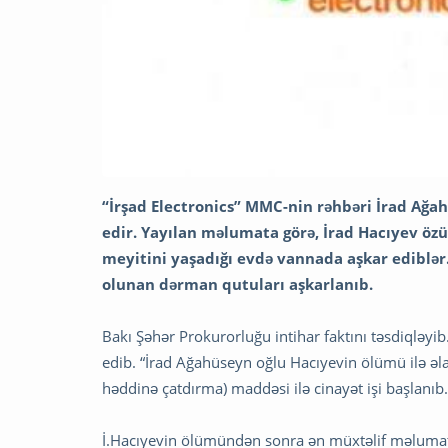
“İrşad Electronics” MMC-nin rəhbəri İrad Ağ
edir. Yayılan məlumata görə, İrad Hacıyev ö
meyitini yaşadığı evdə vannada aşkar ediblər
olunan dərman qutuları aşkarlanıb.
Bakı Şəhər Prokurorluğu intihar faktını təsdiqləyib
edib. “İrad Ağahüseyn oğlu Hacıyevin ölümü ilə əl
həddinə çatdırma) maddəsi ilə cinayət işi başlanıb
İ.Hacıyevin ölümündən sonra ən müxtəlif məlumatla