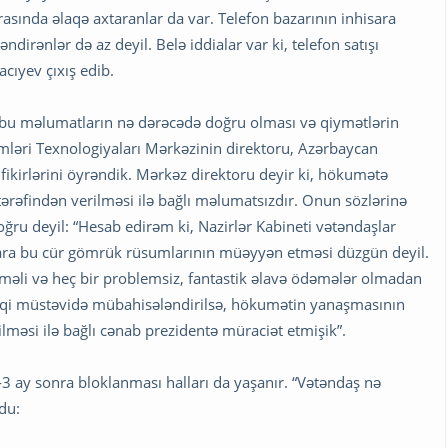
rasında əlaqə axtaranlar da var. Telefon bazarının inhisara
dirənlər də az deyil. Belə iddialar var ki, telefon satışı
acıyev çıxış edib.
, bu məlumatların nə dərəcədə doğru olması və qiymətlərin
temləri Texnologiyaları Mərkəzinin direktoru, Azərbaycan
irlərini öyrəndik. Mərkəz direktoru deyir ki, hökumətə
 tərəfindən verilməsi ilə bağlı məlumatsızdır. Onun sözlərinə
oğru deyil: “Hesab edirəm ki, Nazirlər Kabineti vətəndaşlar
nlara bu cür gömrük rüsumlarının müəyyən etməsi düzgün deyil.
rməli və heç bir problemsiz, fantastik əlavə ödəmələr olmadan
üquqi müstəvidə mübahisələndirilsə, hökumətin yanaşmasının
məsi ilə bağlı cənab prezidentə müraciət etmişik”.
2-3 ay sonra bloklanması halları da yaşanır. “Vətəndaş nə
du: