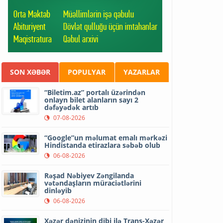
SON XƏBƏR
POPULYAR
YAZARLAR
“Biletim.az” portalı üzərindən
onlayn bilet alanların sayı 2
dəfəyədək artıb
07-08-2026
“Google”un məlumat emalı mərkəzi
Hindistanda etirazlara səbəb olub
06-08-2026
Rəşad Nəbiyev Zəngilanda
vətəndaşların müraciətlərini
dinləyib
06-08-2026
Xəzər dənizinin dibi ilə Trans-Xəzər