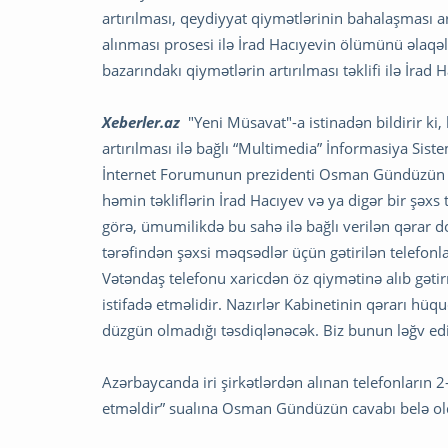
artırılması, qeydiyyat qiymətlərinin bahalaşması a
alınması prosesi ilə İrad Hacıyevin ölümünü əlaqələn
bazarındakı qiymətlərin artırılması təklifi ilə İrad H
Xeberler.az
"Yeni Müsavat"-a istinadən bildirir ki
artırılması ilə bağlı “Multimedia” İnformasiya Sis
İnternet Forumunun prezidenti Osman Gündüzün fik
həmin təkliflərin İrad Hacıyev və ya digər bir şəxs
görə, ümumilikdə bu sahə ilə bağlı verilən qərar d
tərəfindən şəxsi məqsədlər üçün gətirilən telefo
Vətəndaş telefonu xaricdən öz qiymətinə alıb gəti
istifadə etməlidir. Nazırlər Kabinetinin qərarı h
düzgün olmadığı təsdiqlənəcək. Biz bunun ləğv edil
Azərbaycanda iri şirkətlərdən alınan telefonların 
etməldir” sualına Osman Gündüzün cavabı belə ol