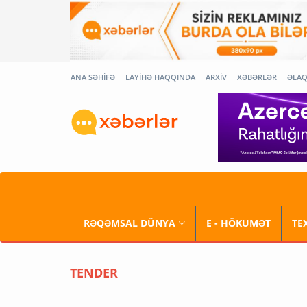
ANA SƏHİFƏ
LAYİHƏ HAQQINDA
ARXİV
XƏBƏRLƏR
ƏLA
RƏQƏMSAL DÜNYA
E - HÖKUMƏT
TE
TENDER