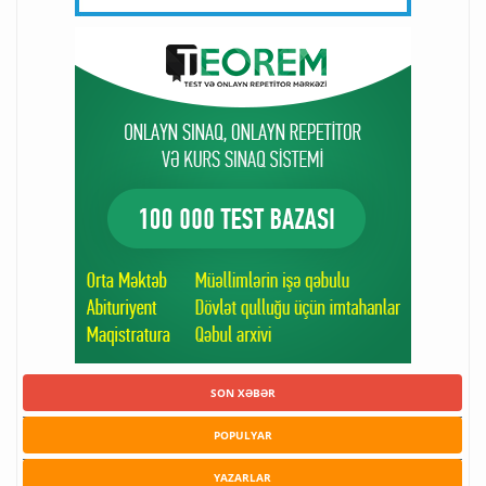
SON XƏBƏR
POPULYAR
YAZARLAR