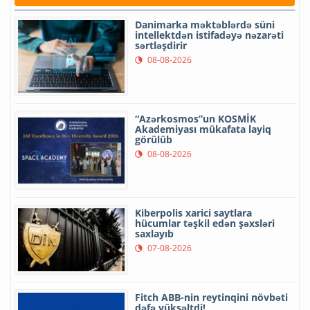
Danimarka məktəblərdə süni
intellektdən istifadəyə nəzarəti
sərtləşdirir
08-08-2026
“Azərkosmos”un KOSMİK
Akademiyası mükafata layiq
görülüb
08-08-2026
Kiberpolis xarici saytlara
hücumlar təşkil edən şəxsləri
saxlayıb
07-08-2026
Fitch ABB-nin reytinqini növbəti
dəfə yüksəltdi!