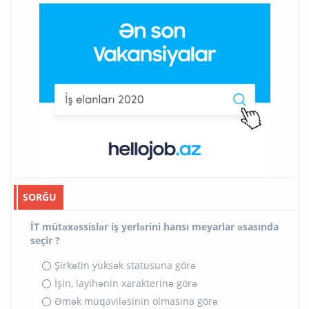
SORĞU
İT mütəxəssislər iş yerlərini hansı meyarlar əsasında
seçir ?
Şirkətin yüksək statusuna görə
İşin, layihənin xarakterinə görə
Əmək müqaviləsinin olmasına görə