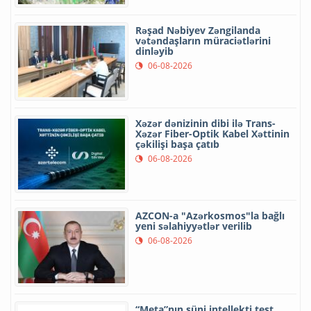
Rəşad Nəbiyev Zəngilanda
vətəndaşların müraciətlərini
dinləyib
06-08-2026
Xəzər dənizinin dibi ilə Trans-
Xəzər Fiber-Optik Kabel Xəttinin
çəkilişi başa çatıb
06-08-2026
AZCON-a "Azərkosmos"la bağlı
yeni səlahiyyətlər verilib
06-08-2026
“Meta”nın süni intellekti test