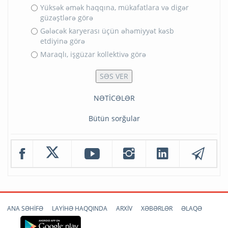
Yüksək əmək haqqına, mükafatlara və digər
güzəştlərə görə
Gələcək karyerası üçün əhəmiyyət kəsb
etdiyinə görə
Maraqlı, işgüzar kollektivə görə
NƏTİCƏLƏR
Bütün sorğular
ANA SƏHİFƏ
LAYİHƏ HAQQINDA
ARXİV
XƏBƏRLƏR
ƏLAQƏ