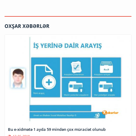
OXŞAR XƏBƏRLƏR
Bu e-xidmətə 1 ayda 59 mindən çox müraciət olunub