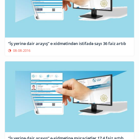
“İş yerinə dair arayış” e-xidmətindən istifadə sayı 36 faiz artıb
08-08-2016
“İş yerinə dair arayış” e-xidmətinə müraciətlər 17,4 faiz artıb