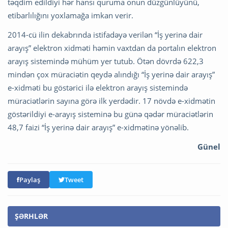
təqdim edildiyi hər hansı quruma onun düzgünlüyünü,
etibarlılığını yoxlamağa imkan verir.
2014-cü ilin dekabrında istifadəyə verilən “İş yerinə dair
arayış” elektron xidməti həmin vaxtdan da portalın elektron
arayış sistemində mühüm yer tutub. Ötən dövrdə 622,3
mindən çox müraciətin qeydə alındığı “İş yerinə dair arayış”
e-xidməti bu göstərici ilə elektron arayış sistemində
müraciətlərin sayına görə ilk yerdədir. 17 növdə e-xidmətin
göstərildiyi e-arayış sisteminə bu günə qədər müraciətlərin
48,7 faizi “İş yerinə dair arayış” e-xidmətinə yönəlib.
Günel
Paylaş
Tweet
ŞƏRHLƏR