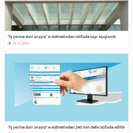
“İş yerinə dair arayış” e-xidmətindən istifadə sayı açıqlanıb
14-12-2015
“İş yerinə dair arayış” e-xidmətindən 240 min dəfə istifadə edilib