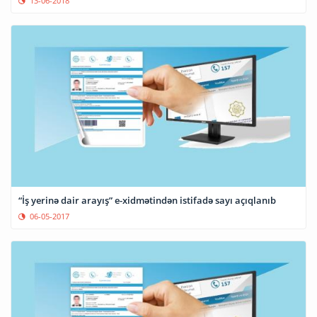
13-06-2018
“İş yerinə dair arayış” e-xidmətindən istifadə sayı açıqlanıb
06-05-2017