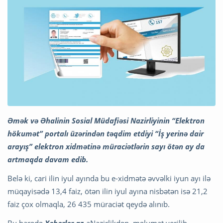
Əmək və Əhalinin Sosial Müdafiəsi Nazirliyinin “Elektron
hökumət” portalı üzərindən təqdim etdiyi “İş yerinə dair
arayış” elektron xidmətinə müraciətlərin sayı ötən ay da
artmaqda davam edib.
Belə ki, cari ilin iyul ayında bu e-xidmətə əvvəlki iyun ayı ilə
müqayisədə 13,4 faiz, ötən ilin iyul ayına nisbətən isə 21,2
faiz çox olmaqla, 26 435 müraciət qeydə alınıb.
Bu barədə
Xeberler.az
-aNazirlikdən məlumat verilib.