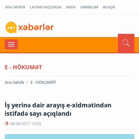
ANA SƏHİFƏ
LAYİHƏ HAQQINDA
ARXİV
XƏBƏRLƏR
ƏLAQƏ
E - HÖKUMƏT
Ana Səhifə
E - HÖKUMƏT
İş yerinə dair arayış e-xidmətindən
istifadə sayı açıqlandı
09-08-2017
15:03