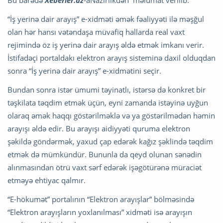
“İş yerinə dair arayış” e-xidməti əmək fəaliyyəti ilə məşğul
olan hər hansı vətəndaşa müvafiq hallarda real vaxt
rejimində öz iş yerinə dair arayış əldə etmək imkanı verir.
İstifadəçi portaldakı elektron arayış sisteminə daxil olduqdan
sonra “İş yerinə dair arayış” e-xidmətini seçir.
Bundan sonra istər ümumi təyinatlı, istərsə də konkret bir
təşkilata təqdim etmək üçün, eyni zamanda istəyinə uyğun
olaraq əmək haqqı göstərilməklə və ya göstərilmədən həmin
arayışı əldə edir. Bu arayışı aidiyyəti quruma elektron
şəkildə göndərmək, yaxud çap edərək kağız şəklində təqdim
etmək də mümkündür. Bununla da qeyd olunan sənədin
alınmasından ötrü vaxt sərf edərək işəgötürənə müraciət
etməyə ehtiyac qalmır.
“E-hökumət” portalının “Elektron arayışlar” bölməsində
“Elektron arayışların yoxlanılması” xidməti isə arayışın