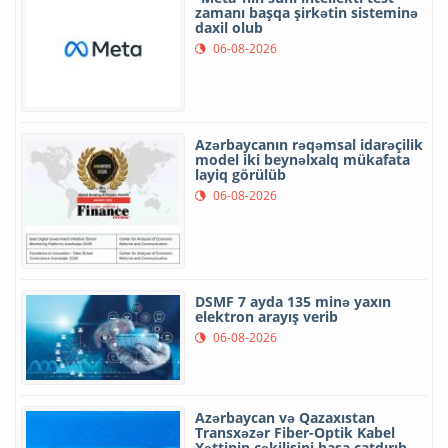
zamanı başqa şirkətin sisteminə
daxil olub
06-08-2026
Azərbaycanın rəqəmsal idarəçilik
model iki beynəlxalq mükafata
layiq görülüb
06-08-2026
DSMF 7 ayda 135 minə yaxın
elektron arayış verib
06-08-2026
Azərbaycan və Qazaxıstan
Transxəzər Fiber-Optik Kabel
Xəttinin çəkilişini başa çatdırıb