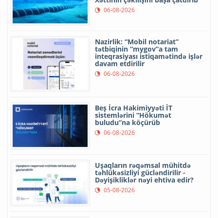
06-08-2026
Nazirlik: “Mobil notariat”
tətbiqinin “mygov”a tam
inteqrasiyası istiqamətində işlər
davam etdirilir
06-08-2026
Beş İcra Hakimiyyəti İT
sistemlərini “Hökumət
buludu”na köçürüb
06-08-2026
Uşaqların rəqəmsal mühitdə
təhlükəsizliyi gücləndirilir -
Dəyişikliklər nəyi ehtiva edir?
05-08-2026