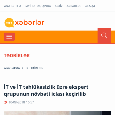
ANA SƏHİFƏ
LAYİHƏ HAQQINDA
ARXİV
XƏBƏRLƏR
ƏLAQƏ
TƏDBİRLƏR
Ana Səhifə
TƏDBİRLƏR
İT və İT təhlükəsizlik üzrə ekspert
qrupunun növbəti iclası keçirilib
10-08-2018
16:57