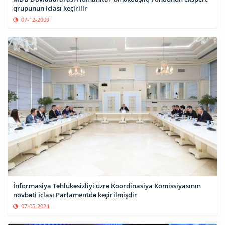
qrupunun iclası keçirilir
07-12-2009
İnformasiya Təhlükəsizliyi üzrə Koordinasiya Komissiyasının
növbəti iclası Parlamentdə keçirilmişdir
07-05-2024