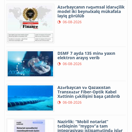
Azərbaycanın rəqəmsal idarəçilik
model iki beynəlxalq mükafata
layiq görülüb
06-08-2026
DSMF 7 ayda 135 minə yaxın
elektron arayış verib
06-08-2026
Azərbaycan və Qazaxıstan
Transxəzər Fiber-Optik Kabel
Xəttinin çəkilişini başa çatdırıb
06-08-2026
Nazirlik: “Mobil notariat”
tətbiqinin “mygov”a tam
inteqrasiyası istiqamətində işlər