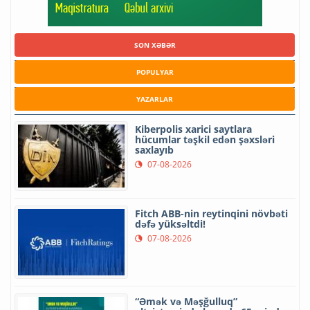
SON XƏBƏR
POPULYAR
YAZARLAR
Kiberpolis xarici saytlara
hücumlar təşkil edən şəxsləri
saxlayıb
07-08-2026
Fitch ABB-nin reytinqini növbəti
dəfə yüksəltdi!
07-08-2026
“Əmək və Məşğulluq”