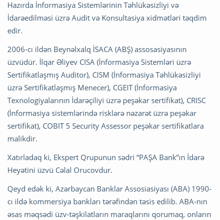
Hazırda İnformasiya Sistemlərinin Təhlükəsizliyi və
İdarəedilməsi üzrə Audit və Konsultasiya xidmətləri təqdim
edir.
2006-cı ildən Beynəlxalq İSACA (ABŞ) assosasiyasının
üzvüdür. İlqar Əliyev CISA (İnformasiya Sistemləri üzrə
Sertifikatlaşmış Auditor), CISM (İnformasiya Təhlükəsizliyi
üzrə Sertifikatlaşmış Menecer), CGEIT (İnformasiya
Texnologiyalarının İdarəçiliyi üzrə peşəkar sertifikat), CRISC
(İnformasiya sistemlərində risklərə nəzarət üzrə peşəkar
sertifikat), COBIT 5 Security Assessor peşəkar sertifikatlara
malikdir.
Xatırladaq ki, Ekspert Qrupunun sədri “PAŞA Bank”ın İdarə
Heyətini üzvü Cəlal Orucovdur.
Qeyd edək ki, Azərbaycan Banklar Assosiasiyası (ABA) 1990-
cı ildə kommersiya bankları tərəfindən təsis edilib. ABA-nın
əsas məqsədi üzv-təşkilatların maraqlarını qorumaq, onların