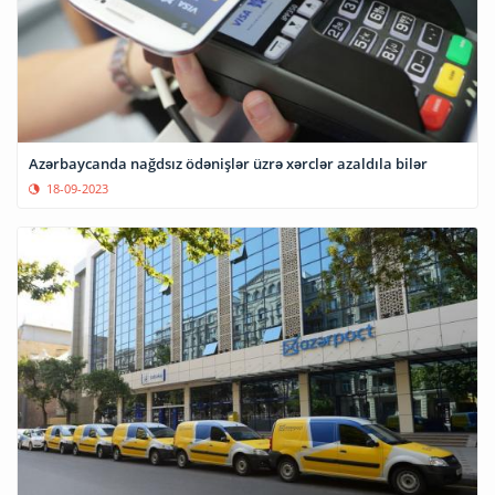
Azərbaycanda nağdsız ödənişlər üzrə xərclər azaldıla bilər
18-09-2023