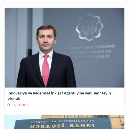
İnnovasiya və Rəqəmsal İnkişaf Agentliyinə yeni sədr təyin
olunub
16-01-2025