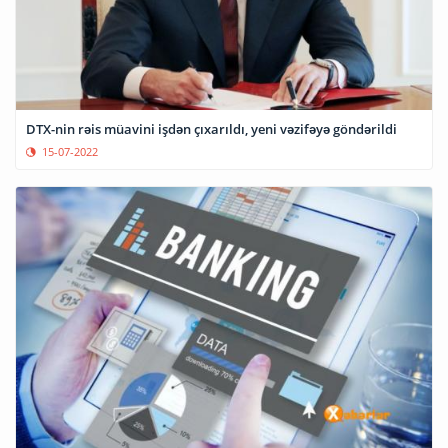
DTX-nin rəis müavini işdən çıxarıldı, yeni vəzifəyə göndərildi
15-07-2022