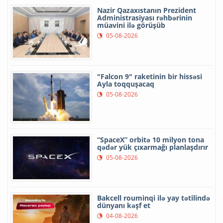
Nazir Qazaxıstanın Prezident
Administrasiyası rəhbərinin
müavini ilə görüşüb
05-08-2026
"Falcon 9" raketinin bir hissəsi
Ayla toqquşacaq
05-08-2026
“SpaceX” orbitə 10 milyon tona
qədər yük çıxarmağı planlaşdırır
05-08-2026
Bakcell rouminqi ilə yay tətilində
dünyanı kəşf et
04-08-2026