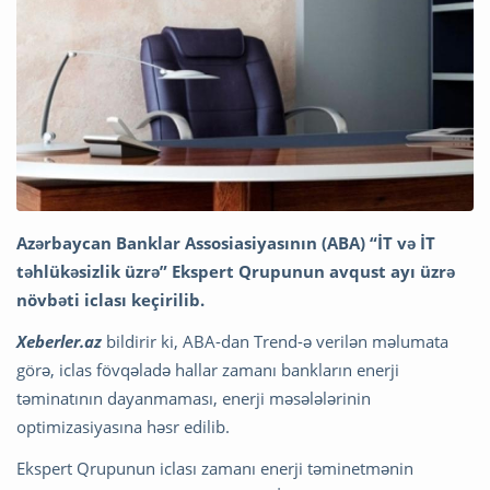
Azərbaycan Banklar Assosiasiyasının (ABA) “İT və İT
təhlükəsizlik üzrə” Ekspert Qrupunun avqust ayı üzrə
növbəti iclası keçirilib.
Xeberler.az
bildirir ki, ABA-dan Trend-ə verilən məlumata
görə, iclas fövqəladə hallar zamanı bankların enerji
təminatının dayanmaması, enerji məsələlərinin
optimizasiyasına həsr edilib.
Ekspert Qrupunun iclası zamanı enerji təminetmənin