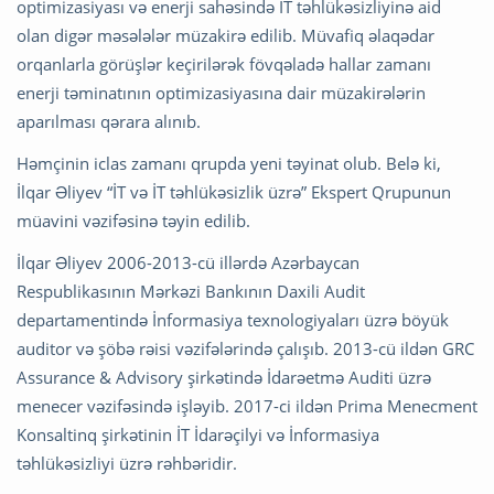
optimizasiyası və enerji sahəsində İT təhlükəsizliyinə aid
olan digər məsələlər müzakirə edilib. Müvafiq əlaqədar
orqanlarla görüşlər keçirilərək fövqəladə hallar zamanı
enerji təminatının optimizasiyasına dair müzakirələrin
aparılması qərara alınıb.
Həmçinin iclas zamanı qrupda yeni təyinat olub. Belə ki,
İlqar Əliyev “İT və İT təhlükəsizlik üzrə” Ekspert Qrupunun
müavini vəzifəsinə təyin edilib.
İlqar Əliyev 2006-2013-cü illərdə Azərbaycan
Respublikasının Mərkəzi Bankının Daxili Audit
departamentində İnformasiya texnologiyaları üzrə böyük
auditor və şöbə rəisi vəzifələrində çalışıb. 2013-cü ildən GRC
Assurance & Advisory şirkətində İdarəetmə Auditi üzrə
menecer vəzifəsində işləyib. 2017-ci ildən Prima Menecment
Konsaltinq şirkətinin İT İdarəçilyi və İnformasiya
təhlükəsizliyi üzrə rəhbəridir.