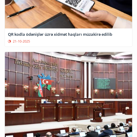
QR kodla ödənişlər üzrə xidmət haqları müzakirə edilib
21-10-2025