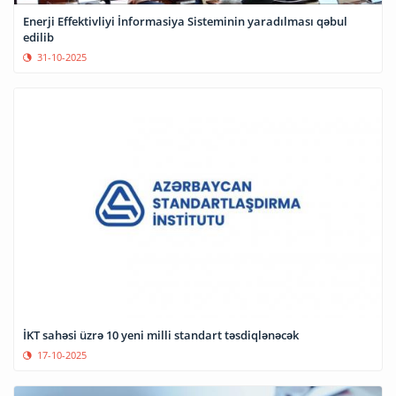
Enerji Effektivliyi İnformasiya Sisteminin yaradılması qəbul
edilib
31-10-2025
İKT sahəsi üzrə 10 yeni milli standart təsdiqlənəcək
17-10-2025