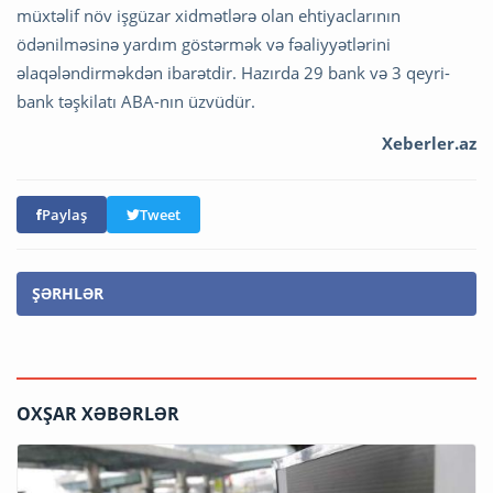
müxtəlif növ işgüzar xidmətlərə olan ehtiyaclarının
ödənilməsinə yardım göstərmək və fəaliyyətlərini
əlaqələndirməkdən ibarətdir. Hazırda 29 bank və 3 qeyri-
bank təşkilatı ABA-nın üzvüdür.
Xeberler.az
Paylaş
Tweet
ŞƏRHLƏR
OXŞAR XƏBƏRLƏR