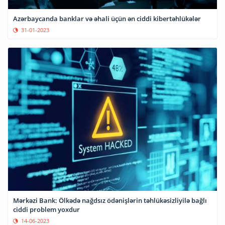
Azərbaycanda banklar və əhali üçün ən ciddi kibertəhlükələr
31-01-2023
Mərkəzi Bank: Ölkədə nağdsız ödənişlərin təhlükəsizliyilə bağlı
ciddi problem yoxdur
14-06-2023