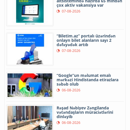
altsistemində hazırda 65 mindən
çox aktiv vakansiya var
07-08-2026
“Biletim.az” portalı üzərindən
onlayn bilet alanların sayı 2
dəfəyədək artıb
07-08-2026
“Google”un məlumat emalı
mərkəzi Hindistanda etirazlara
səbəb olub
06-08-2026
Rəşad Nəbiyev Zəngilanda
vətəndaşların müraciətlərini
dinləyib
06-08-2026