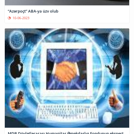
“Azərpoçt” ABA-ya üzv olub
10-06-2023
MDB Dövlətlərarası Humanitar Əməkdaşlıq Fondunun ekspert