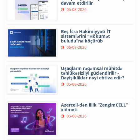
davam etdirilir
06-08-2026
Beş İcra Hakimiyyəti İT
sistemlərini “Hökumət
buludu”na köçürüb
06-08-2026
Uşaqların rəqəmsal mühitdə
təhlükəsizliyi gücləndirilir -
Dəyişikliklər nəyi ehtiva edir?
05-08-2026
Azercell-dən illik “ZengimCELL”
xidməti
05-08-2026