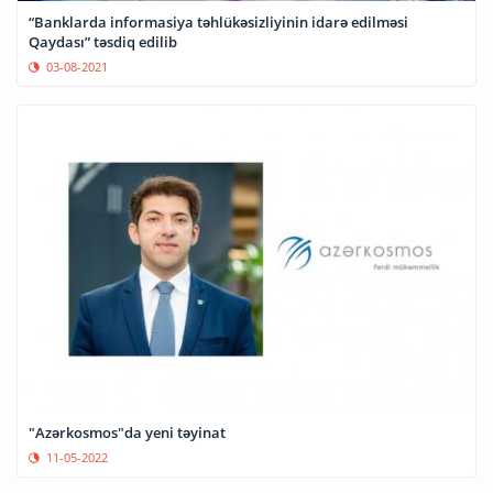
“Banklarda informasiya təhlükəsizliyinin idarə edilməsi
Qaydası” təsdiq edilib
03-08-2021
"Azərkosmos"da yeni təyinat
11-05-2022