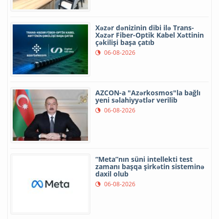
Xəzər dənizinin dibi ilə Trans-
Xəzər Fiber-Optik Kabel Xəttinin
çəkilişi başa çatıb
06-08-2026
AZCON-a "Azərkosmos"la bağlı
yeni səlahiyyətlər verilib
06-08-2026
“Meta”nın süni intellekti test
zamanı başqa şirkətin sisteminə
daxil olub
06-08-2026