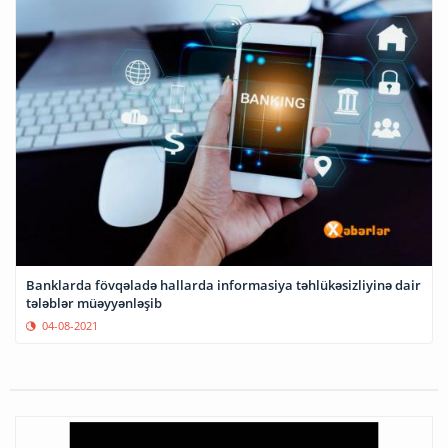
Banklarda fövqəladə hallarda informasiya təhlükəsizliyinə dair
tələblər müəyyənləşib
04-08-2021