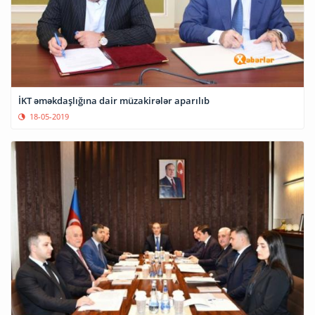
İKT əməkdaşlığına dair müzakirələr aparılıb
18-05-2019