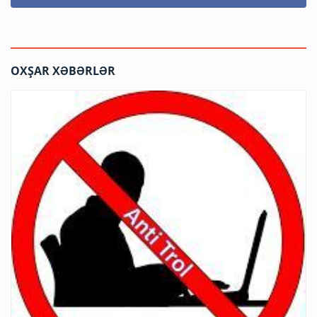
OXŞAR XƏBƏRLƏR