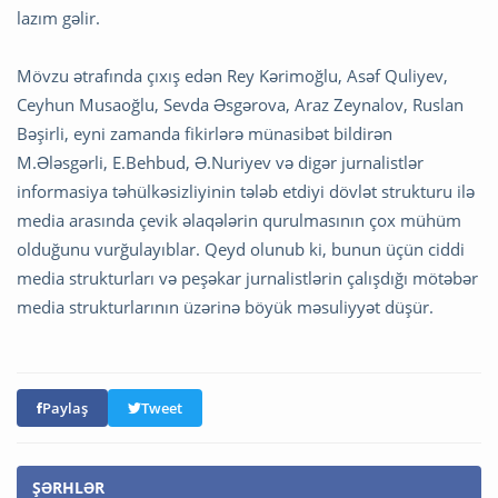
lazım gəlir.
Mövzu ətrafında çıxış edən Rey Kərimoğlu, Asəf Quliyev,
Ceyhun Musaoğlu, Sevda Əsgərova, Araz Zeynalov, Ruslan
Bəşirli, eyni zamanda fikirlərə münasibət bildirən
M.Ələsgərli, E.Behbud, Ə.Nuriyev və digər jurnalistlər
informasiya təhülkəsizliyinin tələb etdiyi dövlət strukturu ilə
media arasında çevik əlaqələrin qurulmasının çox mühüm
olduğunu vurğulayıblar. Qeyd olunub ki, bunun üçün ciddi
media strukturları və peşəkar jurnalistlərin çalışdığı mötəbər
media strukturlarının üzərinə böyük məsuliyyət düşür.
Paylaş
Tweet
ŞƏRHLƏR