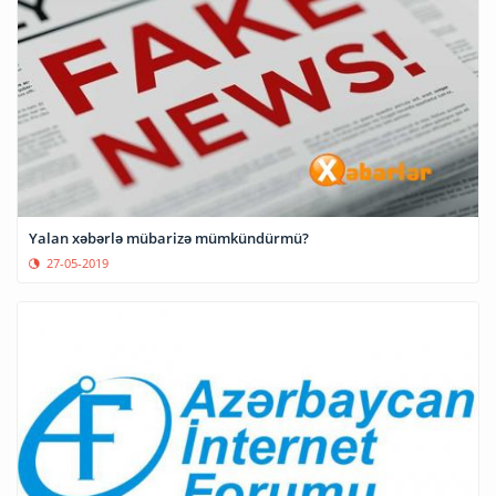
Yalan xəbərlə mübarizə mümkündürmü?
27-05-2019