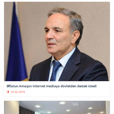
Əflatun Amaşov internet mediaya dövlətdən dəstək istədi
23-02-2016