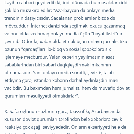
Layihə rəhbəri qeyd edib ki, indi dünyada bu məsələlər ciddi
şəkildə müzakirə edilir: "Azərbaycan da onlayn media
trendinin daşıyıcısıdır. Sadalanan problemlər bizdə də
mövcuddur. İnternet dənizində seçilmək, oxucu qazanmaq
və onu əldə saxlamaq onlayn media üçün "həyat iksiri”nə
çevrilib. Odur ki, xəbər əldə etmək üçün onlayn jurnalisitika
özünün "qardaş”ları ilə-bloq və sosial şəbəkələrə sıx
işləməyə məcburdur. Yalan xəbərin yayılmasının əsas
səbəblərindən biri xəbəri dəqiqləşdirmək imkanının
olmamasıdır. Yəni onlayn media sürətli, çevik iş tələb
etdiyinə görə, istənilən xəbərin dərhal aydınlaşdırılması
vacibdir. Bu baxımdan həm jurnalist, həm də müvafiq dövlət
qurumları məsuliyyətli olmalıdırlar”.
X. Səfəroğlunun sözlərinə görə, təəssüf ki, Azərbaycanda
xüsusən dövlət qurumları tərəfindən belə xəbərlərə çevik
reaksiya çox aşağı səviyyədədir. Onların əksəriyyəti hələ də