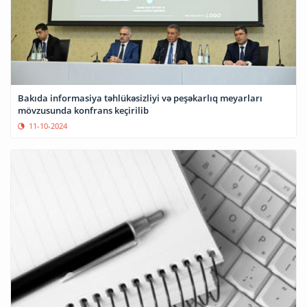
Bakıda informasiya təhlükəsizliyi və peşəkarlıq meyarları
mövzusunda konfrans keçirilib
11-10-2024