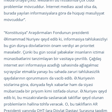
media ortaya çıxıb. Medianın bu hissəsində çox ciddi
problemlər mövcuddur. İnternet mediası azad olsa da,
burada yayılan informasiyalara görə də hüquqi məsuliyyət
mövcuddur”.
"Konstitusiya” Araşdırmaları Fondunun prezidenti
Əliməmməd Nuriyev qeyd edib ki, informasiya təhlükəsizliyi
bu gün dünya dövlətlərinin önəm verdiyi ən prioritet
məsələdir. Çünki bu gün sosial şəbəkələr insanların ictimai
münasibətlərini tənzimləyən bir vasitəyə çevrilib. Çağdaş
internet əsri informasiya azadlığı sahəsində ağlagəlməz
sıçrayışlar etməklə yanaşı bu sahədə zəruri təhlükəsizlik
qaydalarının qorunmasını da vacib edib. Ə.Nuriyevin
sözlərinə görə, dünyada feyk xəbərlər həm də siyasi
mübarizədə bir priyom kimi istifadə olunur. Ə.Nuriyev qeyd
edib ki, bu müzakirələrdə səslənəcək təkliflər qeyd olunan
problemlərin həllinə töhfə verəcək. O, bu təkliflərin AR
Prezidenti yanında QHT-lərə Dövlət Dəstəyi Şurasına təqdim