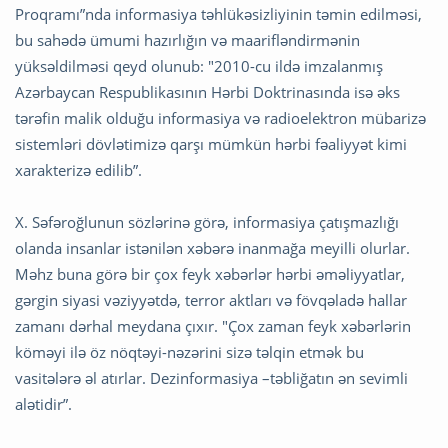
Proqramı”nda informasiya təhlükəsizliyinin təmin edilməsi,
bu sahədə ümumi hazırlığın və maarifləndirmənin
yüksəldilməsi qeyd olunub: "2010-cu ildə imzalanmış
Azərbaycan Respublikasının Hərbi Doktrinasında isə əks
tərəfin malik olduğu informasiya və radioelektron mübarizə
sistemləri dövlətimizə qarşı mümkün hərbi fəaliyyət kimi
xarakterizə edilib”.
X. Səfəroğlunun sözlərinə görə, informasiya çatışmazlığı
olanda insanlar istənilən xəbərə inanmağa meyilli olurlar.
Məhz buna görə bir çox feyk xəbərlər hərbi əməliyyatlar,
gərgin siyasi vəziyyətdə, terror aktları və fövqəladə hallar
zamanı dərhal meydana çıxır. "Çox zaman feyk xəbərlərin
köməyi ilə öz nöqtəyi-nəzərini sizə təlqin etmək bu
vasitələrə əl atırlar. Dezinformasiya –təbliğatın ən sevimli
alətidir”.