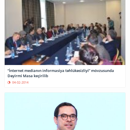
“İnternet medianın informasiya təhlükəsizliyi” mövzusunda
Dəyirmi Masa keçirilib
04-02-2014