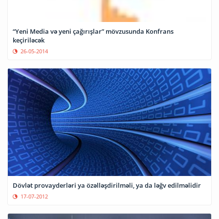
“Yeni Media və yeni çağırışlar” mövzusunda Konfrans
keçiriləcək
26-05-2014
Dövlət provayderləri ya özəlləşdirilməli, ya da ləğv edilməlidir
17-07-2012