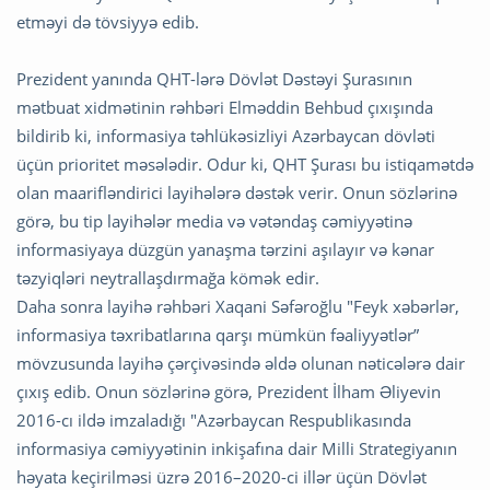
etməyi də tövsiyyə edib.
Prezident yanında QHT-lərə Dövlət Dəstəyi Şurasının
mətbuat xidmətinin rəhbəri Elməddin Behbud çıxışında
bildirib ki, informasiya təhlükəsizliyi Azərbaycan dövləti
üçün prioritet məsələdir. Odur ki, QHT Şurası bu istiqamətdə
olan maarifləndirici layihələrə dəstək verir. Onun sözlərinə
görə, bu tip layihələr media və vətəndaş cəmiyyətinə
informasiyaya düzgün yanaşma tərzini aşılayır və kənar
təzyiqləri neytrallaşdırmağa kömək edir.
Daha sonra layihə rəhbəri Xaqani Səfəroğlu "Feyk xəbərlər,
informasiya təxribatlarına qarşı mümkün fəaliyyətlər”
mövzusunda layihə çərçivəsində əldə olunan nəticələrə dair
çıxış edib. Onun sözlərinə görə, Prezident İlham Əliyevin
2016-cı ildə imzaladığı "Azərbaycan Respublikasında
informasiya cəmiyyətinin inkişafına dair Milli Strategiyanın
həyata keçirilməsi üzrə 2016–2020-ci illər üçün Dövlət