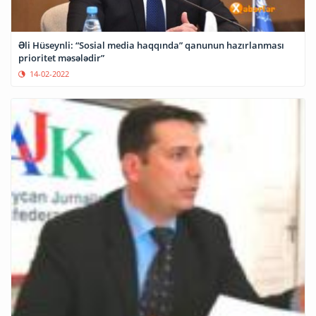
Əli Hüseynli: “Sosial media haqqında” qanunun hazırlanması
prioritet məsələdir”
14-02-2022