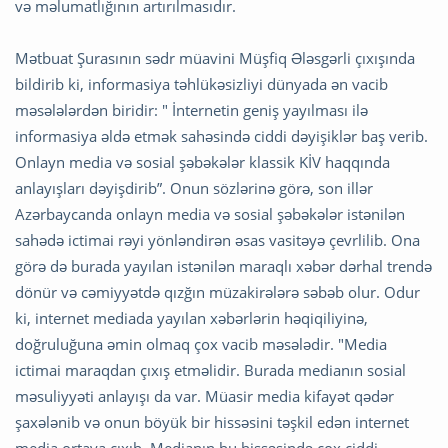
və məlumatlığının artırılmasıdır.
Mətbuat Şurasının sədr müavini Müşfiq Ələsgərli çıxışında
bildirib ki, informasiya təhlükəsizliyi dünyada ən vacib
məsələlərdən biridir: " İnternetin geniş yayılması ilə
informasiya əldə etmək sahəsində ciddi dəyişiklər baş verib.
Onlayn media və sosial şəbəkələr klassik KİV haqqında
anlayışları dəyişdirib”. Onun sözlərinə görə, son illər
Azərbaycanda onlayn media və sosial şəbəkələr istənilən
sahədə ictimai rəyi yönləndirən əsas vasitəyə çevrlilib. Ona
görə də burada yayılan istənilən maraqlı xəbər dərhal trendə
dönür və cəmiyyətdə qızğın müzakirələrə səbəb olur. Odur
ki, internet mediada yayılan xəbərlərin həqiqiliyinə,
doğruluğuna əmin olmaq çox vacib məsələdir. "Media
ictimai maraqdan çıxış etməlidir. Burada medianın sosial
məsuliyyəti anlayışı da var. Müasir media kifayət qədər
şaxələnib və onun böyük bir hissəsini təşkil edən internet