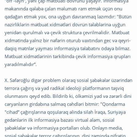
"off -layn”, yəni çap mətbuatı dövrünü yaşayır. İnformasiya
məkanında qələbə çalan məlumatı ram etmək üçün onu
qadağan etmək yox, ona uyğun davranmaq lazımdır: "Bütün
nazirliklərin mətbuat xidmətləri dövrün tələblərinə uyğun
yenidən qurulmalı və çevik struktura çevrilməlidir. Mətbuat
xidmətində yalnız bir nəfərin oturub vaxtından gec və qeyri-
dəqiq mətnlər yayması informasiya tələbatını ödəyə bilməz.
Mətbuat xidmətlərinin tərkibində çevik informasiya qrupları
yaradılmalıdır”.
X. Səfəroğlu digər problem olaraq sosial şəbəkələr üzərindən
terrora çağırış və yad radikal ideoloji platformanın təşviq
olunmasını qeyd edib. Bildirib ki, ölkəmizi yad və zərərli dini
cəryanların girdabına salmaq cəhdləri bitmir: "Qondarma
"cihad” çağırışlarına qoşularaq əlində silah İraqa, Suriyaya
gedənlərin ilk informasiya bazası virtual aləm, sosial
şəbəklələr və informasiya portalları olub. Onlayn media,
sosial şəbəkələr terror çağırışlarının, dini zəmində nifrətin