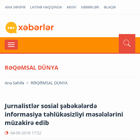
ANA SƏHİFƏ
LAYİHƏ HAQQINDA
ARXİV
XƏBƏRLƏR
ƏLAQƏ
RƏQƏMSAL DÜNYA
Ana Səhifə
RƏQƏMSAL DÜNYA
Jurnalistlər sosial şəbəkələrdə
informasiya təhlükəsizliyi məsələlərini
müzakirə edib
04-09-2018
17:52