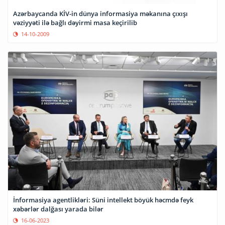
Azərbaycanda KİV-in dünya informasiya məkanına çıxışı
vəziyyəti ilə bağlı dəyirmi masa keçirilib
14-10-2009
İnformasiya agentlikləri: Süni intellekt böyük həcmdə feyk
xəbərlər dalğası yarada bilər
16-06-2023