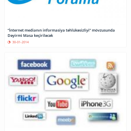
“İnternet medianın informasiya təhlükəsizliyi” mövzusunda
Dəyirmi Masa keçiriləcək
30-01-2014