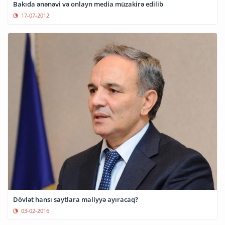
Bakıda ənənəvi və onlayn media müzakirə edilib
17-07-2012
Dövlət hansı saytlara maliyyə ayıracaq?
03-02-2016