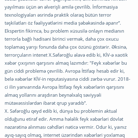
yayılması üçün ən əlverişli amilə çevrilib. İnformasiya
texnologiyaları əsrində praktik olaraq bütün terror
təşkilatları öz fəaliyyətlərini media şəbəkəsində aparır”.
Ekspertin fikirncə, bu problem xüsusilə onlayn medianın
terrorla bağlı hadisəni birinci vermək, daha çox oxucu
toplamaq yarışı fonunda daha çox özünü göstərir. Əksinə,
terrorçuların intenet X.Səfəroğlu əlavə edib ki, KİV-ə xaotik
xəbər çıxışının qarşısını almaq lazımdır: "Feyk xəbərlər bu
gün ciddi problemə çevrilib. Avropa İttifaqı hesab edir ki,
belə xəbərlər KİV-in reputasiyasına ciddi zərbə vurur. 2018-
ci ilin yanvarında Avropa İttifaqı feyk xəbərlərin qarşısını
almaq yollarını araşdıran beynəlxalq səviyyəli
mütəxəssislərdən ibarət qrup yaradıb”.
X. Səfəroğlu qeyd edib ki, dünya bu problemin aktual
olduğunu etiraf edir. Amma hələlik feyk xəbərləri dövlət
nəzarətinə alınması cəhdləri nəticə vermir. Odur ki, yaınız
ayıq-sayıq olmaq, internet üzərindən xəbərləri yoxlamaq