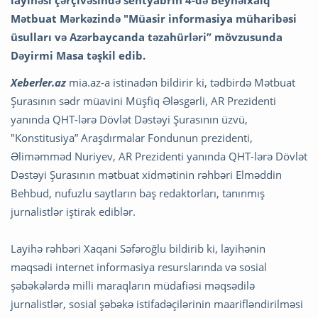
layihəsi çərçivəsində sentyabrın 4-də Beynəlxalq
Mətbuat Mərkəzində "Müasir informasiya müharibəsi
üsulları və Azərbaycanda təzahürləri” mövzusunda
Dəyirmi Masa təşkil edib.
Xeberler.az
mia.az-a istinadən bildirir ki, tədbirdə Mətbuat
Şurasının sədr müavini Müşfiq Ələsgərli, AR Prezidenti
yanında QHT-lərə Dövlət Dəstəyi Şurasının üzvü,
"Konstitusiya” Araşdırmalar Fondunun prezidenti,
Əliməmməd Nuriyev, AR Prezidenti yanında QHT-lərə Dövlət
Dəstəyi Şurasının mətbuat xidmətinin rəhbəri Elməddin
Behbud, nufuzlu saytların baş redaktorları, tanınmış
jurnalistlər iştirak ediblər.
Layihə rəhbəri Xaqani Səfəroğlu bildirib ki, layihənin
məqsədi internet informasiya resurslarında və sosial
şəbəkələrdə milli maraqların müdafiəsi məqsədilə
jurnalistlər, sosial şəbəkə istifadəçilərinin maarifləndirilməsi