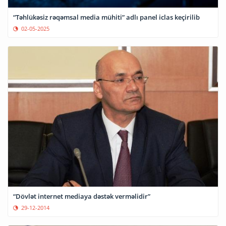
“Təhlükəsiz rəqəmsal media mühiti” adlı panel iclas keçirilib
02-05-2025
“Dövlət internet mediaya dəstək verməlidir”
29-12-2014