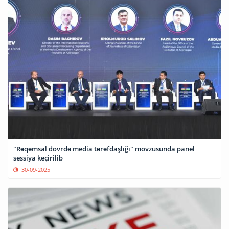
"Rəqəmsal dövrdə media tərəfdaşlığı" mövzusunda panel
sessiya keçirilib
30-09-2025