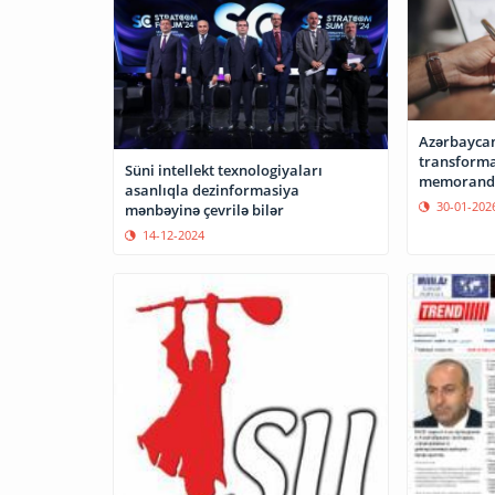
Azərbaycan
transforma
Süni intellekt texnologiyaları
memorandu
asanlıqla dezinformasiya
30-01-202
mənbəyinə çevrilə bilər
14-12-2024