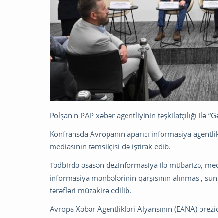
Polşanın PAP xəbər agentliyinin təşkilatçılığı ilə
Konfransda Avropanın aparıcı informasiya agentli
mediasının təmsilçisi də iştirak edib.
Tədbirdə əsasən dezinformasiya ilə mübarizə, media
informasiya mənbələrinin qarşısının alınması, süni
tərəfləri müzakirə edilib.
Avropa Xəbər Agentlikləri Alyansının (EANA) prezi