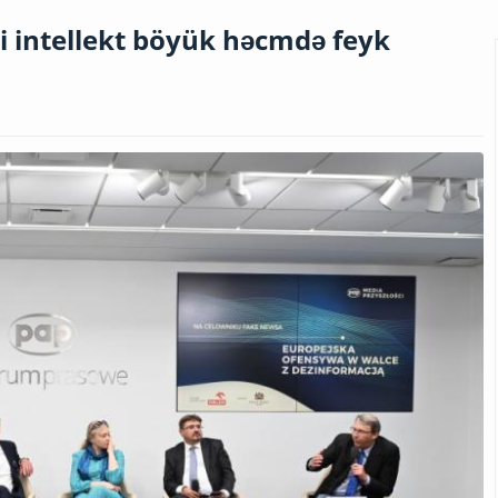
ni intellekt böyük həcmdə feyk