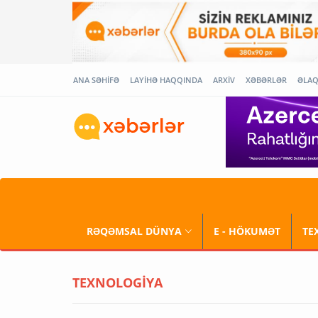
ANA SƏHİFƏ
LAYİHƏ HAQQINDA
ARXİV
XƏBƏRLƏR
ƏLA
RƏQƏMSAL DÜNYA
E - HÖKUMƏT
TE
TEXNOLOGİYA