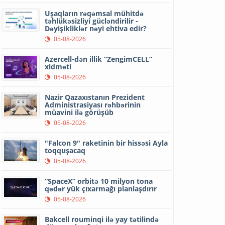
Uşaqların rəqəmsal mühitdə
təhlükəsizliyi gücləndirilir -
Dəyişikliklər nəyi ehtiva edir?
05-08-2026
Azercell-dən illik “ZengimCELL”
xidməti
05-08-2026
Nazir Qazaxıstanın Prezident
Administrasiyası rəhbərinin
müavini ilə görüşüb
05-08-2026
"Falcon 9" raketinin bir hissəsi Ayla
toqquşacaq
05-08-2026
“SpaceX” orbitə 10 milyon tona
qədər yük çıxarmağı planlaşdırır
05-08-2026
Bakcell rouminqi ilə yay tətilində