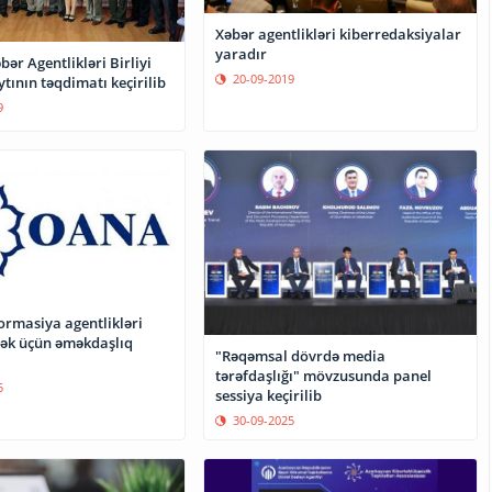
Xəbər agentlikləri kiberredaksiyalar
yaradır
bər Agentlikləri Birliyi
20-09-2019
ytının təqdimatı keçirilib
9
ormasiya agentlikləri
mək üçün əməkdaşlıq
"Rəqəmsal dövrdə media
tərəfdaşlığı" mövzusunda panel
5
sessiya keçirilib
30-09-2025