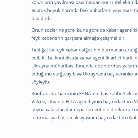
xəbərlərin yayılması baxımından süni intellektin də t
edərək böyük həcmdə feyk xəbərlərin yayılması təh
o bildirib.
Onun sözlərinə görə, buna görə də xəbər agentliklər
feyk xəbərlərin qarşısını almağa çalışmalıdır.
Təbliğat və feyk xəbər dalğasının durmadan artdı
edib ki, bu kontekstdə xəbər agentlikləri etibarlı
Ukrayna müharibəsi fonunda dezinformasiyaların də
olduğunu vurğulayıb və Ukraynada baş verənlərlə b
söyləyib.
Konfransda, həmçinin EANA-nın baş katibi Aleksand
Valçev, Litvanın ELTA agentliyinin baş redaktoru V
beynəlxalq əlaqələr departamentinin direktoru Lui
informasiya baş redaksiyasının baş redaktoru Natali