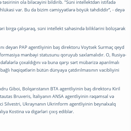
əsirinin ola biləcəyini bildirib. "Süni intellektdən istifadə
lükəsi var. Bu da bizim cəmiyyətlərə böyük təhdiddir”, - deyə
i birgə çalışaraq, süni intellekt sahəsində biliklərini bölüşərək
ğını deyən PAP agentliyinin baş direktoru Voytsek Surmaç qeyd
 informasiya mənbəyi statusunu qoruyub saxlamalıdır. O, Rusiya-
fələrlə çoxaldığını və buna qarşı sərt mübarizə aparılmalı
ağlı həqiqətlərin bütün dünyaya çatdırılmasının vacibliyini
ru Giboi, Bolqarıstanın BTA agentliyinin baş direktoru Kiril
itautas Bruveris, İtaliyanın ANSA agentliyinin rəqəmsal və
ci Silvestri, Ukraynanın Ukrinform agentliyinin beynəlxalq
ya Kostina və digərləri çıxış ediblər.