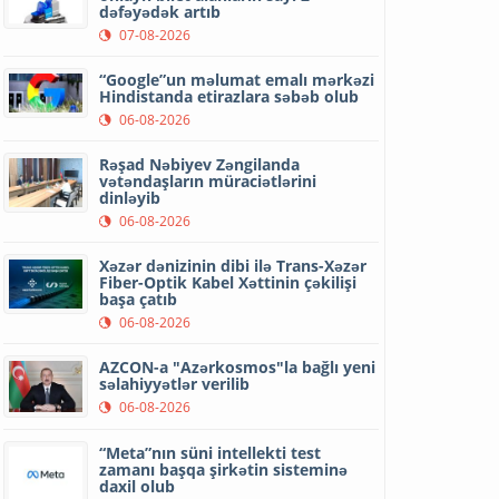
dəfəyədək artıb
07-08-2026
“Google”un məlumat emalı mərkəzi
Hindistanda etirazlara səbəb olub
06-08-2026
Rəşad Nəbiyev Zəngilanda
vətəndaşların müraciətlərini
dinləyib
06-08-2026
Xəzər dənizinin dibi ilə Trans-Xəzər
Fiber-Optik Kabel Xəttinin çəkilişi
başa çatıb
06-08-2026
AZCON-a "Azərkosmos"la bağlı yeni
səlahiyyətlər verilib
06-08-2026
“Meta”nın süni intellekti test
zamanı başqa şirkətin sisteminə
daxil olub