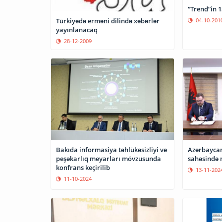
“Trend”in 
04-10-201
Türkiyədə erməni dilində xəbərlər
yayınlanacaq
28-12-2009
Azərbaycan
Bakıda informasiya təhlükəsizliyi və
sahəsində
peşəkarlıq meyarları mövzusunda
konfrans keçirilib
13-11-202
11-10-2024