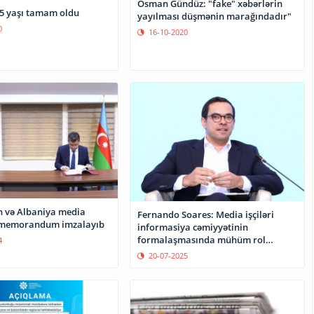
Osman Gündüz: "fake" xəbərlərin
15 yaşı tamam oldu
yayılması düşmənin marağındadır"
0
16-10-2020
 və Albaniya media
Fernando Soares: Media işçiləri
 memorandum imzalayıb
informasiya cəmiyyətinin
formalaşmasında mühüm rol
4
oynayır
20-07-2025