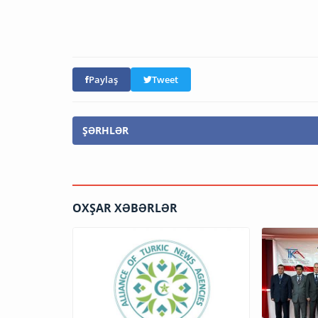
Paylaş
Tweet
ŞƏRHLƏR
OXŞAR XƏBƏRLƏR