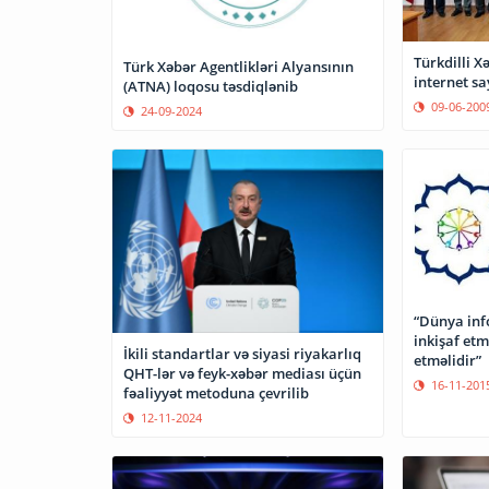
Türkdilli Xə
Türk Xəbər Agentlikləri Alyansının
internet sa
(ATNA) loqosu təsdiqlənib
09-06-200
24-09-2024
“Dünya inf
inkişaf et
İkili standartlar və siyasi riyakarlıq
etməlidir”
QHT-lər və feyk-xəbər mediası üçün
16-11-201
fəaliyyət metoduna çevrilib
12-11-2024