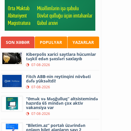
SON XƏBƏR
POPULYAR
YAZARLAR
Kiberpolis xarici saytlara hücumlar
təşkil edən şəxsləri saxlayıb
07-08-2026
Fitch ABB-nin reytinqini növbəti
dəfə yüksəltdi!
07-08-2026
“Əmək və Məşğulluq” altsistemində
hazırda 65 mindən çox aktiv
vakansiya var
07-08-2026
“Biletim.az” portalı üzərindən
onlayn bilet alanların sayı 2