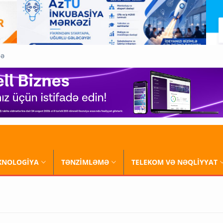
QƏ
XNOLOGİYA
TƏNZİMLƏMƏ
TELEKOM VƏ NƏQLİYYAT