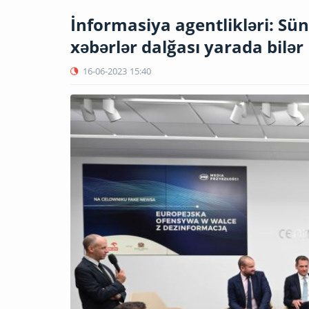
İnformasiya agentlikləri: Sü
xəbərlər dalğası yarada bilər
16-06-2023
15:40