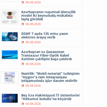
06-08-2026
Azərbaycanın rəqəmsal idarəçilik
model iki beynəlxalq mükafata
layiq görülüb
06-08-2026
DSMF 7 ayda 135 minə yaxın
elektron arayış verib
06-08-2026
Azərbaycan və Qazaxıstan
Transxəzər Fiber-Optik Kabel
Xəttinin çəkilişini başa çatdırıb
06-08-2026
Nazirlik: “Mobil notariat” tətbiqinin
“mygov”a tam inteqrasiyası
istiqamətində işlər davam etdirilir
06-08-2026
Beş İcra Hakimiyyəti İT sistemlərini
“Hökumət buludu”na köçürüb
06-08-2026