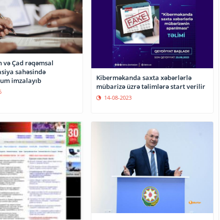
 və Çad rəqəmsal
siya sahəsində
Kiberməkanda saxta xəbərlərlə
m imzalayıb
mübarizə üzrə təlimlərə start verilir
6
14-08-2023