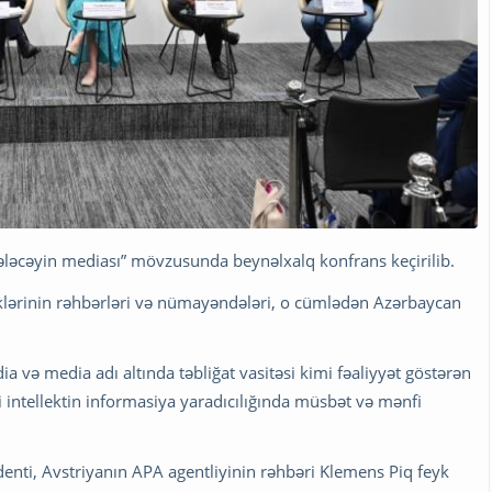
 “Gələcəyin mediası” mövzusunda beynəlxalq konfrans keçirilib.
klərinin rəhbərləri və nümayəndələri, o cümlədən Azərbaycan
 və media adı altında təbliğat vasitəsi kimi fəaliyyət göstərən
 intellektin informasiya yaradıcılığında müsbət və mənfi
denti, Avstriyanın APA agentliyinin rəhbəri Klemens Piq feyk