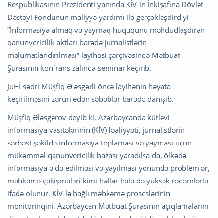
Respublikasının Prezidenti yanında KİV-in İnkişafına Dövlət
Dəstəyi Fondunun maliyyə yardımı ilə gerçəkləşdirdiyi
“İnformasiya almaq və yaymaq hüququnu məhdudlaşdıran
qanunvericilik aktları barədə jurnalistlərin
məlumatlandırılması” layihəsi çərçivəsində Mətbuat
Şurasının konfrans zalında seminar keçirib.
JuHİ sədri Müşfiq Ələsgərli öncə layihənin həyata
keçirilməsini zəruri edən səbəblər barədə danışıb.
Müşfiq Ələsgərov deyib ki, Azərbaycanda kütləvi
informasiya vasitələrinin (KİV) fəaliyyəti, jurnalistlərin
sərbəst şəkildə informasiya toplaması və yayması üçün
mükəmməl qanunvericilik bazası yaradılsa da, ölkədə
informasiya əldə edilməsi və yayılması yönündə problemlər,
məhkəmə çəkişmələri kimi hallar hələ də yüksək rəqəmlərlə
ifadə olunur. KİV-lə bağlı məhkəmə proseslərinin
monitorinqini, Azərbaycan Mətbuat Şurasının açıqlamalarını