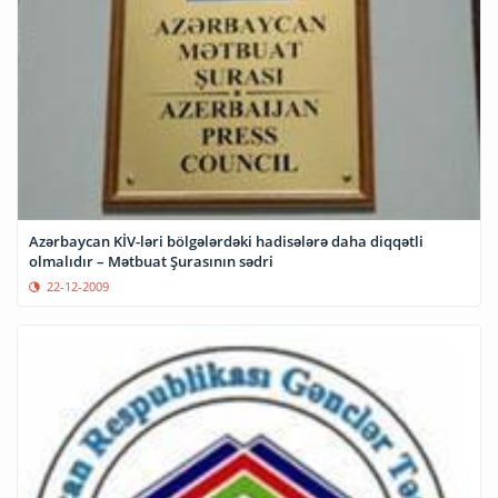
Azərbaycan KİV-ləri bölgələrdəki hadisələrə daha diqqətli
olmalıdır – Mətbuat Şurasının sədri
22-12-2009