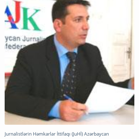
Jurnalistlərin Həmkarlar İttifaqı (JuHİ) Azərbaycan