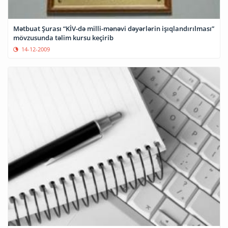
Mətbuat Şurası “KİV-də milli-mənəvi dəyərlərin işıqlandırılması”
mövzusunda təlim kursu keçirib
14-12-2009