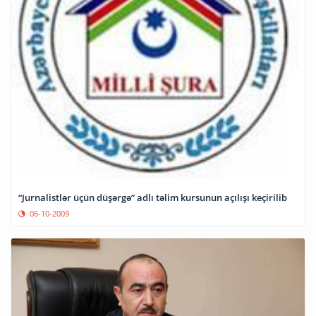
“Jurnalistlər üçün düşərgə” adlı təlim kursunun açılışı keçirilib
06-10-2009