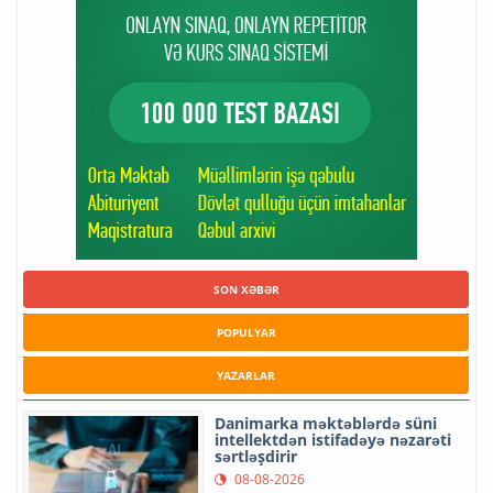
SON XƏBƏR
POPULYAR
YAZARLAR
Danimarka məktəblərdə süni
intellektdən istifadəyə nəzarəti
sərtləşdirir
08-08-2026