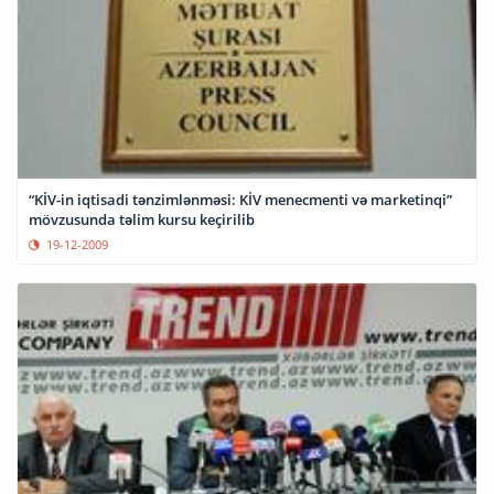
“KİV-in iqtisadi tənzimlənməsi: KİV menecmenti və marketinqi”
mövzusunda təlim kursu keçirilib
19-12-2009