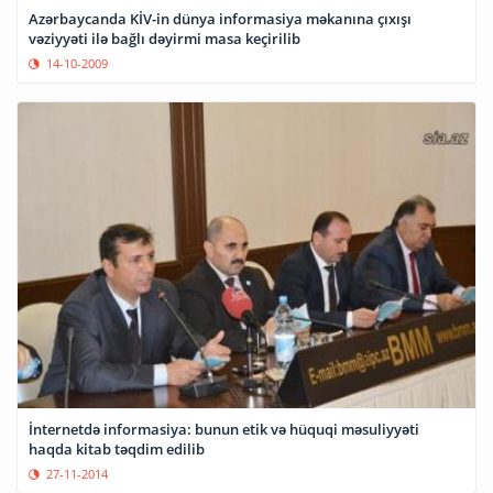
Azərbaycanda KİV-in dünya informasiya məkanına çıxışı
vəziyyəti ilə bağlı dəyirmi masa keçirilib
14-10-2009
İnternetdə informasiya: bunun etik və hüquqi məsuliyyəti
haqda kitab təqdim edilib
27-11-2014