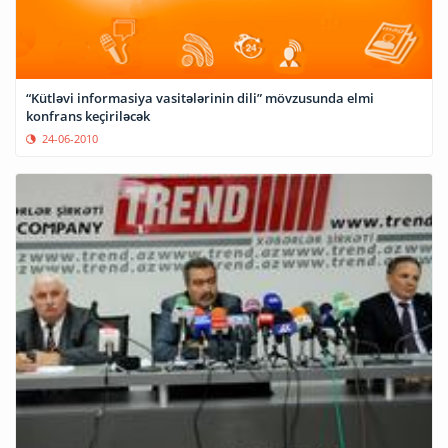
“Kütləvi informasiya vasitələrinin dili” mövzusunda elmi
konfrans keçiriləcək
24-06-2010