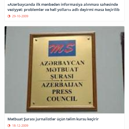
«Azərbaycanda ilk mənbədən informasiya alınması sahəsində
vəziyyət: problemlər və həll yolları» adlı dəyirmi masa keçirilib
29-10-2009
Mətbuat Şurası jurnalistlər üçün təlim kursu keçirir
18-12-2009