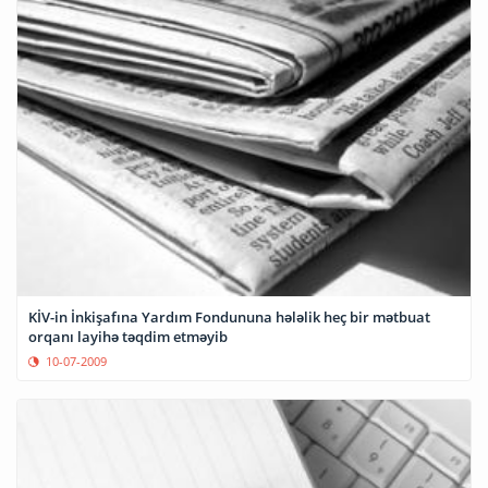
KİV-in İnkişafına Yardım Fondununa hələlik heç bir mətbuat
orqanı layihə təqdim etməyib
10-07-2009