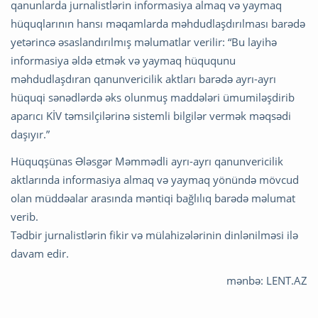
qanunlarda jurnalistlərin informasiya almaq və yaymaq
hüquqlarının hansı məqamlarda məhdudlaşdırılması barədə
yetərincə əsaslandırılmış məlumatlar verilir: “Bu layihə
informasiya əldə etmək və yaymaq hüququnu
məhdudlaşdıran qanunvericilik aktları barədə ayrı-ayrı
hüquqi sənədlərdə əks olunmuş maddələri ümumiləşdirib
aparıcı KİV təmsilçilərinə sistemli bilgilər vermək məqsədi
daşıyır.”
Hüquqşünas Ələsgər Məmmədli ayrı-ayrı qanunvericilik
aktlarında informasiya almaq və yaymaq yönündə mövcud
olan müddəalar arasında məntiqi bağlılıq barədə məlumat
verib.
Tədbir jurnalistlərin fikir və mülahizələrinin dinlənilməsi ilə
davam edir.
mənbə: LENT.AZ