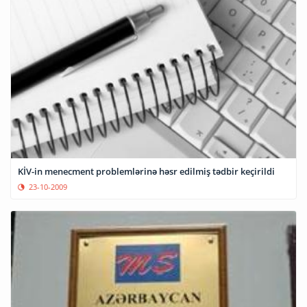
KİV-in menecment problemlərinə həsr edilmiş tədbir keçirildi
23-10-2009