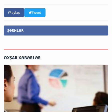
Paylaş
Tweet
ŞƏRHLƏR
OXŞAR XƏBƏRLƏR