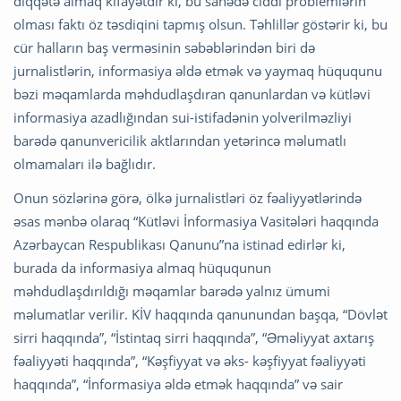
diqqətə almaq kifayətdir ki, bu sahədə ciddi problemlərin
olması faktı öz təsdiqini tapmış olsun. Təhlillər göstərir ki, bu
cür halların baş verməsinin səbəblərindən biri də
jurnalistlərin, informasiya əldə etmək və yaymaq hüququnu
bəzi məqamlarda məhdudlaşdıran qanunlardan və kütləvi
informasiya azadlığından sui-istifadənin yolverilməzliyi
barədə qanunvericilik aktlarından yetərincə məlumatlı
olmamaları ilə bağlıdır.
Onun sözlərinə görə, ölkə jurnalistləri öz fəaliyyətlərində
əsas mənbə olaraq “Kütləvi İnformasiya Vasitələri haqqında
Azərbaycan Respublikası Qanunu”na istinad edirlər ki,
burada da informasiya almaq hüququnun
məhdudlaşdırıldığı məqamlar barədə yalnız ümumi
məlumatlar verilir. KİV haqqında qanunundan başqa, “Dövlət
sirri haqqında”, “İstintaq sirri haqqında”, “Əməliyyat axtarış
fəaliyyəti haqqında”, “Kəşfiyyat və əks- kəşfiyyat fəaliyyəti
haqqında”, “İnformasiya əldə etmək haqqında” və sair