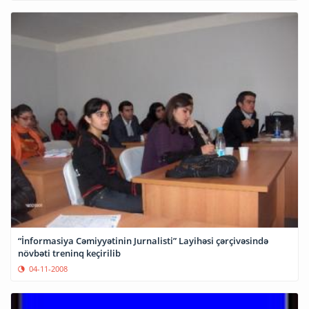
“İnformasiya Cəmiyyətinin Jurnalisti” Layihəsi çərçivəsində
növbəti treninq keçirilib
04-11-2008