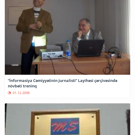
“İnformasiya Cəmiyyətinin Jurnalisti” Layihəsi çərçivəsində
növbəti treninq
01-12-2008