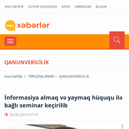
ANA SƏHİFƏ
LAYİHƏ HAQQINDA
ARXİV
XƏBƏRLƏR
ƏLAQƏ
QANUNVERİCİLİK
Ana Səhifə
TƏNZİMLƏMƏ
QANUNVERİCİLİK
İnformasiya almaq və yaymaq hüququ ilə
bağlı seminar keçirilib
20-05-2010
07:15