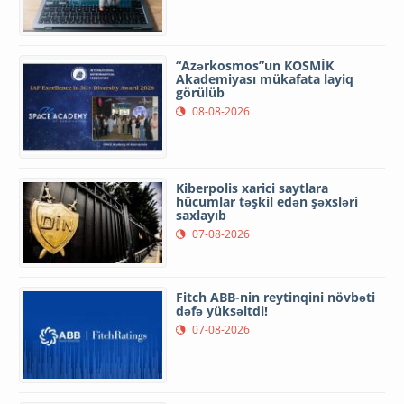
“Azərkosmos”un KOSMİK
Akademiyası mükafata layiq
görülüb
08-08-2026
Kiberpolis xarici saytlara
hücumlar təşkil edən şəxsləri
saxlayıb
07-08-2026
Fitch ABB-nin reytinqini növbəti
dəfə yüksəltdi!
07-08-2026