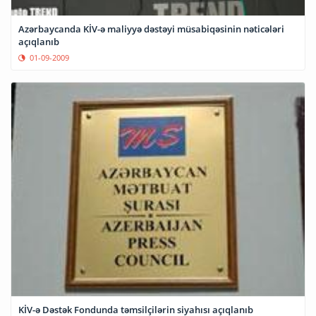
Azərbaycanda KİV-ə maliyyə dəstəyi müsabiqəsinin nəticələri
açıqlanıb
01-09-2009
KİV-ə Dəstək Fondunda təmsilçilərin siyahısı açıqlanıb