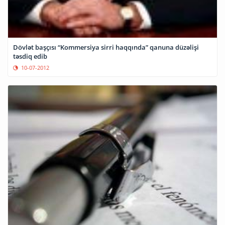
Dövlət başçısı “Kommersiya sirri haqqında” qanuna düzəlişi
təsdiq edib
10-07-2012