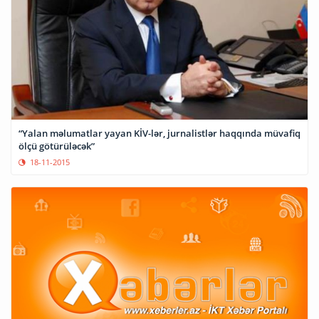
“Yalan məlumatlar yayan KİV-lər, jurnalistlər haqqında müvafiq
ölçü götürüləcək”
18-11-2015