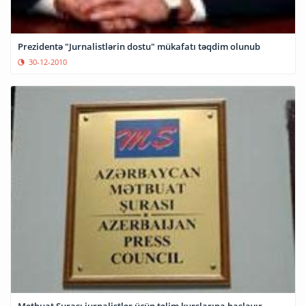
Prezidentə "Jurnalistlərin dostu" mükafatı təqdim olunub
30-12-2010
Mətbuat Şurası jurnalistlər üçün təlim kurslarına başlayır