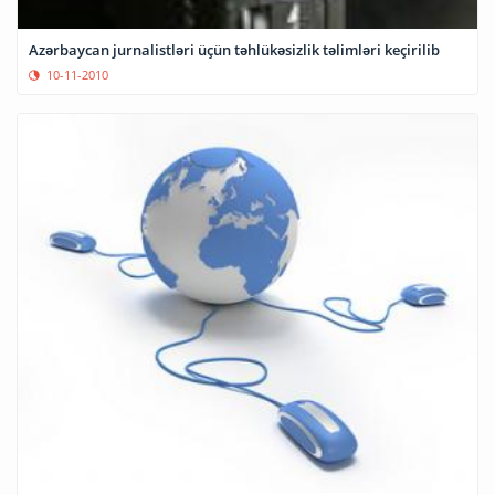
Azərbaycan jurnalistləri üçün təhlükəsizlik təlimləri keçirilib
10-11-2010