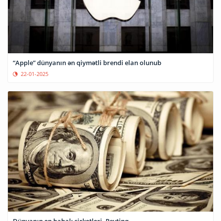
“Apple” dünyanın ən qiymətli brendi elan olunub
22-01-2025