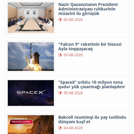
Nazir Qazaxıstanın Prezident
Administrasiyası rəhbərinin
müavini ilə görüşüb
05-08-2026
"Falcon 9" raketinin bir hissəsi
Ayla toqquşacaq
05-08-2026
“SpaceX” orbitə 10 milyon tona
qədər yük çıxarmağı planlaşdırır
05-08-2026
Bakcell rouminqi ilə yay tətilində
dünyanı kəşf et
04-08-2026