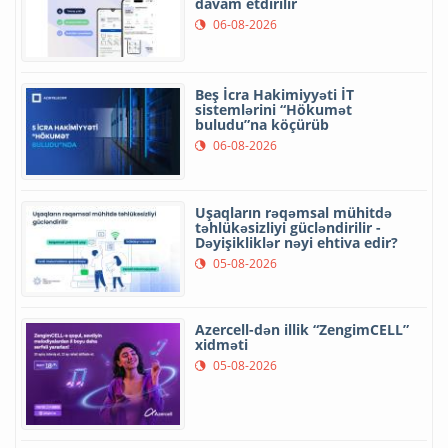
davam etdirilir
06-08-2026
Beş İcra Hakimiyyəti İT
sistemlərini “Hökumət
buludu”na köçürüb
06-08-2026
Uşaqların rəqəmsal mühitdə
təhlükəsizliyi gücləndirilir -
Dəyişikliklər nəyi ehtiva edir?
05-08-2026
Azercell-dən illik “ZengimCELL”
xidməti
05-08-2026