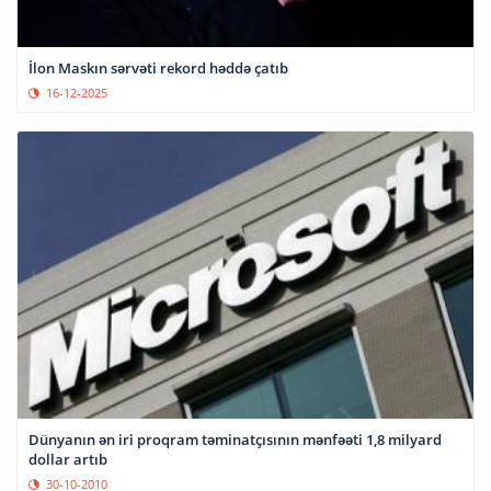
İlon Maskın sərvəti rekord həddə çatıb
16-12-2025
Dünyanın ən iri proqram təminatçısının mənfəəti 1,8 milyard
dollar artıb
30-10-2010