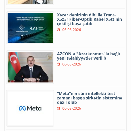
Xəzər dənizinin dibi ilə Trans-
Xəzər Fiber-Optik Kabel Xəttinin
çəkilişi başa çatıb
06-08-2026
AZCON-a "Azərkosmos"la bağlı
yeni səlahiyyətlər verilib
06-08-2026
“Meta”nın süni intellekti test
zamanı başqa şirkətin sisteminə
daxil olub
06-08-2026