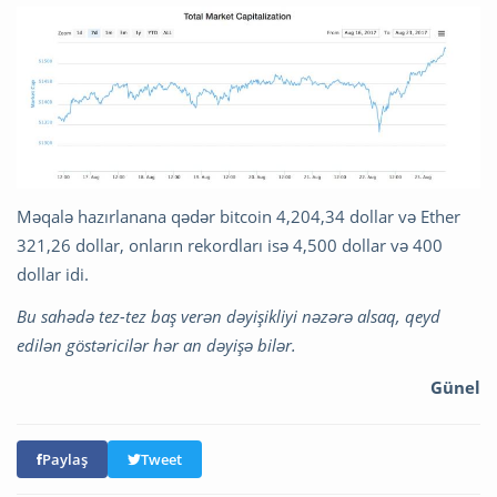
Məqalə hazırlanana qədər bitcoin 4,204,34 dollar və Ether
321,26 dollar, onların rekordları isə 4,500 dollar və 400
dollar idi.
Bu sahədə tez-tez baş verən dəyişikliyi nəzərə alsaq, qeyd
edilən göstəricilər hər an dəyişə bilər.
Günel
Paylaş
Tweet