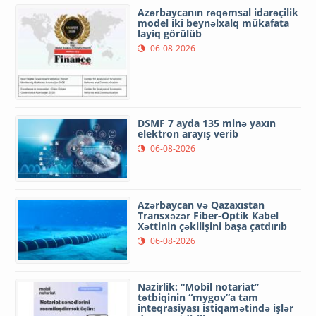
Azərbaycanın rəqəmsal idarəçilik
model iki beynəlxalq mükafata
layiq görülüb
06-08-2026
DSMF 7 ayda 135 minə yaxın
elektron arayış verib
06-08-2026
Azərbaycan və Qazaxıstan
Transxəzər Fiber-Optik Kabel
Xəttinin çəkilişini başa çatdırıb
06-08-2026
Nazirlik: “Mobil notariat”
tətbiqinin “mygov”a tam
inteqrasiyası istiqamətində işlər