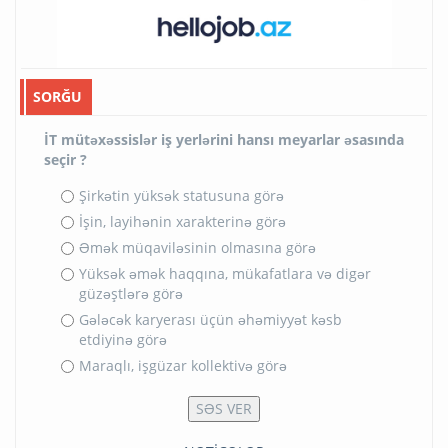
SORĞU
İT mütəxəssislər iş yerlərini hansı meyarlar əsasında
seçir ?
Şirkətin yüksək statusuna görə
İşin, layihənin xarakterinə görə
Əmək müqaviləsinin olmasına görə
Yüksək əmək haqqına, mükafatlara və digər
güzəştlərə görə
Gələcək karyerası üçün əhəmiyyət kəsb
etdiyinə görə
Maraqlı, işgüzar kollektivə görə