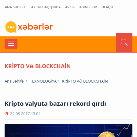
ANA SƏHİFƏ
LAYİHƏ HAQQINDA
ARXİV
XƏBƏRLƏR
ƏLAQƏ
KRİPTO VƏ BLOCKCHAİN
Ana Səhifə
TEXNOLOGİYA
KRİPTO VƏ BLOCKCHAİN
Kripto valyuta bazarı rekord qırdı
24-08-2017
15:04