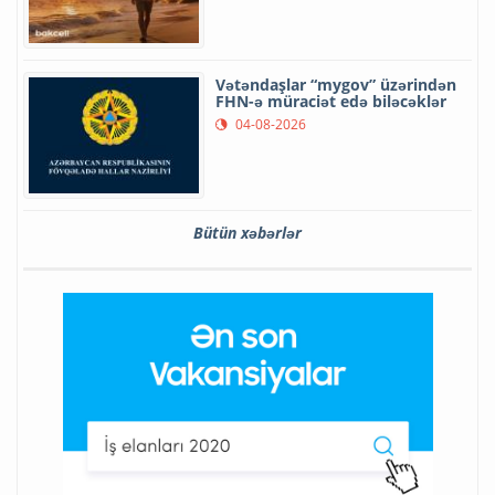
Vətəndaşlar “mygov” üzərindən
FHN-ə müraciət edə biləcəklər
04-08-2026
Bütün xəbərlər