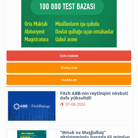
SON XƏBƏR
POPULYAR
YAZARLAR
Fitch ABB-nin reytinqini növbəti
dəfə yüksəltdi!
07-08-2026
“Əmək və Məşğulluq”
altsistemində hazırda 65 mindən