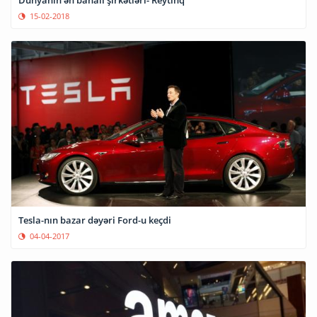
Dünyanın ən bahalı şirkətləri- Reytinq
15-02-2018
Tesla-nın bazar dəyəri Ford-u keçdi
04-04-2017