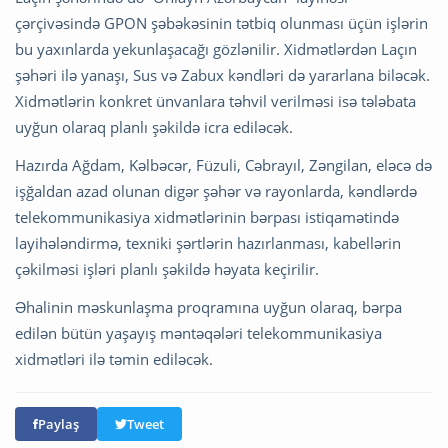
çərçivəsində GPON şəbəkəsinin tətbiq olunması üçün işlərin
bu yaxınlarda yekunlaşacağı gözlənilir. Xidmətlərdən Laçın
şəhəri ilə yanaşı, Sus və Zabux kəndləri də yararlana biləcək.
Xidmətlərin konkret ünvanlara təhvil verilməsi isə tələbata
uyğun olaraq planlı şəkildə icra ediləcək.
Hazırda Ağdam, Kəlbəcər, Füzuli, Cəbrayıl, Zəngilan, eləcə də
işğaldan azad olunan digər şəhər və rayonlarda, kəndlərdə
telekommunikasiya xidmətlərinin bərpası istiqamətində
layihələndirmə, texniki şərtlərin hazırlanması, kabellərin
çəkilməsi işləri planlı şəkildə həyata keçirilir.
Əhalinin məskunlaşma proqramına uyğun olaraq, bərpa
edilən bütün yaşayış məntəqələri telekommunikasiya
xidmətləri ilə təmin ediləcək.
Paylaş
Tweet