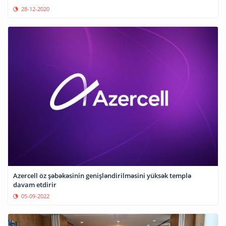
28-12-2020
Azercell öz şəbəkəsinin genişləndirilməsini yüksək templə
davam etdirir
05-09-2022