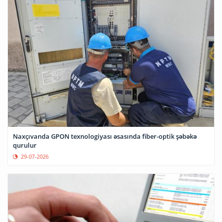
Naxçıvanda GPON texnologiyası əsasında fiber-optik şəbəkə
qurulur
29-07-2026