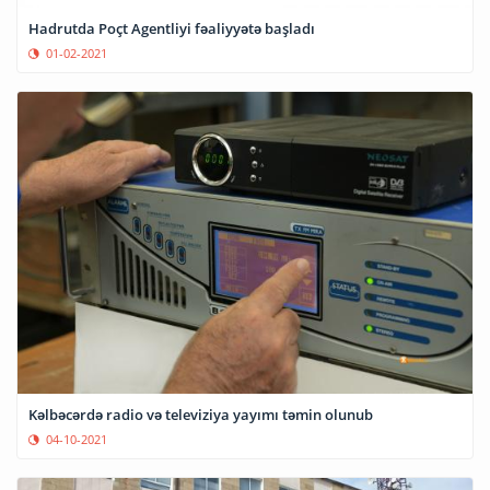
Hadrutda Poçt Agentliyi fəaliyyətə başladı
01-02-2021
Kəlbəcərdə radio və televiziya yayımı təmin olunub
04-10-2021