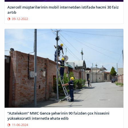
Azercell müştərilərinin mobil internetdən istifadə həcmi 30 faiz
artıb
09-12-2022
“Aztelekom” MMC Gəncə şəhərinin 90 faizdən çox hissəsini
yüksəksürətli internetlə əhatə edib
11-06-2024