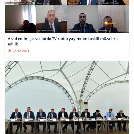
Azad edilmiş ərazilərdə TV-radio yayımının təşkili müzakirə
edilib
28-12-2021