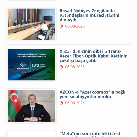
Rəşad Nəbiyev Zəngilanda
vətəndaşların müraciətlərini
dinləyib
06-08-2026
Xəzər dənizinin dibi ilə Trans-
Xəzər Fiber-Optik Kabel Xəttinin
çəkilişi başa çatıb
06-08-2026
AZCON-a "Azərkosmos"la bağlı
yeni səlahiyyətlər verilib
06-08-2026
“Meta”nın süni intellekti test