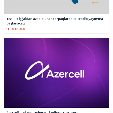
Tezliklə işğaldan azad olunan torpaqlarda teleradio yayımına
başlanacaq
28-12-2020
Azercell yeni genişmiqyaslı layihəyə start verdi