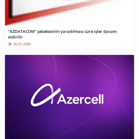
“AZDATACOM” şəbəkəsinin yaradılması üzrə işlər davam
etdirilir
30-07-2008