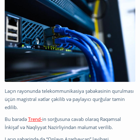
Laçın rayonunda telekommunikasiya şəbəkəsinin qurulması
üçün magistral xətlər çəkilib və paylayıcı qurğular təmin
edilib.
Bu barədə
Trend-
in sorğusuna cavab olaraq Rəqəmsal
İnkişaf və Nəqliyyat Nazirliyindən məlumat verilib.
Laçın şəhərində də “Onlayn Azərbaycan” layihəsi