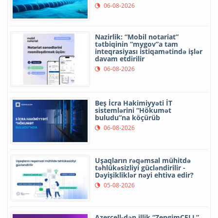
06-08-2026
Nazirlik: “Mobil notariat”
tətbiqinin “mygov”a tam
inteqrasiyası istiqamətində işlər
davam etdirilir
06-08-2026
Beş İcra Hakimiyyəti İT
sistemlərini “Hökumət
buludu”na köçürüb
06-08-2026
Uşaqların rəqəmsal mühitdə
təhlükəsizliyi gücləndirilir -
Dəyişikliklər nəyi ehtiva edir?
05-08-2026
Azercell-dən illik “ZengimCELL”