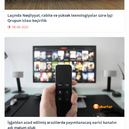
Laçında Nəqliyyat, rabitə və yüksək texnologiyalar üzrə İşçi
Qrupun iclası keçirilib
08-08-2023
İşğaldan azad edilmiş ərazilərdə yayımlanacaq xarici kanalın
adı məlum olub