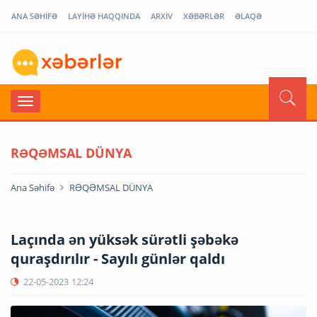
ANA SƏHİFƏ
LAYİHƏ HAQQINDA
ARXİV
XƏBƏRLƏR
ƏLAQƏ
RƏQƏMSAL DÜNYA
Ana Səhifə
RƏQƏMSAL DÜNYA
Laçında ən yüksək sürətli şəbəkə
quraşdırılır - Sayılı günlər qaldı
22-05-2023
12:24