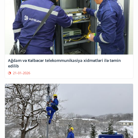
Ağdam və Kəlbəcər telekommunikasiya xidmətləri ilə təmin
edilib
21-01-2026