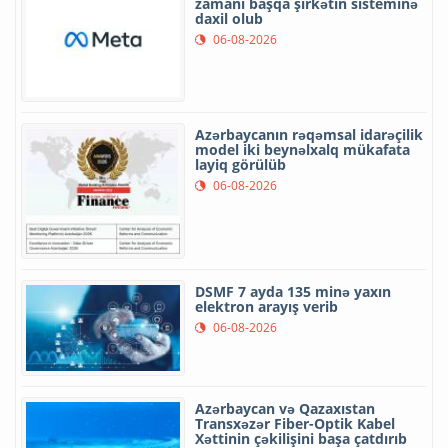
zamanı başqa şirkətin sisteminə
daxil olub
06-08-2026
Azərbaycanın rəqəmsal idarəçilik
model iki beynəlxalq mükafata
layiq görülüb
06-08-2026
DSMF 7 ayda 135 minə yaxın
elektron arayış verib
06-08-2026
Azərbaycan və Qazaxıstan
Transxəzər Fiber-Optik Kabel
Xəttinin çəkilişini başa çatdırıb