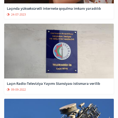
Laçında yüksəksürətli internetə qoşulma imkanı yaradılıb
24-07-2023
Laçın Radio-Televiziya Yayımı Stansiyası istismara verilib
09-09-2022