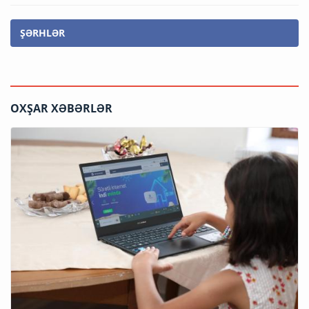
ŞƏRHLƏR
OXŞAR XƏBƏRLƏR