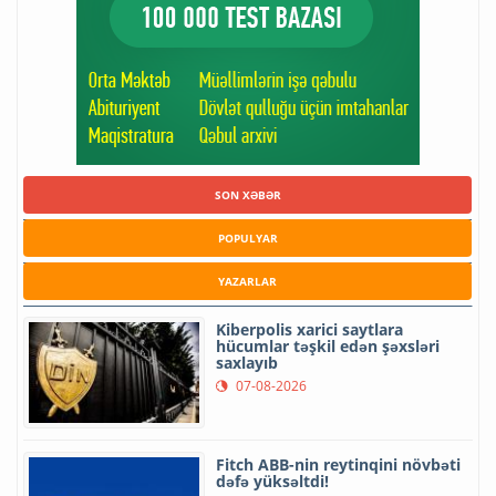
SON XƏBƏR
POPULYAR
YAZARLAR
Kiberpolis xarici saytlara
hücumlar təşkil edən şəxsləri
saxlayıb
07-08-2026
Fitch ABB-nin reytinqini növbəti
dəfə yüksəltdi!