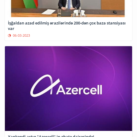
İşğaldan azad edilmiş ərazilərində 200-dən çox baza stansiyası
var
06-03-2023
Xankəndi artıq "Azercell" in əhatə dairəsində!