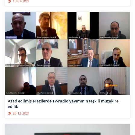
15-07-2021
Azad edilmiş ərazilərdə TV-radio yayımının təşkili müzakirə
edilib
28-12-2021