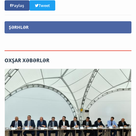
Paylaş
Tweet
ŞƏRHLƏR
OXŞAR XƏBƏRLƏR