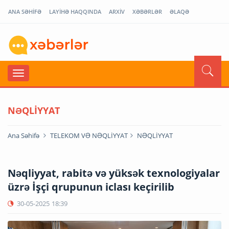
ANA SƏHİFƏ
LAYİHƏ HAQQINDA
ARXİV
XƏBƏRLƏR
ƏLAQƏ
NƏQLİYYAT
Ana Səhifə
TELEKOM VƏ NƏQLİYYAT
NƏQLİYYAT
Nəqliyyat, rabitə və yüksək texnologiyalar
üzrə İşçi qrupunun iclası keçirilib
30-05-2025
18:39