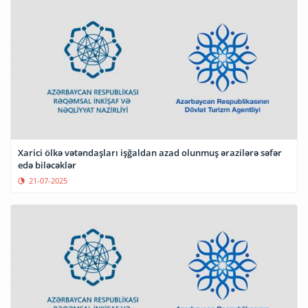
Xarici ölkə vətəndaşları işğaldan azad olunmuş ərazilərə səfər
edə biləcəklər
21-07-2025