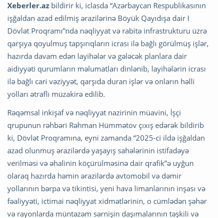
Xeberler.az
bildirir ki, iclasda “Azərbaycan Respublikasının
işğaldan azad edilmiş ərazilərinə Böyük Qayıdışa dair I
Dövlət Proqramı”nda nəqliyyat və rabitə infrastrukturu üzrə
qarşıya qoyulmuş tapşırıqların icrası ilə bağlı görülmüş işlər,
hazırda davam edən layihələr və gələcək planlara dair
aidiyyəti qurumların məlumatları dinlənib, layihələrin icrası
ilə bağlı cari vəziyyət, qarşıda duran işlər və onların həlli
yolları ətraflı müzakirə edilib.
Rəqəmsal inkişaf və nəqliyyat nazirinin müavini, İşçi
qrupunun rəhbəri Rəhman Hümmətov çıxış edərək bildirib
ki, Dövlət Proqramına, eyni zamanda “2025-ci ildə işğaldan
azad olunmuş ərazilərdə yaşayış sahələrinin istifadəyə
verilməsi və əhalinin köçürülməsinə dair qrafik”ə uyğun
olaraq hazırda həmin ərazilərdə avtomobil və dəmir
yollarının bərpa və tikintisi, yeni hava limanlarının inşası və
fəaliyyəti, ictimai nəqliyyat xidmətlərinin, o cümlədən şəhər
və rayonlarda müntəzəm sərnişin daşımalarının təşkili və