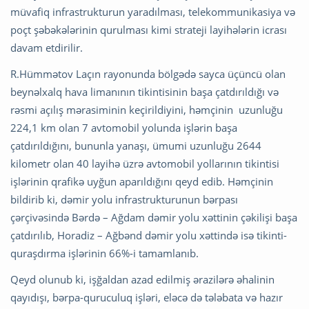
müvafiq infrastrukturun yaradılması, telekommunikasiya və
poçt şəbəkələrinin qurulması kimi strateji layihələrin icrası
davam etdirilir.
R.Hümmətov Laçın rayonunda bölgədə sayca üçüncü olan
beynəlxalq hava limanının tikintisinin başa çatdırıldığı və
rəsmi açılış mərasiminin keçirildiyini, həmçinin uzunluğu
224,1 km olan 7 avtomobil yolunda işlərin başa
çatdırıldığını, bununla yanaşı, ümumi uzunluğu 2644
kilometr olan 40 layihə üzrə avtomobil yollarının tikintisi
işlərinin qrafikə uyğun aparıldığını qeyd edib. Həmçinin
bildirib ki, dəmir yolu infrastrukturunun bərpası
çərçivəsində Bərdə – Ağdam dəmir yolu xəttinin çəkilişi başa
çatdırılıb, Horadiz – Ağbənd dəmir yolu xəttində isə tikinti-
quraşdırma işlərinin 66%-i tamamlanıb.
Qeyd olunub ki, işğaldan azad edilmiş ərazilərə əhalinin
qayıdışı, bərpa-quruculuq işləri, eləcə də tələbata və hazır