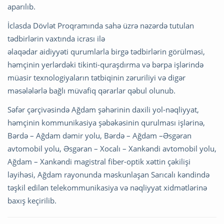
aparılıb.
İclasda Dövlət Proqramında sahə üzrə nəzərdə tutulan
tədbirlərin vaxtında icrası ilə
əlaqədar aidiyyəti qurumlarla birgə tədbirlərin görülməsi,
həmçinin yerlərdəki tikinti-quraşdırma və bərpa işlərində
müasir texnologiyaların tətbiqinin zəruriliyi və digər
məsələlərlə bağlı müvafiq qərarlar qəbul olunub.
Səfər çərçivəsində Ağdam şəhərinin daxili yol-nəqliyyat,
həmçinin kommunikasiya şəbəkəsinin qurulması işlərinə,
Bərdə – Ağdam dəmir yolu, Bərdə – Ağdam –Əsgəran
avtomobil yolu, Əsgəran – Xocalı – Xankəndi avtomobil yolu,
Ağdam – Xankəndi magistral fiber-optik xəttin çəkilişi
layihəsi, Ağdam rayonunda məskunlaşan Sarıcalı kəndində
təşkil edilən telekommunikasiya və nəqliyyat xidmətlərinə
baxış keçirilib.