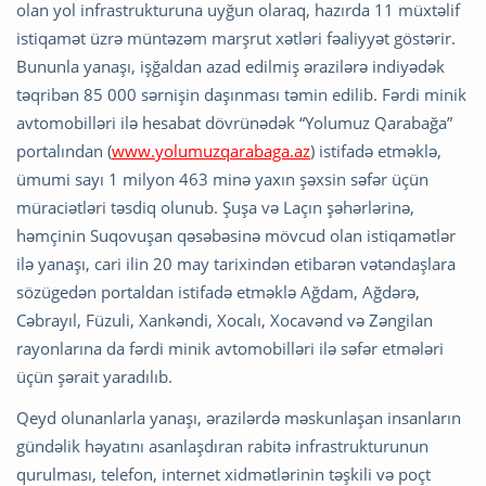
olan yol infrastrukturuna uyğun olaraq, hazırda 11 müxtəlif
istiqamət üzrə müntəzəm marşrut xətləri fəaliyyət göstərir.
Bununla yanaşı, işğaldan azad edilmiş ərazilərə indiyədək
təqribən 85 000 sərnişin daşınması təmin edilib. Fərdi minik
avtomobilləri ilə hesabat dövrünədək “Yolumuz Qarabağa”
portalından (
www.yolumuzqarabaga.az
) istifadə etməklə,
ümumi sayı 1 milyon 463 minə yaxın şəxsin səfər üçün
müraciətləri təsdiq olunub. Şuşa və Laçın şəhərlərinə,
həmçinin Suqovuşan qəsəbəsinə mövcud olan istiqamətlər
ilə yanaşı, cari ilin 20 may tarixindən etibarən vətəndaşlara
sözügedən portaldan istifadə etməklə Ağdam, Ağdərə,
Cəbrayıl, Füzuli, Xankəndi, Xocalı, Xocavənd və Zəngilan
rayonlarına da fərdi minik avtomobilləri ilə səfər etmələri
üçün şərait yaradılıb.
Qeyd olunanlarla yanaşı, ərazilərdə məskunlaşan insanların
gündəlik həyatını asanlaşdıran rabitə infrastrukturunun
qurulması, telefon, internet xidmətlərinin təşkili və poçt