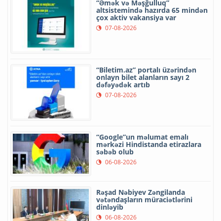
“Əmək və Məşğulluq”
altsistemində hazırda 65 mindən
çox aktiv vakansiya var
07-08-2026
“Biletim.az” portalı üzərindən
onlayn bilet alanların sayı 2
dəfəyədək artıb
07-08-2026
“Google”un məlumat emalı
mərkəzi Hindistanda etirazlara
səbəb olub
06-08-2026
Rəşad Nəbiyev Zəngilanda
vətəndaşların müraciətlərini
dinləyib
06-08-2026