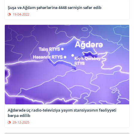
Şuşa və Ağdam şəhərlərinə 4448 sərnişin səfər edib
19-04-2022
Ağdərədə üç radio-televiziya yayım stansiyasının fəaliyyəti
bərpa edilib
29-12-2025