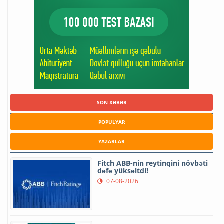
SON XƏBƏR
POPULYAR
YAZARLAR
Fitch ABB-nin reytinqini növbəti
dəfə yüksəltdi!
07-08-2026