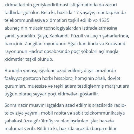
xidmətlərinin genişləndirilməsi istiqamətində də zəruri
tədbirlər görülür. Belə ki, hazırda 17 yaşayış məntəqəsində
telekommunikasiya xidmətləri təşkil edilib və 4535
abunəçinin müasir texnologiyalardan istifadə etməsinə
şərait yaradılıb. Şuşa, Xankəndi, Füzuli və Laçın şəhərlərində,
həmçinin Zəngilan rayonunun Ağalı kəndində və Xocavənd
rayonunun Hadrut qəsəbəsində poçt şöbələri açılmaqla
xidmətlər təşkil olunub.
Bununla yanaşı, işğaldan azad edilmiş digər ərazilərdə
fəaliyyət göstərən hərbi hissələrə, həmçinin əhali, dövlət
qurumları, müəssisə və təşkilatlara təsdiqlənmiş marşrutlara
uyğun olaraq səyyar poçt xidmətləri göstərilir.
Sonra nazir müavini işğaldan azad edilmiş ərazilərdə radio-
televiziya yayımı, mobil rabitə və sabit telekommunikasiya
şəbəkəsi üzrə görülmüş və planlaşdırılan işlər barədə
məlumat verib. Bildirib ki, hazırda ərazidə bərpa edilən