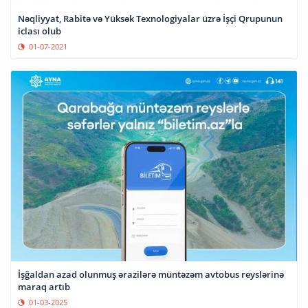
Nəqliyyat, Rabitə və Yüksək Texnologiyalar üzrə İşçi Qrupunun
iclası olub
01-07-2021
İşğaldan azad olunmuş ərazilərə müntəzəm avtobus reyslərinə
maraq artıb
01-03-2025