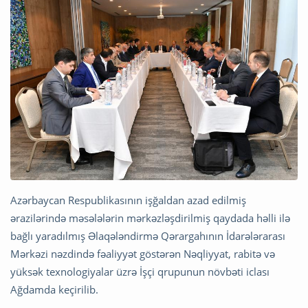
Azərbaycan Respublikasının işğaldan azad edilmiş
ərazilərində məsələlərin mərkəzləşdirilmiş qaydada həlli ilə
bağlı yaradılmış Əlaqələndirmə Qərargahının İdarələrarası
Mərkəzi nəzdində fəaliyyət göstərən Nəqliyyat, rabitə və
yüksək texnologiyalar üzrə İşçi qrupunun növbəti iclası
Ağdamda keçirilib.