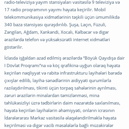
radio-televiziya yayım stansiyaları vasitəsilə 9 televiziya və
17 radio proqramının yayımı həyata keçirilir. Mobil
telekommunikasiya xidmətlərinin təşkili üçün ümumilikdə
340 baza stansiyası quraşdırılıb. Şuşa, Laçın, Füzuli,
Zəngilan, Ağdam, Xankəndi, Xocalı, Kəlbəcər və digər
ərazilərdə telefon və yüksəksürətli internet xidmətləri
göstərilir.
İclasda işğaldan azad edilmiş ərazilərdə “Böyük Qayıdışa dair
I Dövlət Proqramı”na və köç qrafikinə uyğun olaraq həyata
keçirilən nəqliyyat və rabitə infrastrukturu layihələri barədə
çıxışlar edilib, layihə sənədlərinin aidiyyəti qurumlarla
razılaşdırılması, tikinti üçün torpaq sahələrinin ayrılması,
zəruri ərazilərin minalardan təmizlənməsi, mina
təhlükəsizliyi üzrə tədbirlərin daim nəzarətdə saxlanılması,
həyata keçirilən layihələrin əhəmiyyəti, onların icrasının
İdarələrarası Mərkəz vasitəsilə əlaqələndirilməklə həyata
keçirilməsi və digər vacib məsələlərlə bağlı müzakirələr