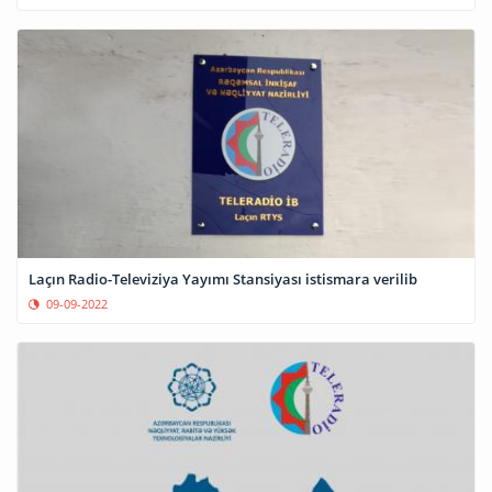
Laçın Radio-Televiziya Yayımı Stansiyası istismara verilib
09-09-2022