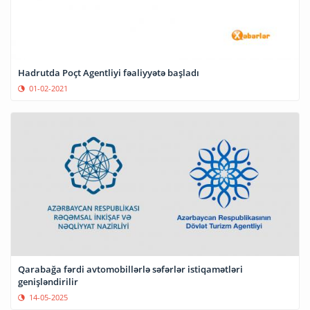
Hadrutda Poçt Agentliyi fəaliyyətə başladı
01-02-2021
Qarabağa fərdi avtomobillərlə səfərlər istiqamətləri
genişləndirilir
14-05-2025