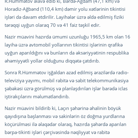
R.Hümmətov əlavə edib ki, Bərdə-Ağdam (47,1 km) və
Horadiz-Ağbənd (110,4 km) dəmir yolu xətlərinin tikintisi
işləri də davam etdirilir. Layihələr üzrə əldə edilmiş fiziki
tərəqqi uyğun olaraq 70 və 41 faiz təşkil edir.
Nazir müavini hazırda ümumi uzunluğu 1965,5 km olan 16
layihə üzrə avtomobil yollarının tikintisi işlərinin qrafikə
uyğun aparıldığını və bunların da əksəriyyətinin respublika
əhəmiyyətli yollar olduğunu diqqətə çatdırıb.
Sonra R.Hümmətov işğaldan azad edilmiş ərazilərdə radio-
televiziya yayımı, mobil rabitə və sabit telekommunikasiya
şəbəkəsi üzrə görülmüş və planlaşdırılan işlər barədə iclas
iştirakçılarını məlumatlandırıb.
Nazir müavini bildirib ki, Laçın şəhərinə əhalinin böyük
qayıdışına başlanması və sakinlərin öz doğma yurdlarına
köçürülməsi ilə əlaqədar olaraq, hazırda şəhərdə aparılan
bərpa-tikinti işləri çərçivəsində nəqliyyat və rabitə