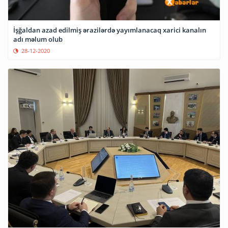
İşğaldan azad edilmiş ərazilərdə yayımlanacaq xarici kanalın
adı məlum olub
28-12-2020