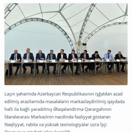
Laçın şəhərində Azərbaycan Respublikasının işğaldan azad
edilmiş ərazilərində məsələlərin mərkəzləşdirilmiş qaydada
həlli ilə bağlı yaradılmış Əlaqələndirmə Qərargahının
İdarələrarası Mərkəzinin nəzdində fəaliyyət göstərən
Nəqliyyat, rabitə və yüksək texnologiyalar üzrə İşçi