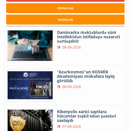
POPULYAR
YAZARLAR
Danimarka məktəblərdə süni
intellektdən istifadəyə nəzarəti
sərtləşdirir
08-08-2026
“Azərkosmos”un KOSMİK
Akademiyası mükafata layiq
görülüb
08-08-2026
Kiberpolis xarici saytlara
hücumlar təşkil edən şəxsləri
saxlayıb
07-08-2026