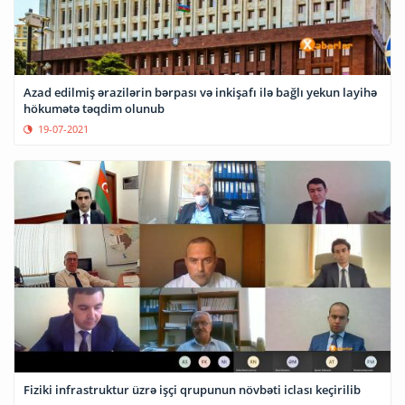
Azad edilmiş ərazilərin bərpası və inkişafı ilə bağlı yekun layihə
hökumətə təqdim olunub
19-07-2021
Fiziki infrastruktur üzrə işçi qrupunun növbəti iclası keçirilib