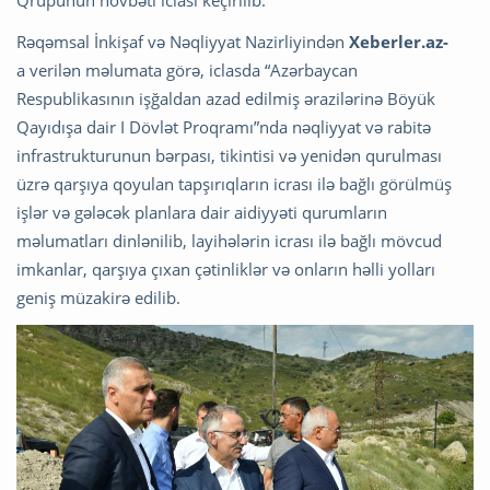
Qrupunun növbəti iclası keçirilib.
Rəqəmsal İnkişaf və Nəqliyyat Nazirliyindən
Xeberler.az-
a verilən məlumata görə, iclasda “Azərbaycan
Respublikasının işğaldan azad edilmiş ərazilərinə Böyük
Qayıdışa dair I Dövlət Proqramı”nda nəqliyyat və rabitə
infrastrukturunun bərpası, tikintisi və yenidən qurulması
üzrə qarşıya qoyulan tapşırıqların icrası ilə bağlı görülmüş
işlər və gələcək planlara dair aidiyyəti qurumların
məlumatları dinlənilib, layihələrin icrası ilə bağlı mövcud
imkanlar, qarşıya çıxan çətinliklər və onların həlli yolları
geniş müzakirə edilib.