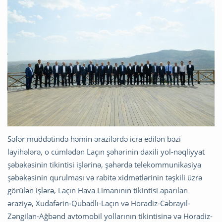
Səfər müddətində həmin ərazilərdə icra edilən bəzi
layihələrə, o cümlədən Laçın şəhərinin daxili yol-nəqliyyat
şəbəkəsinin tikintisi işlərinə, şəhərdə telekommunikasiya
şəbəkəsinin qurulması və rabitə xidmətlərinin təşkili üzrə
görülən işlərə, Laçın Hava Limanının tikintisi aparılan
əraziyə, Xudafərin-Qubadlı-Laçın və Horadiz-Cəbrayıl-
Zəngilan-Ağbənd avtomobil yollarının tikintisinə və Horadiz-