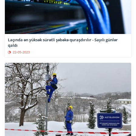
Laçında ən yüksək sürətli şəbəkə quraşdırılır - Sayılı günlər
qaldı
22-05-2023