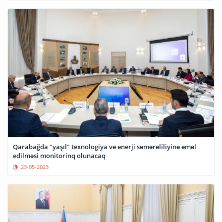
Qarabağda "yaşıl" texnologiya və enerji səmərəliliyinə əməl
edilməsi monitorinq olunacaq
23-05-2023