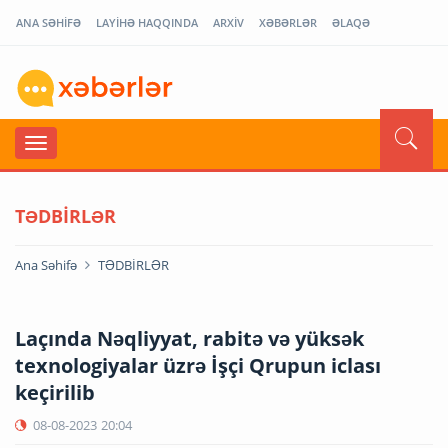
ANA SƏHİFƏ
LAYİHƏ HAQQINDA
ARXİV
XƏBƏRLƏR
ƏLAQƏ
TƏDBİRLƏR
Ana Səhifə
TƏDBİRLƏR
Laçında Nəqliyyat, rabitə və yüksək
texnologiyalar üzrə İşçi Qrupun iclası
keçirilib
08-08-2023
20:04