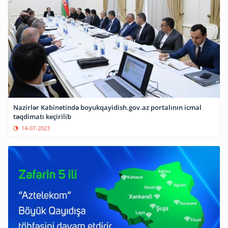
Nazirlər Kabinetində boyukqayidish.gov.az portalının icmal
təqdimatı keçirilib
14-07-2023