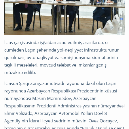
İclas çərçivəsində işğaldan azad edilmiş ərazilərdə, o
cümlədən Laçın şəhərində yol-nəqliyyat infrastrukturunun
qurulması, avtonəqliyyat və sərnişindaşıma xidmətlərinin
təşkili məsələləri, mövcud tələbat və imkanlar geniş
müzakirə edilib.
İclasda Şərqi Zəngəzur iqtisadi rayonuna daxil olan Laçın
rayonunda Azərbaycan Respublikası Prezidentinin xüsusi
nümayəndəsi Məsim Məmmədov, Azərbaycan
Respublikasının Prezidenti Administrasiyasının nümayəndəsi
Elmir Vəlizadə, Azərbaycan Avtomobil Yolları Dövlət
Agentliyinin İdarə Heyəti sədrinin müavini Əvəz Qocayev,
həmçinin digər iştirakçılar çıxışlarında “Böyük Qayıdışa dair I