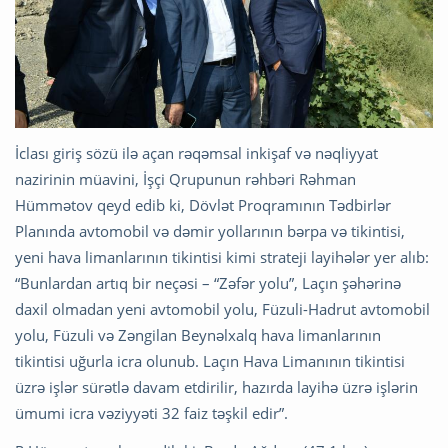
İclası giriş sözü ilə açan rəqəmsal inkişaf və nəqliyyat
nazirinin müavini, İşçi Qrupunun rəhbəri Rəhman
Hümmətov qeyd edib ki, Dövlət Proqramının Tədbirlər
Planında avtomobil və dəmir yollarının bərpa və tikintisi,
yeni hava limanlarının tikintisi kimi strateji layihələr yer alıb:
“Bunlardan artıq bir neçəsi – “Zəfər yolu”, Laçın şəhərinə
daxil olmadan yeni avtomobil yolu, Füzuli-Hadrut avtomobil
yolu, Füzuli və Zəngilan Beynəlxalq hava limanlarının
tikintisi uğurla icra olunub. Laçın Hava Limanının tikintisi
üzrə işlər sürətlə davam etdirilir, hazırda layihə üzrə işlərin
ümumi icra vəziyyəti 32 faiz təşkil edir”.