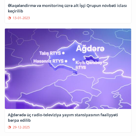
Əlaqələndirmə və monitorinq üzrə alt İşçi Qrupun növbəti iclası
keçirilib
13-01-2023
Ağdərədə üç radio-televiziya yayım stansiyasının fəaliyyəti
bərpa edilib
29-12-2025