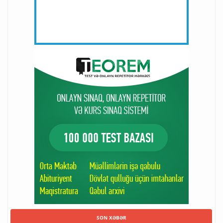
SON XƏBƏR