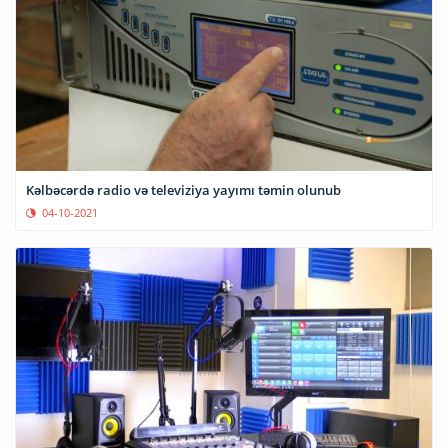
Kəlbəcərdə radio və televiziya yayımı təmin olunub
04-10-2021