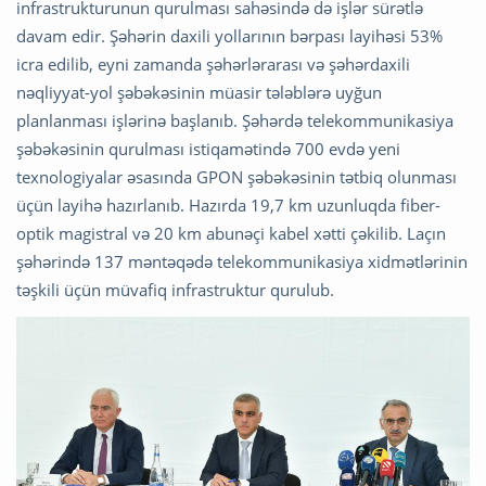
infrastrukturunun qurulması sahəsində də işlər sürətlə
davam edir. Şəhərin daxili yollarının bərpası layihəsi 53%
icra edilib, eyni zamanda şəhərlərarası və şəhərdaxili
nəqliyyat-yol şəbəkəsinin müasir tələblərə uyğun
planlanması işlərinə başlanıb. Şəhərdə telekommunikasiya
şəbəkəsinin qurulması istiqamətində 700 evdə yeni
texnologiyalar əsasında GPON şəbəkəsinin tətbiq olunması
üçün layihə hazırlanıb. Hazırda 19,7 km uzunluqda fiber-
optik magistral və 20 km abunəçi kabel xətti çəkilib. Laçın
şəhərində 137 məntəqədə telekommunikasiya xidmətlərinin
təşkili üçün müvafiq infrastruktur qurulub.