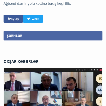
Ağbənd dəmir yolu xəttinə baxış keçirilib.
Paylaş
Tweet
ŞƏRHLƏR
OXŞAR XƏBƏRLƏR