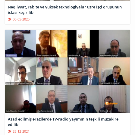
Nəqliyyat, rabitə və yüksək texnologiyalar üzrə İşçi qrupunun
iclası keçirilib
30-05-2025
Azad edilmiş ərazilərdə TV-radio yayımının təşkili müzakirə
edilib
28-12-2021