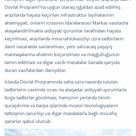
Dövlət Proqramı”na uyğun olaraq işğaldan azad edilmiş
ərazilərdə həyata keçirilən infrastruktur layihələrinin
əhəmiyyəti, onların icrasının İdarələrarası Mərkəz vasitəsilə
əlaqələndirilməklə aidiyyəti qurumlar tərəfindən həyata
keçirilməsi, ərazilərdə mina təhlükəsizliyi üzrə tədbirlərin
daim nəzarətdə saxlanılması, yeni salınacaq yaşayış
məntəqələrinə əhalinin köçürülməsi və məşğulluğunun
təmin edilməsi və digər vacib məsələlər barədə qarşıda
duran vəzifələrdən danışıblar.
İclasda Dövlət Proqramında sahə üzrə nəzərdə tutulan
tədbirlərin vaxtında icrası ilə əlaqədar aidiyyəti qurumlarla
birgə tədbirlər görülməsi, həmçinin yerlərdə tikinti-
quraşdırma və bərpa işlərində müasir texnologiyaların
tətbiqinin zəruriliyi və digər məsələlərlə bağlı müvafiq
qərarlar qəbul olunub.