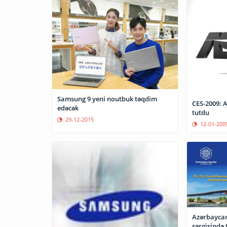
Samsung 9 yeni noutbuk təqdim
CES-2009: 
edəcək
tutdu
29-12-2015
12-01-200
Azərbaycan
sərgisində