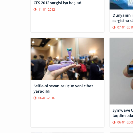
CES 2012 sərgisi işə başladı
11-01-2012
Dünyanın i
sərgisinə st
07-01-201
Selfie-ni sevənlər üçün yeni cihaz
yaradıldı
06-01-2016
Symwave US
təqdim edə
06-01-200