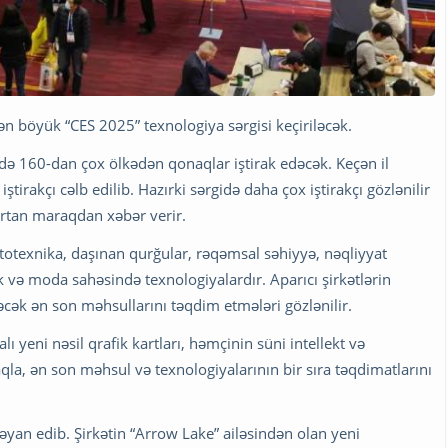
ən böyük “CES 2025” texnologiya sərgisi keçiriləcək.
də 160-dan çox ölkədən qonaqlar iştirak edəcək. Keçən il
irakçı cəlb edilib. Hazırki sərgidə daha çox iştirakçı gözlənilir
 artan maraqdan xəbər verir.
bototexnika, daşınan qurğular, rəqəmsal səhiyyə, nəqliyyat
ik və moda sahəsində texnologiyalardır. Aparıcı şirkətlərin
əcək ən son məhsullarını təqdim etmələri gözlənilir.
 yeni nəsil qrafik kartları, həmçinin süni intellekt və
qla, ən son məhsul və texnologiyalarının bir sıra təqdimatlarını
bəyan edib. Şirkətin “Arrow Lake” ailəsindən olan yeni