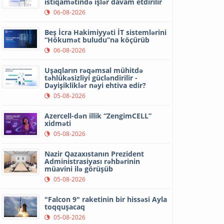
istiqamətində işlər davam etdirilir
06-08-2026
Beş İcra Hakimiyyəti İT sistemlərini
“Hökumət buludu”na köçürüb
06-08-2026
Uşaqların rəqəmsal mühitdə
təhlükəsizliyi gücləndirilir -
Dəyişikliklər nəyi ehtiva edir?
05-08-2026
Azercell-dən illik “ZengimCELL”
xidməti
05-08-2026
Nazir Qazaxıstanın Prezident
Administrasiyası rəhbərinin
müavini ilə görüşüb
05-08-2026
"Falcon 9" raketinin bir hissəsi Ayla
toqquşacaq
05-08-2026