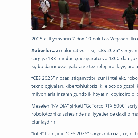
2025-ci il yanvarın 7-dən 10-dək Las-Veqasda ilin 
Xeberler.az
məlumat verir ki, “CES 2025” sərgisin
sərgiyə 138 mindən çox ziyarətçi və 4300-dən çox işt
ki, bu da innovasiyalara və texnoloji irəliləyişlərə
“CES 2025”in əsas istiqamətləri süni intellekt, ro
texnologiyaları, kibertəhlükəsizlik, eləcə də gözəll
milyonlarla insanın gündəlik həyatını dəyişdirə bil
Məsələn “NVIDIA” şirkəti “GeForce RTX 5000” seriyalı
robototexnika sahəsində nailiyyətlər də daxil olma
planlaşdırır.
“Intel” həmçinin “CES 2025” sərgisində öz çıxışını 