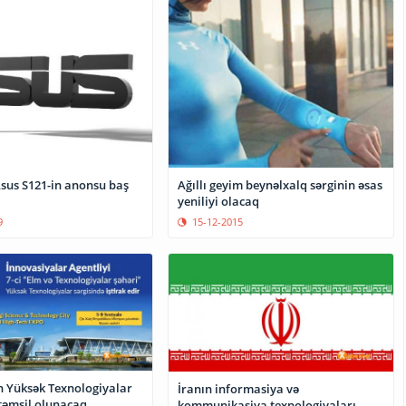
Asus S121-in anonsu baş
Ağıllı geyim beynəlxalq sərginin əsas
yeniliyi olacaq
9
15-12-2015
 Yüksək Texnologiyalar
İranın informasiya və
 təmsil olunacaq
kommunikasiya texnologiyaları