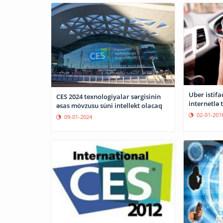
Uber istifa
CES 2024 texnologiyalar sərgisinin
internetlə 
əsas mövzusu süni intellekt olacaq
02-01-201
09-01-2024