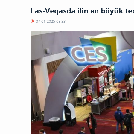
Las-Veqasda ilin ən böyük tex
07-01-2025
08:33