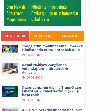
SON XƏBƏR
POPULYAR
YAZARLAR
“Google”un məlumat emalı mərkəzi
Hindistanda etirazlara səbəb olub
06-08-2026
Rəşad Nəbiyev Zəngilanda
vətəndaşların müraciətlərini
dinləyib
06-08-2026
Xəzər dənizinin dibi ilə Trans-Xəzər
Fiber-Optik Kabel Xəttinin çəkilişi
başa çatıb
06-08-2026
AZCON-a "Azərkosmos"la bağlı yeni