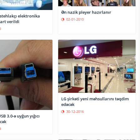
Ən nazik pleyer hazırlanır
stehlakçı elektronika
02-01-2010
art verildi
0
LG şirkəti yeni məhsullarını təqdim
edəcək
30-12-2016
B 3.0-ə uyğun yığıcı
cək
9