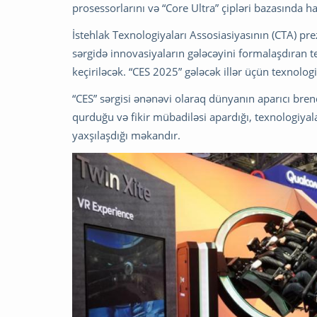
prosessorlarını və “Core Ultra” çipləri bazasında ha
İstehlak Texnologiyaları Assosiasiyasının (CTA) pre
sərgidə innovasiyaların gələcəyini formalaşdıran 
keçiriləcək. “CES 2025” gələcək illər üçün texnol
“CES” sərgisi ənənəvi olaraq dünyanın aparıcı brendl
qurduğu və fikir mübadiləsi apardığı, texnologiyal
yaxşılaşdığı məkandır.