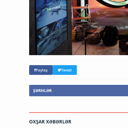
Paylaş
Tweet
ŞƏRHLƏR
OXŞAR XƏBƏRLƏR