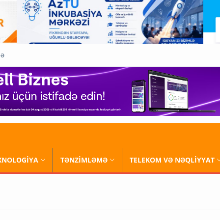
QƏ
XNOLOGİYA
TƏNZİMLƏMƏ
TELEKOM VƏ NƏQLİYYAT