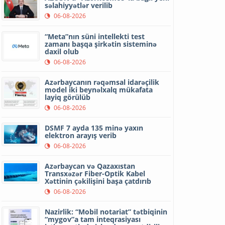
səlahiyyətlər verilib
06-08-2026
“Meta”nın süni intellekti test
zamanı başqa şirkətin sisteminə
daxil olub
06-08-2026
Azərbaycanın rəqəmsal idarəçilik
model iki beynəlxalq mükafata
layiq görülüb
06-08-2026
DSMF 7 ayda 135 minə yaxın
elektron arayış verib
06-08-2026
Azərbaycan və Qazaxıstan
Transxəzər Fiber-Optik Kabel
Xəttinin çəkilişini başa çatdırıb
06-08-2026
Nazirlik: “Mobil notariat” tətbiqinin
“mygov”a tam inteqrasiyası