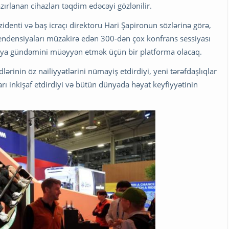
zırlanan cihazları təqdim edəcəyi gözlənilir.
zidenti və baş icraçı direktoru Hari Şapironun sözlərinə görə,
tendensiyaları müzakirə edən 300-dən çox konfrans sessiyası
ogiya gündəmini müəyyən etmək üçün bir platforma olacaq.
ərinin öz nailiyyətlərini nümayiş etdirdiyi, yeni tərəfdaşlıqlar
arı inkişaf etdirdiyi və bütün dünyada həyat keyfiyyətinin