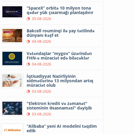
“SpaceX” orbitə 10 milyon tona
qədər yük çıxarmağı planlaşdırır
05-08-2026
Bakcell rouminqi ilə yay tətilində
dünyanı kəşf et
04-08-2026
Vətəndaşlar “mygov” üzərindən
FHN-ə müraciət edə biləcəklər
04-08-2026
İqtisadiyyat Nazirliyinin
xidmətlərinə 13 milyondan artıq
müraciət olub
03-08-2026
"Elektron kredit və zəmanət"
sisteminin Əsasnaməsi" dəyişib
03-08-2026
“Alibaba” yeni AI modelini təqdim
edib