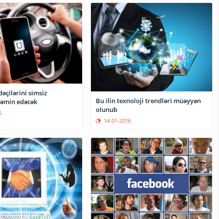
dəçilərini simsiz
Bu ilin texnoloji trendləri müəyyən
təmin edəcək
olunub
6
14-01-2016