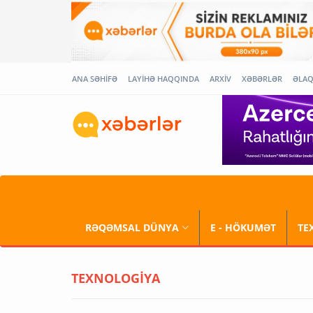
ANA SƏHİFƏ
LAYİHƏ HAQQINDA
ARXİV
XƏBƏRLƏR
ƏLA
RƏQƏMSAL DÜNYA
E - HÖKUMƏT
TE
TEXNOLOGİYA